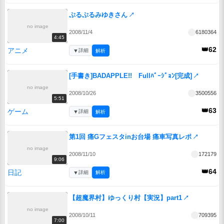
ぷるぷるみゆきさん
↗
no image
2008/11/4
6180364
4:45
👑62
アニメ
▼
詳細
解析
[手書き]BADAPPLE!! Fullﾊﾞｰｼﾞｮﾝ[完成]
↗
no image
2008/10/26
3500556
5:51
👑63
ゲーム
▼
詳細
解析
第1回 痛Gフェスタinお台場 痛車写真レポ
↗
no image
2008/11/10
172179
9:06
👑64
日記
▼
詳細
解析
【超魔界村】ゆっくり村【実況】part1
↗
no image
2008/10/11
709395
7:00