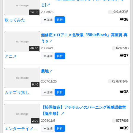
じ]
↗
no image
2008/6/6
投稿者不明
14:06
👑36
歌ってみた
▼
詳細
解析
無修正エロアニメ北米版『BibleBlack』高画質 再
うｐ
↗
no image
2008/4/1
6218583
49:30
👑37
アニメ
▼
詳細
解析
農地
↗
no image
2007/11/25
投稿者不明
6:46
👑38
カテゴリ無し
▼
詳細
解析
【松岡修造】アチチルノのバーニング英単語教室
【誕生祭】
↗
no image
2008/11/6
8757605
2:09
👑39
エンターテイメント
▼
詳細
解析