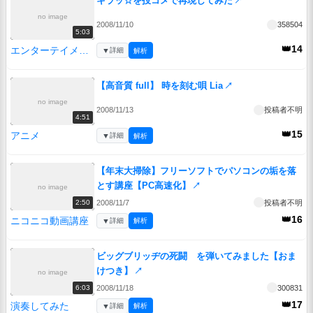
キラッ☆を投コメで再現してみた
↗
no image
2008/11/10
358504
5:03
👑14
エンターテイメント
▼
詳細
解析
【高音質 full】 時を刻む唄 Lia
↗
no image
2008/11/13
投稿者不明
4:51
👑15
アニメ
▼
詳細
解析
【年末大掃除】フリーソフトでパソコンの垢を落
とす講座【PC高速化】
↗
no image
2008/11/7
投稿者不明
2:50
👑16
ニコニコ動画講座
▼
詳細
解析
ビッグブリッヂの死闘 を弾いてみました【おま
けつき】
↗
no image
2008/11/18
300831
6:03
👑17
演奏してみた
▼
詳細
解析