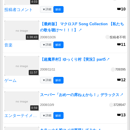
4:03
👑10
投稿者コメント
▼
詳細
解析
【最終版】 マクロスF Song Collection 【私たち
の歌を聴け〜！！！】
↗
no image
2008/10/26
投稿者不明
1:36:43
👑11
音楽
▼
詳細
解析
【超魔界村】ゆっくり村【実況】part5
↗
no image
2008/11/11
709395
11:57
👑12
ゲーム
▼
詳細
解析
スーパー「おめーの席ねぇから！」デラックス
↗
no image
2008/10/9
3728547
0:59
👑13
エンターテイメント
▼
詳細
解析