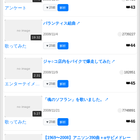
👑43
アンケート
▼
詳細
解析
パランティス組曲
↗
no image
2008/11/4
2739227
19:32
👑44
歌ってみた
▼
詳細
解析
ジャ○コ店内をバイクで爆走してみた
↗
no image
2008/11/9
182851
2:31
👑45
エンターテイメント
▼
詳細
解析
「魂のソフラン」を歌いました。
↗
no image
2008/11/21
7748891
5:27
👑46
歌ってみた
▼
詳細
解析
【1969〜2008】アニソン390曲＋αサビメドレー