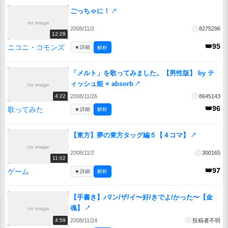
ごっちゃに！
↗
no image
2008/11/2
8275296
12:28
👑95
ニコニ・コモンズ
▼
詳細
解析
「メルト」を歌ってみました。【男性版】 by テ
ィッシュ姫 × absorb
↗
no image
2008/11/26
8645143
4:22
👑96
歌ってみた
▼
詳細
解析
【東方】夢の東方タッグ編５【４コマ】
↗
no image
2008/11/2
300165
11:02
👑97
ゲーム
▼
詳細
解析
【手書き】バ/ン/ザ/イ〜好/きでよ/かった〜【金
魂】
↗
no image
2008/11/24
投稿者不明
4:59