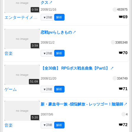
クス
↗
no image
2008/11/16
483975
0:59
👑69
エンターテイメント
▼
詳細
解析
恋戦pvらしきもの
↗
no image
2008/11/2
3385348
3:59
👑70
音楽
▼
詳細
解析
【全30曲】 RPGボス戦名曲集【Part1】
↗
no image
2008/11/20
334749
51:09
👑71
ゲーム
▼
詳細
解析
新・豪血寺一族 -煩悩解放 - レッツゴー！陰陽師
↗
no image
2007/3/6
4
5:20
👑72
音楽
▼
詳細
解析