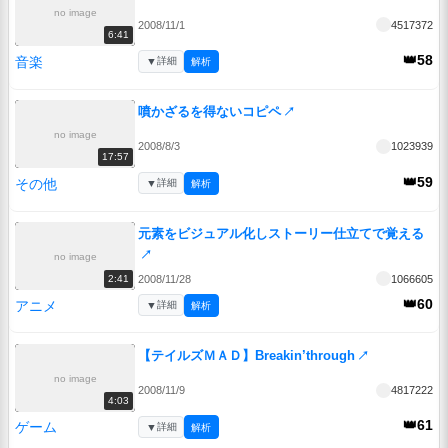
no image
2008/11/1
4517372
6:41
👑58
音楽
▼
詳細
解析
噴かざるを得ないコピペ
↗
no image
2008/8/3
1023939
17:57
👑59
その他
▼
詳細
解析
元素をビジュアル化しストーリー仕立てで覚える
↗
no image
2008/11/28
1066605
2:41
👑60
アニメ
▼
詳細
解析
【テイルズＭＡＤ】Breakin’through
↗
no image
2008/11/9
4817222
4:03
👑61
ゲーム
▼
詳細
解析