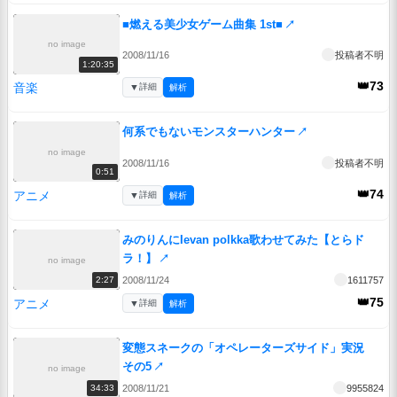
■燃える美少女ゲーム曲集 1st■
↗
no image
2008/11/16
投稿者不明
1:20:35
👑73
音楽
▼
詳細
解析
何系でもないモンスターハンター
↗
no image
2008/11/16
投稿者不明
0:51
👑74
アニメ
▼
詳細
解析
みのりんにIevan polkka歌わせてみた【とらド
ラ！】
↗
no image
2008/11/24
1611757
2:27
👑75
アニメ
▼
詳細
解析
変態スネークの「オペレーターズサイド」実況
その5
↗
no image
2008/11/21
9955824
34:33