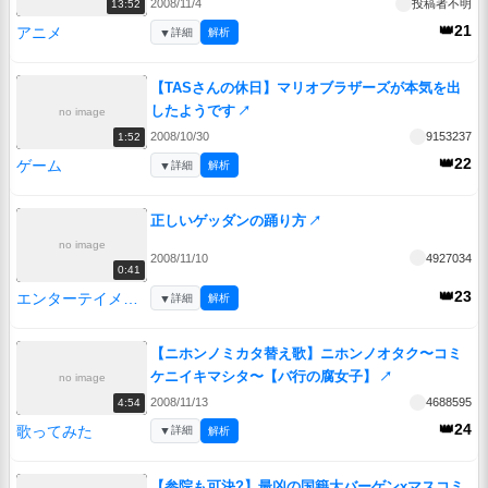
2008/11/4
投稿者不明
13:52
👑21
アニメ
▼
詳細
解析
【TASさんの休日】マリオブラザーズが本気を出
したようです
↗
no image
2008/10/30
9153237
1:52
👑22
ゲーム
▼
詳細
解析
正しいゲッダンの踊り方
↗
no image
2008/11/10
4927034
0:41
👑23
エンターテイメント
▼
詳細
解析
【ニホンノミカタ替え歌】ニホンノオタク〜コミ
ケニイキマシタ〜【バ行の腐女子】
↗
no image
2008/11/13
4688595
4:54
👑24
歌ってみた
▼
詳細
解析
【参院も可決?】最凶の国籍大バーゲンxマスコミ