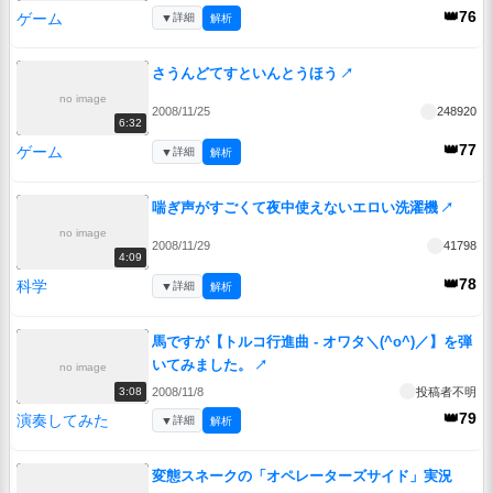
👑76
ゲーム
▼
詳細
解析
さうんどてすといんとうほう
↗
no image
2008/11/25
248920
6:32
👑77
ゲーム
▼
詳細
解析
喘ぎ声がすごくて夜中使えないエロい洗濯機
↗
no image
2008/11/29
41798
4:09
👑78
科学
▼
詳細
解析
馬ですが【トルコ行進曲 - オワタ＼(^o^)／】を弾
いてみました。
↗
no image
2008/11/8
投稿者不明
3:08
👑79
演奏してみた
▼
詳細
解析
変態スネークの「オペレーターズサイド」実況