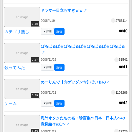
ドラマー目立ちすぎｗｗ
↗
no image
2008/4/19
2783114
3:35
👑40
カテゴリ無し
▼
詳細
解析
ぱるぱるぱるぱるぱるぱるぱるぱるぱるぱるぱる
↗
no image
2008/11/25
51541
2:27
👑41
歌ってみた
▼
詳細
解析
めーりんで【☆ゲッダン☆】ぽいもの
↗
no image
2008/11/21
1103268
0:39
👑42
ゲーム
▼
詳細
解析
海外オタクたちの名・珍言集〜日本・日本人への
意見編その1〜
↗
no image
2008/11/17
17726
7:45