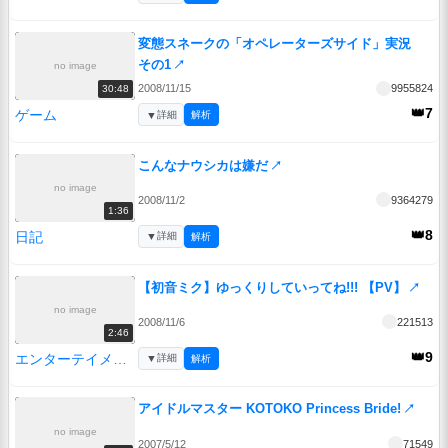
変態スネークの「オペレーターズサイド」実況
その1
↗
no image
2008/11/15
9955824
30:48
👑7
ゲーム
▼
詳細
解析
こんなナウシカは嫌だ
↗
no image
2008/11/2
9364279
1:36
👑8
日記
▼
詳細
解析
【初音ミク】ゆっくりしていってね!!! 【PV】
↗
no image
2008/11/6
221513
2:46
👑9
エンターテイメント
▼
詳細
解析
アイドルマスター KOTOKO Princess Bride!
↗
no image
2007/5/12
71549