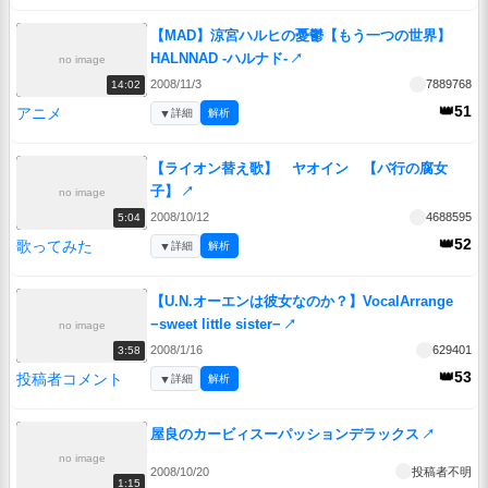
【MAD】涼宮ハルヒの憂鬱【もう一つの世界】
HALNNAD -ハルナド-
↗
no image
2008/11/3
7889768
14:02
👑51
アニメ
▼
詳細
解析
【ライオン替え歌】 ヤオイン 【バ行の腐女
子】
↗
no image
2008/10/12
4688595
5:04
👑52
歌ってみた
▼
詳細
解析
【U.N.オーエンは彼女なのか？】VocalArrange
−sweet little sister−
↗
no image
2008/1/16
629401
3:58
👑53
投稿者コメント
▼
詳細
解析
屋良のカービィスーパッションデラックス
↗
no image
2008/10/20
投稿者不明
1:15