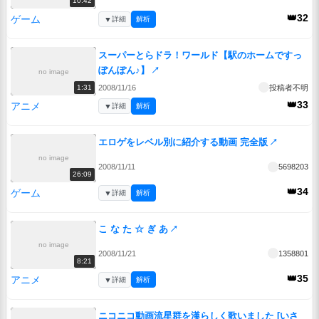
10:42
👑32
ゲーム
▼
詳細
解析
スーパーとらドラ！ワールド【駅のホームですっ
ぽんぽん♪】
↗
no image
2008/11/16
投稿者不明
1:31
👑33
アニメ
▼
詳細
解析
エロゲをレベル別に紹介する動画 完全版
↗
no image
2008/11/11
5698203
26:09
👑34
ゲーム
▼
詳細
解析
こ な た ☆ ぎ あ
↗
no image
2008/11/21
1358801
8:21
👑35
アニメ
▼
詳細
解析
ニコニコ動画流星群を漢らしく歌いました [いさ