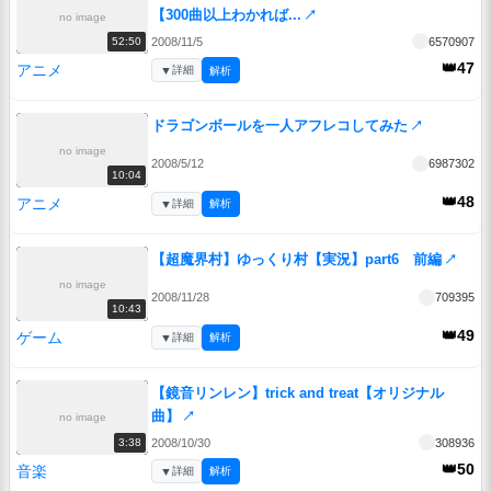
【300曲以上わかれば...
↗
no image
2008/11/5
6570907
52:50
👑47
アニメ
▼
詳細
解析
ドラゴンボールを一人アフレコしてみた
↗
no image
2008/5/12
6987302
10:04
👑48
アニメ
▼
詳細
解析
【超魔界村】ゆっくり村【実況】part6 前編
↗
no image
2008/11/28
709395
10:43
👑49
ゲーム
▼
詳細
解析
【鏡音リンレン】trick and treat【オリジナル
曲】
↗
no image
2008/10/30
308936
3:38
👑50
音楽
▼
詳細
解析