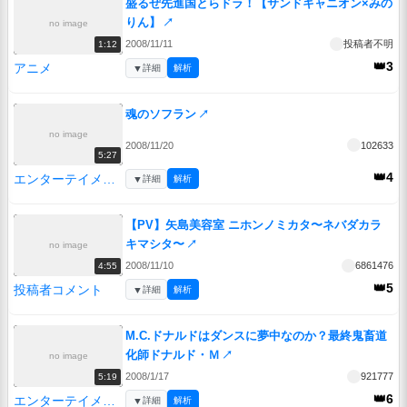
盛るぜ先進国とらドラ！【サンドキャニオン×みの
りん】
↗
no image
2008/11/11
投稿者不明
1:12
👑3
アニメ
▼
詳細
解析
魂のソフラン
↗
no image
2008/11/20
102633
5:27
👑4
エンターテイメント
▼
詳細
解析
【PV】矢島美容室 ニホンノミカタ〜ネバダカラ
キマシタ〜
↗
no image
2008/11/10
6861476
4:55
👑5
投稿者コメント
▼
詳細
解析
M.C.ドナルドはダンスに夢中なのか？最終鬼畜道
化師ドナルド・Ｍ
↗
no image
2008/1/17
921777
5:19
👑6
エンターテイメント
▼
詳細
解析