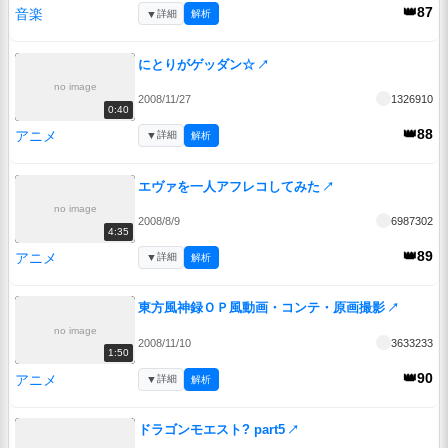
👑87
音楽
▼
詳細
解析
にとりがゲッダン☆
↗
no image
2008/11/27
1326910
0:40
👑88
アニメ
▼
詳細
解析
エヴァを一人アフレコしてみた
↗
no image
2008/8/9
6987302
4:35
👑89
アニメ
▼
詳細
解析
東方風神録ＯＰ風動画・コンテ・原画撮影
↗
no image
2008/11/10
3633233
1:50
👑90
アニメ
▼
詳細
解析
ドラゴンモエスト? part5
↗