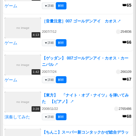
👑65
ゲーム
▼
詳細
解析
［音量注意］007 ゴールデンアイ カオス
↗
no image
2007/7/12
254836
4:13
👑66
ゲーム
▼
詳細
解析
【ゲッダン】 007ゴールデンアイ・カオス・カー
ニバル
↗
no image
2007/7/24
266109
1:42
👑67
ゲーム
▼
詳細
解析
【東方】 「ナイト・オブ・ナイツ」を弾いてみ
た 【ピアノ】
↗
no image
2008/11/22
2765486
3:28
👑68
演奏してみた
▼
詳細
解析
【ちんこ】スーパー新コンタックかぜ総合デラッ