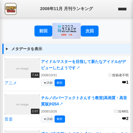
2008年11月 月刊ランキング
前回
次回
メタデータを表示
アイドルマスターを目指して新たなアイドルがデ
ビューしたようです
↗
no image
2008/10/31
投稿者不明
7:44
👑1
アニメ
▼
詳細
解析
チルノのパーフェクトさんすう教室(高画質・高音
質版)H264
↗
no image
2008/10/26
314801
2:07
👑2
音楽
▼
詳細
解析