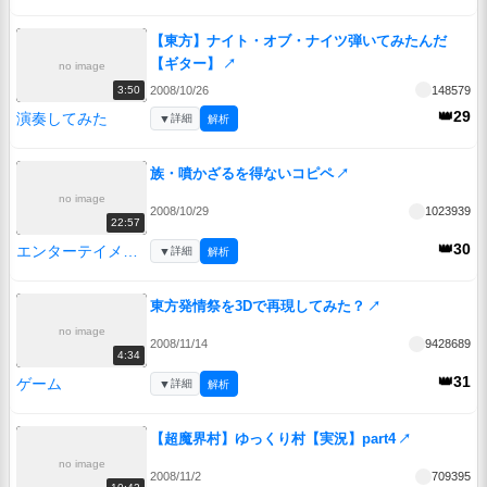
【東方】ナイト・オブ・ナイツ弾いてみたんだ
【ギター】
↗
no image
2008/10/26
148579
3:50
👑29
演奏してみた
▼
詳細
解析
族・噴かざるを得ないコピペ
↗
no image
2008/10/29
1023939
22:57
👑30
エンターテイメント
▼
詳細
解析
東方発情祭を3Dで再現してみた？
↗
no image
2008/11/14
9428689
4:34
👑31
ゲーム
▼
詳細
解析
【超魔界村】ゆっくり村【実況】part4
↗
no image
2008/11/2
709395