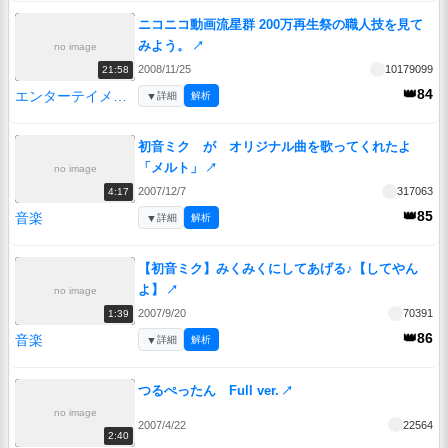
ニコニコ動画流星群 200万再生祭の職人技を見て
みよう。
↗
no image
2008/11/25
10179099
21:58
👑84
エンターテイメント
▼
詳細
解析
初音ミク が オリジナル曲を歌ってくれたよ
「メルト」
↗
no image
2007/12/7
317063
4:17
👑85
音楽
▼
詳細
解析
【初音ミク】みくみくにしてあげる♪【してやん
よ】
↗
no image
2007/9/20
70391
1:39
👑86
音楽
▼
詳細
解析
つるぺったん Full ver.
↗
no image
2007/4/22
22564
2:40