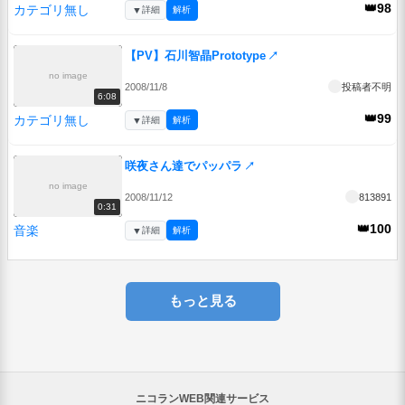
👑98
カテゴリ無し
▼
詳細
解析
【PV】石川智晶Prototype
↗
no image
2008/11/8
投稿者不明
6:08
👑99
カテゴリ無し
▼
詳細
解析
咲夜さん達でパッパラ
↗
no image
2008/11/12
813891
0:31
👑100
音楽
▼
詳細
解析
もっと見る
ニコランWEB関連サービス