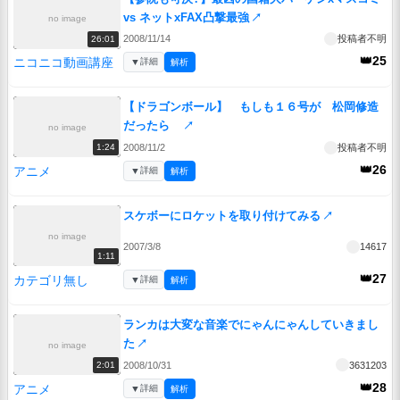
vs ネットxFAX凸撃最強
↗
no image
2008/11/14
投稿者不明
26:01
👑25
ニコニコ動画講座
▼
詳細
解析
【ドラゴンボール】 もしも１６号が 松岡修造
だったら
↗
no image
2008/11/2
投稿者不明
1:24
👑26
アニメ
▼
詳細
解析
スケボーにロケットを取り付けてみる
↗
no image
2007/3/8
14617
1:11
👑27
カテゴリ無し
▼
詳細
解析
ランカは大変な音楽でにゃんにゃんしていきまし
た
↗
no image
2008/10/31
3631203
2:01
👑28
アニメ
▼
詳細
解析