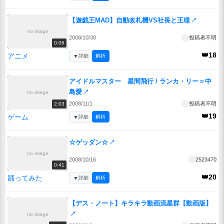
【遊戯王MAD】自動改札機VS社長と王様
↗
no image
2008/10/30
投稿者不明
0:06
👑18
アニメ
▼
詳細
解析
アイドルマスター 星間飛行 / ランカ・リー＝中
島愛
↗
no image
2008/11/1
投稿者不明
2:03
👑19
ゲーム
▼
詳細
解析
☆ゲッダン☆
↗
no image
2008/10/16
2523470
0:41
👑20
踊ってみた
▼
詳細
解析
【デス・ノート】キラキラ動画流星群【動画版】
↗
no image