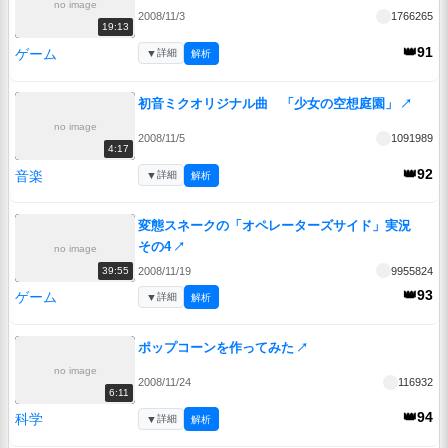
no image
2008/11/3
1766265
19:13
👑91
ゲーム
▼
詳細
解析
初音ミクオリジナル曲 「少女の空想庭園」
↗
no image
2008/11/5
1091989
4:17
👑92
音楽
▼
詳細
解析
変態スネークの「オペレーターズサイド」実況
その4
↗
no image
2008/11/19
9955824
39:55
👑93
ゲーム
▼
詳細
解析
ポップコーンを作ってみた
↗
no image
2008/11/24
116932
6:11
👑94
科学
▼
詳細
解析