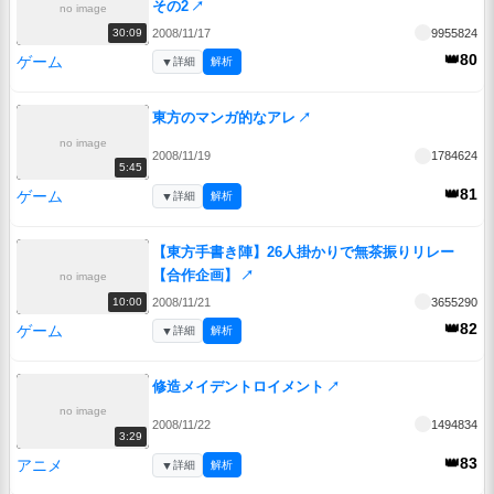
その2
↗
no image
2008/11/17
9955824
30:09
👑80
ゲーム
▼
詳細
解析
東方のマンガ的なアレ
↗
no image
2008/11/19
1784624
5:45
👑81
ゲーム
▼
詳細
解析
【東方手書き陣】26人掛かりで無茶振りリレー
【合作企画】
↗
no image
2008/11/21
3655290
10:00
👑82
ゲーム
▼
詳細
解析
修造メイデントロイメント
↗
no image
2008/11/22
1494834
3:29
👑83
アニメ
▼
詳細
解析