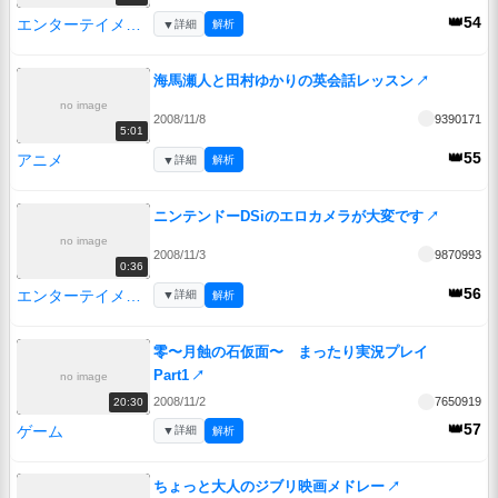
👑54
エンターテイメント
▼
詳細
解析
海馬瀬人と田村ゆかりの英会話レッスン
↗
no image
2008/11/8
9390171
5:01
👑55
アニメ
▼
詳細
解析
ニンテンドーDSiのエロカメラが大変です
↗
no image
2008/11/3
9870993
0:36
👑56
エンターテイメント
▼
詳細
解析
零〜月蝕の石仮面〜 まったり実況プレイ
Part1
↗
no image
2008/11/2
7650919
20:30
👑57
ゲーム
▼
詳細
解析
ちょっと大人のジブリ映画メドレー
↗