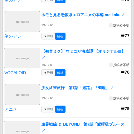
ホモと見る憑依系エロアニメの本編.meikoku
↗
no image
1970/1/1
投稿者不明
👑77
例のアレ
▼
詳細
解析
【初音ミク】 ウミユリ海底譚 【オリジナル曲】
↗
no image
1970/1/1
投稿者不明
👑78
VOCALOID
▼
詳細
解析
少女終末旅行 第7話「迷路」「調理」
↗
no image
1970/1/1
投稿者不明
👑79
アニメ
▼
詳細
解析
血界戦線 ＆ BEYOND 第7話「鰓呼吸ブルース」
↗
no image