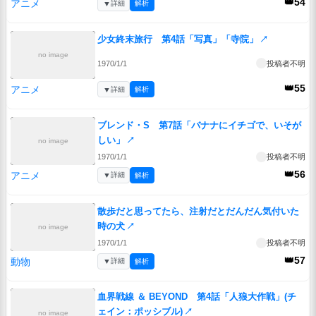
👑54
アニメ
▼
詳細
解析
少女終末旅行 第4話「写真」「寺院」
↗
no image
1970/1/1
投稿者不明
👑55
アニメ
▼
詳細
解析
ブレンド・S 第7話「バナナにイチゴで、いそが
しい」
↗
no image
1970/1/1
投稿者不明
👑56
アニメ
▼
詳細
解析
散歩だと思ってたら、注射だとだんだん気付いた
時の犬
↗
no image
1970/1/1
投稿者不明
👑57
動物
▼
詳細
解析
血界戦線 ＆ BEYOND 第4話「人狼大作戦」(チ
ェイン：ポッシブル)
↗
no image