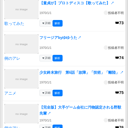
【童貞が】プロトディスコ【歌ってみた】
↗
no image
1970/1/1
投稿者不明
👑73
歌ってみた
▼
詳細
解析
フリージアbyゆゆうた
↗
no image
1970/1/1
投稿者不明
👑74
例のアレ
▼
詳細
解析
少女終末旅行 第6話「故障」「技術」「離陸」
↗
no image
1970/1/1
投稿者不明
👑75
アニメ
▼
詳細
解析
【完全版】大手ゲーム会社に汚物認定される野獣
先輩
↗
no image
1970/1/1
投稿者不明
👑76
例のアレ
▼
詳細
解析