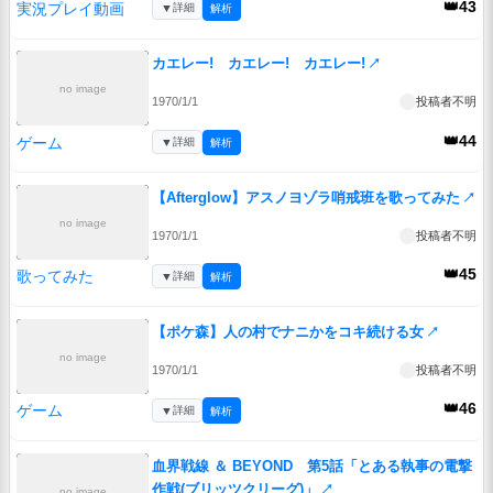
👑43
実況プレイ動画
▼
詳細
解析
カエレー! カエレー! カエレー!
↗
no image
1970/1/1
投稿者不明
👑44
ゲーム
▼
詳細
解析
【Afterglow】アスノヨゾラ哨戒班を歌ってみた
↗
no image
1970/1/1
投稿者不明
👑45
歌ってみた
▼
詳細
解析
【ポケ森】人の村でナニかをコキ続ける女
↗
no image
1970/1/1
投稿者不明
👑46
ゲーム
▼
詳細
解析
血界戦線 ＆ BEYOND 第5話「とある執事の電撃
作戦(ブリッツクリーグ)」
↗
no image