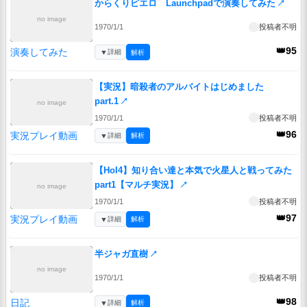
からくりピエロ Launchpadで演奏してみた
↗
no image
1970/1/1
投稿者不明
👑95
演奏してみた
▼
詳細
解析
【実況】暗殺者のアルバイトはじめました
part.1
↗
no image
1970/1/1
投稿者不明
👑96
実況プレイ動画
▼
詳細
解析
【HoI4】知り合い達と本気で火星人と戦ってみた
part1【マルチ実況】
↗
no image
1970/1/1
投稿者不明
👑97
実況プレイ動画
▼
詳細
解析
半ジャガ直樹
↗
no image
1970/1/1
投稿者不明
👑98
日記
▼
詳細
解析