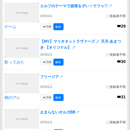
エルフのテーマで頑張るぞい！ウフゥ♡
↗
no image
1970/1/1
投稿者不明
👑29
ゲーム
▼
詳細
解析
【MV】マリオネットラヴァーズ ／ 天月-あまつ
き-【オリジナル】
↗
no image
1970/1/1
投稿者不明
👑30
歌ってみた
▼
詳細
解析
フリージア
↗
no image
1970/1/1
投稿者不明
👑31
例のアレ
▼
詳細
解析
止まらないオルガBB
↗
no image
1970/1/1
投稿者不明