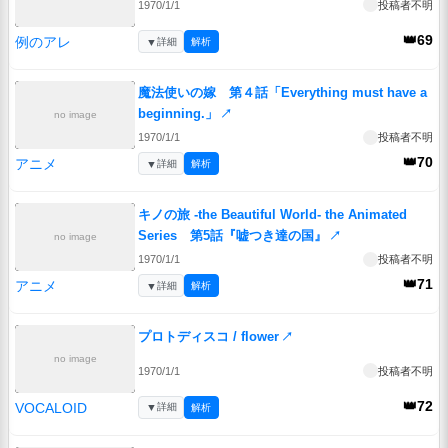
1970/1/1
投稿者不明
👑69
例のアレ
▼
詳細
解析
魔法使いの嫁 第４話「Everything must have a
beginning.」
↗
no image
1970/1/1
投稿者不明
👑70
アニメ
▼
詳細
解析
キノの旅 -the Beautiful World- the Animated
Series 第5話『嘘つき達の国』
↗
no image
1970/1/1
投稿者不明
👑71
アニメ
▼
詳細
解析
プロトディスコ / flower
↗
no image
1970/1/1
投稿者不明
👑72
VOCALOID
▼
詳細
解析