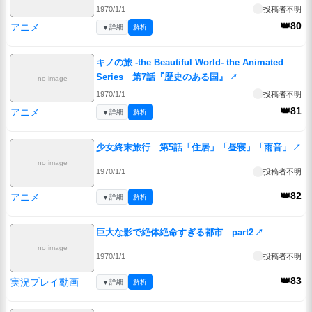
1970/1/1
投稿者不明
👑80
アニメ
▼
詳細
解析
キノの旅 -the Beautiful World- the Animated
Series 第7話『歴史のある国』
↗
no image
1970/1/1
投稿者不明
👑81
アニメ
▼
詳細
解析
少女終末旅行 第5話「住居」「昼寝」「雨音」
↗
no image
1970/1/1
投稿者不明
👑82
アニメ
▼
詳細
解析
巨大な影で絶体絶命すぎる都市 part2
↗
no image
1970/1/1
投稿者不明
👑83
実況プレイ動画
▼
詳細
解析