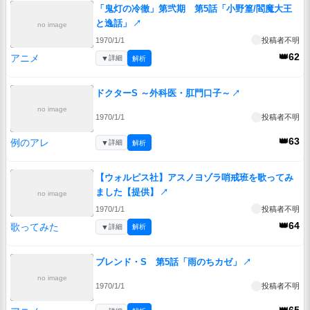
「鬼灯の冷徹」第弐期 第5話「小野篁/閻魔大王
と逸話」
↗
no image
1970/1/1
投稿者不明
👑62
アニメ
▼
詳細
解析
ドクターS ～外科医・肛門口子～
↗
no image
1970/1/1
投稿者不明
👑63
例のアレ
▼
詳細
解析
【ウォルピス社】アスノヨゾラ哨戒班を歌ってみ
ました【提供】
↗
no image
1970/1/1
投稿者不明
👑64
歌ってみた
▼
詳細
解析
ブレンド・S 第5話「雨のちカゼ」
↗
no image
1970/1/1
投稿者不明