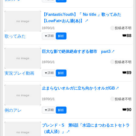
【FantasticYouth】「 No title 」歌ってみた
【LowFat×おん湯(♨︎)】
↗
no image
1970/1/1
投稿者不明
👑88
歌ってみた
▼
詳細
解析
巨大な影で絶体絶命すぎる都市 part3
↗
no image
1970/1/1
投稿者不明
👑89
実況プレイ動画
▼
詳細
解析
止まらないオルガに立ち向かうオルガGB
↗
no image
1970/1/1
投稿者不明
👑90
例のアレ
▼
詳細
解析
ブレンド・S 第6話「水辺にまつわるエトセトラ
（成人済）」
↗
no image