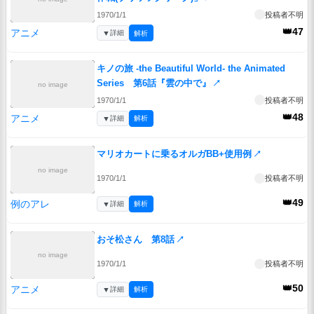
1970/1/1
投稿者不明
👑47
アニメ
▼
詳細
解析
キノの旅 -the Beautiful World- the Animated
Series 第6話『雲の中で』
↗
no image
1970/1/1
投稿者不明
👑48
アニメ
▼
詳細
解析
マリオカートに乗るオルガBB+使用例
↗
no image
1970/1/1
投稿者不明
👑49
例のアレ
▼
詳細
解析
おそ松さん 第8話
↗
no image
1970/1/1
投稿者不明
👑50
アニメ
▼
詳細
解析