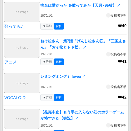
病名は愛だった を歌ってみた【天月×96猫】
↗
no image
1970/1/1
投稿者不明
👑40
歌ってみた
▼
詳細
解析
おそ松さん 第7話「げんし松さん③」「三国志さ
ん」「おそ松とトド松」
↗
no image
1970/1/1
投稿者不明
👑41
アニメ
▼
詳細
解析
レミングミング / flower
↗
no image
1970/1/1
投稿者不明
👑42
VOCALOID
▼
詳細
解析
【発売中止】もう手に入らない幻のホラーゲーム
が怖すぎた【実況】
↗
no image
1970/1/1
投稿者不明