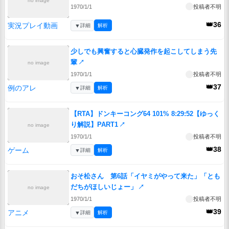
no image
1970/1/1
投稿者不明
👑36
実況プレイ動画
▼
詳細
解析
少しでも興奮すると心臓発作を起こしてしまう先
輩
↗
no image
1970/1/1
投稿者不明
👑37
例のアレ
▼
詳細
解析
【RTA】ドンキーコング64 101% 8:29:52【ゆっく
り解説】PART1
↗
no image
1970/1/1
投稿者不明
👑38
ゲーム
▼
詳細
解析
おそ松さん 第6話「イヤミがやって来た」「とも
だちがほしいじょー」
↗
no image
1970/1/1
投稿者不明
👑39
アニメ
▼
詳細
解析