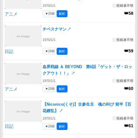
1970/1/1
投稿者不明
👑58
アニメ
▼
詳細
解析
チベスナマン
↗
no image
1970/1/1
投稿者不明
👑59
日記
▼
詳細
解析
血界戦線 ＆ BEYOND 第6話「ゲット・ザ・ロッ
クアウト！！」
↗
no image
1970/1/1
投稿者不明
👑60
アニメ
▼
詳細
解析
【Niconico(くそ)】古参生主 魂の叫び 前半【百
花繚乱】
↗
no image
1970/1/1
投稿者不明
👑61
日記
▼
詳細
解析