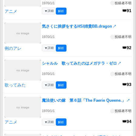
1970/1/1
投稿者不明
👑91
アニメ
▼
詳細
解析
気さくに挨拶をするHSI姉貴BB.dragon
↗
no image
1970/1/1
投稿者不明
👑92
例のアレ
▼
詳細
解析
シャルル 歌ってみたのはメガテラ・ゼロ
↗
no image
1970/1/1
投稿者不明
👑93
歌ってみた
▼
詳細
解析
魔法使いの嫁 第６話「The Faerie Queene.」
↗
no image
1970/1/1
投稿者不明
👑94
アニメ
▼
詳細
解析