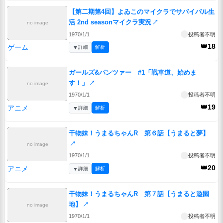
【第二期第4回】よゐこのマイクラでサバイバル生
活 2nd seasonマイクラ実況
↗
no image
1970/1/1
投稿者不明
👑18
ゲーム
▼
詳細
解析
ガールズ&パンツァー #1「戦車道、始めま
す！」
↗
no image
1970/1/1
投稿者不明
👑19
アニメ
▼
詳細
解析
干物妹！うまるちゃんR 第６話【うまると夢】
↗
no image
1970/1/1
投稿者不明
👑20
アニメ
▼
詳細
解析
干物妹！うまるちゃんR 第７話【うまると遊園
地】
↗
no image
1970/1/1
投稿者不明