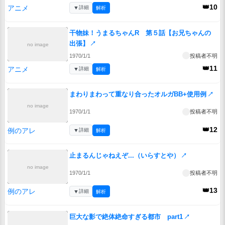
👑10
アニメ
▼
詳細
解析
干物妹！うまるちゃんR 第５話【お兄ちゃんの
出張】
↗
no image
1970/1/1
投稿者不明
👑11
アニメ
▼
詳細
解析
まわりまわって重なり合ったオルガBB+使用例
↗
no image
1970/1/1
投稿者不明
👑12
例のアレ
▼
詳細
解析
止まるんじゃねえぞ...（いらすとや）
↗
no image
1970/1/1
投稿者不明
👑13
例のアレ
▼
詳細
解析
巨大な影で絶体絶命すぎる都市 part1
↗