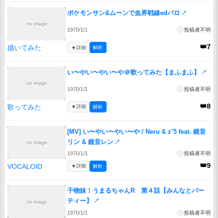
ポケモンサン&ムーンで血界戦線edパロ
↗
no image
1970/1/1
投稿者不明
👑7
描いてみた
▼
詳細
解析
い〜やい〜やい〜や＠歌ってみた【まふまふ】
↗
no image
1970/1/1
投稿者不明
👑8
歌ってみた
▼
詳細
解析
[MV] い〜やい〜やい〜や / Neru & z’5 feat. 鏡音
リン & 鏡音レン
↗
no image
1970/1/1
投稿者不明
👑9
VOCALOID
▼
詳細
解析
干物妹！うまるちゃんR 第４話【みんなとパー
ティー】
↗
no image
1970/1/1
投稿者不明