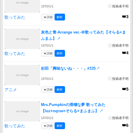
no image
1970/1/1
投稿者不明
👑3
歌ってみた
▼
詳細
解析
灰色と青-Arrange ver.-＠歌ってみた【そらる×ま
ふまふ】
↗
no image
1970/1/1
投稿者不明
👑4
歌ってみた
▼
詳細
解析
杉田「興味ないね・・・」#335
↗
no image
1970/1/1
投稿者不明
👑5
アニメ
▼
詳細
解析
Mrs.Pumpkinの滑稽な夢 歌ってみた
【luz×nqrse×そらる×まふまふ】
↗
no image
1970/1/1
投稿者不明
👑6
歌ってみた
▼
詳細
解析