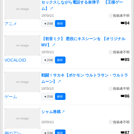
セックスしながら電話する奈津子 【王様ゲー
ム】
↗
no image
1970/1/1
投稿者不明
👑84
アニメ
▼
詳細
解析
【初音ミク】 悪役にキスシーンを 【オリジナル
MV】
↗
no image
1970/1/1
投稿者不明
👑85
VOCALOID
▼
詳細
解析
戦闘！サカキ【ポケモン ウルトラサン・ウルトラ
ムーン】
↗
no image
1970/1/1
投稿者不明
👑86
ゲーム
▼
詳細
解析
シャム将棋
↗
no image
1970/1/1
投稿者不明
👑87
例のアレ
▼
詳細
解析