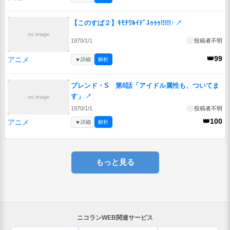
【このすば２】ｷﾓﾁﾜﾙｲﾃﾞｽｩｩｩ!!!!!↑
↗
no image
1970/1/1
投稿者不明
👑99
アニメ
▼
詳細
解析
ブレンド・S 第8話「アイドル属性も、ついてま
す」
↗
no image
1970/1/1
投稿者不明
👑100
アニメ
▼
詳細
解析
もっと見る
ニコランWEB関連サービス