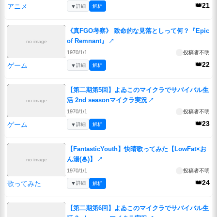
👑21
アニメ
▼
詳細
解析
《真FGO考察》 致命的な見落としって何？『Epic
of Remnant』
↗
no image
1970/1/1
投稿者不明
👑22
ゲーム
▼
詳細
解析
【第二期第5回】よゐこのマイクラでサバイバル生
活 2nd seasonマイクラ実況
↗
no image
1970/1/1
投稿者不明
👑23
ゲーム
▼
詳細
解析
【FantasticYouth】快晴歌ってみた【LowFat×お
ん湯(♨︎)】
↗
no image
1970/1/1
投稿者不明
👑24
歌ってみた
▼
詳細
解析
【第二期第6回】よゐこのマイクラでサバイバル生