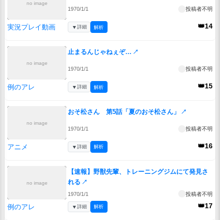
no image
1970/1/1
投稿者不明
👑14
実況プレイ動画
▼
詳細
解析
止まるんじゃねぇぞ…
↗
no image
1970/1/1
投稿者不明
👑15
例のアレ
▼
詳細
解析
おそ松さん 第5話「夏のおそ松さん」
↗
no image
1970/1/1
投稿者不明
👑16
アニメ
▼
詳細
解析
【速報】野獣先輩、トレーニングジムにて発見さ
れる
↗
no image
1970/1/1
投稿者不明
👑17
例のアレ
▼
詳細
解析