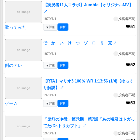
【実況者11人コラボ】Jumble【オリジナルMV】
↗
no image
1970/1/1
投稿者不明
👑51
歌ってみた
▼
詳細
解析
で か い け つ ゾ ロ リ 完
↗
no image
1970/1/1
投稿者不明
👑52
例のアレ
▼
詳細
解析
【RTA】マリオ3 100％ WR 1:13:56 (1/4)【ゆっく
り解説】
↗
no image
1970/1/1
投稿者不明
👑53
ゲーム
▼
詳細
解析
「鬼灯の冷徹」第弐期 第7話「あの頃君はトガっ
てた/Dr.トリカブト」
↗
no image
1970/1/1
投稿者不明