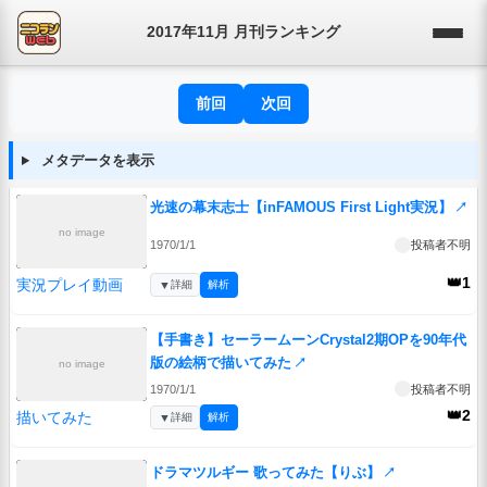
2017年11月 月刊ランキング
前回
次回
メタデータを表示
光速の幕末志士【inFAMOUS First Light実況】
↗
no image
1970/1/1
投稿者不明
👑1
実況プレイ動画
▼
詳細
解析
【手書き】セーラームーンCrystal2期OPを90年代
版の絵柄で描いてみた
↗
no image
1970/1/1
投稿者不明
👑2
描いてみた
▼
詳細
解析
ドラマツルギー 歌ってみた【りぶ】
↗