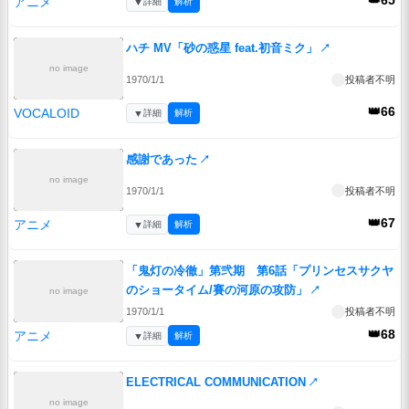
👑65
アニメ
▼
詳細
解析
ハチ MV「砂の惑星 feat.初音ミク」
↗
no image
1970/1/1
投稿者不明
👑66
VOCALOID
▼
詳細
解析
感謝であった
↗
no image
1970/1/1
投稿者不明
👑67
アニメ
▼
詳細
解析
「鬼灯の冷徹」第弐期 第6話「プリンセスサクヤ
のショータイム/賽の河原の攻防」
↗
no image
1970/1/1
投稿者不明
👑68
アニメ
▼
詳細
解析
ELECTRICAL COMMUNICATION
↗
no image