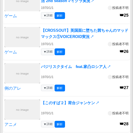
活 2nd seasonマイクラ実況
↗
no image
1970/1/1
投稿者不明
👑25
ゲーム
▼
詳細
解析
【CROSSOUT】英国面に堕ちた茜ちゃんのマッド
マックス①VOICEROID実況
↗
no image
1970/1/1
投稿者不明
👑26
ゲーム
▼
詳細
解析
バジリスクタイム feat.家凸ロシア人
↗
no image
1970/1/1
投稿者不明
👑27
例のアレ
▼
詳細
解析
【このすば２】荷台ジャンケン
↗
no image
1970/1/1
投稿者不明
👑28
アニメ
▼
詳細
解析