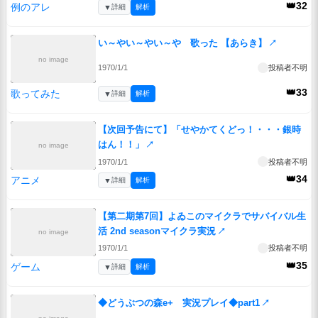
👑32
例のアレ
▼
詳細
解析
い～やい～やい～や 歌った 【あらき】
↗
no image
1970/1/1
投稿者不明
👑33
歌ってみた
▼
詳細
解析
【次回予告にて】「せやかてくどっ！・・・銀時
はん！！」
↗
no image
1970/1/1
投稿者不明
👑34
アニメ
▼
詳細
解析
【第二期第7回】よゐこのマイクラでサバイバル生
活 2nd seasonマイクラ実況
↗
no image
1970/1/1
投稿者不明
👑35
ゲーム
▼
詳細
解析
◆どうぶつの森e+ 実況プレイ◆part1
↗