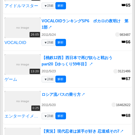
👑65
アイドルマスター
▼
詳細
解析
VOCALOIDランキングSP6 ボカロの夜明け 第
1部
↗
no image
2011/5/24
983487
26:05
👑66
VOCALOID
▼
詳細
解析
【桃鉄12西】西日本で再び奴らと戦おう
part20【ゆっくり59年目】
↗
no image
2011/5/23
3121486
13:20
👑67
ゲーム
▼
詳細
解析
ロシア流バスの乗り方
↗
no image
2011/5/20
16462622
0:25
👑68
エンターテイメント
▼
詳細
解析
【実況】現代忍者は派手が好き 忍道戒その7
↗