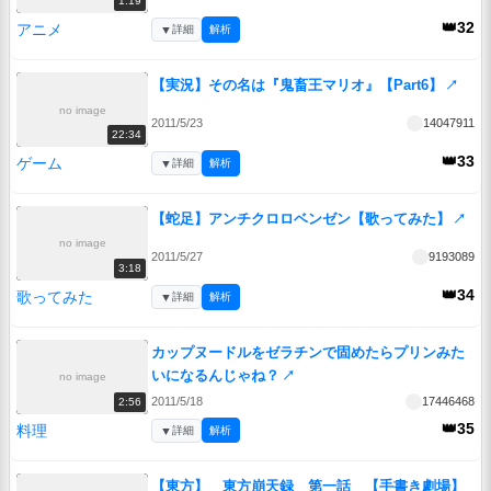
1:19
👑32
アニメ
▼
詳細
解析
【実況】その名は『鬼畜王マリオ』【Part6】
↗
no image
2011/5/23
14047911
22:34
👑33
ゲーム
▼
詳細
解析
【蛇足】アンチクロロベンゼン【歌ってみた】
↗
no image
2011/5/27
9193089
3:18
👑34
歌ってみた
▼
詳細
解析
カップヌードルをゼラチンで固めたらプリンみた
いになるんじゃね？
↗
no image
2011/5/18
17446468
2:56
👑35
料理
▼
詳細
解析
【東方】 東方崩天録 第一話 【手書き劇場】