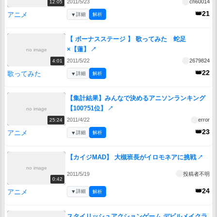
2011/5/23
ch60014
12:05
👑21
アニメ
▼
詳細
解析
【 ボーナスステージ 】 歌ってみた 蛇足
×【蓮】
↗
no image
2011/5/22
2679824
4:01
👑22
歌ってみた
▼
詳細
解析
【集計結果】みんなで決めるアニソンランキング
【100?51位】
↗
no image
2011/4/22
error
25:24
👑23
アニメ
▼
詳細
解析
【カイジMAD】 大槻班長がイロモネアに挑戦
↗
no image
2011/5/19
投稿者不明
0:42
👑24
アニメ
▼
詳細
解析
スタイリッシュアクションゲーム デビルメイクラ