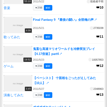
2011/5/22
投稿者不明
55:10
👑10
音楽
▼
詳細
解析
Final Fantasy 9 『最後の闘い』全部俺の声
↗
no image
2011/5/21
2735038
4:08
👑11
歌ってみた
▼
詳細
解析
鬼畜な高速マリオワールドを冷静実況プレイ
【4.17倍速】part4
↗
no image
2011/5/23
10057853
19:52
👑12
ゲーム
▼
詳細
解析
【ベーシスト】 十面相をごったがえしてみた
【10人】
↗
no image
2011/5/27
2348963
3:45
👑13
演奏してみた
▼
詳細
解析