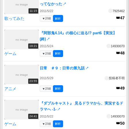
ってなかった
↗
no image
2011/5/22
7925462
11:15
👑47
歌ってみた
▼
詳細
解析
『阿部鬼4.14』の核心に迫る!? part6【実況】
(終)
↗
no image
2011/5/24
14930070
19:21
👑48
ゲーム
▼
詳細
解析
日常 ＃９：日常の第九話
↗
no image
2011/5/29
投稿者不明
23:55
👑49
アニメ
▼
詳細
解析
『ダブルキャスト』 見るドラマから、実況するド
ラマへ -1-
↗
no image
2011/5/22
14930070
24:41
👑50
ゲーム
▼
詳細
解析