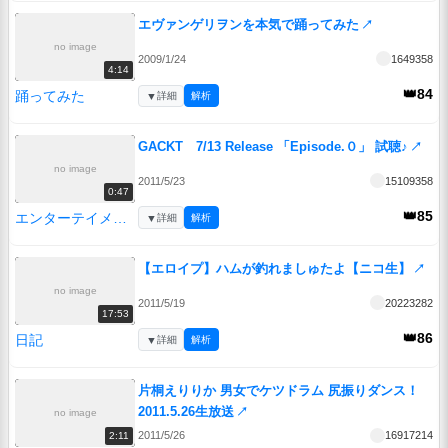
エヴァンゲリヲンを本気で踊ってみた
↗
no image
2009/1/24
1649358
4:14
👑84
踊ってみた
▼
詳細
解析
GACKT 7/13 Release 「Episode.０」 試聴♪
↗
no image
2011/5/23
15109358
0:47
👑85
エンターテイメント
▼
詳細
解析
【エロイプ】ハムが釣れましゅたよ【ニコ生】
↗
no image
2011/5/19
20223282
17:53
👑86
日記
▼
詳細
解析
片桐えりりか 男女でケツドラム 尻振りダンス！
2011.5.26生放送
↗
no image
2011/5/26
16917214
2:11