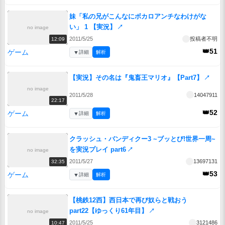
妹「私の兄がこんなにボカロアンチなわけがな
い」 1 【実況】
↗
no image
2011/5/25
投稿者不明
12:09
👑51
ゲーム
▼
詳細
解析
【実況】その名は『鬼畜王マリオ』【Part7】
↗
no image
2011/5/28
14047911
22:17
👑52
ゲーム
▼
詳細
解析
クラッシュ・バンディクー3 ~ブッとび!世界一周~
を実況プレイ part6
↗
no image
2011/5/27
13697131
32:35
👑53
ゲーム
▼
詳細
解析
【桃鉄12西】西日本で再び奴らと戦おう
part22【ゆっくり61年目】
↗
no image
2011/5/25
3121486
10:47