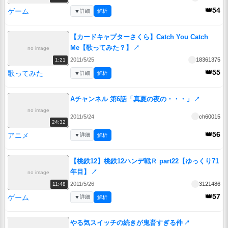
👑54
ゲーム
▼
詳細
解析
【カードキャプターさくら】Catch You Catch
Me【歌ってみた？】
↗
no image
2011/5/25
18361375
1:21
👑55
歌ってみた
▼
詳細
解析
Aチャンネル 第6話「真夏の夜の・・・」
↗
no image
2011/5/24
ch60015
24:32
👑56
アニメ
▼
詳細
解析
【桃鉄12】桃鉄12ハンデ戦Ｒ part22【ゆっくり71
年目】
↗
no image
2011/5/26
3121486
11:48
👑57
ゲーム
▼
詳細
解析
やる気スイッチの続きが鬼畜すぎる件
↗