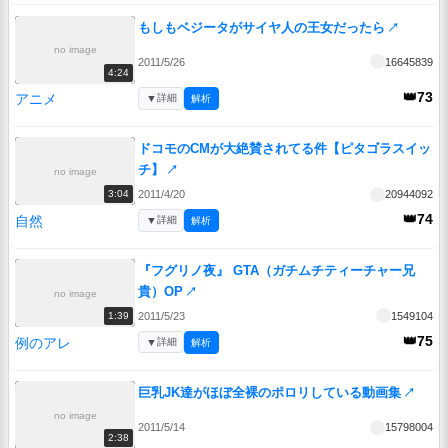
もしもベジータがサイヤ人の王女だったら
↗
no image
2011/5/26
16645839
4:24
👑73
アニメ
▼
詳細
解析
ドコモのCMが大絶賛されてる件【ピタゴラスイッ
チ】
↗
no image
2011/4/20
20944092
3:04
👑74
自然
▼
詳細
解析
『フグリノ夜』 GTA（ガチムチティーチャー兄
貴）OP
↗
no image
2011/5/23
1549104
1:39
👑75
例のアレ
▼
詳細
解析
巨乳JK達がほぼ全裸のポロリしている動画集
↗
no image
2011/5/14
15798004
2:38