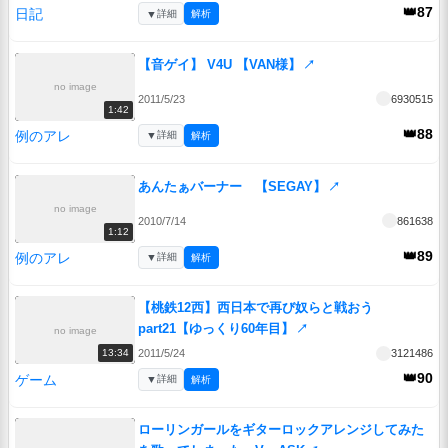
👑87
日記
▼
詳細
解析
【音ゲイ】 V4U 【VAN様】
↗
no image
2011/5/23
6930515
1:42
👑88
例のアレ
▼
詳細
解析
あんたぁバーナー 【SEGAY】
↗
no image
2010/7/14
861638
1:12
👑89
例のアレ
▼
詳細
解析
【桃鉄12西】西日本で再び奴らと戦おう
part21【ゆっくり60年目】
↗
no image
2011/5/24
3121486
13:34
👑90
ゲーム
▼
詳細
解析
ローリンガールをギターロックアレンジしてみた