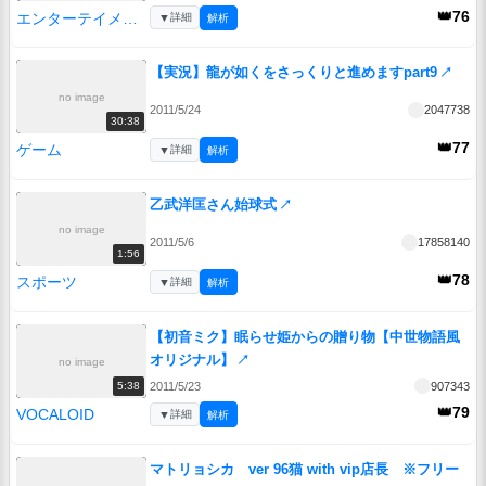
👑76
エンターテイメント
▼
詳細
解析
【実況】龍が如くをさっくりと進めますpart9
↗
no image
2011/5/24
2047738
30:38
👑77
ゲーム
▼
詳細
解析
乙武洋匡さん始球式
↗
no image
2011/5/6
17858140
1:56
👑78
スポーツ
▼
詳細
解析
【初音ミク】眠らせ姫からの贈り物【中世物語風
オリジナル】
↗
no image
2011/5/23
907343
5:38
👑79
VOCALOID
▼
詳細
解析
マトリョシカ ver 96猫 with vip店長 ※フリー