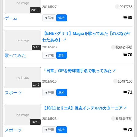
no image
2011/5/27
2047738
20:03
👑69
ゲーム
▼
詳細
解析
【ENE×グリリ】Magiaを歌ってみた【のぶなが×
わたあめ】
↗
no image
2011/5/23
投稿者不明
5:10
👑70
歌ってみた
▼
詳細
解析
「日常」OPを野球選手名で歌ってみた
↗
no image
2011/5/15
10497106
1:45
👑71
スポーツ
▼
詳細
解析
【10/11セリエA】長友インテルvsカターニア
↗
no image
2011/5/23
投稿者不明
16:52
👑72
スポーツ
▼
詳細
解析