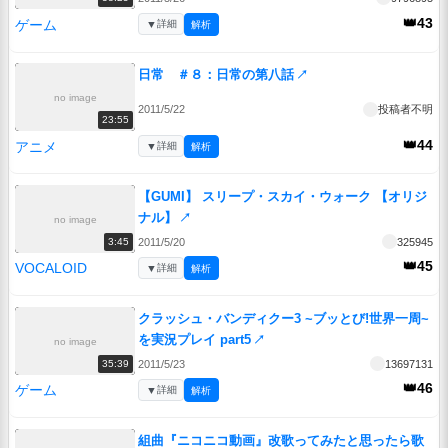
👑43
ゲーム
▼
詳細
解析
日常 ＃８：日常の第八話
↗
no image
2011/5/22
投稿者不明
23:55
👑44
アニメ
▼
詳細
解析
【GUMI】 スリープ・スカイ・ウォーク 【オリジ
ナル】
↗
no image
2011/5/20
325945
3:45
👑45
VOCALOID
▼
詳細
解析
クラッシュ・バンディクー3 ~ブッとび!世界一周~
を実況プレイ part5
↗
no image
2011/5/23
13697131
35:39
👑46
ゲーム
▼
詳細
解析
組曲『ニコニコ動画』改歌ってみたと思ったら歌