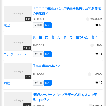
「ニコニコ動画」に人気映画を投稿した35歳無職
の男逮捕
↗
no image
2011/5/24
投稿者不明
0:45
👑40
政治
▼
詳細
解析
異 性 に 言 わ れ て 傷ついた一言
↗
no image
2008/7/29
417044
10:53
👑41
エンターテイメント
▼
詳細
解析
子ネコ虐待の真相
↗
no image
2011/5/20
11400084
2:59
👑42
動物
▼
詳細
解析
NEWスーパーマリオブラザーズWiiを２人で実
況 part7
↗
no image
2011/5/26
9796895
38:25