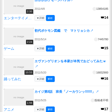
ポポポポケモーンバトル
↗
no image
2011/4/8
13854185
2:30
👑14
エンターテイメント
▼
詳細
解析
初代ポケモン図鑑 で マトリョシカ
↗
no image
2011/5/14
7445780
2:24
👑15
ゲーム
▼
詳細
解析
エヴァンゲリオンを本家が本気でおどってみたｗ
↗
no image
2011/5/20
16832900
10:53
👑16
踊ってみた
▼
詳細
解析
カイジ第8話 班長「ノーカウンッ!!!!!!!」
↗
no image
2011/5/25
投稿者不明
1:56
👑17
アニメ
▼
詳細
解析