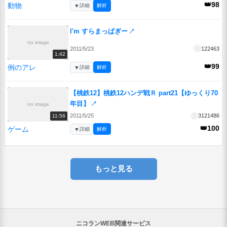
👑98
動物
▼
詳細
解析
I'm すらまっぱぎー
↗
no image
2011/5/23
122463
1:42
👑99
例のアレ
▼
詳細
解析
【桃鉄12】桃鉄12ハンデ戦Ｒ part21【ゆっくり70
年目】
↗
no image
2011/5/25
3121486
11:56
👑100
ゲーム
▼
詳細
解析
もっと見る
ニコランWEB関連サービス