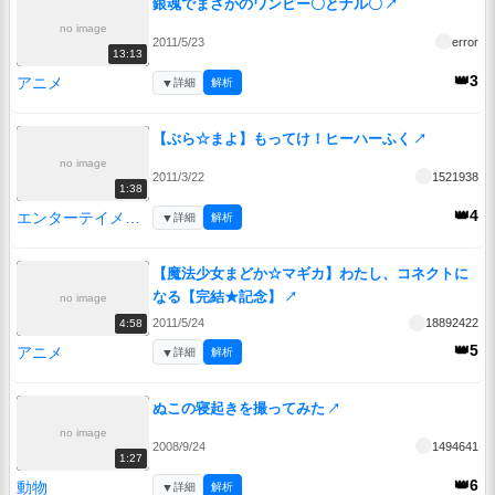
銀魂でまさかのワンピー〇とナル〇
↗
no image
2011/5/23
error
13:13
👑3
アニメ
▼
詳細
解析
【ぶら☆まよ】もってけ！ヒーハーふく
↗
no image
2011/3/22
1521938
1:38
👑4
エンターテイメント
▼
詳細
解析
【魔法少女まどか☆マギカ】わたし、コネクトに
なる【完結★記念】
↗
no image
2011/5/24
18892422
4:58
👑5
アニメ
▼
詳細
解析
ぬこの寝起きを撮ってみた
↗
no image
2008/9/24
1494641
1:27
👑6
動物
▼
詳細
解析