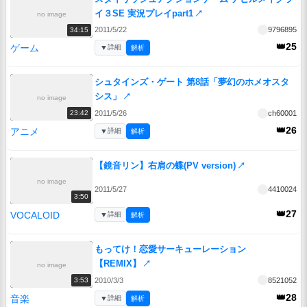
イ３SE 実況プレイpart1
↗
no image
2011/5/22
9796895
34:15
👑25
ゲーム
▼
詳細
解析
シュタインズ・ゲート 第8話「夢幻のホメオスタ
シス」
↗
no image
2011/5/26
ch60001
23:42
👑26
アニメ
▼
詳細
解析
【鏡音リン】右肩の蝶(PV version)
↗
no image
2011/5/27
4410024
3:50
👑27
VOCALOID
▼
詳細
解析
もってけ！恋愛サーキューレーション
【REMIX】
↗
no image
2010/3/3
8521052
3:53
👑28
音楽
▼
詳細
解析