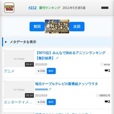
#212
週刊ランキング
2011年5月第5週
前回
次回
メタデータを表示
【50?1位】みんなで決めるアニソンランキング
【集計結果】
↗
no image
2011/5/20
error
26:47
👑1
アニメ
▼
詳細
解析
地元ケーブルテレビの新番組クッソワラタ
wwwww
↗
no image
2011/5/19
6869176
20:24
👑2
エンターテイメント
▼
詳細
解析