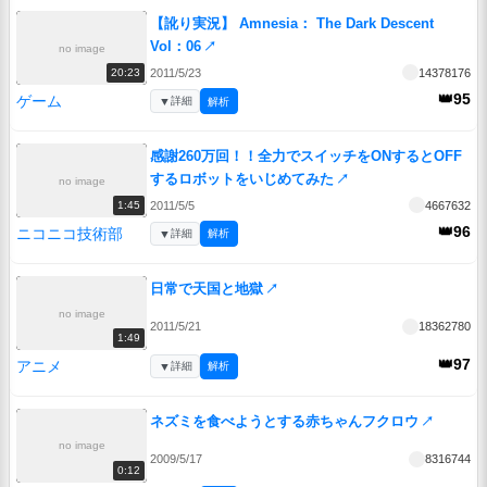
【訛り実況】 Amnesia： The Dark Descent
Vol：06
↗
no image
2011/5/23
14378176
20:23
👑95
ゲーム
▼
詳細
解析
感謝260万回！！全力でスイッチをONするとOFF
するロボットをいじめてみた
↗
no image
2011/5/5
4667632
1:45
👑96
ニコニコ技術部
▼
詳細
解析
日常で天国と地獄
↗
no image
2011/5/21
18362780
1:49
👑97
アニメ
▼
詳細
解析
ネズミを食べようとする赤ちゃんフクロウ
↗
no image
2009/5/17
8316744
0:12