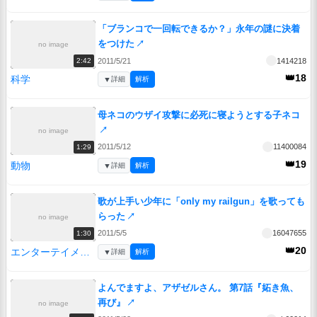
「ブランコで一回転できるか？」永年の謎に決着
をつけた
↗
no image
2011/5/21
1414218
2:42
👑18
科学
▼
詳細
解析
母ネコのウザイ攻撃に必死に寝ようとする子ネコ
↗
no image
2011/5/12
11400084
1:29
👑19
動物
▼
詳細
解析
歌が上手い少年に「only my railgun」を歌っても
らった
↗
no image
2011/5/5
16047655
1:30
👑20
エンターテイメント
▼
詳細
解析
よんでますよ、アザゼルさん。 第7話『妬き魚、
再び』
↗
no image