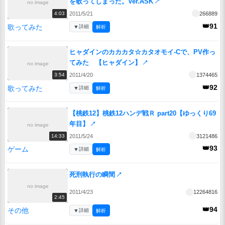
を歌ってしまった。Ver.ASK
↗
no image
2011/5/21
266889
4:03
👑91
歌ってみた
▼
詳細
解析
ヒャダインのカカカタ☆カタオモイ-Cで、PV作っ
てみた 【ヒャダイン】
↗
no image
2011/4/20
1374465
3:54
👑92
歌ってみた
▼
詳細
解析
【桃鉄12】桃鉄12ハンデ戦Ｒ part20【ゆっくり69
年目】
↗
no image
2011/5/24
3121486
14:33
👑93
ゲーム
▼
詳細
解析
死刑執行の瞬間
↗
no image
2011/4/23
12264816
2:45
👑94
その他
▼
詳細
解析