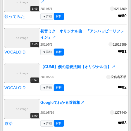
↗
no image
2011/5/1
9217369
3:45
👑80
歌ってみた
▼
詳細
解析
初音ミク オリジナル曲 「アンハッピーリフレ
イン」
↗
no image
2011/5/2
11912389
3:45
👑81
VOCALOID
▼
詳細
解析
【GUMI】僕の恋愛法則【オリジナル曲】
↗
no image
2011/5/26
投稿者不明
3:57
👑82
VOCALOID
▼
詳細
解析
Googleでわかる菅首相
↗
no image
2011/5/19
1273440
8:00
👑83
政治
▼
詳細
解析