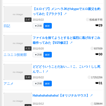
【エロイプ】メンヘラJKがskypeでエロ親父を釣
ってみた【ブラクラ】
↗
no image
2011/5/22
投稿者不明
2:47
👑29
日記
▼
詳細
解析
ファイルを捨てようとすると猛烈に逃げ出すごみ
箱作ってみた【5/25修正】
↗
no image
2011/5/20
937939
4:32
👑30
ニコニコ技術部
▼
詳細
解析
どどどういうことだおい…！こ、こいつ！しし死
んで…！
↗
no image
2011/5/22
17252256
3:40
👑31
アニメ
▼
詳細
解析
Hahahahahahaha!【オリジナルマウス】
↗
no image
2011/3/12
328644