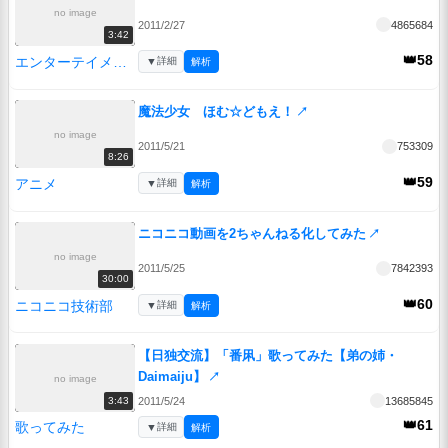
no image
2011/2/27
4865684
3:42
👑58
エンターテイメント
▼
詳細
解析
魔法少女 ほむ☆どもえ！
↗
no image
2011/5/21
753309
8:26
👑59
アニメ
▼
詳細
解析
ニコニコ動画を2ちゃんねる化してみた
↗
no image
2011/5/25
7842393
30:00
👑60
ニコニコ技術部
▼
詳細
解析
【日独交流】「番凩」歌ってみた【弟の姉・
Daimaiju】
↗
no image
2011/5/24
13685845
3:43
👑61
歌ってみた
▼
詳細
解析