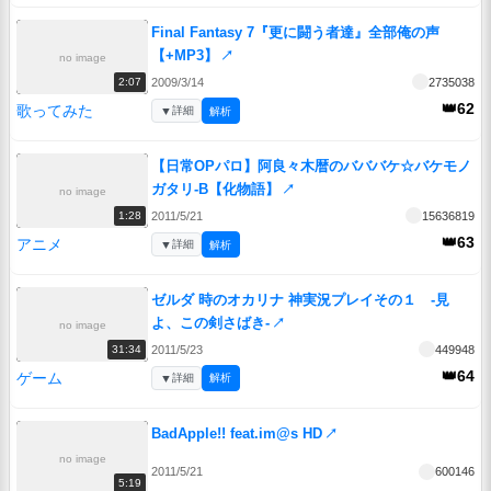
Final Fantasy 7『更に闘う者達』全部俺の声
【+MP3】
↗
no image
2009/3/14
2735038
2:07
👑62
歌ってみた
▼
詳細
解析
【日常OPパロ】阿良々木暦のバババケ☆バケモノ
ガタリ-B【化物語】
↗
no image
2011/5/21
15636819
1:28
👑63
アニメ
▼
詳細
解析
ゼルダ 時のオカリナ 神実況プレイその１ -見
よ、この剣さばき-
↗
no image
2011/5/23
449948
31:34
👑64
ゲーム
▼
詳細
解析
BadApple!! feat.im@s HD
↗
no image
2011/5/21
600146
5:19