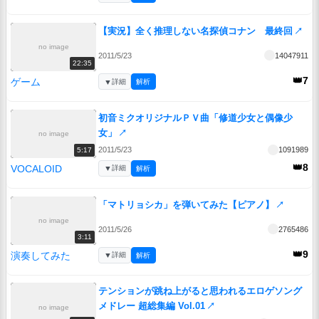
【実況】全く推理しない名探偵コナン 最終回
↗
no image
2011/5/23
14047911
22:35
👑7
ゲーム
▼
詳細
解析
初音ミクオリジナルＰＶ曲「修道少女と偶像少
女」
↗
no image
2011/5/23
1091989
5:17
👑8
VOCALOID
▼
詳細
解析
「マトリョシカ」を弾いてみた【ピアノ】
↗
no image
2011/5/26
2765486
3:11
👑9
演奏してみた
▼
詳細
解析
テンションが跳ね上がると思われるエロゲソング
メドレー 超総集編 Vol.01
↗
no image