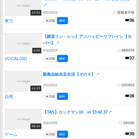
↗
no image
2011/5/23
投稿者不明
10:53
👑36
東方
▼
詳細
解析
【鏡音リン・レン】アンハッピーリフレイン【カ
バー】
↗
no image
2011/5/24
4845576
3:46
👑37
VOCALOID
▼
詳細
解析
新島自給自足生活【その４】
↗
no image
2011/5/22
1503923
14:23
👑38
自然
▼
詳細
解析
【TAS】ロックマン10 in 33:42.37
↗
no image
2011/5/25
334345
39:24
👑39
ゲーム
▼
詳細
解析