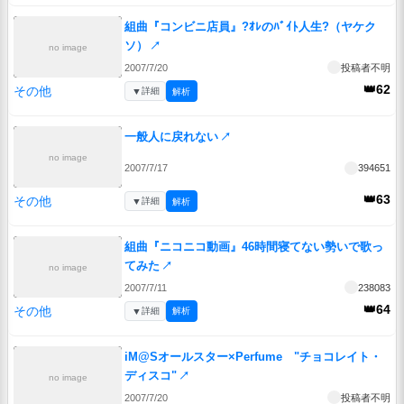
組曲『コンビニ店員』?ｵﾚのﾊﾞｲﾄ人生?（ヤケク
ソ）
↗
no image
2007/7/20
投稿者不明
👑62
その他
▼
詳細
解析
一般人に戻れない
↗
no image
2007/7/17
394651
👑63
その他
▼
詳細
解析
組曲『ニコニコ動画』46時間寝てない勢いで歌っ
てみた
↗
no image
2007/7/11
238083
👑64
その他
▼
詳細
解析
iM@Sオールスター×Perfume "チョコレイト・
ディスコ"
↗
no image
2007/7/20
投稿者不明