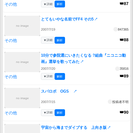
👑87
その他
▼
詳細
解析
とてもいやな名前でFF4 その5
↗
no image
2007/7/19
847365
👑88
その他
▼
詳細
解析
10分で参院選にいきたくなる ?組曲『ニコニコ動
画』選挙を歌ってみた
↗
no image
2007/7/20
35816
👑89
その他
▼
詳細
解析
スパロボ OGS
↗
no image
2007/7/15
投稿者不明
👑90
その他
▼
詳細
解析
宇宙から海までダイブする 上向き版
↗