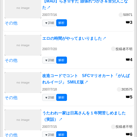
【MAD】らき☆すた 頑張れつかさ＆苦労人こな
た
↗
no image
2007/7/16
50971
👑3
その他
▼
詳細
解析
エロの時間がやってまいりました
↗
no image
2007/7/20
投稿者不明
👑4
その他
▼
詳細
解析
改造コードでコント SFCマリオカート「がんば
れルイージ」 SMILE版
↗
no image
2007/7/18
303575
👑5
その他
▼
詳細
解析
うたわれ一家は日高さんを１年間苦しめました
（実話）
↗
no image
2007/7/15
投稿者不明
👑6
その他
▼
詳細
解析