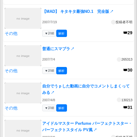
【MAD】 キタキタ最強NO.1 完全版
↗
no image
2007/7/19
投稿者不明
👑29
その他
▼
詳細
解析
普通にスマブラ
↗
no image
2007/7/4
265313
👑30
その他
▼
詳細
解析
自分でうｐした動画に自分でコメントしまくって
みる
↗
no image
2007/4/8
130213
👑31
その他
▼
詳細
解析
アイドルマスター Perfume パーフェクトスター・
パーフェクトスタイル PV風
↗
no image