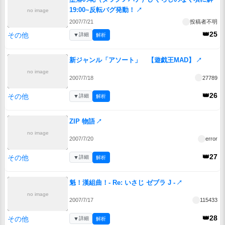
19:00~反転バグ発動！
↗
no image
2007/7/21
投稿者不明
👑25
その他
▼
詳細
解析
新ジャンル「アソート」 【遊戯王MAD】
↗
no image
2007/7/18
27789
👑26
その他
▼
詳細
解析
ZIP 物語
↗
no image
2007/7/20
error
👑27
その他
▼
詳細
解析
魁！漢組曲！- Re: いさじ ゼブラ J -
↗
no image
2007/7/17
115433
👑28
その他
▼
詳細
解析