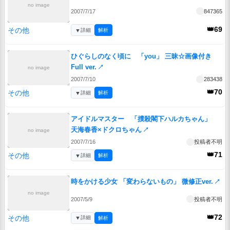
no image
2007/7/17
847365
👑69
その他
▼
詳細
解析
ひぐらしのなく頃に 「you」 三昧☆画像付き
Full ver.
↗
no image
2007/7/10
283438
👑70
その他
▼
詳細
解析
アイドルマスター 「撲殺閣下ハルカちゃん」
天海春香×ドクロちゃん
↗
no image
2007/7/16
投稿者不明
👑71
その他
▼
詳細
解析
時をかける少女 「変わらないもの」 微修正ver.
↗
no image
2007/5/9
投稿者不明
👑72
その他
▼
詳細
解析