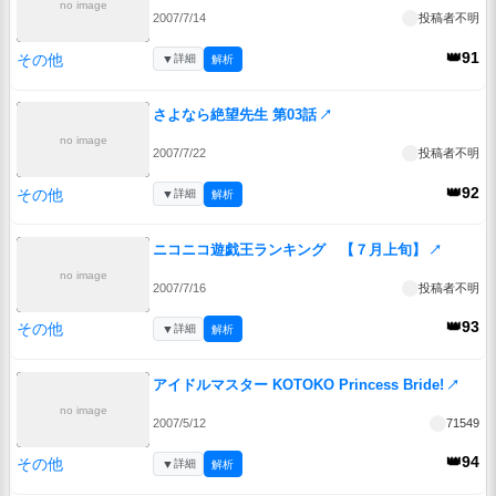
no image
2007/7/14
投稿者不明
👑91
その他
▼
詳細
解析
さよなら絶望先生 第03話
↗
no image
2007/7/22
投稿者不明
👑92
その他
▼
詳細
解析
ニコニコ遊戯王ランキング 【７月上旬】
↗
no image
2007/7/16
投稿者不明
👑93
その他
▼
詳細
解析
アイドルマスター KOTOKO Princess Bride!
↗
no image
2007/5/12
71549
👑94
その他
▼
詳細
解析