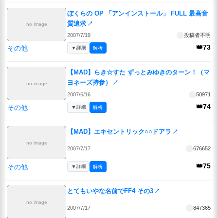
ぼくらの OP 「アンインストール」 FULL 最高音
質追求
↗
no image
2007/7/19
投稿者不明
👑73
その他
▼
詳細
解析
【MAD】らき☆すた ずっとみゆきのターン！（マ
ヨネーズ持参）
↗
no image
2007/6/16
50971
👑74
その他
▼
詳細
解析
【MAD】エキセントリック○○ドアラ
↗
no image
2007/7/17
676652
👑75
その他
▼
詳細
解析
とてもいやな名前でFF4 その3
↗
no image
2007/7/17
847365