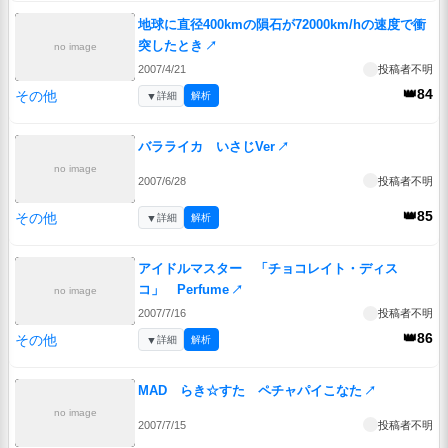
地球に直径400kmの隕石が72000km/hの速度で衝
突したとき
↗
no image
2007/4/21
投稿者不明
👑84
その他
▼
詳細
解析
バラライカ いさじVer
↗
no image
2007/6/28
投稿者不明
👑85
その他
▼
詳細
解析
アイドルマスター 「チョコレイト・ディス
コ」 Perfume
↗
no image
2007/7/16
投稿者不明
👑86
その他
▼
詳細
解析
MAD らき☆すた ペチャパイこなた
↗
no image
2007/7/15
投稿者不明