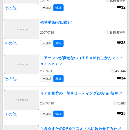
2007/7/8
投稿者不明
👑32
その他
▼
詳細
解析
包茎手術(安田顕)
↗
no image
2007/7/16
投稿者不明
👑33
その他
▼
詳細
解析
エアーマンが倒せない（ＴＥＡＭねこかんｖｅｒ
ｓｉｏｎ）
↗
no image
2007/7/1
455144
👑34
その他
▼
詳細
解析
リアル富竹の 萌車ミーティング2007 in 岐阜
↗
no image
2007/7/18
75287
👑35
その他
▼
詳細
解析
らき☆すたのOPをマスオさんに歌わせてみた
↗