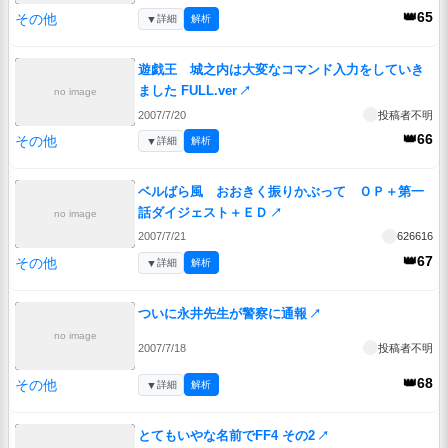
👑65
その他
▼
詳細
解析
遊戯王 城之内は大変なコマンド入力をしていき
ました FULL.ver
↗
no image
2007/7/20
投稿者不明
👑66
その他
▼
詳細
解析
ベルばら風 おおきく振りかぶって ＯＰ＋第一
話ダイジェスト＋ＥＤ
↗
no image
2007/7/21
626616
👑67
その他
▼
詳細
解析
ついに永井先生が警察に通報
↗
no image
2007/7/18
投稿者不明
👑68
その他
▼
詳細
解析
とてもいやな名前でFF4 その2
↗