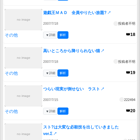
遊戯王ＭＡＤ 全員やりたい放題?
↗
no image
2007/7/18
投稿者不明
👑18
その他
▼
詳細
解析
高いところから降りられない猫
↗
no image
2007/7/18
投稿者不明
👑19
その他
▼
詳細
解析
つらい現実が倒せない ラスト
↗
no image
2007/7/15
222494
👑20
その他
▼
詳細
解析
スト?は大変な必殺技を出していきました
ver.Σ
↗
no image