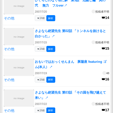
ひぐらしのなく頃に解 第3話 厄醒し編 其の
弐 無力 フルver
↗
no image
2007/7/20
投稿者不明
👑14
その他
▼
詳細
解析
さよなら絶望先生 第02話 「トンネルを抜けると
白かった」
↗
no image
2007/7/15
投稿者不明
👑15
その他
▼
詳細
解析
おもいではおっくせんまん 豚陽座 featuring ゴ
ム(本人）
↗
no image
2007/7/19
48
👑16
その他
▼
詳細
解析
さよなら絶望先生 第03話 「その国を飛び越えて
来い」
↗
no image
2007/7/22
投稿者不明
👑17
その他
▼
詳細
解析