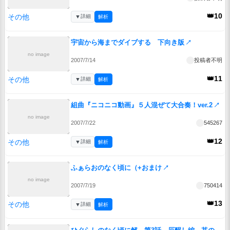
👑10
その他
▼
詳細
解析
宇宙から海までダイブする 下向き版
↗
no image
2007/7/14
投稿者不明
👑11
その他
▼
詳細
解析
組曲『ニコニコ動画』５人混ぜて大合奏！ver.2
↗
no image
2007/7/22
545267
👑12
その他
▼
詳細
解析
ふぁらおのなく頃に（+おまけ
↗
no image
2007/7/19
750414
👑13
その他
▼
詳細
解析