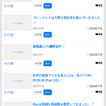
👑43
その他
▼
詳細
解析
ゴレンジャイは大変な世紀末を盗んでいきました
↗
no image
2007/7/19
投稿者不明
👑44
その他
▼
詳細
解析
海馬瀬人VS磯野波平
↗
no image
2007/7/9
投稿者不明
👑45
その他
▼
詳細
解析
自作の改造マリオを友人に(ry 全クリTAS
20:20.46 (Part 1/2)
↗
no image
2007/7/15
投稿者不明
👑46
その他
▼
詳細
解析
Macは面倒な再起動を要求してきました。
↗