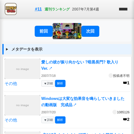
#11
週刊ランキング
2007年7月第4週
前回
次回
メタデータを表示
愛しの彼が振り向かない ?暗黒長門? 歌入り
Ver.
↗
no image
2007/7/18
投稿者不明
👑1
その他
▼
詳細
解析
Windowsは大変な効果音を鳴らしていきました
の動画版 完成品
↗
no image
2007/7/20
1085126
👑2
その他
▼
詳細
解析