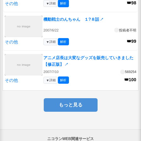
👑98
その他
▼
詳細
解析
機動戦士のんちゃん １?８話
↗
no image
2007/6/22
投稿者不明
👑99
その他
▼
詳細
解析
アニメ店長は大変なグッズを販売していきました
【修正版】
↗
no image
2007/7/10
569254
👑100
その他
▼
詳細
解析
もっと見る
ニコランWEB関連サービス