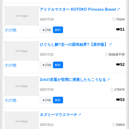
アイドルマスター KOTOKO Princess Brave!
↗
no image
2007/7/18
79164
👑51
その他
▼
詳細
解析
ひぐらし解?圭一の固有結界?【原作版】
↗
no image
2007/7/22
投稿者不明
👑52
その他
▼
詳細
解析
2chの言葉が世間に浸透したらこうなる
↗
no image
2007/7/20
179476
👑53
その他
▼
詳細
解析
ネズミーマウスマーチ
↗
no image
2007/3/12
24654