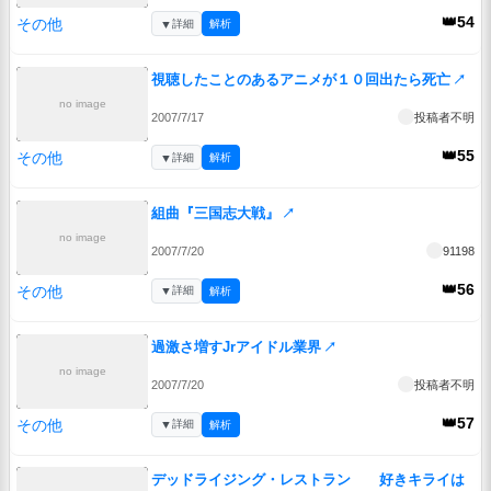
👑54
その他
▼
詳細
解析
視聴したことのあるアニメが１０回出たら死亡
↗
no image
2007/7/17
投稿者不明
👑55
その他
▼
詳細
解析
組曲『三国志大戦』
↗
no image
2007/7/20
91198
👑56
その他
▼
詳細
解析
過激さ増すJrアイドル業界
↗
no image
2007/7/20
投稿者不明
👑57
その他
▼
詳細
解析
デッドライジング・レストラン 好きキライは