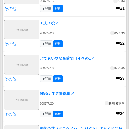
2007/7/15
8283
👑21
その他
▼
詳細
解析
１人７役
↗
no image
2007/7/20
855399
👑22
その他
▼
詳細
解析
とてもいやな名前でFF4 その1
↗
no image
2007/7/16
847365
👑23
その他
▼
詳細
解析
MGS3 ネタ無線集
↗
no image
2007/7/20
投稿者不明
👑24
その他
▼
詳細
解析
堕落の花（ダラクノハナ）ひぐらしのなく頃に解