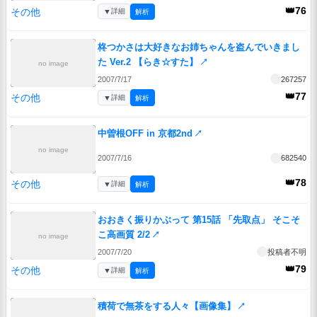
👑76
その他
▼
詳細
解析
柊つかさは大好きなお姉ちゃんを盗んでいきまし
た Ver.2 【らき☆すた】
↗
no image
2007/7/17
267257
👑77
その他
▼
詳細
解析
中曽根OFF in 京都2nd
↗
no image
2007/7/16
682540
👑78
その他
▼
詳細
解析
おおきく振りかぶって 第15話 「先取点」 そこそ
こ高画質 2/2
↗
no image
2007/7/20
投稿者不明
👑79
その他
▼
詳細
解析
積荷で無茶をする人々【画像集】
↗