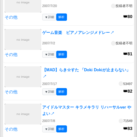
no image
2007/7/20
投稿者不明
👑80
その他
▼
詳細
解析
ゲーム音楽 ピアノアレンジメドレー
↗
no image
2007/7/2
投稿者不明
👑81
その他
▼
詳細
解析
【MAD】らき☆すた 「Doki Dokiが止まらない」
↗
no image
2007/7/17
53497
👑82
その他
▼
詳細
解析
アイドルマスター キラメキラリ リハーサルver や
よい
↗
no image
2007/7/8
71549
👑83
その他
▼
詳細
解析