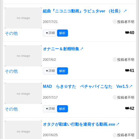
組曲『ニコニコ動画』ラピュタver （社長）
↗
no image
2007/7/21
投稿者不明
👑40
その他
▼
詳細
解析
オナニー＆射精特集
↗
no image
2007/6/2
投稿者不明
👑41
その他
▼
詳細
解析
MAD らき☆すた ペチャパイこなた Ver1.5
↗
no image
2007/7/17
投稿者不明
👑42
その他
▼
詳細
解析
オタクが勘違い行動を連発する動画.exe
↗
no image
2007/6/25
投稿者不明