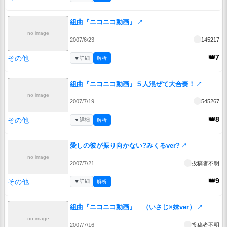
組曲『ニコニコ動画』
↗
no image
2007/6/23
145217
👑7
その他
▼
詳細
解析
組曲『ニコニコ動画』５人混ぜて大合奏！
↗
no image
2007/7/19
545267
👑8
その他
▼
詳細
解析
愛しの彼が振り向かない?みくるver?
↗
no image
2007/7/21
投稿者不明
👑9
その他
▼
詳細
解析
組曲『ニコニコ動画』 （いさじ×妹ver）
↗
no image
2007/7/16
投稿者不明