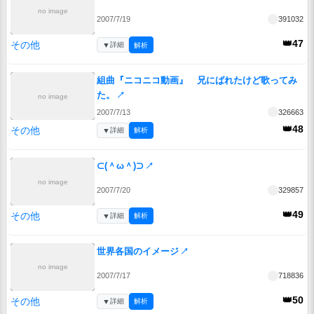
no image
2007/7/19
391032
👑47
その他
▼
詳細
解析
組曲『ニコニコ動画』 兄にばれたけど歌ってみ
た。
↗
no image
2007/7/13
326663
👑48
その他
▼
詳細
解析
⊂(＾ω＾)⊃
↗
no image
2007/7/20
329857
👑49
その他
▼
詳細
解析
世界各国のイメージ
↗
no image
2007/7/17
718836
👑50
その他
▼
詳細
解析