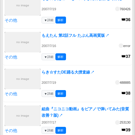
no image
2007/7/19
760426
👑36
その他
▼
詳細
解析
もえたん 第2話フル たぶん高画質版
↗
no image
2007/7/16
error
👑37
その他
▼
詳細
解析
らき☆すたDE踊る大捜査線
↗
no image
2007/7/19
488885
👑38
その他
▼
詳細
解析
組曲『ニコニコ動画』をピアノで弾いてみた(音質
改善？版)
↗
no image
2007/7/17
253130
👑39
その他
▼
詳細
解析