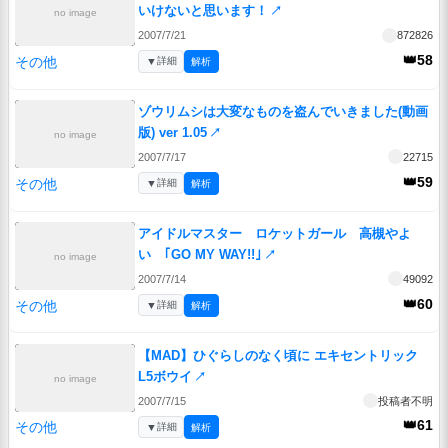
いけないと思います！
↗
no image
2007/7/21
872826
👑58
その他
▼
詳細
解析
ゾウリムシは大変なものを盗んでいきました(動画
版) ver 1.05
↗
no image
2007/7/17
22715
👑59
その他
▼
詳細
解析
アイドルマスター ロケットガール 高槻やよ
い ｢GO MY WAY!!｣
↗
no image
2007/7/14
49092
👑60
その他
▼
詳細
解析
【MAD】ひぐらしのなく頃に エキセントリック
L5ボウイ
↗
no image
2007/7/15
投稿者不明
👑61
その他
▼
詳細
解析