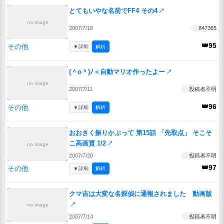
とてもいやな名前でFF4 その4
↗
no image
2007/7/18
847365
👑95
その他
▼
詳細
解析
(＾o＾)ﾉ＜自動マリオ作ったよー
↗
no image
2007/7/11
投稿者不明
👑96
その他
▼
詳細
解析
おおきく振りかぶって 第15話 「先取点」 そこそ
こ高画質 1/2
↗
no image
2007/7/20
投稿者不明
👑97
その他
▼
詳細
解析
クマ吉は大変な名探偵に通報されました 動画版
↗
no image
2007/7/14
投稿者不明