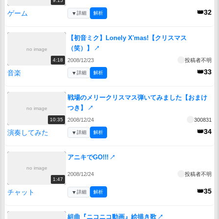
9:15
👑32
ゲーム
▼
詳細
解析
【初音ミク】Lonely X'mas!【クリスマス
（笑）】
↗
no image
2008/12/23
投稿者不明
4:18
👑33
音楽
▼
詳細
解析
戦場のメリークリスマス弾いてみました【おまけ
つき】
↗
no image
2008/12/24
300831
10:35
👑34
演奏してみた
▼
詳細
解析
アニキでGO!!!
↗
no image
2008/12/24
投稿者不明
1:47
👑35
チャット
▼
詳細
解析
組曲『ニコニコ動画』絵描き歌
↗