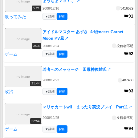
ょうちょｖｅｒ.）
↗
no image
2008/12/16
3416529
5:21
👑91
歌ってみた
▼
詳細
解析
アイドルマスター あずさ+4d@ncers Garnet
Moon PV風
↗
no image
2008/12/24
投稿者不明
2:14
👑92
ゲーム
▼
詳細
解析
若者へのメッセージ 田母神俊雄氏
↗
no image
2008/12/22
487480
21:44
👑93
政治
▼
詳細
解析
マリオカートwii まったり実況プレイ Part11
↗
no image
2008/12/25
投稿者不明
22:54
👑94
ゲーム
▼
詳細
解析