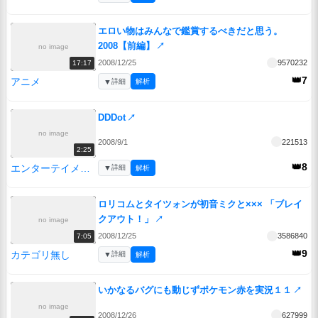
エロい物はみんなで鑑賞するべきだと思う。
2008【前編】
↗
no image
2008/12/25
9570232
17:17
👑7
アニメ
▼
詳細
解析
DDDot
↗
no image
2008/9/1
221513
2:25
👑8
エンターテイメント
▼
詳細
解析
ロリコムとタイツォンが初音ミクと××× 「ブレイ
クアウト！」
↗
no image
2008/12/25
3586840
7:05
👑9
カテゴリ無し
▼
詳細
解析
いかなるバグにも動じずポケモン赤を実況１１
↗
no image
2008/12/26
627999