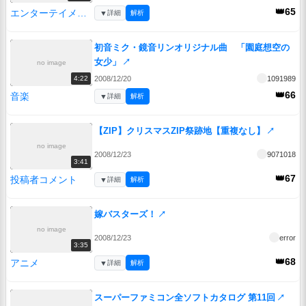
👑65
エンターテイメント
▼
詳細
解析
初音ミク・鏡音リンオリジナル曲 「園庭想空の
女少」
↗
no image
2008/12/20
1091989
4:22
👑66
音楽
▼
詳細
解析
【ZIP】クリスマスZIP祭跡地【重複なし】
↗
no image
2008/12/23
9071018
3:41
👑67
投稿者コメント
▼
詳細
解析
嫁バスターズ！
↗
no image
2008/12/23
error
3:35
👑68
アニメ
▼
詳細
解析
スーパーファミコン全ソフトカタログ 第11回
↗