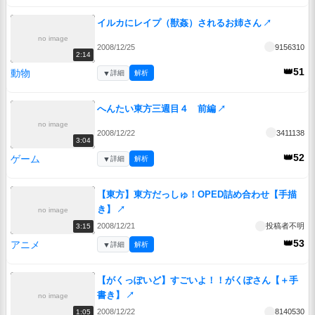
イルカにレイプ（獣姦）されるお姉さん
↗
no image
2008/12/25
9156310
2:14
👑51
動物
▼
詳細
解析
へんたい東方三週目４ 前編
↗
no image
2008/12/22
3411138
3:04
👑52
ゲーム
▼
詳細
解析
【東方】東方だっしゅ！OPED詰め合わせ【手描
き】
↗
no image
2008/12/21
投稿者不明
3:15
👑53
アニメ
▼
詳細
解析
【がくっぽいど】すごいよ！！がくぽさん【＋手
書き】
↗
no image
2008/12/22
8140530
1:05