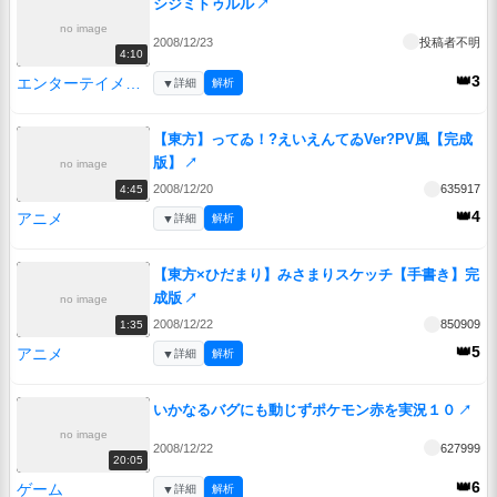
シジミトゥルル
↗
no image
2008/12/23
投稿者不明
4:10
👑3
エンターテイメント
▼
詳細
解析
【東方】ってゐ！?えいえんてゐVer?PV風【完成
版】
↗
no image
2008/12/20
635917
4:45
👑4
アニメ
▼
詳細
解析
【東方×ひだまり】みさまりスケッチ【手書き】完
成版
↗
no image
2008/12/22
850909
1:35
👑5
アニメ
▼
詳細
解析
いかなるバグにも動じずポケモン赤を実況１０
↗
no image
2008/12/22
627999
20:05
👑6
ゲーム
▼
詳細
解析