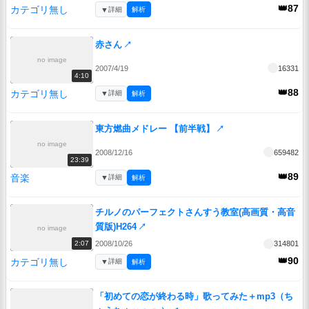
👑87
カテゴリ無し
▼
詳細
解析
赤さん
↗
no image
2007/4/19
16331
4:10
👑88
カテゴリ無し
▼
詳細
解析
東方燃曲メドレー 【前半戦】
↗
no image
2008/12/16
659482
23:39
👑89
音楽
▼
詳細
解析
チルノのパーフェクトさんすう教室(高画質・高音
質版)H264
↗
no image
2008/10/26
314801
2:07
👑90
カテゴリ無し
▼
詳細
解析
「初めての恋が終わる時」歌ってみた＋mp3（ち