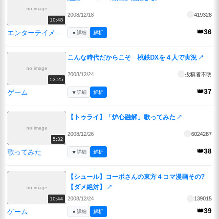
no image
2008/12/18
419328
10:48
👑36
エンターテイメント
▼
詳細
解析
こんな時代だからこそ 桃鉄DXを４人で実況
↗
no image
2008/12/24
投稿者不明
53:25
👑37
ゲーム
▼
詳細
解析
【トゥライ】「炉心融解」歌ってみた
↗
no image
2008/12/26
6024287
5:32
👑38
歌ってみた
▼
詳細
解析
【シュール】コーポさんの東方４コマ漫画その?
【ダメ絶対】
↗
no image
2008/12/24
139015
10:44
👑39
ゲーム
▼
詳細
解析