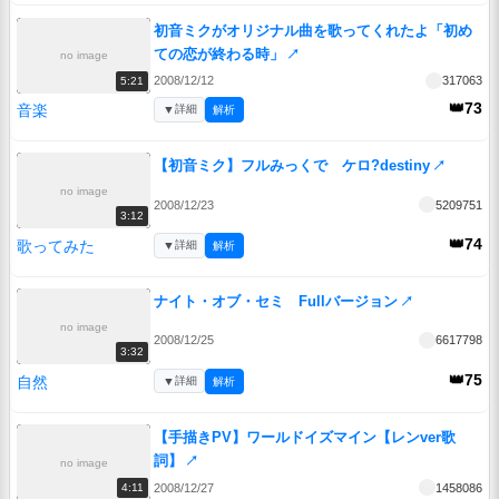
初音ミクがオリジナル曲を歌ってくれたよ「初め
ての恋が終わる時」
↗
no image
2008/12/12
317063
5:21
👑73
音楽
▼
詳細
解析
【初音ミク】フルみっくで ケロ?destiny
↗
no image
2008/12/23
5209751
3:12
👑74
歌ってみた
▼
詳細
解析
ナイト・オブ・セミ Fullバージョン
↗
no image
2008/12/25
6617798
3:32
👑75
自然
▼
詳細
解析
【手描きPV】ワールドイズマイン【レンver歌
詞】
↗
no image
2008/12/27
1458086
4:11