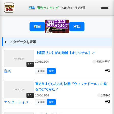
#86
週刊ランキング
2008年12月第5週
前回
次回
メタデータを表示
【鏡音リン】炉心融解【オリジナル】
↗
no image
2008/12/20
投稿者不明
5:32
👑1
音楽
▼
詳細
解析
東方M-1ぐらんぷり決勝『ウィッチドール』に絵
をつけてみた
↗
no image
2008/12/24
145268
5:01
👑2
エンターテイメント
▼
詳細
解析