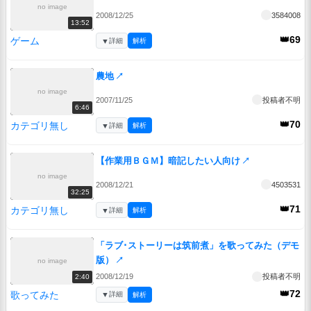
no image
2008/12/25
3584008
13:52
👑69
ゲーム
▼
詳細
解析
農地
↗
no image
2007/11/25
投稿者不明
6:46
👑70
カテゴリ無し
▼
詳細
解析
【作業用ＢＧＭ】暗記したい人向け
↗
no image
2008/12/21
4503531
32:25
👑71
カテゴリ無し
▼
詳細
解析
「ラブ･ストーリーは筑前煮」を歌ってみた（デモ
版）
↗
no image
2008/12/19
投稿者不明
2:40
👑72
歌ってみた
▼
詳細
解析