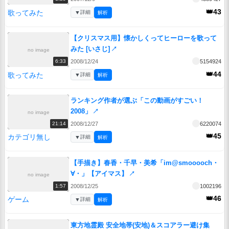
👑43
歌ってみた
▼
詳細
解析
【クリスマス用】懐かしくってヒーローを歌って
みた [いさじ]
↗
no image
2008/12/24
5154924
6:33
👑44
歌ってみた
▼
詳細
解析
ランキング作者が選ぶ「この動画がすごい！
2008」
↗
no image
2008/12/27
6220074
21:14
👑45
カテゴリ無し
▼
詳細
解析
【手描き】春香・千早・美希「im@smooooch・
∀・」【アイマス】
↗
no image
2008/12/25
1002196
1:57
👑46
ゲーム
▼
詳細
解析
東方地霊殿 安全地帯(安地)＆スコアラー避け集