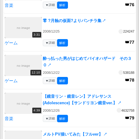
👑76
音楽
▼
詳細
解析
零 ?月蝕の仮面?よりパンチラ集
↗
no image
2008/12/25
224247
3:31
👑77
ゲーム
▼
詳細
解析
酔っ払った男がはじめてバイオハザード その３
０
↗
no image
2008/12/22
538188
12:10
👑78
ゲーム
▼
詳細
解析
【鏡音リン・鏡音レン】アドレサンス
(Adolescence)【サンドリヨン鏡音ver.】
↗
no image
2008/12/26
4632758
4:39
👑79
音楽
▼
詳細
解析
メルトPV描いてみた【フルver】
↗