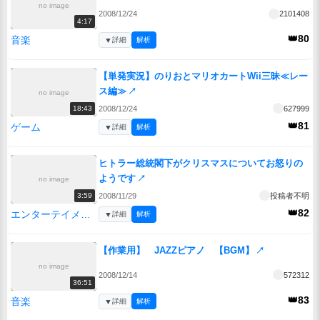
no image
2008/12/24
2101408
4:17
👑80
音楽
▼
詳細
解析
【単発実況】のりおとマリオカートWii三昧≪レー
ス編≫
↗
no image
2008/12/24
627999
18:43
👑81
ゲーム
▼
詳細
解析
ヒトラー総統閣下がクリスマスについてお怒りの
ようです
↗
no image
2008/11/29
投稿者不明
3:59
👑82
エンターテイメント
▼
詳細
解析
【作業用】 JAZZピアノ 【BGM】
↗
no image
2008/12/14
572312
36:51
👑83
音楽
▼
詳細
解析