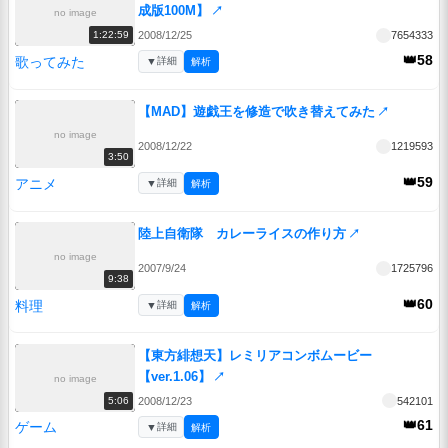
成版100M】
↗
no image
2008/12/25
7654333
1:22:59
👑58
歌ってみた
▼
詳細
解析
【MAD】遊戯王を修造で吹き替えてみた
↗
no image
2008/12/22
1219593
3:50
👑59
アニメ
▼
詳細
解析
陸上自衛隊 カレーライスの作り方
↗
no image
2007/9/24
1725796
9:38
👑60
料理
▼
詳細
解析
【東方緋想天】レミリアコンボムービー
【ver.1.06】
↗
no image
2008/12/23
542101
5:06
👑61
ゲーム
▼
詳細
解析