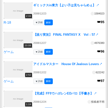
ギミックスin東方【よい子は見ちゃらめぇ】
↗
no image
2008/12/23
1584023
2:33
👑95
R-18
▼
詳細
解析
【訛り実況】 FINAL FANTASY X Vol：57
↗
no image
2008/12/27
4976380
20:08
👑96
ゲーム
▼
詳細
解析
アイドルマスター House Of Jealous Lovers
↗
no image
2008/12/22
622242
2:52
👑97
ゲーム
▼
詳細
解析
【完成】FF9でハガレンEDパロ【手書き】
↗
no image
2008/12/24
投稿者不明
1:19