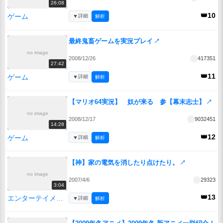
26:08
👑10
ゲーム
▼
詳細
解析
最終鬼畜ゲームを実況プレイ
↗
no image
2008/12/26
417351
27:42
👑11
ゲーム
▼
詳細
解析
【マリオ64実況】 奴が来る 参【幕末志士】
↗
no image
2008/12/17
9032451
14:28
👑12
ゲーム
▼
詳細
解析
【神】家の電気を消したり点けたり。
↗
no image
2007/4/6
29323
3:04
👑13
エンターテイメント
▼
詳細
解析