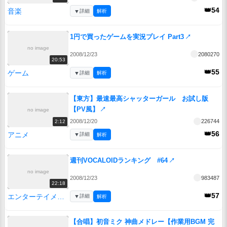
👑54
音楽
▼
詳細
解析
1円で買ったゲームを実況プレイ Part3
↗
no image
2008/12/23
2080270
20:53
👑55
ゲーム
▼
詳細
解析
【東方】最速最高シャッターガール お試し版
【PV風】
↗
no image
2008/12/20
226744
2:12
👑56
アニメ
▼
詳細
解析
週刊VOCALOIDランキング #64
↗
no image
2008/12/23
983487
22:18
👑57
エンターテイメント
▼
詳細
解析
【合唱】初音ミク 神曲メドレー【作業用BGM 完