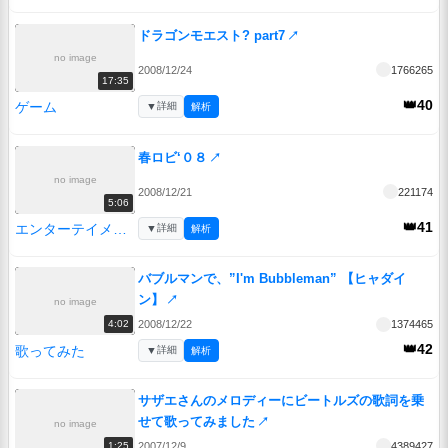
ドラゴンモエスト? part7
↗
no image
2008/12/24
1766265
17:35
👑40
ゲーム
▼
詳細
解析
春ロビ‘０８
↗
no image
2008/12/21
221174
5:06
👑41
エンターテイメント
▼
詳細
解析
バブルマンで、”I'm Bubbleman” 【ヒャダイ
ン】
↗
no image
2008/12/22
1374465
4:02
👑42
歌ってみた
▼
詳細
解析
サザエさんのメロディーにビートルズの歌詞を乗
せて歌ってみました
↗
no image
2007/12/9
4389427
1:25