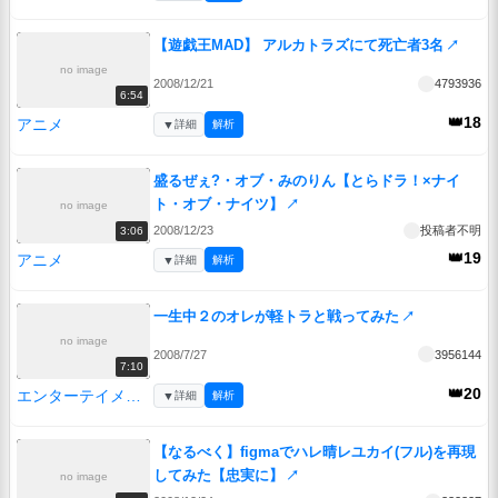
【遊戯王MAD】 アルカトラズにて死亡者3名
↗
no image
2008/12/21
4793936
6:54
👑18
アニメ
▼
詳細
解析
盛るぜぇ?・オブ・みのりん【とらドラ！×ナイ
ト・オブ・ナイツ】
↗
no image
2008/12/23
投稿者不明
3:06
👑19
アニメ
▼
詳細
解析
一生中２のオレが軽トラと戦ってみた
↗
no image
2008/7/27
3956144
7:10
👑20
エンターテイメント
▼
詳細
解析
【なるべく】figmaでハレ晴レユカイ(フル)を再現
してみた【忠実に】
↗
no image