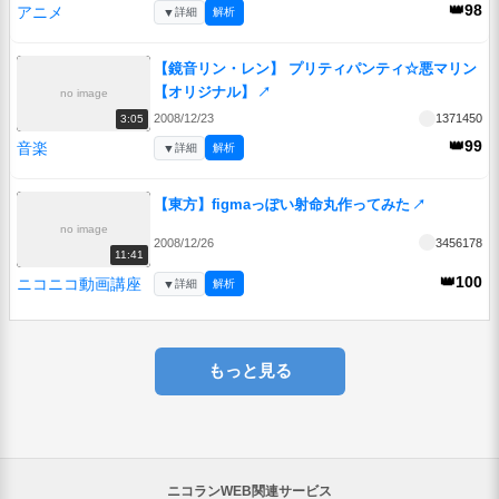
👑98
アニメ
▼
詳細
解析
【鏡音リン・レン】 プリティパンティ☆悪マリン
【オリジナル】
↗
no image
2008/12/23
1371450
3:05
👑99
音楽
▼
詳細
解析
【東方】figmaっぽい射命丸作ってみた
↗
no image
2008/12/26
3456178
11:41
👑100
ニコニコ動画講座
▼
詳細
解析
もっと見る
ニコランWEB関連サービス