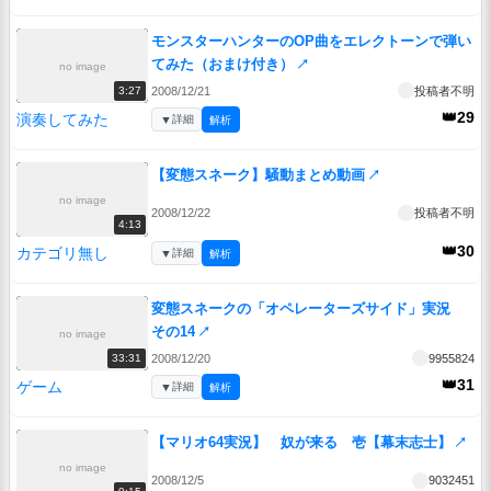
モンスターハンターのOP曲をエレクトーンで弾い
てみた（おまけ付き）
↗
no image
2008/12/21
投稿者不明
3:27
👑29
演奏してみた
▼
詳細
解析
【変態スネーク】騒動まとめ動画
↗
no image
2008/12/22
投稿者不明
4:13
👑30
カテゴリ無し
▼
詳細
解析
変態スネークの「オペレーターズサイド」実況
その14
↗
no image
2008/12/20
9955824
33:31
👑31
ゲーム
▼
詳細
解析
【マリオ64実況】 奴が来る 壱【幕末志士】
↗
no image
2008/12/5
9032451