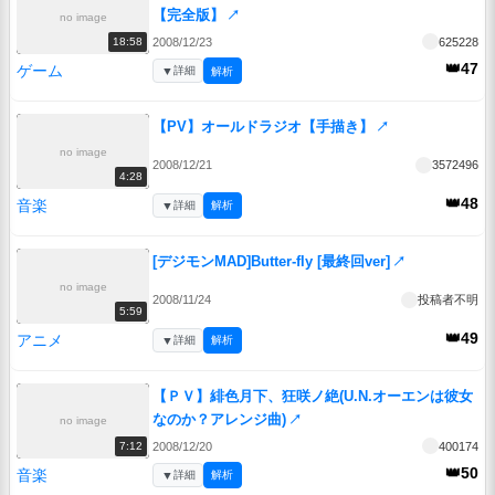
【完全版】
↗
no image
2008/12/23
625228
18:58
👑47
ゲーム
▼
詳細
解析
【PV】オールドラジオ【手描き】
↗
no image
2008/12/21
3572496
4:28
👑48
音楽
▼
詳細
解析
[デジモンMAD]Butter-fly [最終回ver]
↗
no image
2008/11/24
投稿者不明
5:59
👑49
アニメ
▼
詳細
解析
【ＰＶ】緋色月下、狂咲ノ絶(U.N.オーエンは彼女
なのか？アレンジ曲)
↗
no image
2008/12/20
400174
7:12
👑50
音楽
▼
詳細
解析