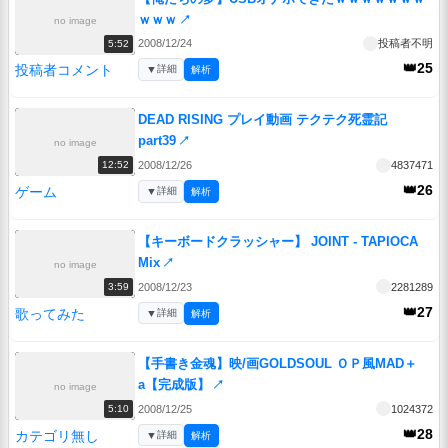
ｗｗｗ
↗
no image
2008/12/24
投稿者不明
5:52
👑25
投稿者コメント
▼
詳細
解析
DEAD RISING プレイ動画 テクテク死霊記
part39
↗
no image
2008/12/26
4837471
12:52
👑26
ゲーム
▼
詳細
解析
【キーボードクラッシャー】 JOINT - TAPIOCA
Mix
↗
no image
2008/12/23
2281289
3:59
👑27
歌ってみた
▼
詳細
解析
【手書き金魂】映/画GOLDSOUL ＯＰ風MAD＋
a【完成版】
↗
no image
2008/12/25
1024372
5:10
👑28
カテゴリ無し
▼
詳細
解析