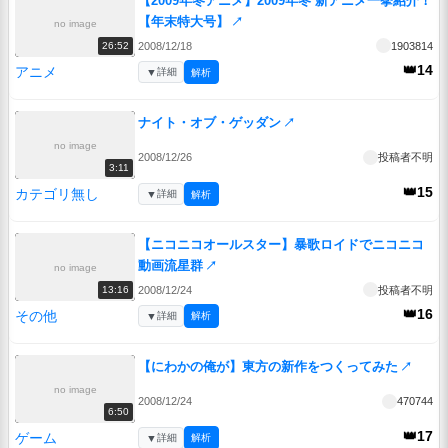
【2009年冬アニメ】2009年冬 新アニメ一挙紹介！
【年末特大号】
↗
no image
2008/12/18
1903814
26:52
👑14
アニメ
▼
詳細
解析
ナイト・オブ・ゲッダン
↗
no image
2008/12/26
投稿者不明
3:11
👑15
カテゴリ無し
▼
詳細
解析
【ニコニコオールスター】暴歌ロイドでニコニコ
動画流星群
↗
no image
2008/12/24
投稿者不明
13:16
👑16
その他
▼
詳細
解析
【にわかの俺が】東方の新作をつくってみた
↗
no image
2008/12/24
470744
6:50
👑17
ゲーム
▼
詳細
解析