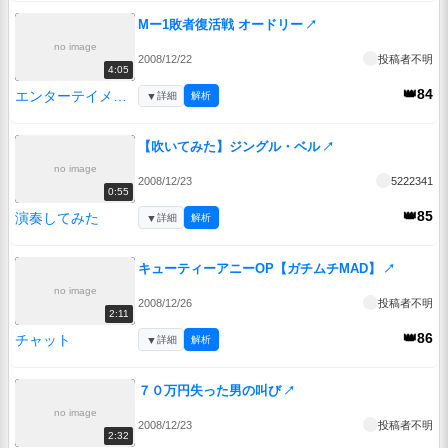
Mー1敗者復活戦 オードリー
↗
no image
2008/12/22
投稿者不明
4:05
👑84
エンターテイメント
▼
詳細
解析
【吹いてみた】ジングル・ベル
↗
no image
2008/12/23
5222341
0:55
👑85
演奏してみた
▼
詳細
解析
キューティーアニーOP【ガチムチMAD】
↗
no image
2008/12/26
投稿者不明
2:11
👑86
チャット
▼
詳細
解析
７０万円失った男の叫び
↗
no image
2008/12/23
投稿者不明
2:32