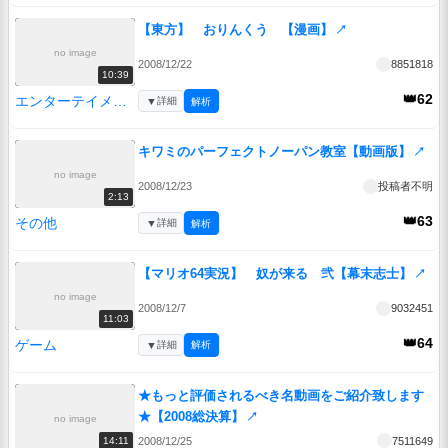
【東方】 おりんくう 【漫画】
↗
no image
2008/12/22
8851818
10:39
👑62
エンターテイメント
▼
詳細
解析
キワミのパーフェクトノーパン教室【動画版】
↗
no image
2008/12/23
投稿者不明
2:13
👑63
その他
▼
詳細
解析
【マリオ64実況】 奴が来る 弐【幕末志士】
↗
no image
2008/12/7
9032451
11:03
👑64
ゲーム
▼
詳細
解析
★もっと評価されるべき名動画をご紹介致します
★【2008総決算】
↗
no image
2008/12/25
7511649
14:11