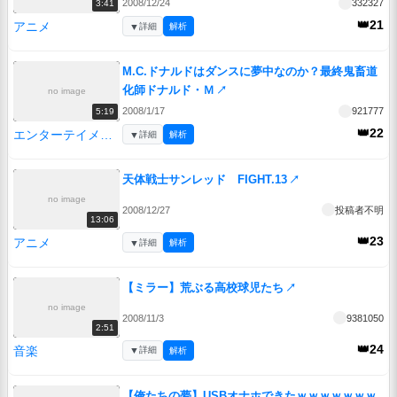
2008/12/24
332327
3:41
👑21
アニメ
▼
詳細
解析
M.C.ドナルドはダンスに夢中なのか？最終鬼畜道
化師ドナルド・Ｍ
↗
no image
2008/1/17
921777
5:19
👑22
エンターテイメント
▼
詳細
解析
天体戦士サンレッド FIGHT.13
↗
no image
2008/12/27
投稿者不明
13:06
👑23
アニメ
▼
詳細
解析
【ミラー】荒ぶる高校球児たち
↗
no image
2008/11/3
9381050
2:51
👑24
音楽
▼
詳細
解析
【俺たちの夢】USBオナホできたｗｗｗｗｗｗｗ