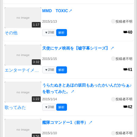
MMD TOXIC
↗
no image
2015/1/13
投稿者不明
1:17
👑40
その他
▼
詳細
解析
天使にサメ映画を【嘘字幕シリーズ】
↗
no image
2015/1/15
投稿者不明
3:32
👑41
エンターテイメント
▼
詳細
解析
うらたぬきとあほの坂田もあったかいんだからぁ♪
を歌ってみた。
↗
no image
2015/1/14
投稿者不明
1:22
👑42
歌ってみた
▼
詳細
解析
艦隊コマンドー1（前半）
↗
no image
2015/1/10
投稿者不明
9:56