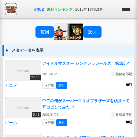
#402
週刊ランキング
2015年1月第3週
前回
次回
メタデータを表示
アイドルマスター シンデレラガールズ 第1話
↗
no image
2015/1/12
投稿者不明
24:05
👑1
アニメ
▼
詳細
解析
中二の俺がスーパーマリオブラザーズを頑張って
耳コピしてみた
↗
no image
2007/11/27
投稿者不明
5:41
👑2
ゲーム
▼
詳細
解析