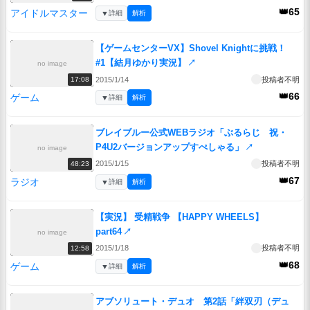
👑65
アイドルマスター
▼
詳細
解析
【ゲームセンターVX】Shovel Knightに挑戦！
#1【結月ゆかり実況】
↗
no image
2015/1/14
投稿者不明
17:08
👑66
ゲーム
▼
詳細
解析
ブレイブルー公式WEBラジオ「ぶるらじ 祝・
P4U2バージョンアップすぺしゃる」
↗
no image
2015/1/15
投稿者不明
48:23
👑67
ラジオ
▼
詳細
解析
【実況】 受精戦争 【HAPPY WHEELS】
part64
↗
no image
2015/1/18
投稿者不明
12:58
👑68
ゲーム
▼
詳細
解析
アブソリュート・デュオ 第2話「絆双刃（デュ