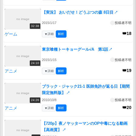
【実況】 おいだせ！どうぶつの森 8日目
↗
no image
2015/1/17
投稿者不明
32:38
👑18
ゲーム
▼
詳細
解析
東京喰種トーキョーグール√A 第1話
↗
no image
2015/1/15
投稿者不明
24:10
👑19
アニメ
▼
詳細
解析
ブラック・ジャック21-1 医師免許が返る日【期間
限定無料版】
↗
no image
2010/10/8
投稿者不明
24:26
👑20
アニメ
▼
詳細
解析
【720p】夜ノヤッターマンのOP中毒になる動画
【高画質】
↗
no image