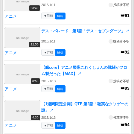
no image
2015/1/11
投稿者不明
23:40
👑91
アニメ
▼
詳細
解析
デス・パレード 第1話「デス・セブンダーツ」
↗
no image
2015/1/11
投稿者不明
22:50
👑92
アニメ
▼
詳細
解析
【艦core】アニメ艦隊これくしょんの戦闘がフロ
ム製だった【MAD】
↗
no image
2015/1/13
投稿者不明
8:53
👑93
アニメ
▼
詳細
解析
【1週間限定公開】QTF 第2話「確実なクソゲーの
謎」
↗
no image
2015/1/13
投稿者不明
4:30
👑94
アニメ
▼
詳細
解析