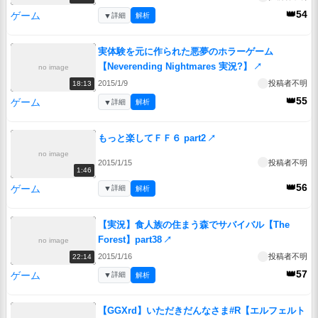
👑54
ゲーム
▼
詳細
解析
実体験を元に作られた悪夢のホラーゲーム
【Neverending Nightmares 実況?】
↗
no image
2015/1/9
投稿者不明
18:13
👑55
ゲーム
▼
詳細
解析
もっと楽してＦＦ６ part2
↗
no image
2015/1/15
投稿者不明
1:46
👑56
ゲーム
▼
詳細
解析
【実況】食人族の住まう森でサバイバル【The
Forest】part38
↗
no image
2015/1/16
投稿者不明
22:14
👑57
ゲーム
▼
詳細
解析
【GGXrd】いただきだんなさま#R【エルフェルト