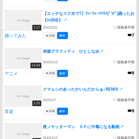
【エッチなスク水で?】ｳｯｰｳｯｰｳﾏｳﾏ(ﾟ∀ﾟ)踊ったお
【in渋谷】
↗
no image
2015/1/11
投稿者不明
1:17
👑7
踊ってみた
▼
詳細
解析
幸腹グラフィティ ひとしなめ
↗
no image
2015/1/13
投稿者不明
24:09
👑8
アニメ
▼
詳細
解析
クマムシのあったかいんだからぁ♪REMIX
↗
no image
2015/1/7
投稿者不明
1:25
👑9
音楽
▼
詳細
解析
夜ノヤッターマン ＯＰに中毒になる動画
↗
no image
2015/1/12
投稿者不明