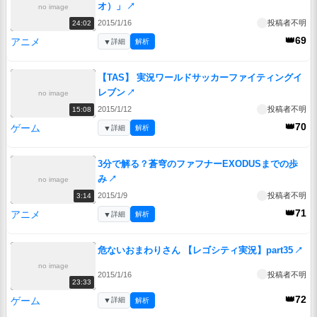
オ）」
↗
no image
2015/1/16
投稿者不明
24:02
👑69
アニメ
▼
詳細
解析
【TAS】 実況ワールドサッカーファイティングイ
レブン
↗
no image
2015/1/12
投稿者不明
15:08
👑70
ゲーム
▼
詳細
解析
3分で解る？蒼穹のファフナーEXODUSまでの歩
み
↗
no image
2015/1/9
投稿者不明
3:14
👑71
アニメ
▼
詳細
解析
危ないおまわりさん 【レゴシティ実況】part35
↗
no image
2015/1/16
投稿者不明
23:33
👑72
ゲーム
▼
詳細
解析