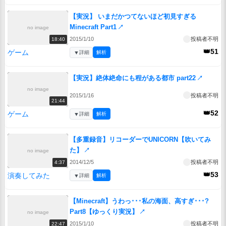
【実況】 いまだかつてないほど初見すぎる
Minecraft Part1
↗
no image
2015/1/10
投稿者不明
18:40
👑51
ゲーム
▼
詳細
解析
【実況】絶体絶命にも程がある都市 part22
↗
no image
2015/1/16
投稿者不明
21:44
👑52
ゲーム
▼
詳細
解析
【多重録音】リコーダーでUNICORN【吹いてみ
た】
↗
no image
2014/12/5
投稿者不明
4:37
👑53
演奏してみた
▼
詳細
解析
【Minecraft】うわっ･･･私の海面、高すぎ･･･?
Part8【ゆっくり実況】
↗
no image
2015/1/10
投稿者不明
22:47