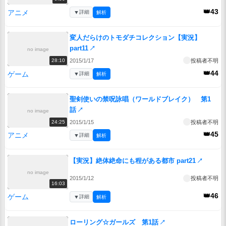
👑43
アニメ
▼
詳細
解析
変人だらけのトモダチコレクション【実況】
part11
↗
no image
2015/1/17
投稿者不明
28:10
👑44
ゲーム
▼
詳細
解析
聖剣使いの禁呪詠唱（ワールドブレイク） 第1
話
↗
no image
2015/1/15
投稿者不明
24:25
👑45
アニメ
▼
詳細
解析
【実況】絶体絶命にも程がある都市 part21
↗
no image
2015/1/12
投稿者不明
16:03
👑46
ゲーム
▼
詳細
解析
ローリング☆ガールズ 第1話
↗