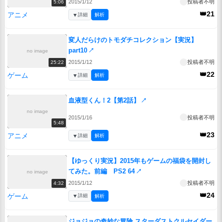
2015/1/12
投稿者不明
5:06
👑21
アニメ
▼
詳細
解析
変人だらけのトモダチコレクション【実況】
part10
↗
no image
2015/1/12
投稿者不明
25:22
👑22
ゲーム
▼
詳細
解析
血液型くん！2【第2話】
↗
no image
2015/1/16
投稿者不明
5:48
👑23
アニメ
▼
詳細
解析
【ゆっくり実況】2015年もゲームの福袋を開封し
てみた。前編 PS2 64
↗
no image
2015/1/12
投稿者不明
4:32
👑24
ゲーム
▼
詳細
解析
ジョジョの奇妙な冒険 スターダストクルセイダー