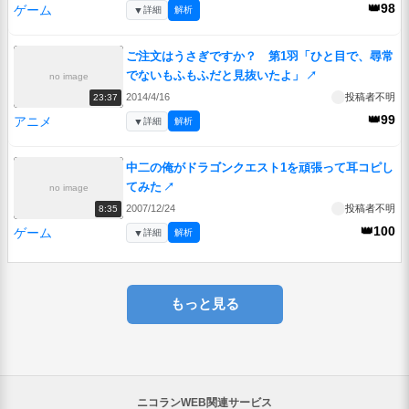
👑98
ゲーム
▼
詳細
解析
ご注文はうさぎですか？ 第1羽「ひと目で、尋常
でないもふもふだと見抜いたよ」
↗
no image
2014/4/16
投稿者不明
23:37
👑99
アニメ
▼
詳細
解析
中二の俺がドラゴンクエスト1を頑張って耳コピし
てみた
↗
no image
2007/12/24
投稿者不明
8:35
👑100
ゲーム
▼
詳細
解析
もっと見る
ニコランWEB関連サービス