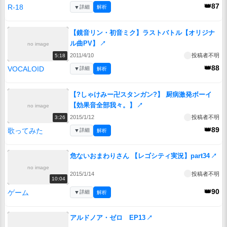
👑87
R-18
▼
詳細
解析
【鏡音リン・初音ミク】ラストバトル【オリジナ
ル曲PV】
↗
no image
2011/4/10
投稿者不明
5:18
👑88
VOCALOID
▼
詳細
解析
【?しゃけみー卍スタンガン?】 厨病激発ボーイ
【効果音全部我々。】
↗
no image
2015/1/12
投稿者不明
3:26
👑89
歌ってみた
▼
詳細
解析
危ないおまわりさん 【レゴシティ実況】part34
↗
no image
2015/1/14
投稿者不明
10:04
👑90
ゲーム
▼
詳細
解析
アルドノア・ゼロ EP13
↗