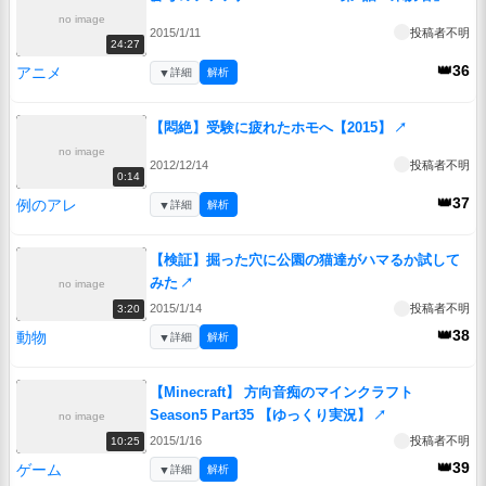
no image
2015/1/11
投稿者不明
24:27
👑36
アニメ
▼
詳細
解析
【悶絶】受験に疲れたホモへ【2015】
↗
no image
2012/12/14
投稿者不明
0:14
👑37
例のアレ
▼
詳細
解析
【検証】掘った穴に公園の猫達がハマるか試して
みた
↗
no image
2015/1/14
投稿者不明
3:20
👑38
動物
▼
詳細
解析
【Minecraft】 方向音痴のマインクラフト
Season5 Part35 【ゆっくり実況】
↗
no image
2015/1/16
投稿者不明
10:25
👑39
ゲーム
▼
詳細
解析