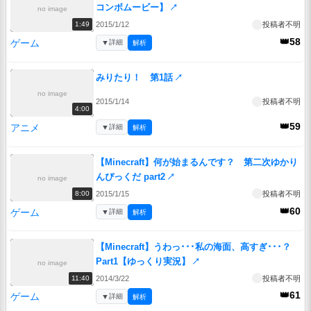
コンボムービー】
↗
no image
2015/1/12
投稿者不明
1:49
👑58
ゲーム
▼
詳細
解析
みりたり！ 第1話
↗
no image
2015/1/14
投稿者不明
4:00
👑59
アニメ
▼
詳細
解析
【Minecraft】何が始まるんです？ 第二次ゆかり
んぴっくだ part2
↗
no image
2015/1/15
投稿者不明
8:00
👑60
ゲーム
▼
詳細
解析
【Minecraft】うわっ･･･私の海面、高すぎ･･･？
Part1【ゆっくり実況】
↗
no image
2014/3/22
投稿者不明
11:40
👑61
ゲーム
▼
詳細
解析