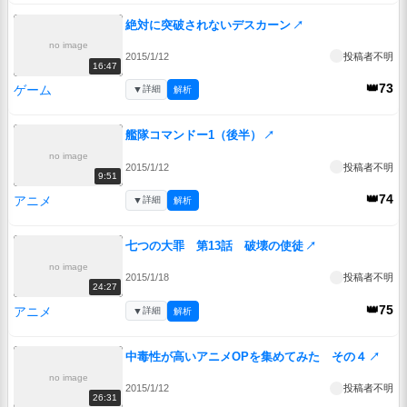
絶対に突破されないデスカーン
↗
no image
2015/1/12
投稿者不明
16:47
👑73
ゲーム
▼
詳細
解析
艦隊コマンドー1（後半）
↗
no image
2015/1/12
投稿者不明
9:51
👑74
アニメ
▼
詳細
解析
七つの大罪 第13話 破壊の使徒
↗
no image
2015/1/18
投稿者不明
24:27
👑75
アニメ
▼
詳細
解析
中毒性が高いアニメOPを集めてみた その４
↗
no image
2015/1/12
投稿者不明
26:31