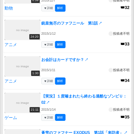
2010/11/7
投稿者不明
0:39
👑32
動物
▼
詳細
解析
銃皇無尽のファフニール 第1話
↗
no image
2015/1/12
投稿者不明
24:20
👑33
アニメ
▼
詳細
解析
お会計はカードですか？
↗
no image
2015/1/11
投稿者不明
1:30
👑34
アニメ
▼
詳細
解析
【実況】１度噛まれたら終わる過酷なゾンビＵ：
02
↗
no image
2015/1/14
投稿者不明
21:11
👑35
ゲーム
▼
詳細
解析
蒼穹のファフナー EXODUS 第1話「来訪者」
↗