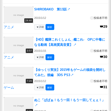
SHIROBAKO 第13話
↗
no image
2015/1/12
投稿者不明
24:40
👑29
アニメ
▼
詳細
解析
【HD】艦隊これくしょん_-艦これ- OPに中毒に
なる動画【高画質高音質】
↗
no image
2015/1/15
投稿者不明
3:57
👑30
アニメ
▼
詳細
解析
【ゆっくり実況】2015年もゲームの福袋を開封し
てみた。後編 3DS PS3
↗
no image
2015/1/12
投稿者不明
7:20
👑31
ゲーム
▼
詳細
解析
ぬこ「ぱぱぁ！もう一回！もう一回してぇぇ！」
↗
no image