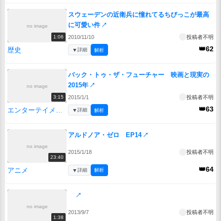
スウェーデンの近衛兵に憧れてるちびっこが最高
に可愛い件
↗
no image
2010/11/10
投稿者不明
1:06
👑62
歴史
▼
詳細
解析
バック・トゥ・ザ・フューチャー 映画と現実の
2015年
↗
no image
2015/1/1
投稿者不明
3:15
👑63
エンターテイメント
▼
詳細
解析
アルドノア・ゼロ EP14
↗
no image
2015/1/18
投稿者不明
23:40
👑64
アニメ
▼
詳細
解析
↗
no image
2013/9/7
投稿者不明
1:38