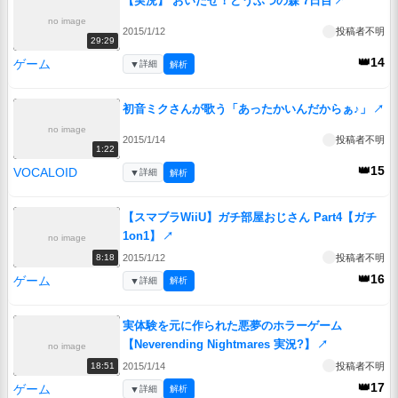
【実況】 おいだせ！どうぶつの森 7日目
↗
no image
2015/1/12
投稿者不明
29:29
👑14
ゲーム
▼
詳細
解析
初音ミクさんが歌う「あったかいんだからぁ♪」
↗
no image
2015/1/14
投稿者不明
1:22
👑15
VOCALOID
▼
詳細
解析
【スマブラWiiU】ガチ部屋おじさん Part4【ガチ
1on1】
↗
no image
2015/1/12
投稿者不明
8:18
👑16
ゲーム
▼
詳細
解析
実体験を元に作られた悪夢のホラーゲーム
【Neverending Nightmares 実況?】
↗
no image
2015/1/14
投稿者不明
18:51
👑17
ゲーム
▼
詳細
解析