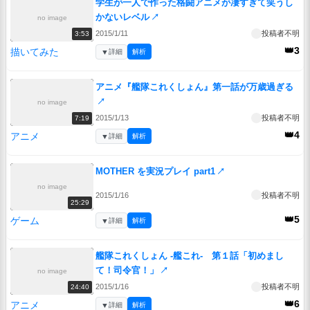
学生が一人で作った格闘アニメが凄すぎて笑うし
かないレベル
↗
no image
2015/1/11
投稿者不明
3:53
👑3
描いてみた
▼
詳細
解析
アニメ『艦隊これくしょん』第一話が万歳過ぎる
↗
no image
2015/1/13
投稿者不明
7:19
👑4
アニメ
▼
詳細
解析
MOTHER を実況プレイ part1
↗
no image
2015/1/16
投稿者不明
25:29
👑5
ゲーム
▼
詳細
解析
艦隊これくしょん -艦これ- 第１話「初めまし
て！司令官！」
↗
no image
2015/1/16
投稿者不明
24:40
👑6
アニメ
▼
詳細
解析