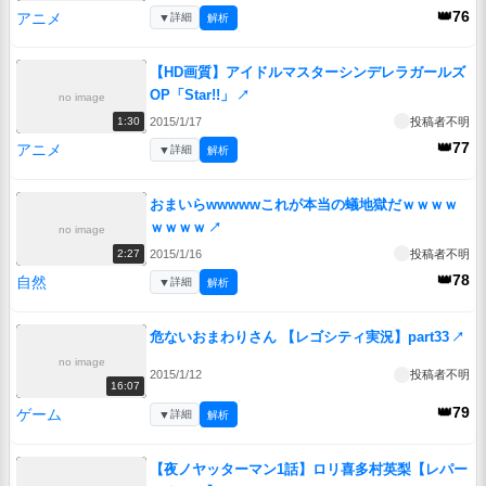
👑76
アニメ
▼
詳細
解析
【HD画質】アイドルマスターシンデレラガールズ
OP「Star!!」
↗
no image
2015/1/17
投稿者不明
1:30
👑77
アニメ
▼
詳細
解析
おまいらwwwwwこれが本当の蟻地獄だｗｗｗｗ
ｗｗｗｗ
↗
no image
2015/1/16
投稿者不明
2:27
👑78
自然
▼
詳細
解析
危ないおまわりさん 【レゴシティ実況】part33
↗
no image
2015/1/12
投稿者不明
16:07
👑79
ゲーム
▼
詳細
解析
【夜ノヤッターマン1話】ロリ喜多村英梨【レパー