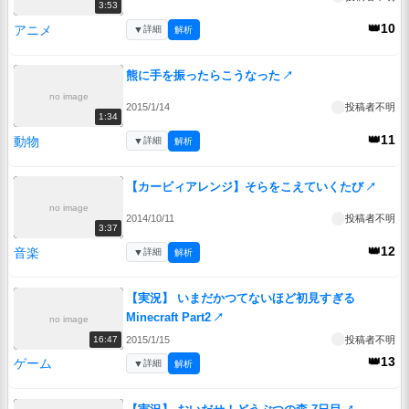
3:53
👑10
アニメ
▼
詳細
解析
熊に手を振ったらこうなった
↗
no image
2015/1/14
投稿者不明
1:34
👑11
動物
▼
詳細
解析
【カービィアレンジ】そらをこえていくたび
↗
no image
2014/10/11
投稿者不明
3:37
👑12
音楽
▼
詳細
解析
【実況】 いまだかつてないほど初見すぎる
Minecraft Part2
↗
no image
2015/1/15
投稿者不明
16:47
👑13
ゲーム
▼
詳細
解析