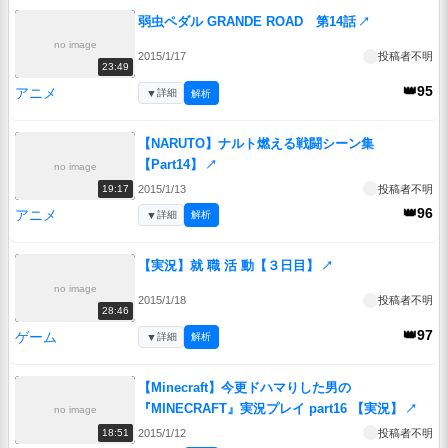
弱虫ペダル GRANDE ROAD 第14話
↗
no image
2015/1/17
投稿者不明
23:49
👑95
アニメ
▼
詳細
解析
【NARUTO】ナルト燃える戦闘シーン集
【Part14】
↗
no image
2015/1/13
投稿者不明
19:17
👑96
アニメ
▼
詳細
解析
【実況】就 職 活 動【３日目】
↗
no image
2015/1/18
投稿者不明
28:46
👑97
ゲーム
▼
詳細
解析
【Minecraft】今更ドハマりした男の
『MINECRAFT』実況プレイ part16 【実況】
↗
no image
2015/1/12
投稿者不明
18:51