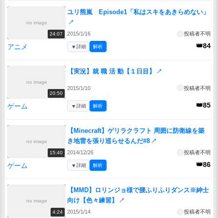
ユリ熊嵐 Episode1「私はスキをあきらめない」
↗
no image
2015/1/16
投稿者不明
24:07
👑84
アニメ
▼
詳細
解析
【実況】就 職 活 動【１日目】
↗
no image
2015/1/10
投稿者不明
20:50
👑85
ゲーム
▼
詳細
解析
【Minecraft】ゲリラクラフト 周囲に防衛線を築
き地雷を張り巡らせるんだ#8
↗
no image
2014/12/26
投稿者不明
15:40
👑86
ゲーム
▼
詳細
解析
【MMD】ロリンジョ様で腰ふりふりダンス※紳士
向け【色々練習】
↗
no image
2015/1/14
投稿者不明
4:24