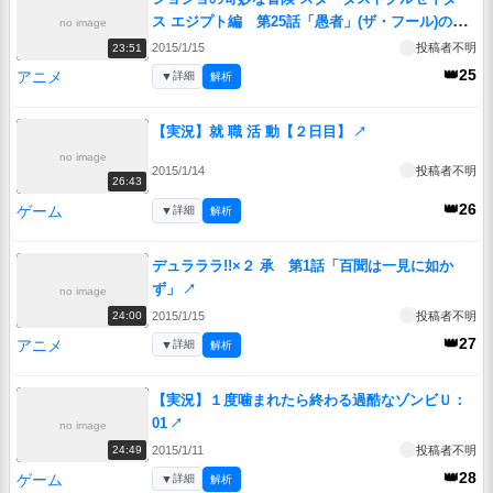
ス エジプト編 第25話「愚者」(ザ・フール)のイ
no image
ギーと「ゲブ神」のンドゥール その1
↗
2015/1/15
投稿者不明
23:51
👑25
アニメ
▼
詳細
解析
【実況】就 職 活 動【２日目】
↗
no image
2015/1/14
投稿者不明
26:43
👑26
ゲーム
▼
詳細
解析
デュラララ!!×２ 承 第1話「百聞は一見に如か
ず」
↗
no image
2015/1/15
投稿者不明
24:00
👑27
アニメ
▼
詳細
解析
【実況】１度噛まれたら終わる過酷なゾンビＵ：
01
↗
no image
2015/1/11
投稿者不明
24:49
👑28
ゲーム
▼
詳細
解析