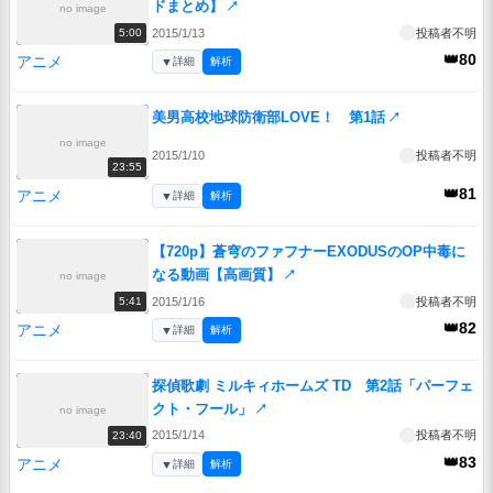
ドまとめ】
↗
no image
2015/1/13
投稿者不明
5:00
👑80
アニメ
▼
詳細
解析
美男高校地球防衛部LOVE！ 第1話
↗
no image
2015/1/10
投稿者不明
23:55
👑81
アニメ
▼
詳細
解析
【720p】蒼穹のファフナーEXODUSのOP中毒に
なる動画【高画質】
↗
no image
2015/1/16
投稿者不明
5:41
👑82
アニメ
▼
詳細
解析
探偵歌劇 ミルキィホームズ TD 第2話「パーフェ
クト・フール」
↗
no image
2015/1/14
投稿者不明
23:40
👑83
アニメ
▼
詳細
解析