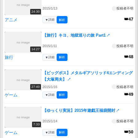
no image
2015/1/13
投稿者不明
24:30
👑47
アニメ
▼
詳細
解析
【旅行】キヨ、地獄巡りの旅 Part1
↗
no image
2015/1/11
投稿者不明
14:27
👑48
旅行
▼
詳細
解析
【ビッグボス】メタルギアソリッド4エンディング
【大塚周夫】
↗
no image
2015/1/16
投稿者不明
27:40
👑49
ゲーム
▼
詳細
解析
【ゆっくり実況】2015年遊戯王福袋開封
↗
no image
2015/1/14
投稿者不明
7:33
👑50
ゲーム
▼
詳細
解析