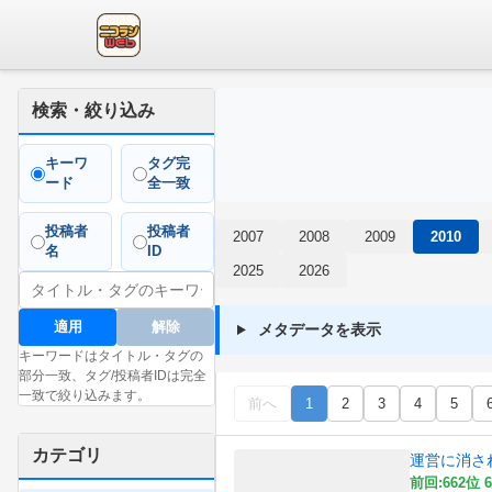
検索・絞り込み
キーワ
タグ完
ード
全一致
投稿者
投稿者
2007
2008
2009
2010
名
ID
2025
2026
適用
解除
メタデータを表示
キーワードはタイトル・タグの
部分一致、タグ/投稿者IDは完全
一致で絞り込みます。
前へ
1
2
3
4
5
カテゴリ
運営に消さ
前回:662位 6