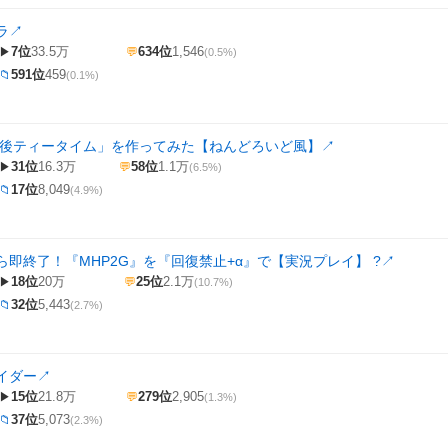
ラ
↗
7位
33.5万
634位
1,546
▶
💬
(0.5%)
591位
459
📁
(0.1%)
課後ティータイム」を作ってみた【ねんどろいど風】
↗
31位
16.3万
58位
1.1万
▶
💬
(6.5%)
17位
8,049
📁
(4.9%)
ら即終了！『MHP2G』を『回復禁止+α』で【実況プレイ】 ?
↗
18位
20万
25位
2.1万
▶
💬
(10.7%)
32位
5,443
📁
(2.7%)
イダー
↗
15位
21.8万
279位
2,905
▶
💬
(1.3%)
37位
5,073
📁
(2.3%)