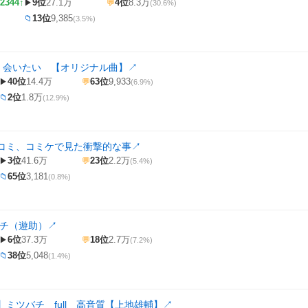
2344↑
9位
27.1万
4位
8.3万
▶
💬
(30.6%)
13位
9,385
📁
(3.5%)
】 会いたい 【オリジナル曲】
↗
40位
14.4万
63位
9,933
▶
💬
(6.9%)
2位
1.8万
📁
(12.9%)
コミ、コミケで見た衝撃的な事
↗
3位
41.6万
23位
2.2万
▶
💬
(5.4%)
65位
3,181
📁
(0.8%)
バチ（遊助）
↗
6位
37.3万
18位
2.7万
▶
💬
(7.2%)
38位
5,048
📁
(1.4%)
ミツバチ full 高音質【上地雄輔】
↗