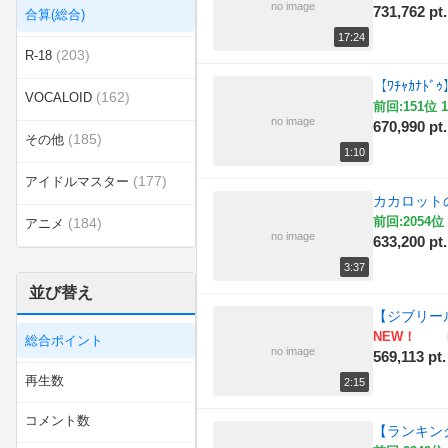
no image
731,762 pt.
合算(総合)
17:24
(203)
R-18
【ﾜﾁｬｶﾅ
(162)
VOCALOID
前回:151位 1
no image
670,990 pt.
(185)
その他
1:10
(177)
アイドルマスター
カカロット
前回:2054位 
(184)
アニメ
no image
633,200 pt.
(177)
エンターテイメント
3:37
並び替え
(478)
カテゴリ無し
【ジブリー
NEW！
総合ポイント
(167)
ゲーム
no image
569,113 pt.
再生数
2:15
(193)
スポーツ
コメント数
【ランキン
(184)
ニコニコ動画講座