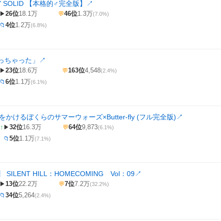
AY SOLID 【本格的♂完全版】
↗
26位
18.1万
46位
1.3万
▶
💬
(7.0%)
4位
1.2万
📁
(6.8%)
っちゃった」
↗
23位
18.6万
163位
4,548
▶
💬
(2.4%)
6位
1.1万
📁
(6.1%)
をかけるぼくらのサマーウォーズ×Butter-fly (フル完全版)
↗
↑
32位
16.3万
64位
9,873
▶
💬
(6.1%)
5位
1.1万
📁
(7.1%)
SILENT HILL：HOMECOMING Vol：09
↗
13位
22.2万
7位
7.2万
▶
💬
(32.2%)
34位
5,264
📁
(2.4%)