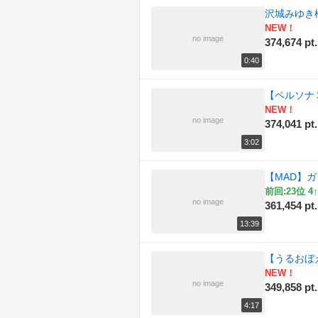
沢城みゆき
NEW！
no image
374,674 pt.
0:40
【ペルソナ
NEW！
no image
374,041 pt.
3:02
【MAD】ガ
前回:23位 4↑
no image
361,454 pt.
13:39
【うるおぼえ
NEW！
no image
349,858 pt.
4:17