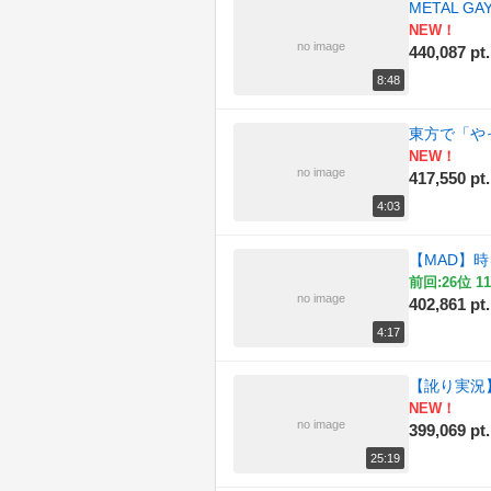
METAL G
NEW！
no image
440,087 pt.
8:48
東方で「や
NEW！
no image
417,550 pt.
4:03
【MAD】時
前回:26位 11
no image
402,861 pt.
4:17
【訛り実況】 
NEW！
no image
399,069 pt.
25:19