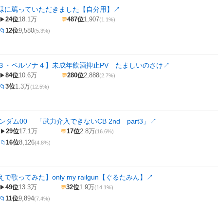
様に罵っていただきました【自分用】
↗
24位
18.1万
487位
1,907
▶
💬
(1.1%)
12位
9,580
📁
(5.3%)
３・ペルソナ４】未成年飲酒抑止PV たましいのさけ
↗
84位
10.6万
280位
2,888
▶
💬
(2.7%)
3位
1.3万
📁
(12.5%)
ンダム00 「武力介入できないCB 2nd part3」
↗
29位
17.1万
17位
2.8万
▶
💬
(16.6%)
16位
8,126
📁
(4.8%)
で歌ってみた】only my railgun【ぐるたみん】
↗
49位
13.3万
32位
1.9万
▶
💬
(14.1%)
11位
9,894
📁
(7.4%)