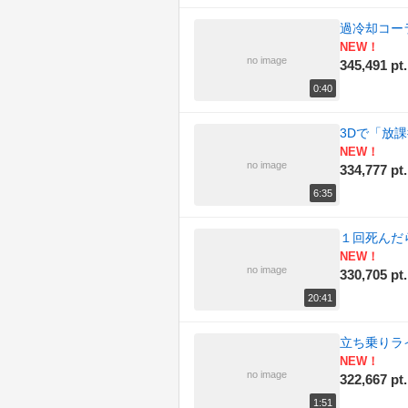
過冷却コー
NEW！
no image
345,491 pt.
0:40
3Dで「放
NEW！
no image
334,777 pt.
6:35
１回死んだ
NEW！
no image
330,705 pt.
20:41
立ち乗りラ
NEW！
no image
322,667 pt.
1:51