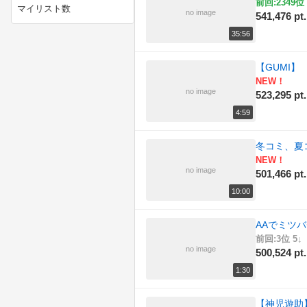
前回:2349位 
マイリスト数
no image
541,476 pt.
(164)
ニコニコ技術部
35:56
(149)
ラジオ
【GUMI
(179)
例のアレ
NEW！
no image
523,295 pt.
(170)
動物
4:59
(162)
描いてみた
冬コミ、夏
NEW！
(166)
政治
no image
501,466 pt.
(145)
料理
10:00
(190)
日記
AAでミツ
前回:3位 5↓
(157)
東方
no image
500,524 pt.
1:30
(158)
歌ってみた
【神児遊助】
(181)
歴史