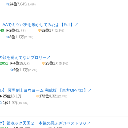
24位
7,045
📁
(1.4%)
ﾄﾞｩ】AAでミツバチを動かしてみたよ【Full】
↗
49↑
2位
43.7万
62位
1万
▶
💬
(2.3%)
8位
1.1万
📁
(2.6%)
の顔を覚えてないブロリー
↗
2051↑
4位
39.8万
29位
2万
▶
💬
(5.1%)
9位
1.1万
📁
(2.7%)
ル】 冥界剣士ヨウヨーム 完成版 【東方OPパロ】
↗
25位
18.1万
172位
4,321
▶
💬
(2.4%)
1位
1.9万
📁
(10.6%)
グ】銀魂ック天国２ 本気の悪ふざけベスト３０
↗