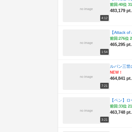
前回:40位 31
no image
483,179 pt.
(159)
演奏してみた
4:12
(169)
科学
【Attack 
(182)
自然
前回:276位 2
no image
465,295 pt.
(153)
踊ってみた
1:54
(180)
音楽
ルパン三世
NEW！
no image
464,841 pt.
7:21
【ペン】ロ
前回:33位 21
no image
463,748 pt.
3:21