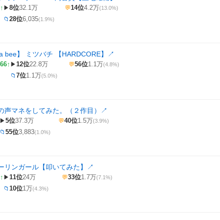
↑
8位
32.1万
14位
4.2万
▶
💬
(13.0%)
28位
6,035
📁
(1.9%)
of a bee】 ミツバチ 【HARDCORE】
↗
66↑
12位
22.8万
56位
1.1万
▶
💬
(4.8%)
7位
1.1万
📁
(5.0%)
の声マネをしてみた。（２作目）
↗
5位
37.3万
40位
1.5万
▶
💬
(3.9%)
55位
3,883
📁
(1.0%)
ーリンガール【叩いてみた】
↗
↑
11位
24万
33位
1.7万
▶
💬
(7.1%)
10位
1万
📁
(4.3%)