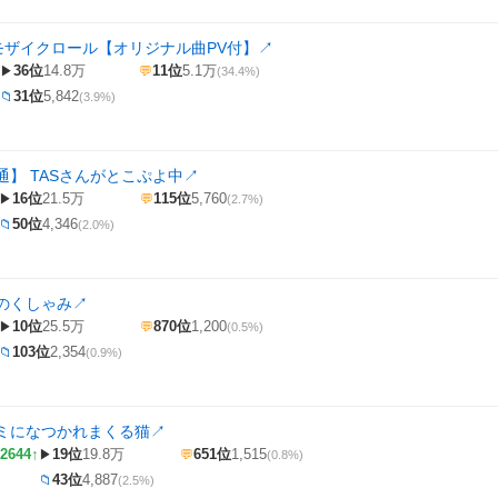
】モザイクロール【オリジナル曲PV付】
↗
36位
14.8万
11位
5.1万
▶
💬
(34.4%)
31位
5,842
📁
(3.9%)
通】 TASさんがとこぷよ中
↗
16位
21.5万
115位
5,760
▶
💬
(2.7%)
50位
4,346
📁
(2.0%)
のくしゃみ
↗
10位
25.5万
870位
1,200
▶
💬
(0.5%)
103位
2,354
📁
(0.9%)
ミになつかれまくる猫
↗
2644↑
19位
19.8万
651位
1,515
▶
💬
(0.8%)
43位
4,887
📁
(2.5%)