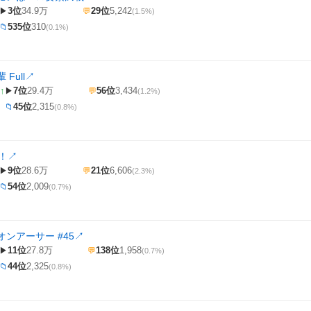
3位
34.9万
29位
5,242
▶
💬
(1.5%)
535位
310
📁
(0.1%)
Full
↗
↑
7位
29.4万
56位
3,434
▶
💬
(1.2%)
45位
2,315
📁
(0.8%)
 ！
↗
9位
28.6万
21位
6,606
▶
💬
(2.3%)
54位
2,009
📁
(0.7%)
ンアーサー #45
↗
11位
27.8万
138位
1,958
▶
💬
(0.7%)
44位
2,325
📁
(0.8%)