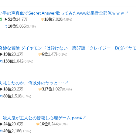
手の声真似でSecret Answer歌ってみたwww効果音全部俺ｗｗｗ
↗
9↑
51位
14.7万
18位
7,028
▶
💬
(4.8%)
10位
5,065
📁
(3.4%)
奇妙な冒険 ダイヤモンドは砕けない 第37話「クレイジー・D(ダイヤモ
19位
23.1万
6位
1.4万
▶
💬
(6.1%)
133位
1,042
📁
(0.5%)
失礼したのか、俺以外のヤツと･･･
↗
18位
23.2万
317位
1,027
▶
💬
(0.4%)
80位
1,518
📁
(0.7%)
殺人鬼が主人公の皆殺し心理ゲーム part4
↗
24位
20.6万
16位
8,244
▶
💬
(4.0%)
49位
2,186
📁
(1.1%)