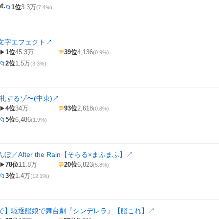
t.
1位
3.3万
📁
(7.4%)
文字エフェクト
↗
1位
45.3万
39位
4,136
▶
💬
(0.9%)
2位
1.5万
📁
(3.3%)
礼するゾ〜(中東)
↗
4位
34万
93位
2,618
▶
💬
(0.8%)
5位
6,486
📁
(1.9%)
／After the Rain【そらる×まふまふ】
↗
78位
11.8万
20位
6,823
▶
💬
(5.8%)
3位
1.4万
📁
(12.1%)
で】駆逐艦娘で舞台劇『シンデレラ』【艦これ】
↗