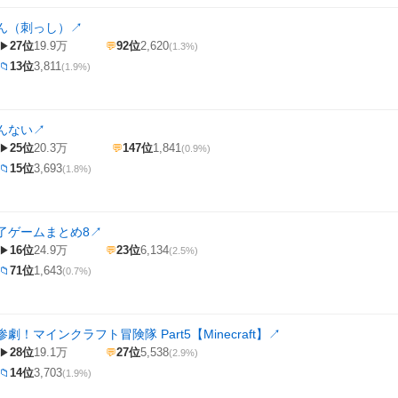
ん（刺っし）
↗
27位
19.9万
92位
2,620
▶
💬
(1.3%)
13位
3,811
📁
(1.9%)
んない
↗
25位
20.3万
147位
1,841
▶
💬
(0.9%)
15位
3,693
📁
(1.8%)
了ゲームまとめ8
↗
16位
24.9万
23位
6,134
▶
💬
(2.5%)
71位
1,643
📁
(0.7%)
劇！マインクラフト冒険隊 Part5【Minecraft】
↗
28位
19.1万
27位
5,538
▶
💬
(2.9%)
14位
3,703
📁
(1.9%)