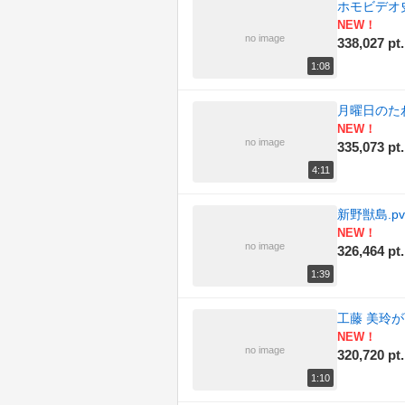
ホモビデオ史
NEW！
(188)
音楽
no image
338,027 pt.
1:08
月曜日のた
NEW！
no image
335,073 pt.
4:11
新野獣島.pv
NEW！
no image
326,464 pt.
1:39
工藤 美玲
NEW！
no image
320,720 pt.
1:10