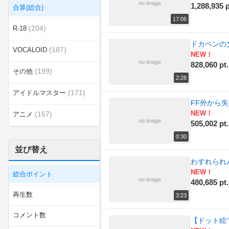
no image
1,288,935 p
合算(総合)
17:06
(204)
R-18
ドカベンの
(187)
VOCALOID
NEW！
no image
828,060 pt.
(199)
その他
2:28
(171)
アイドルマスター
FF外から失
NEW！
(167)
アニメ
no image
505,002 pt.
(194)
エンターテイメント
0:30
並び替え
(388)
カテゴリ無し
わすれられんぼ
NEW！
総合ポイント
(151)
ゲーム
no image
480,685 pt.
再生数
3:23
(172)
スポーツ
コメント数
【ドット絵
ニコニコインディーズ