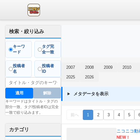
検索・絞り込み
キーワ
タグ完
ード
全一致
投稿者
投稿者
2007
2008
2009
2010
名
ID
2025
2026
適用
解除
メタデータを表示
キーワードはタイトル・タグの
部分一致、タグ/投稿者IDは完全
一致で絞り込みます。
前へ
1
2
3
4
5
カテゴリ
ニコニコ動
NEW！