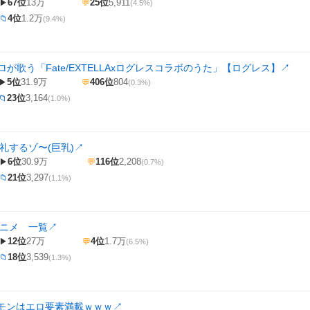
67位
13万
25位
5,911
▶
💬
(4.5%)
4位
1.2万
📁
(9.4%)
ネロが歌う「Fate/EXTELLAxログレスコラボのうた」【ログレス】
↗
5位
31.9万
406位
804
▶
💬
(0.3%)
23位
3,164
📁
(1.0%)
礼するゾ〜(巨乳)
↗
6位
30.9万
116位
2,208
▶
💬
(0.7%)
21位
3,297
📁
(1.1%)
アニメ 一覧
↗
12位
27万
4位
1.7万
▶
💬
(6.5%)
18位
3,539
📁
(1.3%)
モンはエロ要素満載ｗｗｗ
↗