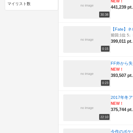
(192)
NEW！
マイリスト数
no image
441,239 pt.
(207)
ニコニコ動画講座
30:38
(217)
ニコニコ手芸部
【Fate】
前回:1位 5↓
(188)
ニコニコ技術部
no image
399,011 pt.
0:15
(194)
ラジオ
FF外から失
(185)
作ってみた
NEW！
no image
393,507 pt.
(155)
例のアレ
0:23
(185)
動物
2017年冬
(158)
実況プレイ動画
NEW！
no image
375,744 pt.
(190)
描いてみた
22:10
(157)
政治
今作のポケ