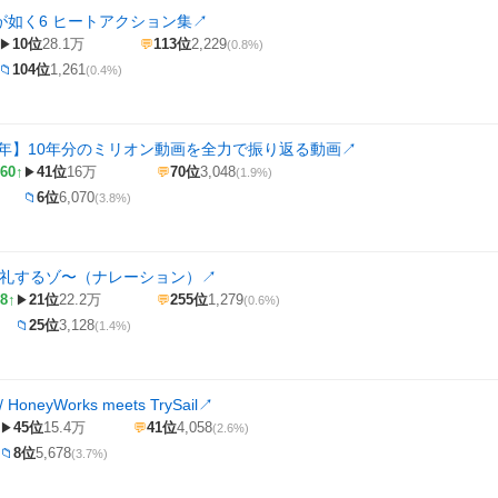
が如く6 ヒートアクション集
↗
10位
28.1万
113位
2,229
▶
💬
(0.8%)
104位
1,261
📁
(0.4%)
周年】10年分のミリオン動画を全力で振り返る動画
↗
60↑
41位
16万
70位
3,048
▶
💬
(1.9%)
6位
6,070
📁
(3.8%)
失礼するゾ〜（ナレーション）
↗
8↑
21位
22.2万
255位
1,279
▶
💬
(0.6%)
25位
3,128
📁
(1.4%)
oneyWorks meets TrySail
↗
45位
15.4万
41位
4,058
▶
💬
(2.6%)
8位
5,678
📁
(3.7%)