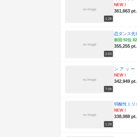
NEW！
(161)
料理
no image
361,663 pt.
(216)
旅行
1:28
(188)
日記
恋ダンス先輩 
前回:92位 82
(197)
東方
no image
355,255 pt.
2:03
(183)
歌ってみた
ン ア ッ ー
(195)
歴史
NEW！
no image
342,949 pt.
(193)
演奏してみた
7:09
(173)
科学
弱酸性ミリオ
(213)
自然
NEW！
no image
338,088 pt.
(181)
踊ってみた
1:29
(178)
車載動画