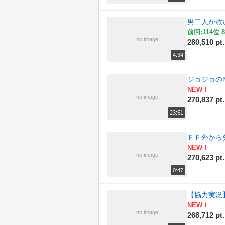
男二人が歌い
前回:114位 8
no image
280,510 pt.
4:34
ジョジョの
NEW！
no image
270,837 pt.
23:51
ＦＦ外から
NEW！
no image
270,623 pt.
0:47
【協力実況】
NEW！
no image
268,712 pt.