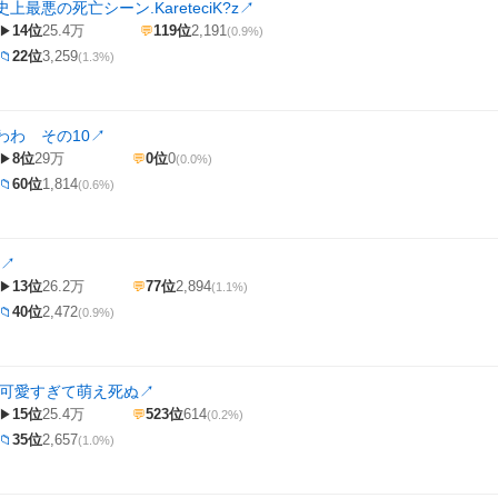
上最悪の死亡シーン.KareteciK?z
↗
14位
25.4万
119位
2,191
▶
💬
(0.9%)
22位
3,259
📁
(1.3%)
わわ その10
↗
8位
29万
0位
0
▶
💬
(0.0%)
60位
1,814
📁
(0.6%)
↗
13位
26.2万
77位
2,894
▶
💬
(1.1%)
40位
2,472
📁
(0.9%)
が可愛すぎて萌え死ぬ
↗
15位
25.4万
523位
614
▶
💬
(0.2%)
35位
2,657
📁
(1.0%)