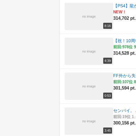
【PS4】龍
NEW！
no image
314,702 pt.
8:16
【祝！10
前回:978位 9
no image
314,528 pt.
4:39
FF外から
前回:107位 8
no image
301,594 pt.
0:53
センパイ。 / H
前回:19位 1↓
no image
300,156 pt.
3:45