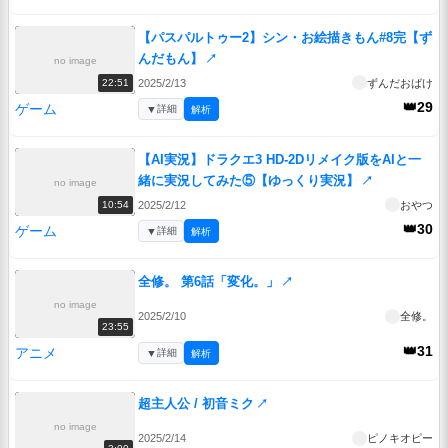
【パスパルトゥー2】シン・お絵描きもん#8完【ず
んだもん】
↗
no image
2025/2/13
ずんだおばけ
22:51
👑29
ゲーム
▼
詳細
解析
【AI実況】ドラクエ3 HD-2Dリメイク版をAIと一
緒に実況してみた⑤【ゆっくり実況】
↗
no image
2025/2/12
おやつ
10:54
👑30
ゲーム
▼
詳細
解析
全修。 第6話「変化。」
↗
no image
2025/2/10
全修。
23:55
👑31
アニメ
▼
詳細
解析
超主人公 / 初音ミク
↗
no image
2025/2/14
ピノキオピー