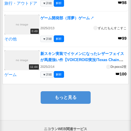
👑98
旅行・アウトドア
▼
詳細
解析
ゲーム開発部（淫夢）ゲーム
↗
no image
2025/2/13
ずんだもんすこすこ
0:49
👑99
その他
▼
詳細
解析
新スキン実装でイケメンになったレザーフェイス
が馬鹿強い件【VOICEROID実況/Texas Chain
no image
Saw Massacre/テキサスチェーンソー】
↗
2025/2/14
Dr.poco2世
11:44
👑100
ゲーム
▼
詳細
解析
もっと見る
ニコランWEB関連サービス