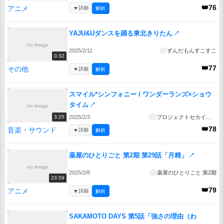
👑76
アニメ
▼
詳細
解析
YAJU&Uダンスを踊る東北きりたん
↗
no image
2025/2/11
ずんだもんすこすこ
0:32
👑77
その他
▼
詳細
解析
スマイル*シンフォニー / ワンダーランズ×ショウ
タイム
↗
no image
2025/2/3
プロジェクトセカイ公式
3:25
👑78
音楽・サウンド
▼
詳細
解析
薬屋のひとりごと 第2期 第29話「月精」
↗
no image
2025/2/8
薬屋のひとりごと 第2期
23:59
👑79
アニメ
▼
詳細
解析
SAKAMOTO DAYS 第5話「強さの理由（わ