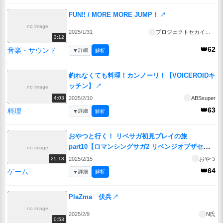
FUN!! / MORE MORE JUMP！
↗
no image
2025/1/31
プロジェクトセカイ公式
3:12
👑62
音楽・サウンド
▼
詳細
解析
釣れなくても料理！カンノーリ！【VOICEROIDキ
ッチン】
↗
no image
2025/2/10
ABSsuper
4:03
👑63
料理
▼
詳細
解析
おやつと行く！ リベサガ初見プレイの旅
part10【ロマンシングサガ2 リベンジオブザセブ
no image
ン】
↗
2025/2/15
おやつ
25:18
👑64
ゲーム
▼
詳細
解析
PlaZma 伏兵
↗
no image
2025/2/9
N氏
0:53