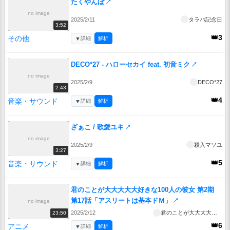
たくやんぼ
↗
no image
2025/2/11
タラバ記念日
3:52
👑3
その他
▼
詳細
解析
DECO*27 - ハローセカイ feat. 初音ミク
↗
no image
2025/2/9
DECO*27
2:43
👑4
音楽・サウンド
▼
詳細
解析
ざぁこ / 歌愛ユキ
↗
no image
2025/2/9
殺入マソユ
3:27
👑5
音楽・サウンド
▼
詳細
解析
君のことが大大大大大好きな100人の彼女 第2期
第17話「アスリートは基本ドＭ」
↗
no image
2025/2/12
君のことが大大大大大好きな100人の彼女 第2期
23:50
👑6
アニメ
▼
詳細
解析