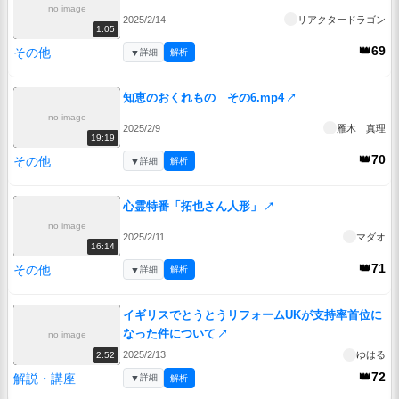
no image
2025/2/14
リアクタードラゴン
1:05
👑69
その他
▼
詳細
解析
知恵のおくれもの その6.mp4
↗
no image
2025/2/9
雁木 真理
19:19
👑70
その他
▼
詳細
解析
心霊特番「拓也さん人形」
↗
no image
2025/2/11
マダオ
16:14
👑71
その他
▼
詳細
解析
イギリスでとうとうリフォームUKが支持率首位に
なった件について
↗
no image
2025/2/13
ゆはる
2:52
👑72
解説・講座
▼
詳細
解析