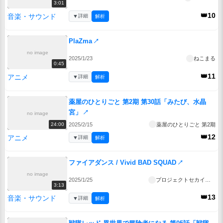
3:01
👑10
音楽・サウンド
▼
詳細
解析
PlaZma
↗
no image
2025/1/23
ねこまる
0:45
👑11
アニメ
▼
詳細
解析
薬屋のひとりごと 第2期 第30話「みたび、水晶
宮」
↗
no image
2025/2/15
薬屋のひとりごと 第2期
24:00
👑12
アニメ
▼
詳細
解析
ファイアダンス / Vivid BAD SQUAD
↗
no image
2025/1/25
プロジェクトセカイ公式
3:13
👑13
音楽・サウンド
▼
詳細
解析