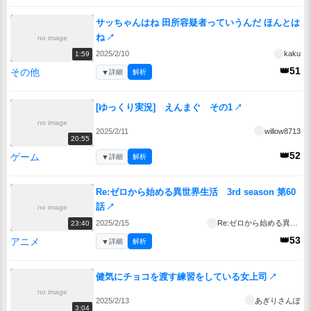
サッちゃんはね 田所容疑者っていうんだ ほんとは
ね
↗
no image
2025/2/10
kaku
1:59
👑51
その他
▼
詳細
解析
[ゆっくり実況] えんまぐ その1
↗
no image
2025/2/11
willow8713
20:55
👑52
ゲーム
▼
詳細
解析
Re:ゼロから始める異世界生活 3rd season 第60
話
↗
no image
2025/2/15
Re:ゼロから始める異世界生活 3rd season
23:40
👑53
アニメ
▼
詳細
解析
健気にチョコを渡す練習をしている女上司
↗
no image
2025/2/13
あぎりさんぽ
3:04