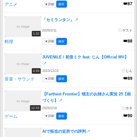
👑87
アニメ
▼
詳細
解析
「セミランタン」
↗
no image
2025/2/11
ゲスト
1:22
👑88
料理
▼
詳細
解析
JUVENILE / 初音ミク feat. じん【Official MV】
↗
no image
2023/12/22
じん
4:33
👑89
音楽・サウンド
▼
詳細
解析
【Farthest Frontier】領主のお姉さん実況 25【街
づくり】
↗
no image
2025/2/16
ホタ
12:33
👑90
ゲーム
▼
詳細
解析
AIで拓也の近所での評判
↗