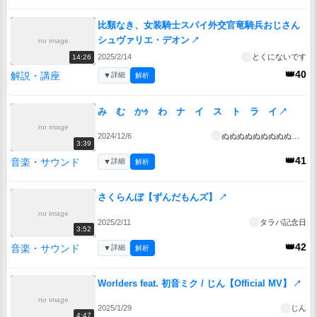
比類なき、女装騎士スパイ外交官竜騎兵おじさん
シュヴァリエ・デオン
↗
no image
2025/2/14
とくにないです
14:26
👑40
解説・講座
▼
詳細
解析
み む かｩ わ ナ イ ス ト ラ イ
↗
no image
2024/12/6
ぬぬぬぬぬぬぬぬぬぬぬぬぬぬぬぬ
3:39
👑41
音楽・サウンド
▼
詳細
解析
さくらんぼ【ずんだもんズ】
↗
no image
2025/2/11
タラバ記念日
3:52
👑42
音楽・サウンド
▼
詳細
解析
Worlders feat. 初音ミク / じん【Official MV】
↗
no image
2025/1/29
じん
4:47