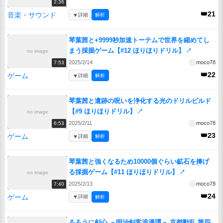
2:36
👑21
音楽・サウンド
▼
詳細
解析
琴葉茜と+9999秒加速トーテムで世界を縮めてし
まう採掘ゲーム【#12 ほりほりドリル】
↗
no image
2025/2/14
moco78
7:53
👑22
ゲーム
▼
詳細
解析
琴葉茜と遺跡の呪いを浄化する光のドリルビルド
【#9 ほりほりドリル】
↗
no image
2025/2/11
moco78
6:53
👑23
ゲーム
▼
詳細
解析
琴葉茜と強くなるため10000個ぐらい鉱石を捧げ
る採掘ゲーム【#11 ほりほりドリル】
↗
no image
2025/2/13
moco78
7:40
👑24
ゲーム
▼
詳細
解析
るろうに剣心 －明治剣客浪漫譚－ 京都動乱 第四