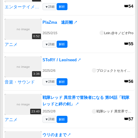
👑54
エンターテイメント
▼
詳細
解析
PlaZma 遠距離
↗
no image
2025/2/15
Lein.@キノピオPro
0:52
👑55
アニメ
▼
詳細
解析
SToRY / Leo/need
↗
no image
2025/2/6
プロジェクトセカイ公式
3:36
👑56
音楽・サウンド
▼
詳細
解析
戦隊レッド 異世界で冒険者になる 第04話「戦隊
レッドと絆の剣」
↗
no image
2025/2/8
戦隊レッド 異世界で冒険者になる
23:40
👑57
アニメ
▼
詳細
解析
ウリのままで
↗