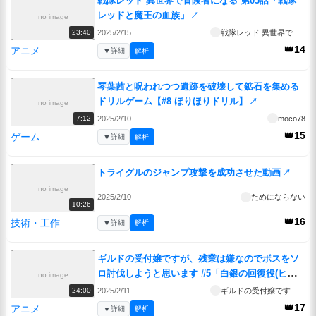
戦隊レッド 異世界で冒険者になる 第05話「戦隊
レッドと魔王の血族」
↗
no image
2025/2/15
戦隊レッド 異世界で冒険者になる
23:40
👑14
アニメ
▼
詳細
解析
琴葉茜と呪われつつ遺跡を破壊して鉱石を集める
ドリルゲーム【#8 ほりほりドリル】
↗
no image
2025/2/10
moco78
7:12
👑15
ゲーム
▼
詳細
解析
トライグルのジャンプ攻撃を成功させた動画
↗
no image
2025/2/10
ためにならない
10:26
👑16
技術・工作
▼
詳細
解析
ギルドの受付嬢ですが、残業は嫌なのでボスをソ
ロ討伐しようと思います #5「白銀の回復役(ヒー
no image
ラー)ですが、私にも癒やしが欲しいと思うので
2025/2/11
ギルドの受付嬢ですが、残業は嫌なのでボスをソロ討伐しようと思います
24:00
す」
↗
👑17
アニメ
▼
詳細
解析