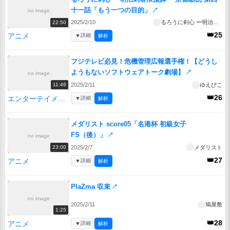
十一話「もう一つの目的」
↗
no image
2025/2/10
るろうに剣心 ー明治剣客浪漫譚ー 京都動乱
22:50
👑25
アニメ
▼
詳細
解析
フジテレビ必見！危機管理広報選手権！【どうし
ようもないソフトウェアトーク劇場】
↗
no image
2025/2/11
ゆえぴこ
11:46
👑26
エンターテイメント
▼
詳細
解析
メダリスト score05「名港杯 初級女子
FS（後）」
↗
no image
2025/2/7
メダリスト
23:00
👑27
アニメ
▼
詳細
解析
PlaZma 収束
↗
no image
2025/2/11
鳩屋敷
1:25
👑28
アニメ
▼
詳細
解析