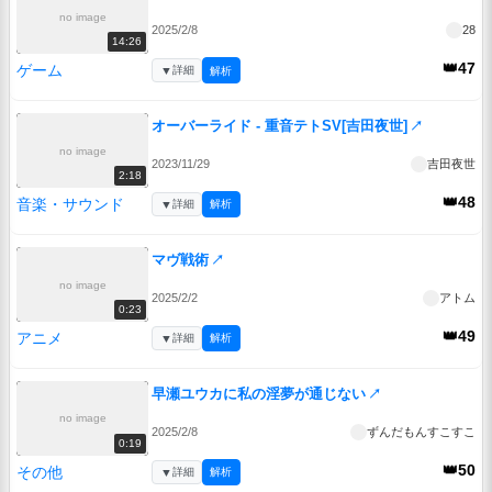
no image
2025/2/8
28
14:26
👑47
ゲーム
▼
詳細
解析
オーバーライド - 重音テトSV[吉田夜世]
↗
no image
2023/11/29
吉田夜世
2:18
👑48
音楽・サウンド
▼
詳細
解析
マヴ戦術
↗
no image
2025/2/2
アトム
0:23
👑49
アニメ
▼
詳細
解析
早瀬ユウカに私の淫夢が通じない
↗
no image
2025/2/8
ずんだもんすこすこ
0:19
👑50
その他
▼
詳細
解析