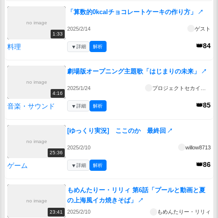
「算数的0kcalチョコレートケーキの作り方」
↗
no image
2025/2/14
ゲスト
1:33
👑84
料理
▼
詳細
解析
劇場版オープニング主題歌「はじまりの未来」
↗
no image
2025/1/24
プロジェクトセカイ公式
4:16
👑85
音楽・サウンド
▼
詳細
解析
[ゆっくり実況] ここのか 最終回
↗
no image
2025/2/10
willow8713
25:36
👑86
ゲーム
▼
詳細
解析
もめんたりー・リリィ 第6話「プールと動画と夏
の上海風イカ焼きそば」
↗
no image
2025/2/10
もめんたりー・リリィ
23:41