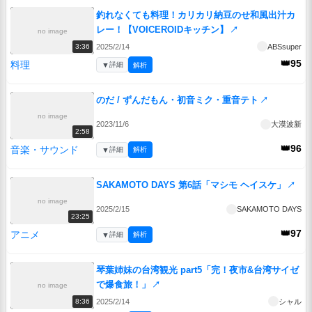
釣れなくても料理！カリカリ納豆のせ和風出汁カ
レー！【VOICEROIDキッチン】
↗
no image
2025/2/14
ABSsuper
3:36
👑95
料理
▼
詳細
解析
のだ / ずんだもん・初音ミク・重音テト
↗
no image
2023/11/6
大漠波新
2:58
👑96
音楽・サウンド
▼
詳細
解析
SAKAMOTO DAYS 第6話「マシモ ヘイスケ」
↗
no image
2025/2/15
SAKAMOTO DAYS
23:25
👑97
アニメ
▼
詳細
解析
琴葉姉妹の台湾観光 part5「完！夜市&台湾サイゼ
で爆食旅！」
↗
no image
2025/2/14
シャル
8:36