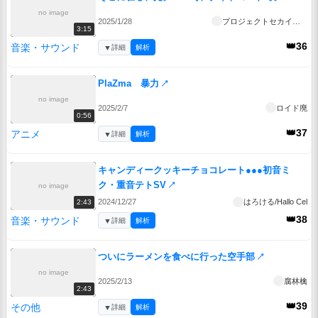
no image
2025/1/28
プロジェクトセカイ公式
3:15
👑36
音楽・サウンド
▼
詳細
解析
PlaZma 暴力
↗
no image
2025/2/7
ロイド廃
0:56
👑37
アニメ
▼
詳細
解析
キャンディークッキーチョコレート●●●初音ミ
ク・重音テトSV
↗
no image
2024/12/27
はろける/Hallo Cel
2:43
👑38
音楽・サウンド
▼
詳細
解析
ついにラーメンを食べに行った空手部
↗
no image
2025/2/13
腐林檎
2:43
👑39
その他
▼
詳細
解析