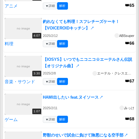
👑65
アニメ
▼
詳細
解析
釣れなくても料理！スフレチーズケーキ！
【VOICEROIDキッチン】
↗
no image
2025/2/12
ABSsuper
4:07
👑66
料理
▼
詳細
解析
【IOSYS】いつでもニコニコ☆エーテルさん伝説
【オリジナル曲】
↗
no image
2025/2/8
エーテル・クレスエンティア
3:30
👑67
音楽・サウンド
▼
詳細
解析
HAMI出したい feat.ヌイソース
↗
no image
2025/2/11
みっけ
1:07
👑68
ゲーム
▼
詳細
解析
野獣のせいで試合に負けて険悪になる空手部
↗