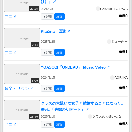
け）」
↗
no image
2025/2/8
SAKAMOTO DAYS
23:25
👑80
アニメ
▼
詳細
解析
PlaZma 回避
↗
no image
2025/1/28
じょーかー
0:43
👑81
アニメ
▼
詳細
解析
YOASOBI「UNDEAD」 Music Video
↗
no image
2024/9/15
AORIIKA
3:06
👑82
音楽・サウンド
▼
詳細
解析
クラスの大嫌いな女子と結婚することになった。
第6話「夫婦の初デート」
↗
no image
2025/2/10
クラスの大嫌いな女子と結婚することになった。
23:40
👑83
アニメ
▼
詳細
解析