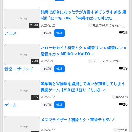
沖縄で好きになった子が方言すぎてツラすぎる 第
6話「むーち（#6）「沖縄そばって叫びた
no image
い！」」
↗
2025/2/12
沖縄で好きになった子が方言すぎてツラすぎる
23:40
👑18
アニメ
▼
詳細
解析
ハローセカイ / 初音ミク × 鏡音リン × 鏡音レン ×
巡音ルカ × MEIKO × KAITO
↗
no image
2025/2/9
プロジェクトセカイ公式
2:48
👑19
音楽・サウンド
▼
詳細
解析
琴葉茜と宝物庫を盗掘して呪いが加速してしまう
採掘ゲーム【#10 ほりほりドリル】
↗
no image
2025/2/12
moco78
6:55
👑20
ゲーム
▼
詳細
解析
メズマライザー / 初音ミク・重音テトSV
↗
no image
2024/4/27
サツキ