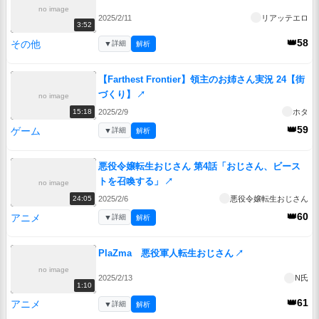
no image
2025/2/11
リアッテエロ
3:52
👑58
その他
▼
詳細
解析
【Farthest Frontier】領主のお姉さん実況 24【街
づくり】
↗
no image
2025/2/9
ホタ
15:18
👑59
ゲーム
▼
詳細
解析
悪役令嬢転生おじさん 第4話「おじさん、ビース
トを召喚する」
↗
no image
2025/2/6
悪役令嬢転生おじさん
24:05
👑60
アニメ
▼
詳細
解析
PlaZma 悪役軍人転生おじさん
↗
no image
2025/2/13
N氏
1:10
👑61
アニメ
▼
詳細
解析