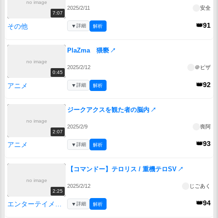
no image
2025/2/11
安全
7:07
👑91
その他
▼
詳細
解析
PlaZma 猥褻
↗
no image
2025/2/12
＠ピザ
0:45
👑92
アニメ
▼
詳細
解析
ジークアクスを観た者の脳内
↗
no image
2025/2/9
喪阿
2:07
👑93
アニメ
▼
詳細
解析
【コマンドー】テロリス / 重機テロSV
↗
no image
2025/2/12
じごあく
2:25
👑94
エンターテイメント
▼
詳細
解析