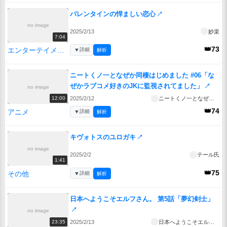
バレンタインの悍ましい恋心
↗
no image
2025/2/13
妙楽
7:04
👑73
エンターテイメント
▼
詳細
解析
ニートくノ一となぜか同棲はじめました #06「な
ぜかラブコメ好きのJKに監視されてました」
↗
no image
2025/2/12
ニートくノ一となぜか同棲はじめました
12:00
👑74
アニメ
▼
詳細
解析
キヴォトスのユロガキ
↗
no image
2025/2/2
テール氏
1:41
👑75
その他
▼
詳細
解析
日本へようこそエルフさん。 第5話「夢幻剣士」
↗
no image
2025/2/13
日本へようこそエルフさん。
23:35