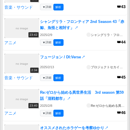
👑43
音楽・サウンド
▼
詳細
解析
シャングリラ・フロンティア 2nd Season 43「赤
鯨、魚怪と相対す」
↗
no image
2025/2/9
シャングリラ・フロンティア 2nd Season
23:42
👑44
アニメ
▼
詳細
解析
フュージョン / DI:Verse
↗
no image
2025/2/13
プロジェクトセカイ公式
2:34
👑45
音楽・サウンド
▼
詳細
解析
Re:ゼロから始める異世界生活 3rd season 第59
話「混戦都市」
↗
no image
2025/2/8
Re:ゼロから始める異世界生活 3rd season
23:40
👑46
アニメ
▼
詳細
解析
オススメされたホラゲーを考察ゆかり
↗