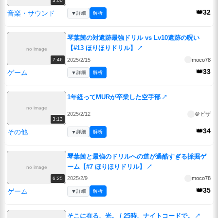
3:00
👑32
音楽・サウンド
▼
詳細
解析
琴葉茜の対遺跡最強ドリル vs Lv10遺跡の呪い
【#13 ほりほりドリル】
↗
no image
2025/2/15
moco78
7:46
👑33
ゲーム
▼
詳細
解析
1年経ってMURが卒業した空手部
↗
no image
2025/2/12
＠ピザ
3:13
👑34
その他
▼
詳細
解析
琴葉茜と最強のドリルへの道が過酷すぎる採掘ゲ
ーム【#7 ほりほりドリル】
↗
no image
2025/2/9
moco78
6:25
👑35
ゲーム
▼
詳細
解析
そこに在る、光。 / 25時、ナイトコードで。
↗