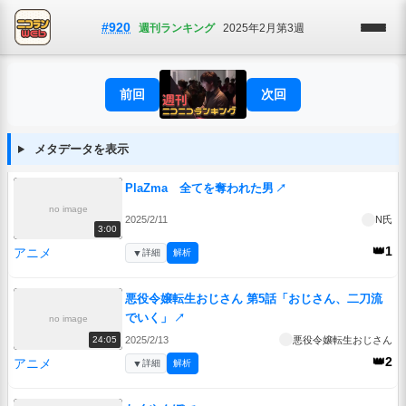
#920
週刊ランキング
2025年2月第3週
前回
次回
メタデータを表示
PlaZma 全てを奪われた男
↗
no image
2025/2/11
N氏
3:00
👑1
アニメ
▼
詳細
解析
悪役令嬢転生おじさん 第5話「おじさん、二刀流
でいく」
↗
no image
2025/2/13
悪役令嬢転生おじさん
24:05
👑2
アニメ
▼
詳細
解析