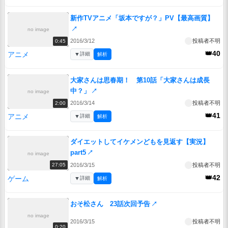
新作TVアニメ「坂本ですが？」PV【最高画質】
↗
no image
2016/3/12
投稿者不明
0:45
👑40
アニメ
▼
詳細
解析
大家さんは思春期！ 第10話「大家さんは成長
中？」
↗
no image
2016/3/14
投稿者不明
2:00
👑41
アニメ
▼
詳細
解析
ダイエットしてイケメンどもを見返す【実況】
part5
↗
no image
2016/3/15
投稿者不明
27:05
👑42
ゲーム
▼
詳細
解析
おそ松さん 23話次回予告
↗
no image
2016/3/15
投稿者不明
0:20