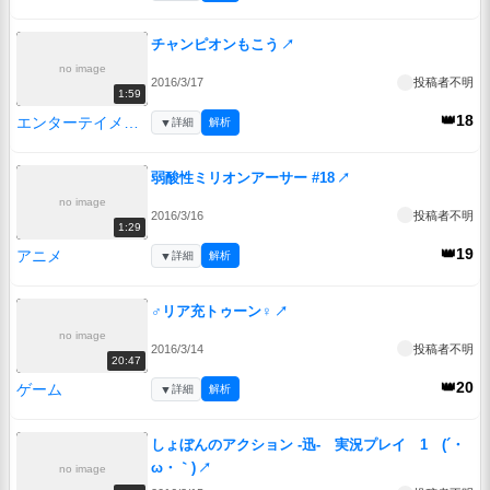
チャンピオンもこう
↗
no image
2016/3/17
投稿者不明
1:59
👑18
エンターテイメント
▼
詳細
解析
弱酸性ミリオンアーサー #18
↗
no image
2016/3/16
投稿者不明
1:29
👑19
アニメ
▼
詳細
解析
♂リア充トゥーン♀
↗
no image
2016/3/14
投稿者不明
20:47
👑20
ゲーム
▼
詳細
解析
しょぼんのアクション -迅- 実況プレイ 1 (´・
ω・｀)
↗
no image