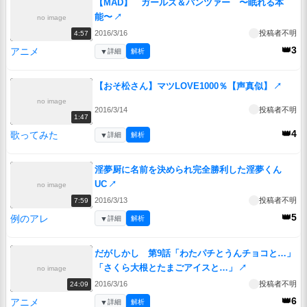
【MAD】 ガールズ＆パンツァー 〜眠れる本
能〜
↗
no image
2016/3/16
投稿者不明
4:57
👑3
アニメ
▼
詳細
解析
【おそ松さん】マツLOVE1000％【声真似】
↗
no image
2016/3/14
投稿者不明
1:47
👑4
歌ってみた
▼
詳細
解析
淫夢厨に名前を決められ完全勝利した淫夢くん
UC
↗
no image
2016/3/13
投稿者不明
7:59
👑5
例のアレ
▼
詳細
解析
だがしかし 第9話「わたパチとうんチョコと…」
「さくら大根とたまごアイスと…」
↗
no image
2016/3/16
投稿者不明
24:09
👑6
アニメ
▼
詳細
解析