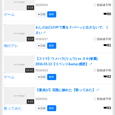
no image
2016/3/16
投稿者不明
6:14
👑80
ゲーム
▼
詳細
解析
わしのお口の中で糞をドバーっと出さないで、く
さい
↗
no image
2016/3/17
投稿者不明
3:13
👑81
例のアレ
▼
詳細
解析
【ストV】ウメハラ(リュウ) vs ヌキ(春麗)
2016.03.13【リベンジ&amp;感想】
↗
no image
2016/3/13
投稿者不明
10:41
👑82
ゲーム
▼
詳細
解析
【童貞が】花瓶に触れた【歌ってみた】
↗
no image
2016/3/11
投稿者不明
3:43
👑83
歌ってみた
▼
詳細
解析