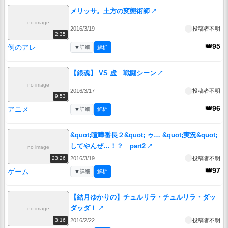
メリッサ。土方の変態術師
↗
no image
2016/3/19
投稿者不明
2:35
👑95
例のアレ
▼
詳細
解析
【銀魂】 VS 虚 戦闘シーン
↗
no image
2016/3/17
投稿者不明
9:53
👑96
アニメ
▼
詳細
解析
&quot;喧嘩番長２&quot; ゥ… &quot;実況&quot;
してやんぜ…！？ part2
↗
no image
2016/3/19
投稿者不明
23:26
👑97
ゲーム
▼
詳細
解析
【結月ゆかりの】チュルリラ・チュルリラ・ダッ
ダッダ！
↗
no image
2016/2/22
投稿者不明
3:16