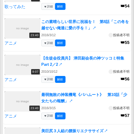
👑54
歌ってみた
▼
詳細
解析
この素晴らしい世界に祝福を！ 第8話「この冬を
越せない俺達に愛の手を！」
↗
no image
2016/3/12
投稿者不明
23:40
👑55
アニメ
▼
詳細
解析
【生徒会役員共】 津田副会長の神ツッコミ特集
Part 2／2
↗
no image
2010/10/12
投稿者不明
9:07
👑56
アニメ
▼
詳細
解析
最弱無敗の神装機竜《バハムート》 第10話「少
女たちの報酬」
↗
no image
2016/3/15
投稿者不明
23:40
👑57
アニメ
▼
詳細
解析
美巨尻３人組の腰振りエクササイズ
↗