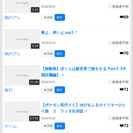
no image
2016/3/19
投稿者不明
2:16
👑69
例のアレ
▼
詳細
解析
春よ、来いよ.mp3
↗
no image
2016/3/19
投稿者不明
4:26
👑70
例のアレ
▼
詳細
解析
【旅動画】ぼくらは新世界で旅をする Part:5【中
国拉麺編】
↗
no image
2016/3/15
投稿者不明
21:00
👑71
旅行
▼
詳細
解析
【ポケモン初代ＶＣ】ゆびをふるカイリキーひと
り旅 ２ ラッタ生存説
↗
no image
2016/3/18
投稿者不明
27:36
👑72
ゲーム
▼
詳細
解析