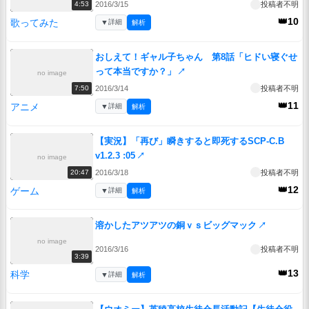
2016/3/15
投稿者不明
4:53
👑10
歌ってみた
▼
詳細
解析
おしえて！ギャル子ちゃん 第8話「ヒドい寝ぐせ
って本当ですか？」
↗
no image
2016/3/14
投稿者不明
7:50
👑11
アニメ
▼
詳細
解析
【実況】「再び」瞬きすると即死するSCP-C.B
v1.2.3 :05
↗
no image
2016/3/18
投稿者不明
20:47
👑12
ゲーム
▼
詳細
解析
溶かしたアツアツの銅ｖｓビッグマック
↗
no image
2016/3/16
投稿者不明
3:39
👑13
科学
▼
詳細
解析