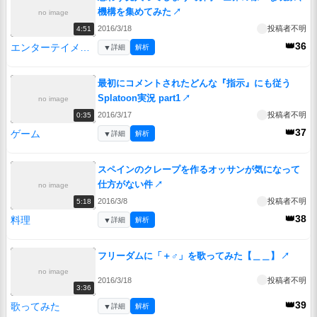
機構を集めてみた
↗
no image
2016/3/18
投稿者不明
4:51
👑36
エンターテイメント
▼
詳細
解析
最初にコメントされたどんな『指示』にも従う
Splatoon実況 part1
↗
no image
2016/3/17
投稿者不明
0:35
👑37
ゲーム
▼
詳細
解析
スペインのクレープを作るオッサンが気になって
仕方がない件
↗
no image
2016/3/8
投稿者不明
5:18
👑38
料理
▼
詳細
解析
フリーダムに「＋♂」を歌ってみた【＿＿】
↗
no image
2016/3/18
投稿者不明
3:36
👑39
歌ってみた
▼
詳細
解析