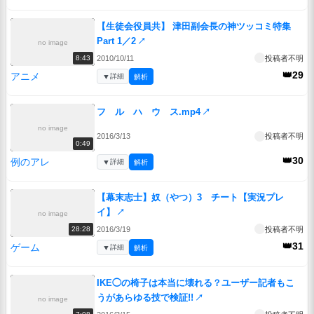
【生徒会役員共】 津田副会長の神ツッコミ特集
Part 1／2
↗
no image
2010/10/11
投稿者不明
8:43
👑29
アニメ
▼
詳細
解析
フ ル ハ ウ ス.mp4
↗
no image
2016/3/13
投稿者不明
0:49
👑30
例のアレ
▼
詳細
解析
【幕末志士】奴（やつ）3 チート【実況プレ
イ】
↗
no image
2016/3/19
投稿者不明
28:28
👑31
ゲーム
▼
詳細
解析
IKE◯の椅子は本当に壊れる？ユーザー記者もこ
うがあらゆる技で検証!!
↗
no image