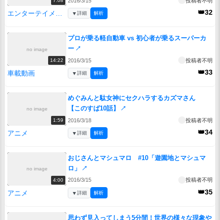
2016/3/15
投稿者不明
7:08
👑32
エンターテイメント
▼
詳細
解析
プロが乗る軽自動車 vs 初心者が乗るスーパーカ
ー
↗
no image
2016/3/15
投稿者不明
14:22
👑33
車載動画
▼
詳細
解析
めぐみんと駄女神にセクハラするカズマさん
【このすば10話】
↗
no image
2016/3/18
投稿者不明
1:59
👑34
アニメ
▼
詳細
解析
おじさんとマシュマロ #10「遊園地とマシュマ
ロ」
↗
no image
2016/3/15
投稿者不明
4:00
👑35
アニメ
▼
詳細
解析
思わず見入ってしまう5分間！世界の様々な現象や