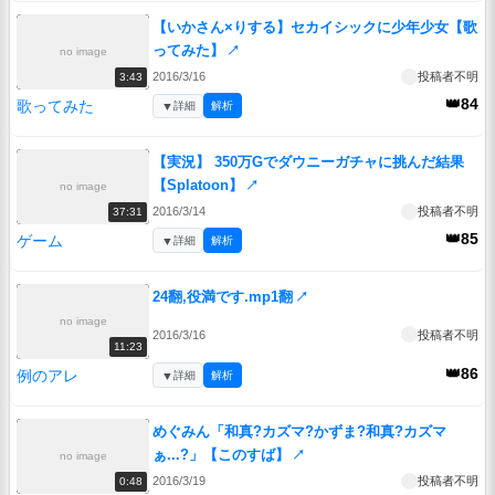
【いかさん×りする】セカイシックに少年少女【歌
ってみた】
↗
no image
2016/3/16
投稿者不明
3:43
👑84
歌ってみた
▼
詳細
解析
【実況】 350万Gでダウニーガチャに挑んだ結果
【Splatoon】
↗
no image
2016/3/14
投稿者不明
37:31
👑85
ゲーム
▼
詳細
解析
24翻,役満です.mp1翻
↗
no image
2016/3/16
投稿者不明
11:23
👑86
例のアレ
▼
詳細
解析
めぐみん「和真?カズマ?かずま?和真?カズマ
ぁ...?」【このすば】
↗
no image
2016/3/19
投稿者不明
0:48