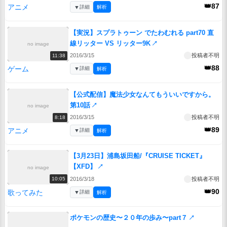
👑87
アニメ
▼
詳細
解析
【実況】スプラトゥーン でたわむれる part70 直
線リッター VS リッター9K
↗
no image
2016/3/15
投稿者不明
11:38
👑88
ゲーム
▼
詳細
解析
【公式配信】魔法少女なんてもういいですから。
第10話
↗
no image
2016/3/15
投稿者不明
8:18
👑89
アニメ
▼
詳細
解析
【3月23日】浦島坂田船/『CRUISE TICKET』
【XFD】
↗
no image
2016/3/18
投稿者不明
10:05
👑90
歌ってみた
▼
詳細
解析
ポケモンの歴史〜２０年の歩み〜part７
↗