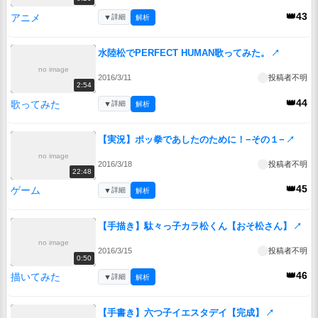
👑43
アニメ
▼
詳細
解析
水陸松でPERFECT HUMAN歌ってみた。
↗
no image
2016/3/11
投稿者不明
2:54
👑44
歌ってみた
▼
詳細
解析
【実況】ポッ拳であしたのために！−その１−
↗
no image
2016/3/18
投稿者不明
22:48
👑45
ゲーム
▼
詳細
解析
【手描き】駄々っ子カラ松くん【おそ松さん】
↗
no image
2016/3/15
投稿者不明
0:50
👑46
描いてみた
▼
詳細
解析
【手書き】六つ子イエスタデイ【完成】
↗