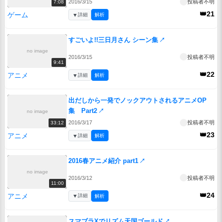
2016/3/15
投稿者不明
7:08
👑21
ゲーム
▼
詳細
解析
すごいよ!!三日月さん シーン集
↗
no image
2016/3/15
投稿者不明
9:41
👑22
アニメ
▼
詳細
解析
出だしから一発でノックアウトされるアニメOP
集 Part2
↗
no image
2016/3/17
投稿者不明
33:12
👑23
アニメ
▼
詳細
解析
2016春アニメ紹介 part1
↗
no image
2016/3/12
投稿者不明
11:00
👑24
アニメ
▼
詳細
解析
スマブラXでリズム天国ゴールド
↗