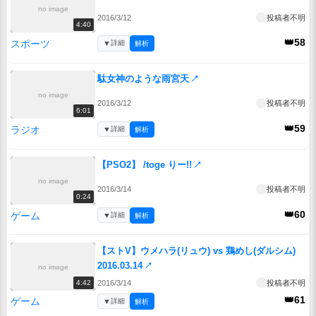
no image
2016/3/12
投稿者不明
4:40
👑58
スポーツ
▼
詳細
解析
駄女神のような雨宮天
↗
no image
2016/3/12
投稿者不明
6:01
👑59
ラジオ
▼
詳細
解析
【PSO2】 /toge りー!!
↗
no image
2016/3/14
投稿者不明
0:24
👑60
ゲーム
▼
詳細
解析
【ストV】ウメハラ(リュウ) vs 鶏めし(ダルシム)
2016.03.14
↗
no image
2016/3/14
投稿者不明
4:42
👑61
ゲーム
▼
詳細
解析