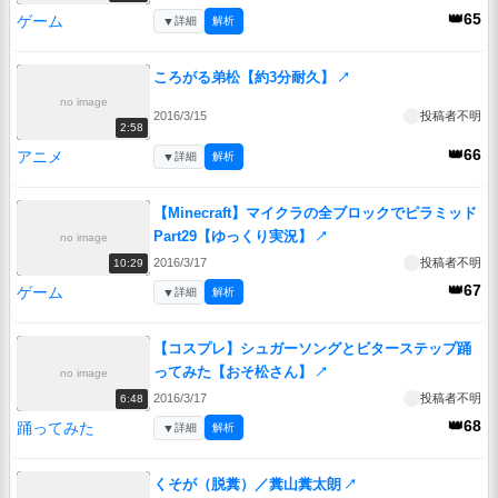
👑65
ゲーム
▼
詳細
解析
ころがる弟松【約3分耐久】
↗
no image
2016/3/15
投稿者不明
2:58
👑66
アニメ
▼
詳細
解析
【Minecraft】マイクラの全ブロックでピラミッド
Part29【ゆっくり実況】
↗
no image
2016/3/17
投稿者不明
10:29
👑67
ゲーム
▼
詳細
解析
【コスプレ】シュガーソングとビターステップ踊
ってみた【おそ松さん】
↗
no image
2016/3/17
投稿者不明
6:48
👑68
踊ってみた
▼
詳細
解析
くそが（脱糞）／糞山糞太朗
↗