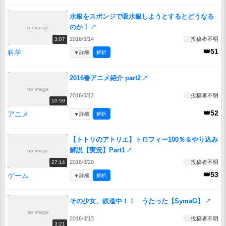
水銀をスポンジで吸水銀しようとするとどうなる
のか！
↗
no image
2016/3/14
投稿者不明
3:07
👑51
科学
▼
詳細
解析
2016春アニメ紹介 part2
↗
no image
2016/3/12
投稿者不明
10:59
👑52
アニメ
▼
詳細
解析
【トトリのアトリエ】トロフィー100％＆やり込み
解説【実況】Part1
↗
no image
2016/3/20
投稿者不明
27:14
👑53
ゲーム
▼
詳細
解析
その少女、鉄道中！！ うたった【SymaG】
↗
no image
2016/3/13
投稿者不明
3:21