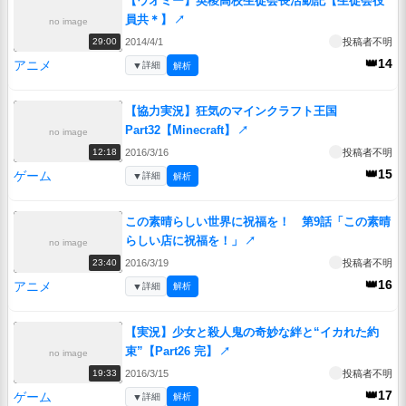
【ウオミー】英稜高校生徒会長活動記【生徒会役
員共＊】
↗
no image
2014/4/1
投稿者不明
29:00
👑14
アニメ
▼
詳細
解析
【協力実況】狂気のマインクラフト王国
Part32【Minecraft】
↗
no image
2016/3/16
投稿者不明
12:18
👑15
ゲーム
▼
詳細
解析
この素晴らしい世界に祝福を！ 第9話「この素晴
らしい店に祝福を！」
↗
no image
2016/3/19
投稿者不明
23:40
👑16
アニメ
▼
詳細
解析
【実況】少女と殺人鬼の奇妙な絆と“イカれた約
束”【Part26 完】
↗
no image
2016/3/15
投稿者不明
19:33
👑17
ゲーム
▼
詳細
解析