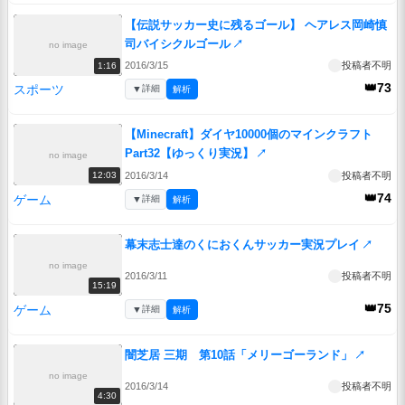
【伝説サッカー史に残るゴール】 ヘアレス岡崎慎
司バイシクルゴール
↗
no image
2016/3/15
投稿者不明
1:16
👑73
スポーツ
▼
詳細
解析
【Minecraft】ダイヤ10000個のマインクラフト
Part32【ゆっくり実況】
↗
no image
2016/3/14
投稿者不明
12:03
👑74
ゲーム
▼
詳細
解析
幕末志士達のくにおくんサッカー実況プレイ
↗
no image
2016/3/11
投稿者不明
15:19
👑75
ゲーム
▼
詳細
解析
闇芝居 三期 第10話「メリーゴーランド」
↗
no image
2016/3/14
投稿者不明
4:30