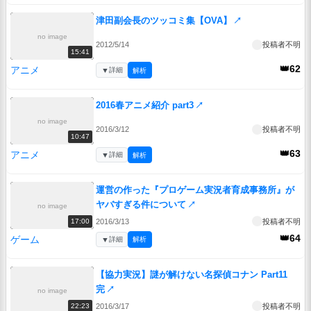
津田副会長のツッコミ集【OVA】
↗
no image
2012/5/14
投稿者不明
15:41
👑62
アニメ
▼
詳細
解析
2016春アニメ紹介 part3
↗
no image
2016/3/12
投稿者不明
10:47
👑63
アニメ
▼
詳細
解析
運営の作った『プロゲーム実況者育成事務所』が
ヤバすぎる件について
↗
no image
2016/3/13
投稿者不明
17:00
👑64
ゲーム
▼
詳細
解析
【協力実況】謎が解けない名探偵コナン Part11
完
↗
no image
2016/3/17
投稿者不明
22:23