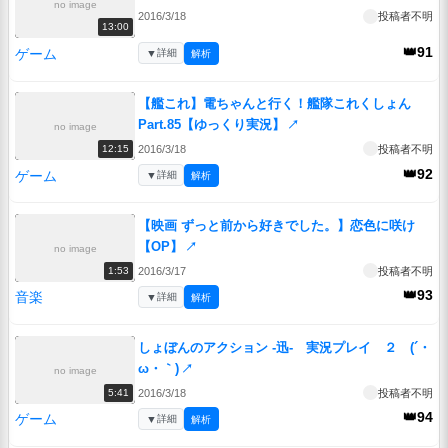
no image
2016/3/18
投稿者不明
13:00
👑91
ゲーム
▼
詳細
解析
【艦これ】電ちゃんと行く！艦隊これくしょん
Part.85【ゆっくり実況】
↗
no image
2016/3/18
投稿者不明
12:15
👑92
ゲーム
▼
詳細
解析
【映画 ずっと前から好きでした。】恋色に咲け
【OP】
↗
no image
2016/3/17
投稿者不明
1:53
👑93
音楽
▼
詳細
解析
しょぼんのアクション -迅- 実況プレイ ２ (´・
ω・｀)
↗
no image
2016/3/18
投稿者不明
5:41
👑94
ゲーム
▼
詳細
解析