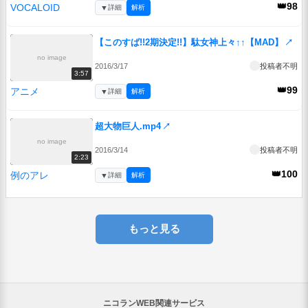
👑98
VOCALOID
▼
詳細
解析
【このすば!!2期決定!!】駄女神上々↑↑【MAD】
↗
no image
2016/3/17
投稿者不明
3:57
👑99
アニメ
▼
詳細
解析
超大物巨人.mp4
↗
no image
2016/3/14
投稿者不明
2:23
👑100
例のアレ
▼
詳細
解析
もっと見る
ニコランWEB関連サービス