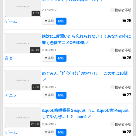
no image
2009/2/12
投稿者不明
1:33
👑25
ゲーム
▼
詳細
解析
絶対に1度聞いたら忘れられない！！あなたの心に
響く恋愛アニメOPED集
↗
no image
2016/3/11
投稿者不明
32:16
👑26
音楽
▼
詳細
解析
めぐみん「ﾀﾞｲｼﾞｮｳﾋﾞﾜﾀｼﾊﾂﾖｲ」 このすば10話
↗
no image
2016/3/17
投稿者不明
2:30
👑27
アニメ
▼
詳細
解析
&quot;喧嘩番長２&quot; ゥ… &quot;実況&quot;
してやんぜ…！？ part1
↗
no image
2016/3/17
投稿者不明
26:30
👑28
ゲーム
▼
詳細
解析