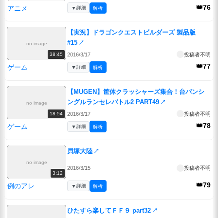
👑76
アニメ
▼
詳細
解析
【実況】ドラゴンクエストビルダーズ 製品版
#15
↗
no image
2016/3/17
投稿者不明
38:45
👑77
ゲーム
▼
詳細
解析
【MUGEN】筐体クラッシャーズ集合！台パンシ
ングルランセレバトル2 PART49
↗
no image
2016/3/17
投稿者不明
18:54
👑78
ゲーム
▼
詳細
解析
貝塚大陸
↗
no image
2016/3/15
投稿者不明
3:12
👑79
例のアレ
▼
詳細
解析
ひたすら楽してＦＦ９ part32
↗