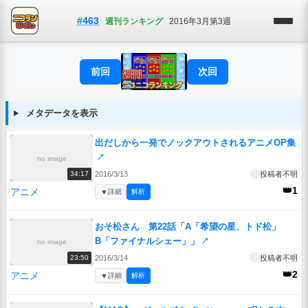
#463
週刊ランキング
2016年3月第3週
前回
次回
メタデータを表示
出だしから一発でノックアウトされるアニメOP集
↗
no image
2016/3/13
投稿者不明
34:17
👑1
アニメ
▼
詳細
解析
おそ松さん 第22話「A「希望の星、トド松」
B「ファイナルシェー」」
↗
no image
2016/3/14
投稿者不明
23:50
👑2
アニメ
▼
詳細
解析