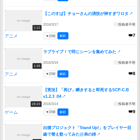
【このすば】チョーさんの演技が神すぎワロタ
↗
no image
2016/3/17
投稿者不明
1:12
👑7
アニメ
▼
詳細
解析
ラブライブ！で同じシーンを集めてみた
↗
no image
2016/3/19
投稿者不明
1:46
👑8
アニメ
▼
詳細
解析
【実況】「再び」瞬きすると即死するSCP-C.B
v1.2.3 :04
↗
no image
2016/3/14
投稿者不明
28:23
👑9
ゲーム
▼
詳細
解析
白猫プロジェクト「Stand Up!」をプレイヤー目
線で替え歌ってみた@弟の姉
↗
no image