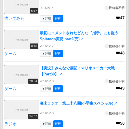
no image
2016/3/14
投稿者不明
5:17
👑47
描いてみた
▼
詳細
解析
最初にコメントされたどんな『指示』にも従う
Splatoon実況 part2(完)
↗
no image
2016/3/17
投稿者不明
0:18
👑48
ゲーム
▼
詳細
解析
【実況】みんなで激闘！マリオメーカー大戦
【Part30】
↗
no image
2016/3/13
投稿者不明
20:34
👑49
ゲーム
▼
詳細
解析
幕末ラジオ 第二十八回(小学生スペシャル)
↗
no image
2016/3/13
投稿者不明
54:57
👑50
ラジオ
▼
詳細
解析