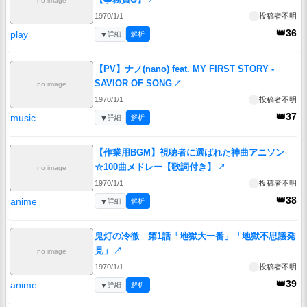
no image
1970/1/1
投稿者不明
👑36
play
▼
詳細
解析
【PV】ナノ(nano) feat. MY FIRST STORY -
SAVIOR OF SONG
↗
no image
1970/1/1
投稿者不明
👑37
music
▼
詳細
解析
【作業用BGM】視聴者に選ばれた神曲アニソン
☆100曲メドレー【歌詞付き】
↗
no image
1970/1/1
投稿者不明
👑38
anime
▼
詳細
解析
鬼灯の冷徹 第1話「地獄大一番」「地獄不思議発
見」
↗
no image
1970/1/1
投稿者不明
👑39
anime
▼
詳細
解析