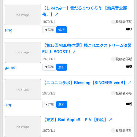
【しゃけみー】雪だるまつくろう 【効果音全部
俺。】
↗
no image
1970/1/1
投稿者不明
👑7
sing
▼
詳細
解析
【第13回MMD杯本選】艦これエクストリーム演習
FULL BOOST！
↗
no image
1970/1/1
投稿者不明
👑8
game
▼
詳細
解析
【ニコニコラボ】Blessing【SINGERS ver.B】
↗
no image
1970/1/1
投稿者不明
👑9
sing
▼
詳細
解析
【東方】Bad Apple!! ＰＶ【影絵】
↗
no image
1970/1/1
投稿者不明