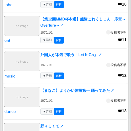
👑10
toho
▼
詳細
解析
【第12回MMD杯本選】艦隊これくしょん 序章～
Overture～
↗
no image
1970/1/1
投稿者不明
👑11
ent
▼
詳細
解析
外国人が本気で歌う「Let It Go」
↗
no image
1970/1/1
投稿者不明
👑12
music
▼
詳細
解析
【まなこ】ようかい体操第一 踊ってみた
↗
no image
1970/1/1
投稿者不明
👑13
dance
▼
詳細
解析
野々しくて
↗