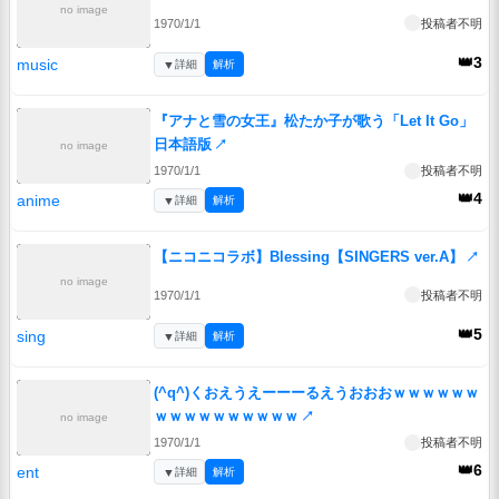
no image
1970/1/1
投稿者不明
👑3
music
▼
詳細
解析
『アナと雪の女王』松たか子が歌う「Let It Go」
日本語版
↗
no image
1970/1/1
投稿者不明
👑4
anime
▼
詳細
解析
【ニコニコラボ】Blessing【SINGERS ver.A】
↗
no image
1970/1/1
投稿者不明
👑5
sing
▼
詳細
解析
(^q^)くおえうえーーーるえうおおおｗｗｗｗｗｗ
ｗｗｗｗｗｗｗｗｗｗ
↗
no image
1970/1/1
投稿者不明
👑6
ent
▼
詳細
解析