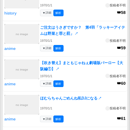
1970/1/1
投稿者不明
👑58
history
▼
詳細
解析
ご注文はうさぎですか？ 第4羽「ラッキーアイテ
ムは野菜と罪と罰」
↗
no image
1970/1/1
投稿者不明
👑59
anime
▼
詳細
解析
【吹き替え】まともじゃねぇ劇場版バーロー【大
阪編①】
↗
no image
1970/1/1
投稿者不明
👑60
anime
▼
詳細
解析
ほむらちゃんごめんね私DJになる
↗
no image
1970/1/1
投稿者不明
👑61
anime
▼
詳細
解析