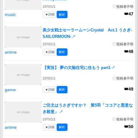
1970/1/1
投稿者不明
👑47
music
▼
詳細
解析
美少女戦士セーラームーンCrystal Act.1 うさぎ-
SAILORMOON-
↗
no image
1970/1/1
投稿者不明
👑48
anime
▼
詳細
解析
【実況】 夢の欠陥住宅に住もう part1
↗
no image
1970/1/1
投稿者不明
👑49
game
▼
詳細
解析
ご注文はうさぎですか？ 第5羽「ココアと悪意な
き殺意」
↗
no image
1970/1/1
投稿者不明
👑50
anime
▼
詳細
解析