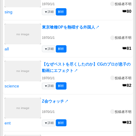
1970/1/1
投稿者不明
👑80
sing
▼
詳細
解析
東京喰種OPを熱唱する外国人
↗
no image
1970/1/1
投稿者不明
👑81
all
▼
詳細
解析
【なぜベストを尽くしたのか】CGのプロが息子の
動画にエフェクト
↗
no image
1970/1/1
投稿者不明
👑82
science
▼
詳細
解析
Z会ウォッチ
↗
no image
1970/1/1
投稿者不明
👑83
ent
▼
詳細
解析