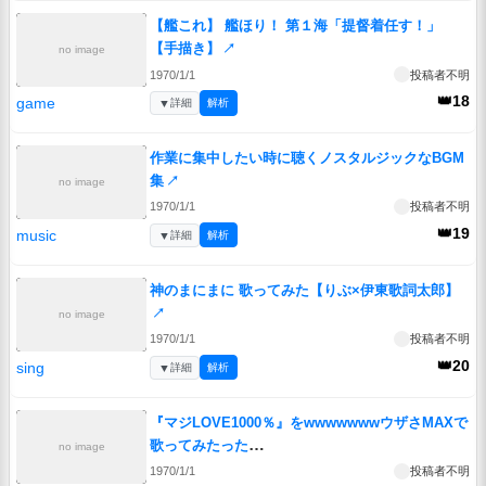
【艦これ】 艦ほり！ 第１海「提督着任す！」
【手描き】
↗
no image
1970/1/1
投稿者不明
👑18
game
▼
詳細
解析
作業に集中したい時に聴くノスタルジックなBGM
集
↗
no image
1970/1/1
投稿者不明
👑19
music
▼
詳細
解析
神のまにまに 歌ってみた【りぶ×伊東歌詞太郎】
↗
no image
1970/1/1
投稿者不明
👑20
sing
▼
詳細
解析
『マジLOVE1000％』をwwwwwwwウザさMAXで
歌ってみたった
no image
wwwwwwwwwwwwwwwwwwww
↗
1970/1/1
投稿者不明