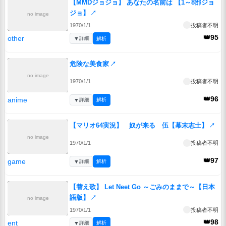
【MMDジョジョ】 あなたの名前は 【1～8部ジョ
ジョ】
↗
no image
1970/1/1
投稿者不明
👑95
other
▼
詳細
解析
危険な美食家
↗
no image
1970/1/1
投稿者不明
👑96
anime
▼
詳細
解析
【マリオ64実況】 奴が来る 伍【幕末志士】
↗
no image
1970/1/1
投稿者不明
👑97
game
▼
詳細
解析
【替え歌】 Let Neet Go ～ごみのままで～【日本
語版】
↗
no image
1970/1/1
投稿者不明
👑98
ent
▼
詳細
解析