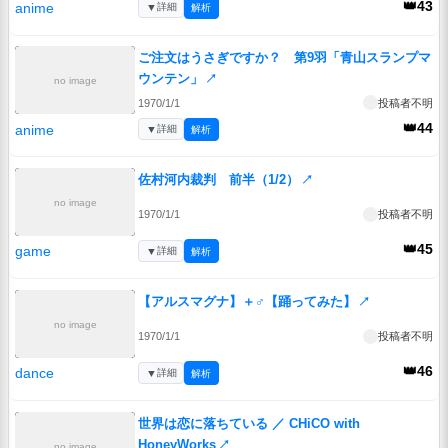
👑43
anime
▼
詳細
解析
ご注文はうさぎですか？ 第9羽「青山スランプマ
ウンテン」
↗
no image
1970/1/1
投稿者不明
👑44
anime
▼
詳細
解析
佐村河内裁判 前半（1/2）
↗
no image
1970/1/1
投稿者不明
👑45
game
▼
詳細
解析
【アルスマグナ】＋♂【踊ってみた】
↗
no image
1970/1/1
投稿者不明
👑46
dance
▼
詳細
解析
世界は恋に落ちている ／ CHiCO with
HoneyWorks
↗
no image