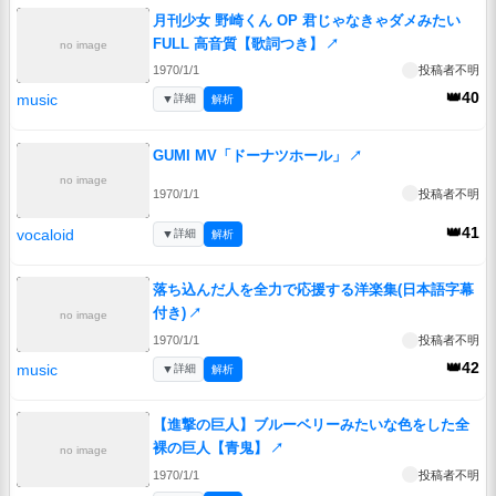
月刊少女 野崎くん OP 君じゃなきゃダメみたい
FULL 高音質【歌詞つき】
↗
no image
1970/1/1
投稿者不明
👑40
music
▼
詳細
解析
GUMI MV「ドーナツホール」
↗
no image
1970/1/1
投稿者不明
👑41
vocaloid
▼
詳細
解析
落ち込んだ人を全力で応援する洋楽集(日本語字幕
付き)
↗
no image
1970/1/1
投稿者不明
👑42
music
▼
詳細
解析
【進撃の巨人】ブルーベリーみたいな色をした全
裸の巨人【青鬼】
↗
no image
1970/1/1
投稿者不明