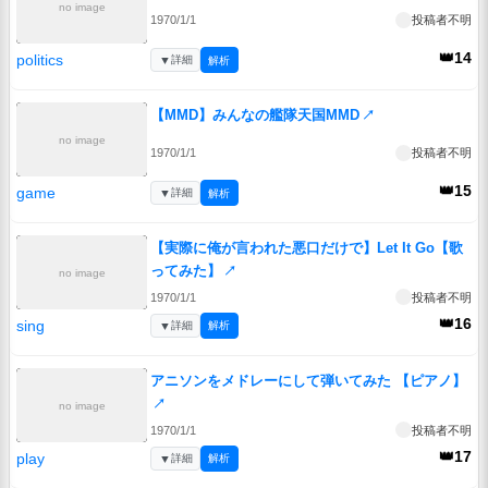
no image
1970/1/1
投稿者不明
👑14
politics
▼
詳細
解析
【MMD】みんなの艦隊天国MMD
↗
no image
1970/1/1
投稿者不明
👑15
game
▼
詳細
解析
【実際に俺が言われた悪口だけで】Let It Go【歌
ってみた】
↗
no image
1970/1/1
投稿者不明
👑16
sing
▼
詳細
解析
アニソンをメドレーにして弾いてみた 【ピアノ】
↗
no image
1970/1/1
投稿者不明
👑17
play
▼
詳細
解析