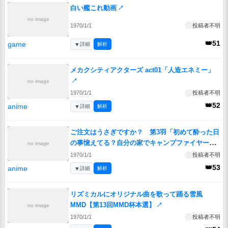
白い艦これ動画
↗
no image
1970/1/1
投稿者不明
👑51
game
▼
詳細
解析
メカクシティアクターズ act01「人造エネミー」
↗
no image
1970/1/1
投稿者不明
👑52
anime
▼
詳細
解析
ご注文はうさぎですか？ 第3羽「初めて酔った日
の事憶えてる？自分の家でキャンプファイヤーし
no image
ようとしたわよね」
↗
1970/1/1
投稿者不明
👑53
anime
▼
詳細
解析
リズミカルにオリジナル曲を歌って踊る雪風
MMD【第13回MMD杯本選】
↗
no image
1970/1/1
投稿者不明