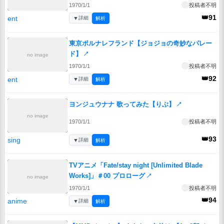
1970/1/1
投稿者不明
👑91
ent
▼
詳細
解析
東京ポルナレフランド【ジョジョの奇妙なパレー
ド】
↗
no image
1970/1/1
投稿者不明
👑92
ent
▼
詳細
解析
ヨンジュウナナ 歌ってみた【りぶ】
↗
no image
1970/1/1
投稿者不明
👑93
sing
▼
詳細
解析
TVアニメ「Fate/stay night [Unlimited Blade
Works]」＃00 プロローグ
↗
no image
1970/1/1
投稿者不明
👑94
anime
▼
詳細
解析