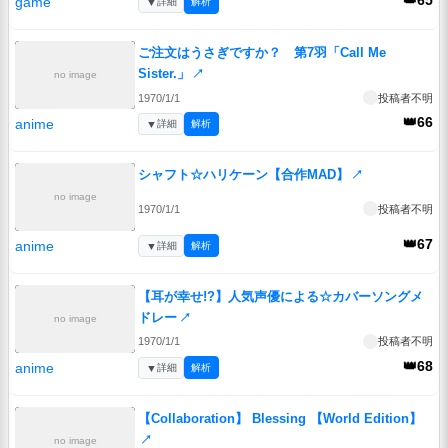
👑65
game
▼
詳細
解析
ご注文はうさぎですか？ 第7羽「Call Me
Sister.」
↗
no image
1970/1/1
投稿者不明
👑66
anime
▼
詳細
解析
シャフト☆ハリケーン【合作MAD】
↗
no image
1970/1/1
投稿者不明
👑67
anime
▼
詳細
解析
【耳が幸せ!?】人気声優による☆カバーソングメ
ドレー
↗
no image
1970/1/1
投稿者不明
👑68
anime
▼
詳細
解析
【Collaboration】 Blessing 【World Edition】
↗
no image