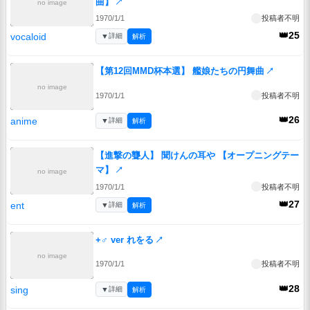
曲】
↗
no image
1970/1/1
投稿者不明
👑25
vocaloid
▼
詳細
解析
【第12回MMD杯本選】 艦娘たちの円舞曲
↗
no image
1970/1/1
投稿者不明
👑26
anime
▼
詳細
解析
【進撃の聾人】 聞けんの耳や 【オープニングテー
マ】
↗
no image
1970/1/1
投稿者不明
👑27
ent
▼
詳細
解析
+♂ ver れをる
↗
no image
1970/1/1
投稿者不明
👑28
sing
▼
詳細
解析