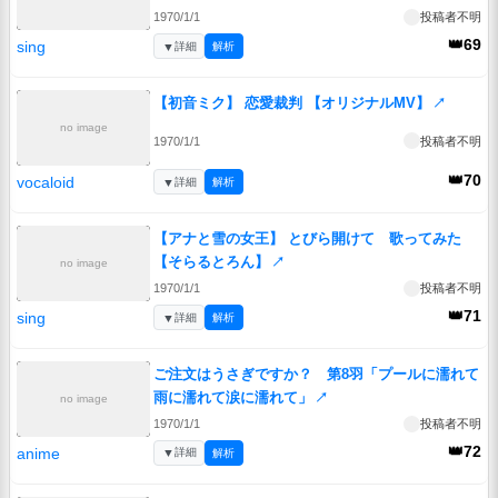
1970/1/1
投稿者不明
👑69
sing
▼
詳細
解析
【初音ミク】 恋愛裁判 【オリジナルMV】
↗
no image
1970/1/1
投稿者不明
👑70
vocaloid
▼
詳細
解析
【アナと雪の女王】 とびら開けて 歌ってみた
【そらるとろん】
↗
no image
1970/1/1
投稿者不明
👑71
sing
▼
詳細
解析
ご注文はうさぎですか？ 第8羽「プールに濡れて
雨に濡れて涙に濡れて」
↗
no image
1970/1/1
投稿者不明
👑72
anime
▼
詳細
解析