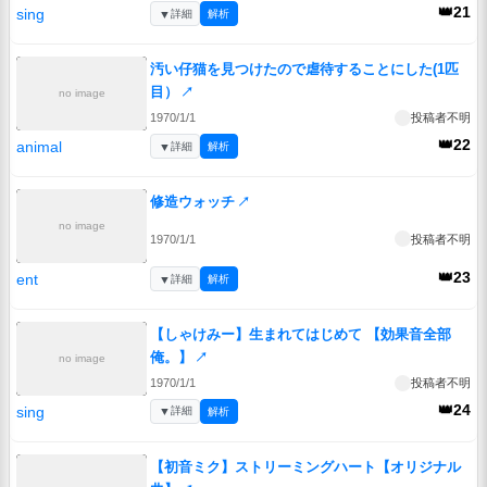
👑21
sing
▼
詳細
解析
汚い仔猫を見つけたので虐待することにした(1匹
目）
↗
no image
1970/1/1
投稿者不明
👑22
animal
▼
詳細
解析
修造ウォッチ
↗
no image
1970/1/1
投稿者不明
👑23
ent
▼
詳細
解析
【しゃけみー】生まれてはじめて 【効果音全部
俺。】
↗
no image
1970/1/1
投稿者不明
👑24
sing
▼
詳細
解析
【初音ミク】ストリーミングハート【オリジナル