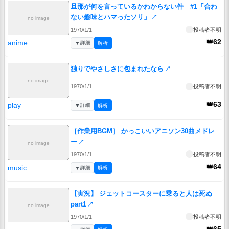
旦那が何を言っているかわからない件 #1「合わ
ない趣味とハマったソリ」
↗
no image
1970/1/1
投稿者不明
👑62
anime
▼
詳細
解析
独りでやさしさに包まれたなら
↗
no image
1970/1/1
投稿者不明
👑63
play
▼
詳細
解析
［作業用BGM］ かっこいいアニソン30曲メドレ
ー
↗
no image
1970/1/1
投稿者不明
👑64
music
▼
詳細
解析
【実況】 ジェットコースターに乗ると人は死ぬ
part1
↗
no image
1970/1/1
投稿者不明