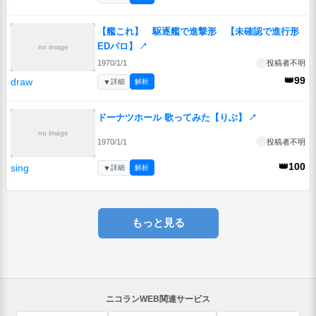
【艦これ】 駆逐艦で進撃形 【未確認で進行形
EDパロ】
↗
no image
1970/1/1
投稿者不明
👑99
draw
▼
詳細
解析
ドーナツホール 歌ってみた【りぶ】
↗
no image
1970/1/1
投稿者不明
👑100
sing
▼
詳細
解析
もっと見る
ニコランWEB関連サービス