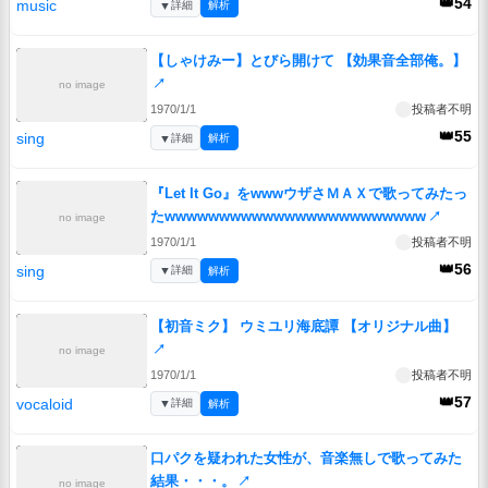
👑54
music
▼
詳細
解析
【しゃけみー】とびら開けて 【効果音全部俺。】
↗
no image
1970/1/1
投稿者不明
👑55
sing
▼
詳細
解析
『Let It Go』をwwwウザさＭＡＸで歌ってみたっ
たwwwwwwwwwwwwwwwwwwwwwwww
↗
no image
1970/1/1
投稿者不明
👑56
sing
▼
詳細
解析
【初音ミク】 ウミユリ海底譚 【オリジナル曲】
↗
no image
1970/1/1
投稿者不明
👑57
vocaloid
▼
詳細
解析
口パクを疑われた女性が、音楽無しで歌ってみた
結果・・・。
↗
no image