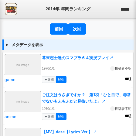
2014年 年間ランキング
前回
次回
メタデータを表示
幕末志士達のスマブラ６４実況プレイ
↗
no image
1970/1/1
投稿者不明
👑1
game
▼
詳細
解析
ご注文はうさぎですか？ 第1羽「ひと目で、尋常
でないもふもふだと見抜いたよ」
↗
no image
1970/1/1
投稿者不明
👑2
anime
▼
詳細
解析
【MV】daze【Lyrics Ver.】
↗