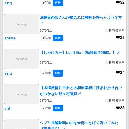
👑32
sing
▼
詳細
解析
決闘者の皆さんが艦これに興味を持ったようです
↗
no image
1970/1/1
投稿者不明
👑33
anime
▼
詳細
解析
【しゃけみー】Let It Go 【効果音全部俺。】
↗
no image
1970/1/1
投稿者不明
👑34
sing
▼
詳細
解析
【水曜激情】半沢と大和田常務に挟まれ折り合い
がつかない野々村議員
↗
no image
1970/1/1
投稿者不明
👑35
ent
▼
詳細
解析
ジブリ長編映画の曲を全部つなげて弾いてみた
【事務員G】
↗