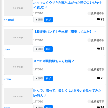
ホッキョクウサギが立ち上がった時のコレジャナ
イ感UC
↗
no image
1970/1/1
投稿者不明
👑73
animal
▼
詳細
解析
【和楽器バンド】千本桜【演奏してみた】
↗
no image
1970/1/1
投稿者不明
👑74
play
▼
詳細
解析
スパロボ風龍驤ちゃん動画
↗
no image
1970/1/1
投稿者不明
👑75
draw
▼
詳細
解析
叫んで、喋って、楽しく Let It Go を歌ってみた
by詩人
↗
no image
1970/1/1
投稿者不明
👑76
sing
▼
詳細
解析