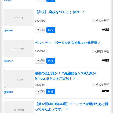
【実況】 廃校をつくろう part1
↗
no image
1970/1/1
投稿者不明
👑88
game
▼
詳細
解析
ペルソナ４ ボーカルＢＧＭ集 ver.修正版
↗
no image
1970/1/1
投稿者不明
👑89
music
▼
詳細
解析
最強の匠は誰か！？絶望的センス4人衆が
Minecraftをカオス実況！
↗
no image
1970/1/1
投稿者不明
👑90
game
▼
詳細
解析
【第12回MMD杯本選】イーノックが艦娘たちと踊
ってみたようです。
↗
no image