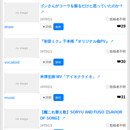
ゴンさんがコーラを振るだけと思っていたのか？
↗
no image
1970/1/1
投稿者不明
👑29
draw
▼
詳細
解析
『初音ミク』千本桜『オリジナル曲PV』
↗
no image
1970/1/1
投稿者不明
👑30
vocaloid
▼
詳細
解析
米津玄師 MV「アイネクライネ」
↗
no image
1970/1/1
投稿者不明
👑31
music
▼
詳細
解析
【艦これ替え歌】SORYU AND FUSO【SAVIOR
OF SONG】
↗
no image
1970/1/1
投稿者不明