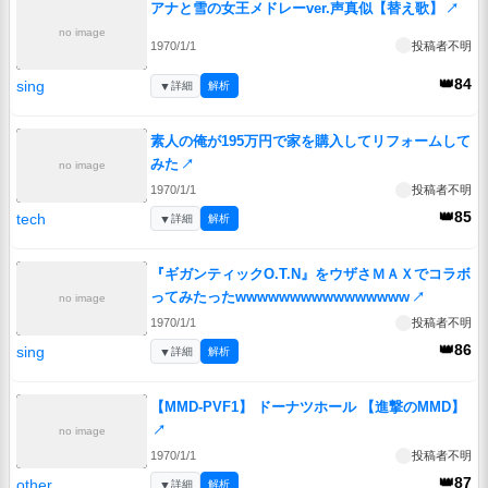
アナと雪の女王メドレーver.声真似【替え歌】
↗
no image
1970/1/1
投稿者不明
👑84
sing
▼
詳細
解析
素人の俺が195万円で家を購入してリフォームして
みた
↗
no image
1970/1/1
投稿者不明
👑85
tech
▼
詳細
解析
『ギガンティックO.T.N』をウザさＭＡＸでコラボ
ってみたったwwwwwwwwwwwwwwww
↗
no image
1970/1/1
投稿者不明
👑86
sing
▼
詳細
解析
【MMD-PVF1】 ドーナツホール 【進撃のMMD】
↗
no image
1970/1/1
投稿者不明
👑87
other
▼
詳細
解析