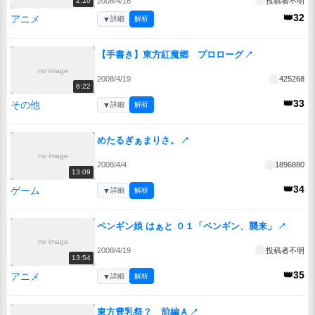
2008/4/16
投稿者不明
2:10
👑32
アニメ
▼
詳細
解析
【手書き】東方紅魔郷 プロローグ
↗
no image
2008/4/19
425268
6:22
👑33
その他
▼
詳細
解析
めたるぎぁまりさ。
↗
no image
2008/4/4
1896880
13:09
👑34
ゲーム
▼
詳細
解析
ペンギン娘 はぁと ０１「ペンギン、襲来」
↗
no image
2008/4/19
投稿者不明
13:54
👑35
アニメ
▼
詳細
解析
東方豊乳祭？ 前編Ａ
↗