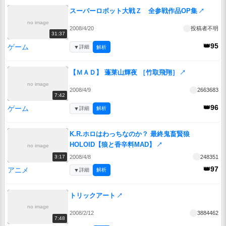
スーパーロボット大戦Ｚ 全参戦作品OP集
↗
no image
2008/4/20
投稿者不明
31:37
👑95
ゲーム
▼
詳細
解析
【ＭＡＤ】 蓬莱山輝夜 ［竹取飛翔］
↗
no image
2008/4/9
2663683
7:42
👑96
ゲーム
▼
詳細
解析
K.R.ホロはわっちなのか？ 最終鬼畜賢狼
HOLOID【狼と香辛料MAD】
↗
no image
2008/4/8
248351
3:17
👑97
アニメ
▼
詳細
解析
トリックアート
↗
no image
2008/2/12
3884462
7:48