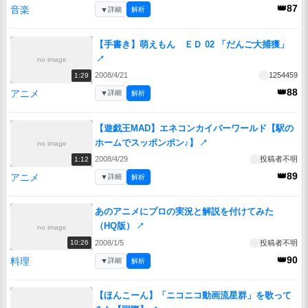
👑87
音楽
▼
詳細
解析
【手書き】萌えもん ＥＤ 02 「だんご大捕獲」
↗
no image
2008/4/21
1254459
1:29
👑88
アニメ
▼
詳細
解析
【遊戯王MAD】エネコンカイバーワールド【駅の
ホームでスッポンポン♪】
↗
no image
2008/4/29
投稿者不明
1:12
👑89
アニメ
▼
詳細
解析
あのアニメにプロの実況と解説を付けてみた
（HQ版）
↗
no image
2008/1/5
投稿者不明
10:26
👑90
料理
▼
詳細
解析
【ほんこーん】「ニコニコ動画流星群」を歌って