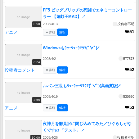
FF5 ビッグブリッヂの死闘でエネミーコントロー
ラー 【遊戯王MAD】
↗
no image
2008/4/13
投稿者不明
0:50
👑51
アニメ
▼
詳細
解析
Windowsもｳｯｰｳｯｰｳﾏｳﾏ(ﾟ∀ﾟ)
↗
no image
2008/4/2
577578
3:24
👑52
投稿者コメント
▼
詳細
解析
ルパン三世もｳｯｰｳｯｰｳﾏｳﾏ(ﾟ∀ﾟ)(高画質版)
↗
no image
2008/4/19
530680
2:55
👑53
アニメ
▼
詳細
解析
夜神月を雛見沢に閉じ込めてみた／ひぐらしがな
くですの 「テスト」
↗
no image
2008/4/26
投稿者不明
10:00