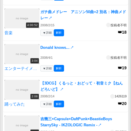
ガチ曲メドレー アニソン50曲+2 別名：神曲メド
レー
↗
no image
2008/2/15
投稿者不明
4:00:52
👑18
音楽
▼
詳細
解析
Donald knows...
↗
no image
2008/4/1
投稿者不明
3:04
👑19
エンターテイメント
▼
詳細
解析
【3DCG】くるっと・おどって・初音ミク【ねん
どろいど】
↗
no image
2008/2/14
1426119
2:08
👑20
踊ってみた
▼
詳細
解析
吉幾三×Capsule×DaftPunk×BeastieBoys
StarrySky - IKZOLOGIC Remix -
↗
no image