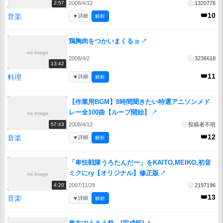
2008/4/12
1320776
2:57
👑10
音楽
▼
詳細
解析
鶏胸肉をつかいまくるョ
↗
no image
2008/4/2
3236618
13:42
👑11
料理
▼
詳細
解析
【作業用BGM】8時間聞きたい特選アニソンメド
レー全100曲【ループ開始】
↗
no image
2008/4/12
投稿者不明
57:43
👑12
音楽
▼
詳細
解析
「卑怯戦隊うろたんだー」をKAITO,MEIKO,初音
ミクにry【オリジナル】修正版
↗
no image
2007/11/28
2197196
4:20
👑13
音楽
▼
詳細
解析