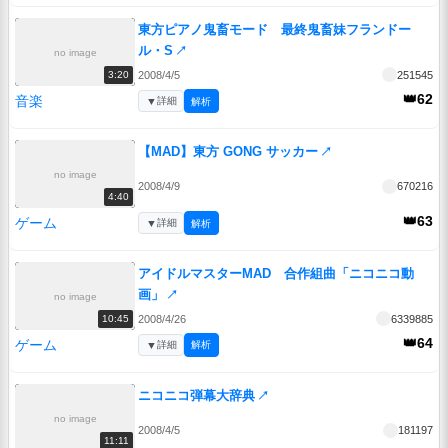
東方ピアノ鬼畜モード 最終鬼畜妹フランドー
ル・S
↗
no image
2008/4/5
251545
3:20
👑62
音楽
▼
詳細
解析
【MAD】東方 GONG サッカー
↗
no image
2008/4/9
670216
4:40
👑63
ゲーム
▼
詳細
解析
アイドルマスターMAD 合作組曲「ニコニコ動
画」
↗
no image
2008/4/26
6339885
10:45
👑64
ゲーム
▼
詳細
解析
ニコニコ弾幕大辞典
↗
no image
2008/4/5
181197
11:11