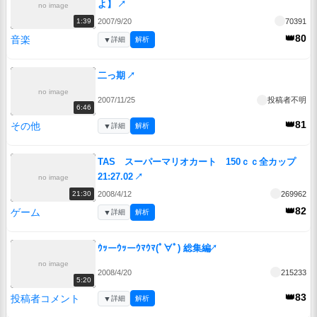
よ】
↗
no image
2007/9/20
70391
1:39
👑80
音楽
▼
詳細
解析
二っ期
↗
no image
2007/11/25
投稿者不明
6:46
👑81
その他
▼
詳細
解析
TAS スーパーマリオカート 150ｃｃ全カップ
21:27.02
↗
no image
2008/4/12
269962
21:30
👑82
ゲーム
▼
詳細
解析
ｳｯーｳｯーｳﾏｳﾏ(ﾟ∀ﾟ) 総集編
↗
no image
2008/4/20
215233
5:20
👑83
投稿者コメント
▼
詳細
解析