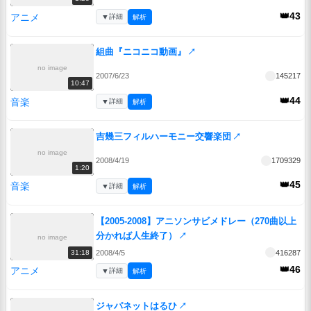
👑43
アニメ
▼
詳細
解析
組曲『ニコニコ動画』
↗
no image
2007/6/23
145217
10:47
👑44
音楽
▼
詳細
解析
吉幾三フィルハーモニー交響楽団
↗
no image
2008/4/19
1709329
1:20
👑45
音楽
▼
詳細
解析
【2005-2008】アニソンサビメドレー（270曲以上
分かれば人生終了）
↗
no image
2008/4/5
416287
31:18
👑46
アニメ
▼
詳細
解析
ジャパネットはるひ
↗