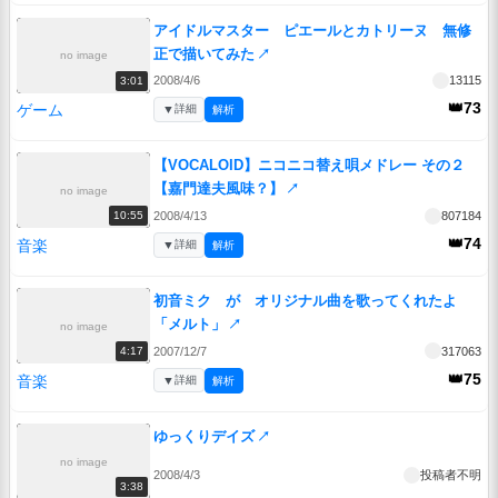
アイドルマスター ピエールとカトリーヌ 無修
正で描いてみた
↗
no image
2008/4/6
13115
3:01
👑73
ゲーム
▼
詳細
解析
【VOCALOID】ニコニコ替え唄メドレー その２
【嘉門達夫風味？】
↗
no image
2008/4/13
807184
10:55
👑74
音楽
▼
詳細
解析
初音ミク が オリジナル曲を歌ってくれたよ
「メルト」
↗
no image
2007/12/7
317063
4:17
👑75
音楽
▼
詳細
解析
ゆっくりデイズ
↗
no image
2008/4/3
投稿者不明
3:38