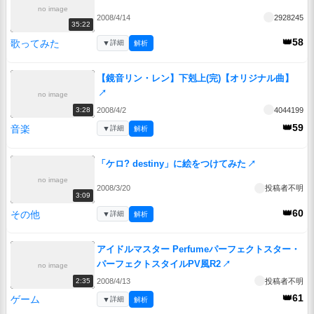
no image
2008/4/14
2928245
35:22
👑58
歌ってみた
▼
詳細
解析
【鏡音リン・レン】下剋上(完)【オリジナル曲】
↗
no image
2008/4/2
4044199
3:28
👑59
音楽
▼
詳細
解析
「ケロ? destiny」に絵をつけてみた
↗
no image
2008/3/20
投稿者不明
3:09
👑60
その他
▼
詳細
解析
アイドルマスター Perfumeパーフェクトスター・
パーフェクトスタイルPV風R2
↗
no image
2008/4/13
投稿者不明
2:35
👑61
ゲーム
▼
詳細
解析