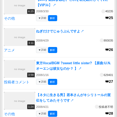
【VIPｽﾚ】
↗
no image
2008/3/30
40235
6:25
👑25
その他
▼
詳細
解析
ねぎだけでじゅうぶんですよ
↗
no image
2008/4/29
893035
3:11
👑26
アニメ
▼
詳細
解析
東方VocalBGM ?sweet little sister? 【原曲:U.N.
オーエンは彼女なのか？ 】
↗
no image
2008/1/16
629401
3:58
👑27
投稿者コメント
▼
詳細
解析
【ネタに生きる男】若本さんがキシリトールの宣
伝をしてみたそうです
↗
no image
2008/4/21
投稿者不明
1:24
👑28
その他
▼
詳細
解析