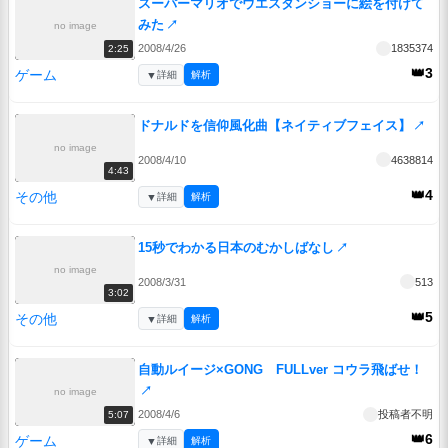
スーパーマリオでウエスタンショーに絵を付けて
みた
↗
no image
2008/4/26
1835374
2:25
👑3
ゲーム
▼
詳細
解析
ドナルドを信仰風化曲【ネイティブフェイス】
↗
no image
2008/4/10
4638814
4:43
👑4
その他
▼
詳細
解析
15秒でわかる日本のむかしばなし
↗
no image
2008/3/31
513
3:02
👑5
その他
▼
詳細
解析
自動ルイージ×GONG FULLver コウラ飛ばせ！
↗
no image
2008/4/6
投稿者不明
5:07
👑6
ゲーム
▼
詳細
解析