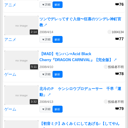
👑76
アニメ
▼
詳細
解析
ツンでデレってすぐ入信〜狂喜のツンデレ神釘宮
教
↗
no image
2008/4/14
1004134
2:14
👑77
アニメ
▼
詳細
解析
【MAD】モンハン×Acid Black
Cherry『DRAGON CARNIVAL』【完全版】
↗
no image
2008/4/10
投稿者不明
5:11
👑78
ゲーム
▼
詳細
解析
北斗のＰ ケンシロウプロデューサー 千早「運
動」
↗
no image
2008/4/13
投稿者不明
3:32
👑79
ゲーム
▼
詳細
解析
【初音ミク】みくみくにしてあげる♪【してやん