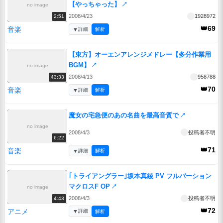
【やっちゃった】
↗
no image
2008/4/23
1928972
2:51
👑69
音楽
▼
詳細
解析
【東方】オーエンアレンジメドレー【多分作業用
BGM】
↗
no image
2008/4/13
958788
43:33
👑70
音楽
▼
詳細
解析
魔女の宅急便のあの名曲を最高音質で
↗
no image
2008/4/3
投稿者不明
6:22
👑71
音楽
▼
詳細
解析
｢トライアングラー｣坂本真綾 PV フルバーション
マクロスF OP
↗
no image
2008/4/3
投稿者不明
4:43
👑72
アニメ
▼
詳細
解析