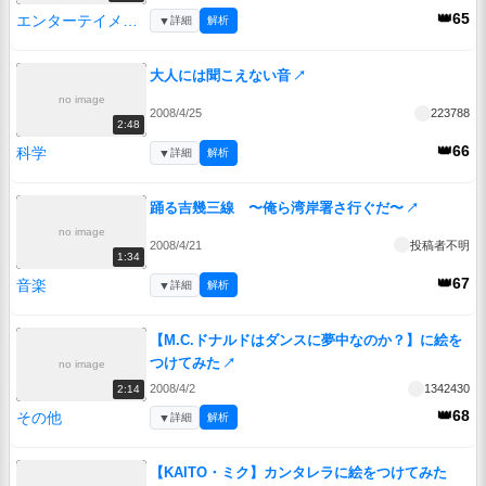
👑65
エンターテイメント
▼
詳細
解析
大人には聞こえない音
↗
no image
2008/4/25
223788
2:48
👑66
科学
▼
詳細
解析
踊る吉幾三線 〜俺ら湾岸署さ行ぐだ〜
↗
no image
2008/4/21
投稿者不明
1:34
👑67
音楽
▼
詳細
解析
【M.C.ドナルドはダンスに夢中なのか？】に絵を
つけてみた
↗
no image
2008/4/2
1342430
2:14
👑68
その他
▼
詳細
解析
【KAITO・ミク】カンタレラに絵をつけてみた