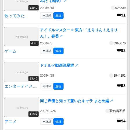
みた【国際】
↗
no image
2008/4/18
523339
13:49
👑91
歌ってみた
▼
詳細
解析
アイドルマスター × 東方 「えりりん！えりり
ん！」春香
↗
no image
2008/4/5
3963070
4:43
👑92
ゲーム
▼
詳細
解析
ドナルド動画流星群
↗
no image
2008/4/25
1944191
13:49
👑93
エンターテイメント
▼
詳細
解析
同じ声優と知って驚いたキャラ まとめ編
↗
no image
2007/12/26
投稿者不明
41:07
👑94
アニメ
▼
詳細
解析