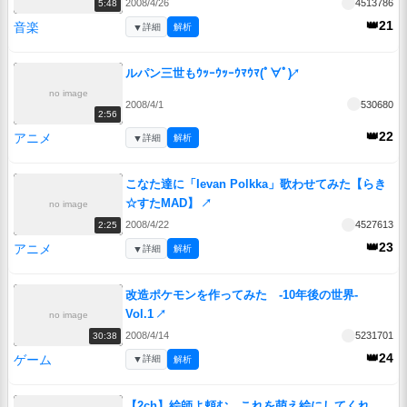
2008/4/26
4513786
5:48
👑21
音楽
▼
詳細
解析
ルパン三世もｳｯｰｳｯｰｳﾏｳﾏ(ﾟ∀ﾟ)
↗
no image
2008/4/1
530680
2:56
👑22
アニメ
▼
詳細
解析
こなた達に「Ievan Polkka」歌わせてみた【らき
☆すたMAD】
↗
no image
2008/4/22
4527613
2:25
👑23
アニメ
▼
詳細
解析
改造ポケモンを作ってみた -10年後の世界-
Vol.1
↗
no image
2008/4/14
5231701
30:38
👑24
ゲーム
▼
詳細
解析
【2ch】絵師よ頼む。これを萌え絵にしてくれ。