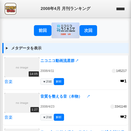
2008年4月 月刊ランキング
前回
次回
メタデータを表示
ニコニコ動画流星群
↗
no image
2008/4/11
145217
14:05
👑1
音楽
▼
詳細
解析
音質を整える音（本物）
↗
no image
2008/4/23
3341148
1:27
👑2
音楽
▼
詳細
解析