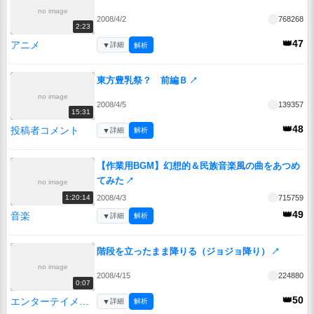
no image
2008/4/2
768268
2:23
👑47
アニメ
▼
詳細
解析
東方豊乳祭？ 前編Ｂ
↗
no image
2008/4/5
139357
15:31
👑48
投稿者コメント
▼
詳細
解析
【作業用BGM】幻想的＆民族音楽風の曲をあつめ
てみた
↗
no image
2008/4/3
715759
1:20:14
👑49
音楽
▼
詳細
解析
階段を立ったまま降りる（ジョジョ降り）
↗
no image
2008/4/15
224880
0:07
👑50
エンターテイメント
▼
詳細
解析