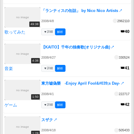
「ランティスの缶詰」 by Nico Nico Artists
↗
no image
2008/4/8
2962110
49:38
👑40
歌ってみた
▼
詳細
解析
【KAITO】千年の独奏歌(オリジナル曲)
↗
no image
2008/4/27
330524
4:38
👑41
音楽
▼
詳細
解析
東方嘘偽樂 -Enjoy April Fool&#039;s Day-
↗
no image
2008/4/1
222717
1:50
👑42
ゲーム
▼
詳細
解析
スザク
↗
no image
2008/4/18
505433
1:28