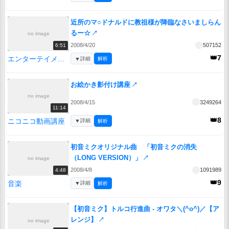
近所のマ○ドナルドに教祖様が降臨なさいましらん
るー☆
↗
no image
2008/4/20
507152
6:51
👑7
エンターテイメント
▼
詳細
解析
お絵かき影付け講座
↗
no image
2008/4/15
3249264
11:14
👑8
ニコニコ動画講座
▼
詳細
解析
初音ミクオリジナル曲 「初音ミクの消失
（LONG VERSION）」
↗
no image
2008/4/8
1091989
4:48
👑9
音楽
▼
詳細
解析
【初音ミク】トルコ行進曲 - オワタ＼(^o^)／【ア
レンジ】
↗
no image