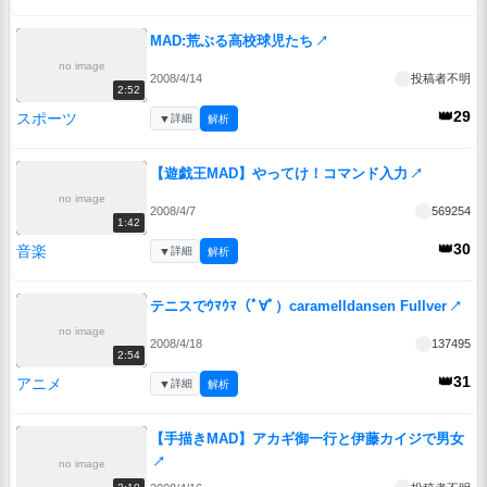
MAD:荒ぶる高校球児たち
↗
no image
2008/4/14
投稿者不明
2:52
👑29
スポーツ
▼
詳細
解析
【遊戯王MAD】やってけ！コマンド入力
↗
no image
2008/4/7
569254
1:42
👑30
音楽
▼
詳細
解析
テニスでｳﾏｳﾏ（ﾟ∀ﾟ）caramelldansen Fullver
↗
no image
2008/4/18
137495
2:54
👑31
アニメ
▼
詳細
解析
【手描きMAD】アカギ御一行と伊藤カイジで男女
↗
no image