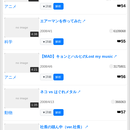
👑54
アニメ
▼
詳細
解析
エアーマンを作ってみた
↗
no image
2008/4/1
6109068
4:36
👑55
科学
▼
詳細
解析
【MAD】キョンとハルヒのLost my music
↗
no image
2008/4/6
3175801
4:21
👑56
アニメ
▼
詳細
解析
ネコ vs はぐれメタル
↗
no image
2008/4/13
366063
1:35
👑57
動物
▼
詳細
解析
社長の頭ん中（ver.社長）
↗