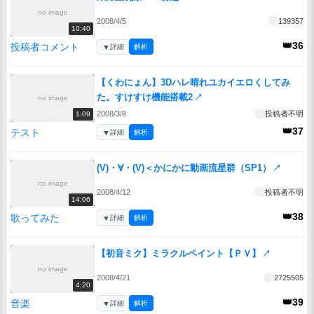
no image
2008/4/5
139357
10:40
👑36
投稿者コメント
▼
詳細
解析
【くわにょん】3Dハレ晴れユカイエロくしてみ
た。すけすけ機能搭載2
↗
no image
2008/3/8
投稿者不明
1:09
👑37
テスト
▼
詳細
解析
(V)・∀・(V)＜かにかに動画流星群（SP1）
↗
no image
2008/4/12
投稿者不明
14:06
👑38
歌ってみた
▼
詳細
解析
【初音ミク】ミラクルペイント【ＰＶ】
↗
no image
2008/4/21
2725505
4:20
👑39
音楽
▼
詳細
解析