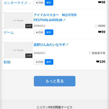
👑98
エンターテイメント
▼
詳細
解析
アイドルマスター M@STER
FESTIVAL&#039;08
↗
no image
2008/4/12
49092
3:47
👑99
ゲーム
▼
詳細
解析
志村けんみたいなヤギ
↗
no image
2008/4/17
投稿者不明
2:00
👑100
動物
▼
詳細
解析
もっと見る
ニコランWEB関連サービス