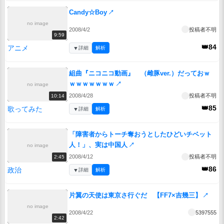
Candy☆Boy
↗
no image
2008/4/2
投稿者不明
9:59
👑84
アニメ
▼
詳細
解析
組曲『ニコニコ動画』 （雌豚ver.）だっておｗ
ｗｗｗｗｗｗｗ
↗
no image
2008/4/28
投稿者不明
10:14
👑85
歌ってみた
▼
詳細
解析
「障害者からトーチ奪おうとしたひどいチベット
人！」、実は中国人
↗
no image
2008/4/12
投稿者不明
2:45
👑86
政治
▼
詳細
解析
片翼の天使は東京さ行ぐだ 【FF7×吉幾三】
↗
no image
2008/4/22
5397555
2:42