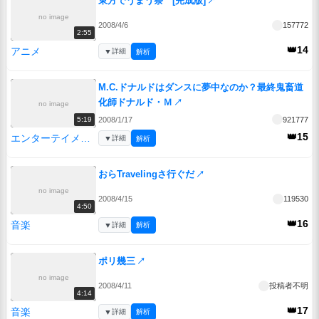
東方でうまう祭 [完成版]
↗
no image
2008/4/6
157772
2:55
👑14
アニメ
▼
詳細
解析
M.C.ドナルドはダンスに夢中なのか？最終鬼畜道
化師ドナルド・Ｍ
↗
no image
2008/1/17
921777
5:19
👑15
エンターテイメント
▼
詳細
解析
おらTravelingさ行ぐだ
↗
no image
2008/4/15
119530
4:50
👑16
音楽
▼
詳細
解析
ポリ幾三
↗
no image
2008/4/11
投稿者不明
4:14
👑17
音楽
▼
詳細
解析