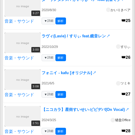
no image
2020/8/30
かいりきベア
3:27
👑25
音楽・サウンド
▼
詳細
解析
ラヴィ(Lavie) / すりぃ feat.鏡音レン
↗
no image
2022/10/29
すりぃ
3:00
👑26
音楽・サウンド
▼
詳細
解析
フォニイ - kafu [オリジナル]
↗
no image
2021/6/5
ツミキ
3:08
👑27
音楽・サウンド
▼
詳細
解析
【ニコカラ】星街すいせい-ビビデバ(On Vocal)
↗
no image
2024/3/25
键盘Office
2:51
👑28
音楽・サウンド
▼
詳細
解析