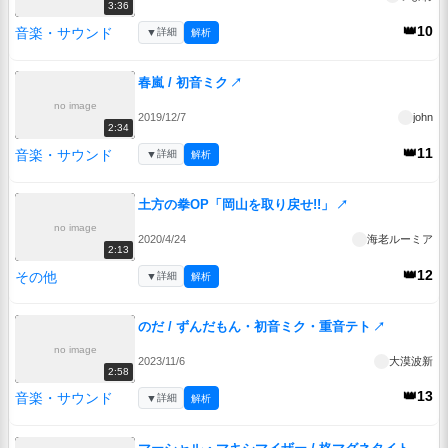
3:36
👑10
音楽・サウンド
▼
詳細
解析
春嵐 / 初音ミク
↗
no image
2019/12/7
john
2:34
👑11
音楽・サウンド
▼
詳細
解析
土方の拳OP「岡山を取り戻せ!!」
↗
no image
2020/4/24
海老ルーミア
2:13
👑12
その他
▼
詳細
解析
のだ / ずんだもん・初音ミク・重音テト
↗
no image
2023/11/6
大漠波新
2:58
👑13
音楽・サウンド
▼
詳細
解析