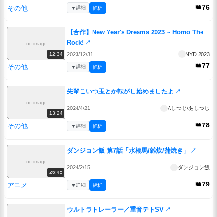
👑76
その他
▼
詳細
解析
【合作】New Year's Dreams 2023 ~ Homo The
Rock!
↗
no image
2023/12/31
NYD 2023
12:34
👑77
その他
▼
詳細
解析
先輩こいつ玉とか転がし始めましたよ
↗
no image
2024/4/21
Aしつじ/あしつじ
13:24
👑78
その他
▼
詳細
解析
ダンジョン飯 第7話「水棲馬/雑炊/蒲焼き」
↗
no image
2024/2/15
ダンジョン飯
26:45
👑79
アニメ
▼
詳細
解析
ウルトラトレーラー／重音テトSV
↗