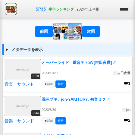
SP35
半年ランキング
2024年上半期
前回
次回
メタデータを表示
オーバーライド - 重音テトSV[吉田夜世]
↗
no image
2023/11/29
吉田夜世
2:18
👑1
音楽・サウンド
▼
詳細
解析
混沌ブギ / jon-YAKITORY, 初音ミク
↗
no image
2023/8/30
jon
2:34
👑2
音楽・サウンド
▼
詳細
解析