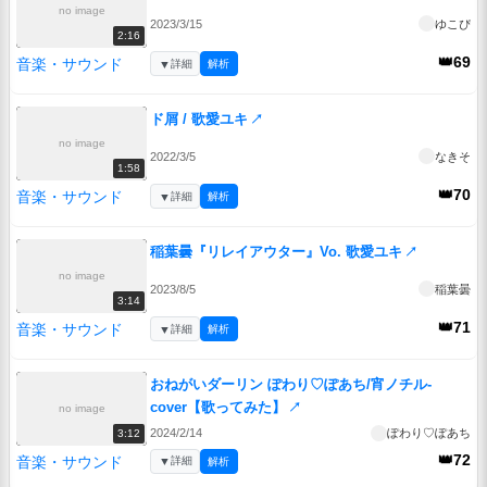
no image
2023/3/15
ゆこぴ
2:16
👑69
音楽・サウンド
▼
詳細
解析
ド屑 / 歌愛ユキ
↗
no image
2022/3/5
なきそ
1:58
👑70
音楽・サウンド
▼
詳細
解析
稲葉曇『リレイアウター』Vo. 歌愛ユキ
↗
no image
2023/8/5
稲葉曇
3:14
👑71
音楽・サウンド
▼
詳細
解析
おねがいダーリン ぽわり♡ぽあち/宵ノチル-
cover【歌ってみた】
↗
no image
2024/2/14
ぽわり♡ぽあち
3:12
👑72
音楽・サウンド
▼
詳細
解析