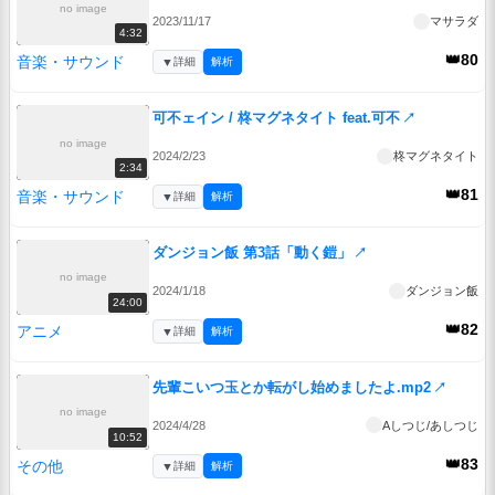
no image
2023/11/17
マサラダ
4:32
👑80
音楽・サウンド
▼
詳細
解析
可不ェイン / 柊マグネタイト feat.可不
↗
no image
2024/2/23
柊マグネタイト
2:34
👑81
音楽・サウンド
▼
詳細
解析
ダンジョン飯 第3話「動く鎧」
↗
no image
2024/1/18
ダンジョン飯
24:00
👑82
アニメ
▼
詳細
解析
先輩こいつ玉とか転がし始めましたよ.mp2
↗
no image
2024/4/28
Aしつじ/あしつじ
10:52
👑83
その他
▼
詳細
解析