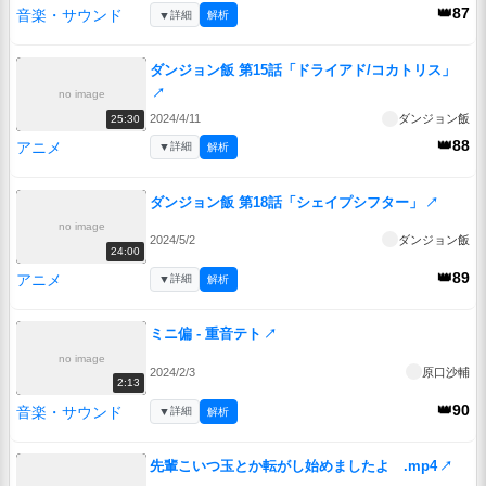
👑87
音楽・サウンド
▼
詳細
解析
ダンジョン飯 第15話「ドライアド/コカトリス」
↗
no image
2024/4/11
ダンジョン飯
25:30
👑88
アニメ
▼
詳細
解析
ダンジョン飯 第18話「シェイプシフター」
↗
no image
2024/5/2
ダンジョン飯
24:00
👑89
アニメ
▼
詳細
解析
ミニ偏 - 重音テト
↗
no image
2024/2/3
原口沙輔
2:13
👑90
音楽・サウンド
▼
詳細
解析
先輩こいつ玉とか転がし始めましたよ .mp4
↗