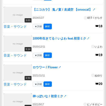
【ニコカラ】 鬼ノ宴 / 友成空 【onvocal】
↗
no image
2024/1/27
硝子 / がらす
3:03
👑18
音楽・サウンド
▼
詳細
解析
1000年生きてる / いよわ feat.初音ミク
↗
no image
2020/12/11
いよわ
3:14
👑19
音楽・サウンド
▼
詳細
解析
ロウワー / Flower
↗
no image
2021/11/11
ぬゆり
3:50
👑20
音楽・サウンド
▼
詳細
解析
神っぽいな / 初音ミク
↗
no image
2021/9/17
ピノキオピー