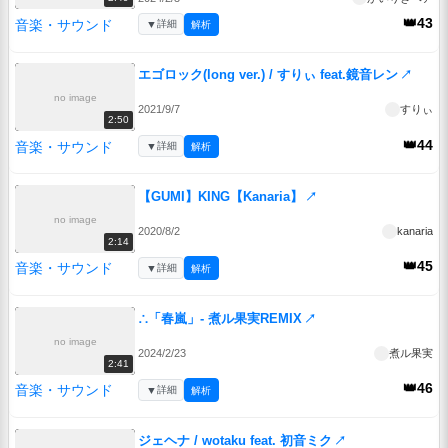
👑43
音楽・サウンド
▼
詳細
解析
エゴロック(long ver.) / すりぃ feat.鏡音レン
↗
no image
2021/9/7
すりぃ
2:50
👑44
音楽・サウンド
▼
詳細
解析
【GUMI】KING【Kanaria】
↗
no image
2020/8/2
kanaria
2:14
👑45
音楽・サウンド
▼
詳細
解析
∴「春嵐」- 煮ル果実REMIX
↗
no image
2024/2/23
煮ル果実
2:41
👑46
音楽・サウンド
▼
詳細
解析
ジェヘナ / wotaku feat. 初音ミク
↗