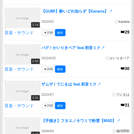
【GUMI】酔いどれ知らず【Kanaria】
↗
no image
2022/5/2
kanaria
2:14
👑29
音楽・サウンド
▼
詳細
解析
バグ / かいりきベア feat.初音ミク
↗
no image
2022/6/25
かいりきベア
2:50
👑30
音楽・サウンド
▼
詳細
解析
ザムザ / てにをは feat.初音ミク
↗
no image
2023/4/7
てにをは
3:31
👑31
音楽・サウンド
▼
詳細
解析
【手描き】フタエノキワミで粉雪【MAD】
↗
no image
2009/9/4
珈琲野郎