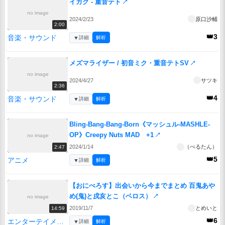
イガク - 重音テト
↗
no image
2024/2/23
原口沙輔
2:00
👑3
音楽・サウンド
▼
詳細
解析
メズマライザー / 初音ミク・重音テトSV
↗
no image
2024/4/27
サツキ
2:36
👑4
音楽・サウンド
▼
詳細
解析
Bling-Bang-Bang-Born《マッシュル-MASHLE-
OP》Creepy Nuts MAD +1
↗
no image
2024/1/14
（ぺるたん）
2:47
👑5
アニメ
▼
詳細
解析
【おにべろす】出会いから今までまとめ 百鬼あや
め(鬼)と戌亥とこ（ベロス）
↗
no image
2019/11/7
とめいと
14:59
👑6
エンターテイメント
▼
詳細
解析