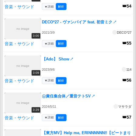
👑54
音楽・サウンド
▼
詳細
解析
DECO*27 - ヴァンパイア feat. 初音ミク
↗
no image
2021/3/9
DECO*27
3:00
👑55
音楽・サウンド
▼
詳細
解析
【Ado】 Show
↗
no image
2023/9/6
114
3:09
👑56
音楽・サウンド
▼
詳細
解析
㋰責任集合体／重音テトSV
↗
no image
2024/5/11
マサラダ
3:29
👑57
音楽・サウンド
▼
詳細
解析
【東方MV】Help me, ERINNNNNN!!【ビートまり