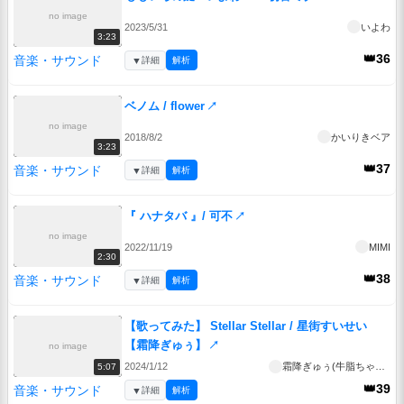
no image
2023/5/31
いよわ
3:23
👑36
音楽・サウンド
▼
詳細
解析
ベノム / flower
↗
no image
2018/8/2
かいりきベア
3:23
👑37
音楽・サウンド
▼
詳細
解析
『 ハナタバ 』/ 可不
↗
no image
2022/11/19
MIMI
2:30
👑38
音楽・サウンド
▼
詳細
解析
【歌ってみた】 Stellar Stellar / 星街すいせい
【霜降ぎゅぅ】
↗
no image
2024/1/12
霜降ぎゅぅ(牛脂ちゃん［20］)
5:07
👑39
音楽・サウンド
▼
詳細
解析