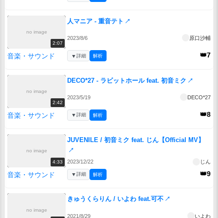
人マニア - 重音テト
↗
no image
2023/8/6
原口沙輔
2:07
👑7
音楽・サウンド
▼
詳細
解析
DECO*27 - ラビットホール feat. 初音ミク
↗
no image
2023/5/19
DECO*27
2:42
👑8
音楽・サウンド
▼
詳細
解析
JUVENILE / 初音ミク feat. じん【Official MV】
↗
no image
2023/12/22
じん
4:33
👑9
音楽・サウンド
▼
詳細
解析
きゅうくらりん / いよわ feat.可不
↗
no image
2021/8/29
いよわ