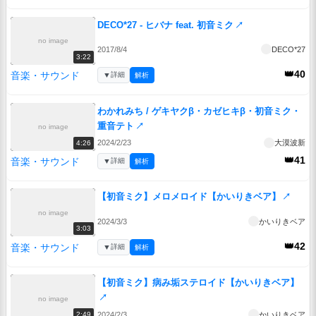
DECO*27 - ヒバナ feat. 初音ミク
↗
no image
2017/8/4
DECO*27
3:22
👑40
音楽・サウンド
▼
詳細
解析
わかれみち / ゲキヤクβ・カゼヒキβ・初音ミク・
重音テト
↗
no image
2024/2/23
大漠波新
4:26
👑41
音楽・サウンド
▼
詳細
解析
【初音ミク】メロメロイド【かいりきベア】
↗
no image
2024/3/3
かいりきベア
3:03
👑42
音楽・サウンド
▼
詳細
解析
【初音ミク】病み垢ステロイド【かいりきベア】
↗
no image
2024/2/3
かいりきベア
2:49