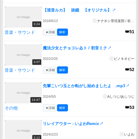
【巡音ルカ】 抜錨 【オリジナル】
↗
no image
2018/6/13
ナナホシ管弦楽団 / 岩見 陸
3:24
👑51
音楽・サウンド
▼
詳細
解析
魔法少女とチョコレゐト / 初音ミク
↗
no image
2022/2/25
ピノキオピー
3:07
👑52
音楽・サウンド
▼
詳細
解析
先輩こいつ玉とか転がし始めましたよ .mp3
↗
no image
2024/5/5
Aしつじ/あしつじ
14:47
👑53
その他
▼
詳細
解析
リレイアウター - いよわRemix
↗
no image
2024/2/23
いよわ
3:12