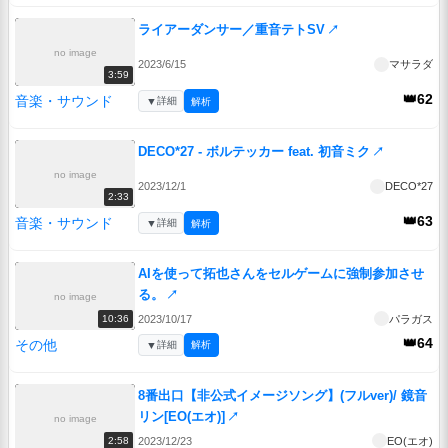
ライアーダンサー／重音テトSV
↗
no image
2023/6/15
マサラダ
3:59
👑62
音楽・サウンド
▼
詳細
解析
DECO*27 - ボルテッカー feat. 初音ミク
↗
no image
2023/12/1
DECO*27
2:33
👑63
音楽・サウンド
▼
詳細
解析
AIを使って拓也さんをセルゲームに強制参加させ
る。
↗
no image
2023/10/17
パラガス
10:36
👑64
その他
▼
詳細
解析
8番出口【非公式イメージソング】(フルver)/ 鏡音
リン[EO(エオ)]
↗
no image
2023/12/23
EO(エオ)
2:58