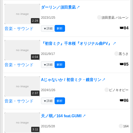
ダーリン／須田景凪
↗
no image
2023/1/25
須田景凪 バルーン
2:28
👑84
音楽・サウンド
▼
詳細
解析
『初音ミク』千本桜『オリジナル曲PV』
↗
no image
2011/9/17
黒うさ
4:04
👑85
音楽・サウンド
▼
詳細
解析
Aじゃないか / 初音ミク・鏡音リン
↗
no image
2024/1/26
ピノキオピー
2:37
👑86
音楽・サウンド
▼
詳細
解析
天ノ弱／164 feat.GUMI
↗
no image
2011/5/28
164
3:11