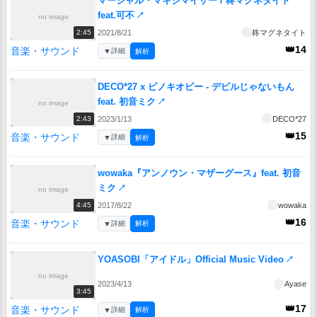
マーシャル・マキシマイザー / 柊マグネタイト
feat.可不
↗
no image
2021/8/21
柊マグネタイト
2:45
👑14
音楽・サウンド
▼
詳細
解析
DECO*27 x ピノキオピー - デビルじゃないもん
feat. 初音ミク
↗
no image
2023/1/13
DECO*27
2:43
👑15
音楽・サウンド
▼
詳細
解析
wowaka『アンノウン・マザーグース』feat. 初音
ミク
↗
no image
2017/8/22
wowaka
4:45
👑16
音楽・サウンド
▼
詳細
解析
YOASOBI「アイドル」Official Music Video
↗
no image
2023/4/13
Ayase
3:45
👑17
音楽・サウンド
▼
詳細
解析