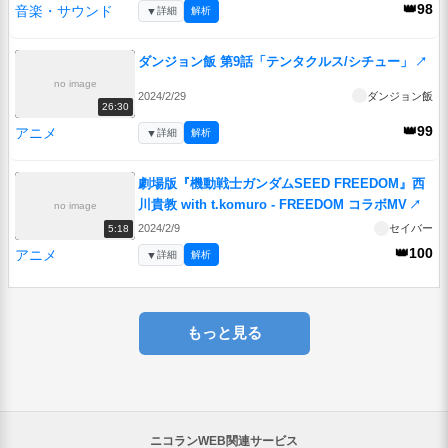
👑98
音楽・サウンド
▼
詳細
解析
ダンジョン飯 第9話「テンタクルス/シチュー」
↗
no image
2024/2/29
ダンジョン飯
26:30
👑99
アニメ
▼
詳細
解析
劇場版『機動戦士ガンダムSEED FREEDOM』西
川貴教 with t.komuro - FREEDOM コラボMV
↗
no image
2024/2/9
セイバー
5:18
👑100
アニメ
▼
詳細
解析
もっと見る
ニコランWEB関連サービス