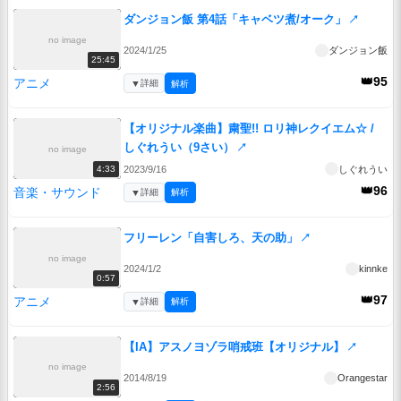
ダンジョン飯 第4話「キャベツ煮/オーク」
↗
no image
2024/1/25
ダンジョン飯
25:45
👑95
アニメ
▼
詳細
解析
【オリジナル楽曲】粛聖!! ロリ神レクイエム☆ /
しぐれうい（9さい）
↗
no image
2023/9/16
しぐれうい
4:33
👑96
音楽・サウンド
▼
詳細
解析
フリーレン「自害しろ、天の助」
↗
no image
2024/1/2
kinnke
0:57
👑97
アニメ
▼
詳細
解析
【IA】アスノヨゾラ哨戒班【オリジナル】
↗
no image
2014/8/19
Orangestar
2:56