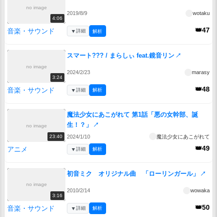
no image
2019/8/9
wotaku
4:06
👑47
音楽・サウンド
▼
詳細
解析
スマート??? / まらしぃ feat.鏡音リン
↗
no image
2024/2/23
marasy
3:24
👑48
音楽・サウンド
▼
詳細
解析
魔法少女にあこがれて 第1話「悪の女幹部、誕
生！？」
↗
no image
2024/1/10
魔法少女にあこがれて
23:40
👑49
アニメ
▼
詳細
解析
初音ミク オリジナル曲 「ローリンガール」
↗
no image
2010/2/14
wowaka
3:16
👑50
音楽・サウンド
▼
詳細
解析