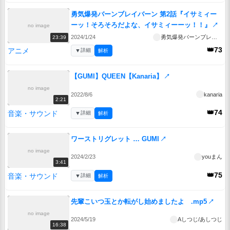
勇気爆発バーンブレイバーン 第2話『イサミィー
ーッ！そろそろだよな、イサミィーーッ！！』
↗
no image
2024/1/24
勇気爆発バーンブレイバーン
23:39
👑73
アニメ
▼
詳細
解析
【GUMI】QUEEN【Kanaria】
↗
no image
2022/8/6
kanaria
2:21
👑74
音楽・サウンド
▼
詳細
解析
ワーストリグレット … GUMI
↗
no image
2024/2/23
youまん
3:41
👑75
音楽・サウンド
▼
詳細
解析
先輩こいつ玉とか転がし始めましたよ .mp5
↗
no image
2024/5/19
Aしつじ/あしつじ
16:38