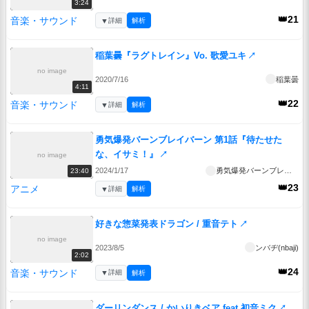
3:24
👑21
音楽・サウンド
▼
詳細
解析
稲葉曇『ラグトレイン』Vo. 歌愛ユキ
↗
no image
2020/7/16
稲葉曇
4:11
👑22
音楽・サウンド
▼
詳細
解析
勇気爆発バーンブレイバーン 第1話『待たせた
な、イサミ！』
↗
no image
2024/1/17
勇気爆発バーンブレイバーン
23:40
👑23
アニメ
▼
詳細
解析
好きな惣菜発表ドラゴン / 重音テト
↗
no image
2023/8/5
ンバヂ(nbaji)
2:02
👑24
音楽・サウンド
▼
詳細
解析
ダーリンダンス / かいりきベア feat.初音ミク
↗