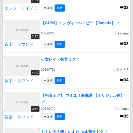
2:49
👑32
エンターテイメント
▼
詳細
解析
【GUMI】エンヴィーベイビー【Kanaria】
↗
no image
2021/2/13
kanaria
2:15
👑33
音楽・サウンド
▼
詳細
解析
少女レイ／初音ミク
↗
no image
2018/7/18
みきとP
4:49
👑34
音楽・サウンド
▼
詳細
解析
【初音ミク】 ウミユリ海底譚 【オリジナル曲】
↗
no image
2014/2/24
n-buna
3:58
👑35
音楽・サウンド
▼
詳細
解析
ももいろの鍵 / いよわ feat.初音ミク
↗