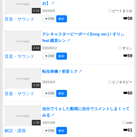
お】
↗
no image
2024/5/5
ビートまりお
5:10
👑58
音楽・サウンド
▼
詳細
解析
テレキャスタービーボーイ(long ver.) / すりぃ
feat.鏡音レン
↗
no image
2020/9/12
すりぃ
2:44
👑59
音楽・サウンド
▼
詳細
解析
転生林檎 / 初音ミク
↗
no image
2022/6/3
ピノキオピー
3:38
👑60
音楽・サウンド
▼
詳細
解析
自分でうｐした動画に自分でコメントしまくって
みる
↗
no image
2007/4/8
seki
1:30
👑61
解説・講座
▼
詳細
解析