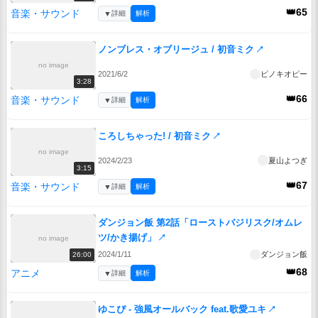
👑65
音楽・サウンド
▼
詳細
解析
ノンブレス・オブリージュ / 初音ミク
↗
no image
2021/6/2
ピノキオピー
3:28
👑66
音楽・サウンド
▼
詳細
解析
ころしちゃった! / 初音ミク
↗
no image
2024/2/23
夏山よつぎ
3:15
👑67
音楽・サウンド
▼
詳細
解析
ダンジョン飯 第2話「ローストバジリスク/オムレ
ツ/かき揚げ」
↗
no image
2024/1/11
ダンジョン飯
26:00
👑68
アニメ
▼
詳細
解析
ゆこぴ - 強風オールバック feat.歌愛ユキ
↗