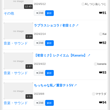
no image
2024/5/12
Aしつじ/あしつじ
12:45
👑91
その他
▼
詳細
解析
ラプラスショコラ / 初音ミク
↗
no image
2024/2/14
Kai
2:16
👑92
音楽・サウンド
▼
詳細
解析
【初音ミク】レクイエム【Kanaria】
↗
no image
2023/4/22
kanaria
2:37
👑93
音楽・サウンド
▼
詳細
解析
ちっちゃな私／重音テトSV
↗
no image
2023/8/8
マサラダ
3:51
👑94
音楽・サウンド
▼
詳細
解析