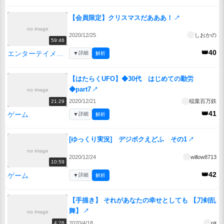
【会員限定】クリスマスだあああ！
↗
no image
2020/12/25
しおかの
59:46
👑40
エンターテイメント
▼
詳細
解析
【はたらくUFO】◆30代 はじめての勤労
◆part7
↗
no image
2020/12/21
稲葉百万鉄
21:29
👑41
ゲーム
▼
詳細
解析
[ゆっくり実況] デジボクえどふ その1
↗
no image
2020/12/24
willow8713
10:59
👑42
ゲーム
▼
詳細
解析
【手描き】 それがあなたの幸せとしても 【刀剣乱
舞】
↗
no image
2020/4/18
nit
4:26