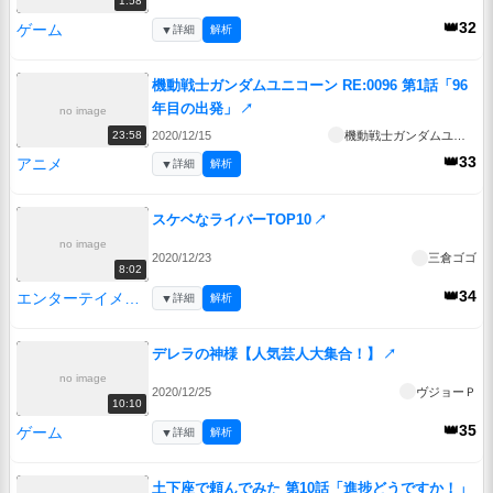
1:58
👑32
ゲーム
▼
詳細
解析
機動戦士ガンダムユニコーン RE:0096 第1話「96
年目の出発」
↗
no image
2020/12/15
機動戦士ガンダムユニコーン RE:0096
23:58
👑33
アニメ
▼
詳細
解析
スケベなライバーTOP10
↗
no image
2020/12/23
三倉ゴゴ
8:02
👑34
エンターテイメント
▼
詳細
解析
デレラの神様【人気芸人大集合！】
↗
no image
2020/12/25
ヴジョーＰ
10:10
👑35
ゲーム
▼
詳細
解析
土下座で頼んでみた 第10話「進捗どうですか！」