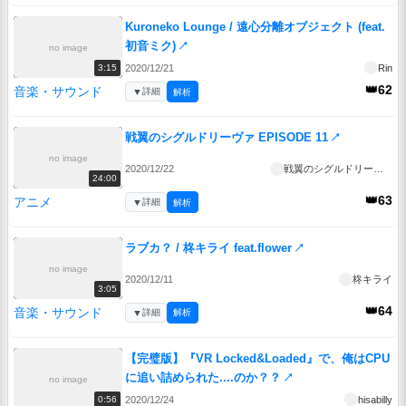
Kuroneko Lounge / 遠心分離オブジェクト (feat.
初音ミク)
↗
no image
2020/12/21
Rin
3:15
👑62
音楽・サウンド
▼
詳細
解析
戦翼のシグルドリーヴァ EPISODE 11
↗
no image
2020/12/22
戦翼のシグルドリーヴァ
24:00
👑63
アニメ
▼
詳細
解析
ラブカ？ / 柊キライ feat.flower
↗
no image
2020/12/11
柊キライ
3:05
👑64
音楽・サウンド
▼
詳細
解析
【完璧版】『VR Locked&Loaded』で、俺はCPU
に追い詰められた....のか？？
↗
no image
2020/12/24
hisabilly
0:56