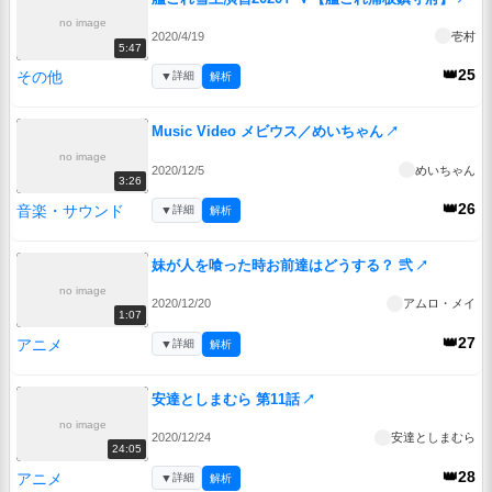
no image
2020/4/19
壱村
5:47
👑25
その他
▼
詳細
解析
Music Video メビウス／めいちゃん
↗
no image
2020/12/5
めいちゃん
3:26
👑26
音楽・サウンド
▼
詳細
解析
妹が人を喰った時お前達はどうする？ 弐
↗
no image
2020/12/20
アムロ・メイ
1:07
👑27
アニメ
▼
詳細
解析
安達としまむら 第11話
↗
no image
2020/12/24
安達としまむら
24:05
👑28
アニメ
▼
詳細
解析