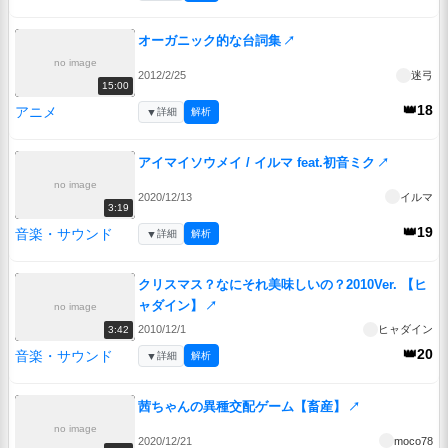
オーガニック的な台詞集
↗
no image
2012/2/25
迷弓
15:00
👑18
アニメ
▼
詳細
解析
アイマイソウメイ / イルマ feat.初音ミク
↗
no image
2020/12/13
イルマ
3:19
👑19
音楽・サウンド
▼
詳細
解析
クリスマス？なにそれ美味しいの？2010Ver. 【ヒ
ャダイン】
↗
no image
2010/12/1
ヒャダイン
3:42
👑20
音楽・サウンド
▼
詳細
解析
茜ちゃんの異種交配ゲーム【畜産】
↗
no image
2020/12/21
moco78