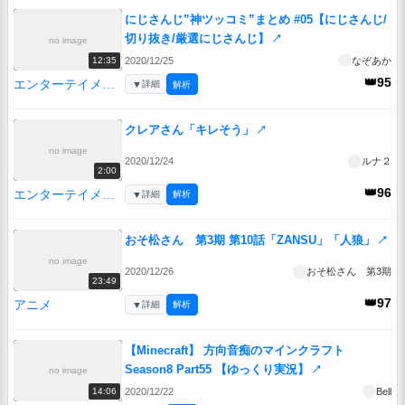
にじさんじ”神ツッコミ”まとめ #05【にじさんじ/
切り抜き/厳選にじさんじ】
↗
no image
2020/12/25
なぞあか
12:35
👑95
エンターテイメント
▼
詳細
解析
クレアさん「キレそう」
↗
no image
2020/12/24
ルナ２
2:00
👑96
エンターテイメント
▼
詳細
解析
おそ松さん 第3期 第10話「ZANSU」「人狼」
↗
no image
2020/12/26
おそ松さん 第3期
23:49
👑97
アニメ
▼
詳細
解析
【Minecraft】 方向音痴のマインクラフト
Season8 Part55 【ゆっくり実況】
↗
no image
2020/12/22
Bell
14:06