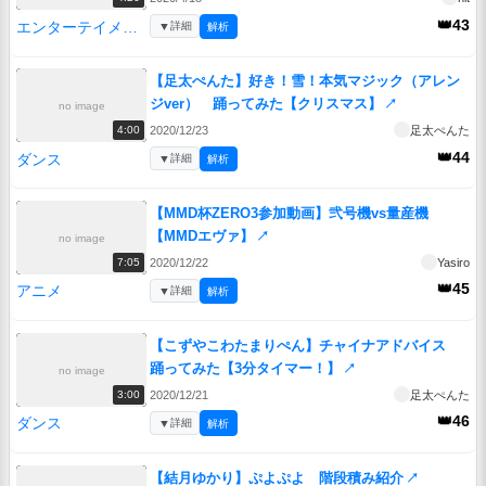
👑43
エンターテイメント
▼
詳細
解析
【足太ぺんた】好き！雪！本気マジック（アレン
ジver） 踊ってみた【クリスマス】
↗
no image
2020/12/23
足太ぺんた
4:00
👑44
ダンス
▼
詳細
解析
【MMD杯ZERO3参加動画】弐号機vs量産機
【MMDエヴァ】
↗
no image
2020/12/22
Yasiro
7:05
👑45
アニメ
▼
詳細
解析
【こずやこわたまりぺん】チャイナアドバイス
踊ってみた【3分タイマー！】
↗
no image
2020/12/21
足太ぺんた
3:00
👑46
ダンス
▼
詳細
解析
【結月ゆかり】ぷよぷよ 階段積み紹介
↗