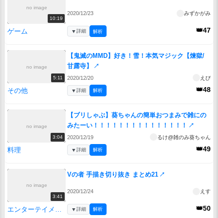
no image
2020/12/23
みずかがみ
10:19
👑47
ゲーム
▼
詳細
解析
【鬼滅のMMD】好き！雪！本気マジック【煉獄/
甘露寺】
↗
no image
2020/12/20
えび
5:11
👑48
その他
▼
詳細
解析
【ブリしゃぶ】葵ちゃんの簡単おつまみで雑にの
みたーい！！！！！！！！！！！！！！！
↗
no image
2020/12/19
るけ@雑のみ葵ちゃん
3:04
👑49
料理
▼
詳細
解析
Vの者 手描き切り抜き まとめ21
↗
no image
2020/12/24
えす
3:41
👑50
エンターテイメント
▼
詳細
解析