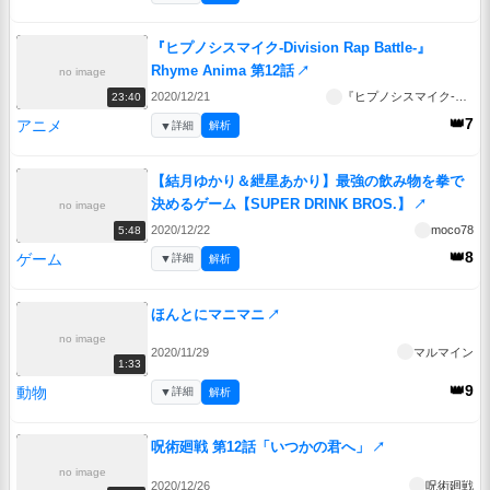
『ヒプノシスマイク-Division Rap Battle-』
Rhyme Anima 第12話
↗
no image
2020/12/21
『ヒプノシスマイク-Division Rap Battle-』Rhyme Anima
23:40
👑7
アニメ
▼
詳細
解析
【結月ゆかり＆紲星あかり】最強の飲み物を拳で
決めるゲーム【SUPER DRINK BROS.】
↗
no image
2020/12/22
moco78
5:48
👑8
ゲーム
▼
詳細
解析
ほんとにマニマニ
↗
no image
2020/11/29
マルマイン
1:33
👑9
動物
▼
詳細
解析
呪術廻戦 第12話「いつかの君へ」
↗
no image
2020/12/26
呪術廻戦