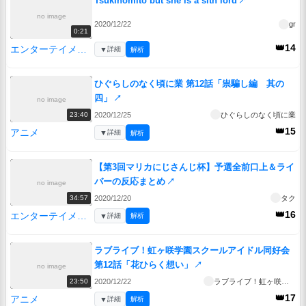
Tsukinomito but she is a sith lord
↗
no image
2020/12/22
gr
0:21
👑14
エンターテイメント
▼
詳細
解析
ひぐらしのなく頃に業 第12話「祟騙し編 其の
四」
↗
no image
2020/12/25
ひぐらしのなく頃に業
23:40
👑15
アニメ
▼
詳細
解析
【第3回マリカにじさんじ杯】予選全前口上＆ライ
バーの反応まとめ
↗
no image
2020/12/20
タク
34:57
👑16
エンターテイメント
▼
詳細
解析
ラブライブ！虹ヶ咲学園スクールアイドル同好会
第12話「花ひらく想い」
↗
no image
2020/12/22
ラブライブ！虹ヶ咲学園スクールアイドル同好会
23:50
👑17
アニメ
▼
詳細
解析