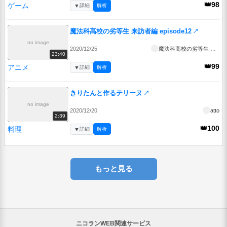
👑98
ゲーム
▼
詳細
解析
魔法科高校の劣等生 来訪者編 episode12
↗
no image
2020/12/25
魔法科高校の劣等生 来訪者編
23:40
👑99
アニメ
▼
詳細
解析
きりたんと作るテリーヌ
↗
no image
2020/12/20
atto
2:39
👑100
料理
▼
詳細
解析
もっと見る
ニコランWEB関連サービス