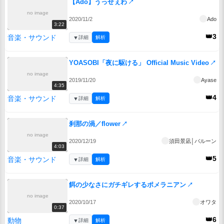
【Ado】うっせぇわ
↗
no image
2020/11/2
Ado
3:22
👑3
音楽・サウンド
▼
詳細
解析
YOASOBI「夜に駆ける」 Official Music Video
↗
no image
2019/11/20
Ayase
4:35
👑4
音楽・サウンド
▼
詳細
解析
刹那の渦／flower
↗
no image
2020/12/19
須田景凪│バルーン
4:03
👑5
音楽・サウンド
▼
詳細
解析
餌の少なさにガチギレするポメラニアン
↗
no image
2020/10/17
オワタ
0:37
👑6
動物
▼
詳細
解析