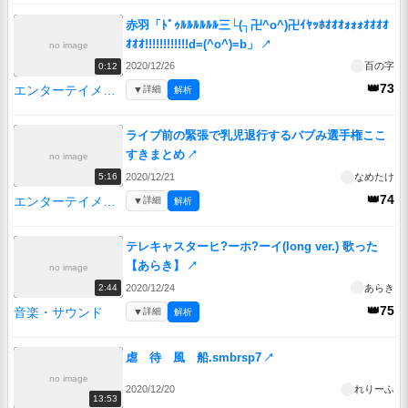
赤羽「ﾄﾞｩﾙﾙﾙﾙﾙﾙ三└(┐卍^o^)卍ｲﾔｯﾎｵｵｵｫｫｫｵｵｵｵ
ｵｵｵ!!!!!!!!!!!!d=(^o^)=b」
↗
no image
2020/12/26
百の字
0:12
👑73
エンターテイメント
▼
詳細
解析
ライブ前の緊張で乳児退行するバブみ選手権ここ
すきまとめ
↗
no image
2020/12/21
なめたけ
5:16
👑74
エンターテイメント
▼
詳細
解析
テレキャスターヒ?ーホ?ーイ(long ver.) 歌った
【あらき】
↗
no image
2020/12/24
あらき
2:44
👑75
音楽・サウンド
▼
詳細
解析
虐 待 風 船.smbrsp7
↗
no image
2020/12/20
れりーふ
13:53