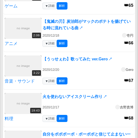
👑65
ゲーム
▼
詳細
解析
【鬼滅の刃】炭治郎がマックのポテトを揚げてい
る時に流れている曲
↗
no image
2020/12/18
壱円
2:06
👑66
アニメ
▼
詳細
解析
【うっせぇわ】歌ってみた ver.Gero
↗
no image
2020/12/20
Gero
3:22
👑67
音楽・サウンド
▼
詳細
解析
火を使わないアイスクリーム作り
↗
no image
2020/12/17
吉野貴博
19:43
👑68
料理
▼
詳細
解析
自分をボボボーボ・ボーボボと信じて止まない一