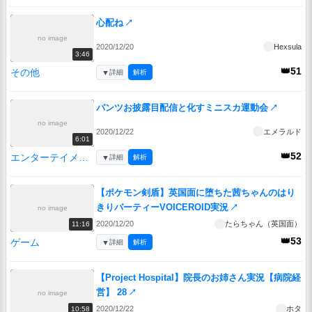
心配ね
↗
no image
2020/12/20
Hexsula
3:46
👑51
その他
▼
詳細
解析
パンツお披露目配信と化すミニスカ運動会
↗
no image
2020/12/22
エメラルド
6:01
👑52
エンターテイメント
▼
詳細
解析
【ポケモン剣盾】英国面に堕ちた茜ちゃんのはり
きりパーティーVOICEROID実況
↗
no image
2020/12/20
たらちゃん（英国面）
11:16
👑53
ゲーム
▼
詳細
解析
【Project Hospital】院長のお姉さん実況【病院経
営】 28
↗
no image
2020/12/22
ホタ
10:58