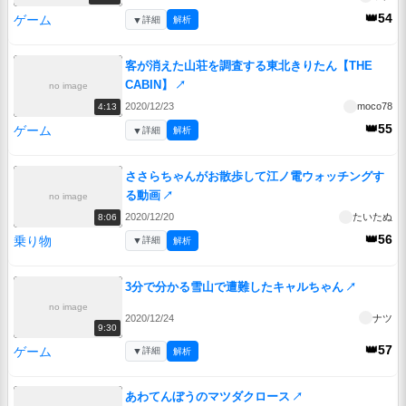
👑54
ゲーム
▼
詳細
解析
客が消えた山荘を調査する東北きりたん【THE
CABIN】
↗
no image
2020/12/23
moco78
4:13
👑55
ゲーム
▼
詳細
解析
ささらちゃんがお散歩して江ノ電ウォッチングす
る動画
↗
no image
2020/12/20
たいたぬ
8:06
👑56
乗り物
▼
詳細
解析
3分で分かる雪山で遭難したキャルちゃん
↗
no image
2020/12/24
ナツ
9:30
👑57
ゲーム
▼
詳細
解析
あわてんぼうのマツダクロース
↗