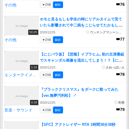
👑76
その他
▼
詳細
解析
ホモと見るもしも学生の時にリアルタイムで見て
いたら影響されて中二病をこじらせてたかもしれ
no image
ないアニメOP集
↗
2020/12/25
ウンチングマシーン発進
50:05
👑77
その他
▼
詳細
解析
【にじバラ仮】【悲報】イブラヒム､初の主演番組
でスキャンダル画像を流出してしまう！？【にじ
no image
さんじ切り抜き】
↗
2020/12/23
さめっぽい人
1:10
👑78
エンターテイメント
▼
詳細
解析
『ブラッククリスマス』をダークに歌ってみた
【ver.無夢汚利松】
↗
no image
2020/12/25
利香
4:28
👑79
音楽・サウンド
▼
詳細
解析
【SFC】アクトレイザー RTA 1時間38分38秒