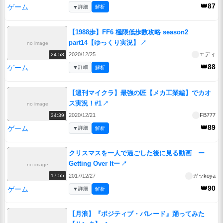
👑87
ゲーム
▼
詳細
解析
【1988歩】FF6 極限低歩数攻略 season2
part14【ゆっくり実況】
↗
no image
2020/12/25
エディ
24:53
👑88
ゲーム
▼
詳細
解析
【週刊マイクラ】最強の匠【メカ工業編】でカオ
ス実況！#1
↗
no image
2020/12/21
FB777
34:39
👑89
ゲーム
▼
詳細
解析
クリスマスを一人で過ごした後に見る動画 ー
Getting Over Itー
↗
no image
2017/12/27
ガッkoya
17:55
👑90
ゲーム
▼
詳細
解析
【月浪】『ポジティブ・パレード』踊ってみた