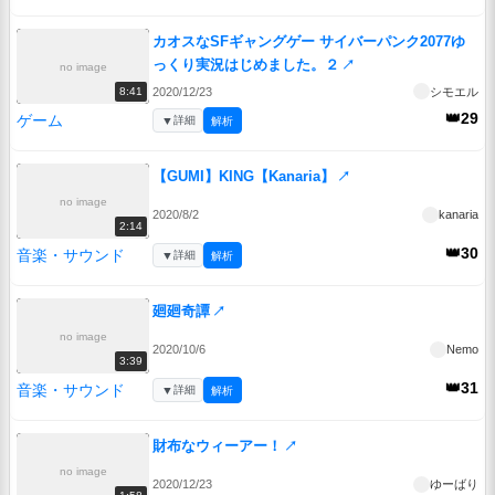
カオスなSFギャングゲー サイバーパンク2077ゆ
っくり実況はじめました。２
↗
no image
2020/12/23
シモエル
8:41
👑29
ゲーム
▼
詳細
解析
【GUMI】KING【Kanaria】
↗
no image
2020/8/2
kanaria
2:14
👑30
音楽・サウンド
▼
詳細
解析
廻廻奇譚
↗
no image
2020/10/6
Nemo
3:39
👑31
音楽・サウンド
▼
詳細
解析
財布なウィーアー！
↗
no image
2020/12/23
ゆーばり