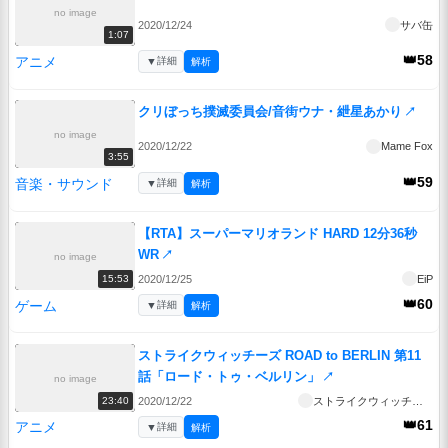
no image
2020/12/24
サバ缶
1:07
👑58
アニメ
▼
詳細
解析
クリぼっち撲滅委員会/音街ウナ・紲星あかり
↗
no image
2020/12/22
Mame Fox
3:55
👑59
音楽・サウンド
▼
詳細
解析
【RTA】スーパーマリオランド HARD 12分36秒
WR
↗
no image
2020/12/25
EiP
15:53
👑60
ゲーム
▼
詳細
解析
ストライクウィッチーズ ROAD to BERLIN 第11
話「ロード・トゥ・ベルリン」
↗
no image
2020/12/22
ストライクウィッチーズ ROAD to BERLIN
23:40
👑61
アニメ
▼
詳細
解析