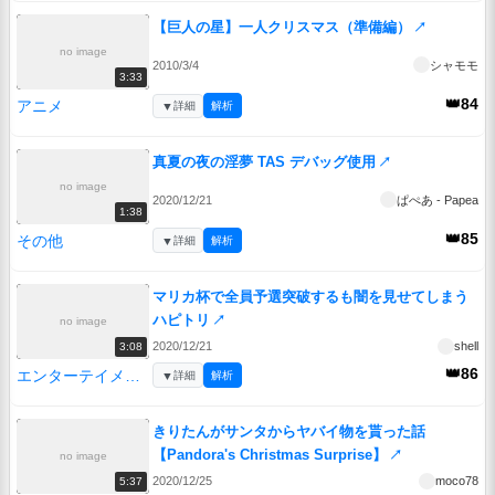
【巨人の星】一人クリスマス（準備編）
↗
no image
2010/3/4
シャモモ
3:33
👑84
アニメ
▼
詳細
解析
真夏の夜の淫夢 TAS デバッグ使用
↗
no image
2020/12/21
ぱぺあ - Papea
1:38
👑85
その他
▼
詳細
解析
マリカ杯で全員予選突破するも闇を見せてしまう
ハピトリ
↗
no image
2020/12/21
shell
3:08
👑86
エンターテイメント
▼
詳細
解析
きりたんがサンタからヤバイ物を貰った話
【Pandora's Christmas Surprise】
↗
no image
2020/12/25
moco78
5:37