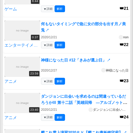
6:44
👑21
ゲーム
▼
詳細
解析
何もないタイミングで急に女の部分を出す月ノ美
兎
↗
no image
2020/12/21
non
0:37
👑22
エンターテイメント
▼
詳細
解析
神様になった日 #12「きみが選ぶ日」
↗
no image
2020/12/27
神様になった日
23:59
👑23
アニメ
▼
詳細
解析
ダンジョンに出会いを求めるのは間違っているだ
ろうかIII 第十二話「英雄回帰 ―アルゴノゥト
no image
―」
↗
2020/12/21
ダンジョンに出会いを求めるのは間違っているだろうかIII
23:40
👑24
アニメ
▼
詳細
解析
艦これ雪上演習2020ＰＶ【艦これ痛板鎮守府】
↗