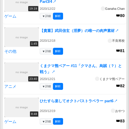
Part3/4
↗
no image
2020/12/22
Ganaha Chan
19:19
👑80
ゲーム
▼
詳細
解析
【貴重】武田信玄（淫夢）の唯一の肉声素材
↗
no image
2020/12/18
不良将校
1:45
👑81
その他
▼
詳細
解析
くまクマ熊ベアー #11「クマさん、烏賊（？）と
戦う」
↗
no image
2020/12/21
くまクマ熊ベアー
23:40
👑82
アニメ
▼
詳細
解析
ひたすら楽してオクトパストラベラー part6
↗
no image
2020/12/19
おやつ
8:48
👑83
ゲーム
▼
詳細
解析