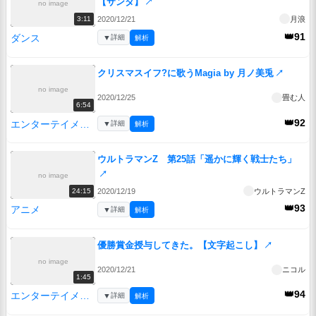
【サンタ】
↗
no image
2020/12/21
月浪
3:11
👑91
ダンス
▼
詳細
解析
クリスマスイフ?に歌うMagia by 月ノ美兎
↗
no image
2020/12/25
畳む人
6:54
👑92
エンターテイメント
▼
詳細
解析
ウルトラマンZ 第25話「遥かに輝く戦士たち」
↗
no image
2020/12/19
ウルトラマンZ
24:15
👑93
アニメ
▼
詳細
解析
優勝賞金授与してきた。【文字起こし】
↗
no image
2020/12/21
ニコル
1:45
👑94
エンターテイメント
▼
詳細
解析