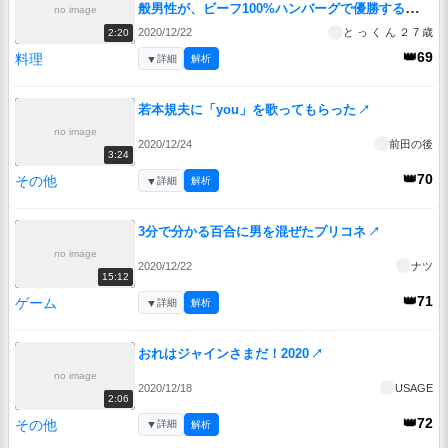
般男性が、ビーフ100%ハンバーグで優勝する動画
no image
です。
↗
2020/12/22
と っ く ん ２ 7 歳
2:20
👑69
料理
▼
詳細
解析
若本規夫に「you」を歌ってもらった
↗
no image
2020/12/24
前田の後
3:24
👑70
その他
▼
詳細
解析
3分で分かる百合に男を混ぜたプリコネ
↗
no image
2020/12/22
ナツ
15:12
👑71
ゲーム
▼
詳細
解析
おれはジャインさまだ！2020
↗
no image
2020/12/18
USAGE
2:06
👑72
その他
▼
詳細
解析