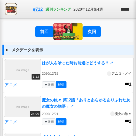
#712
週刊ランキング
2020年12月第4週
前回
次回
メタデータを表示
妹が人を喰った時お前達はどうする？
↗
no image
2020/12/19
アムロ・メイ
1:12
👑1
アニメ
▼
詳細
解析
魔女の旅々 第12話「ありとあらゆるありふれた灰
の魔女の物語」
↗
no image
2020/12/21
魔女の旅々
24:00
👑2
アニメ
▼
詳細
解析