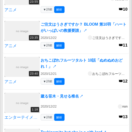
23:55
👑10
アニメ
▼
詳細
解析
ご注文はうさぎですか？ BLOOM 第10羽「ハート
がいっぱいの救援要請」
↗
no image
2020/12/22
ご注文はうさぎですか？ BLOOM
23:35
👑11
アニメ
▼
詳細
解析
おちこぼれフルーツタルト 10話「ぬめぬめおど
れ！」
↗
no image
2020/12/21
おちこぼれフルーツタルト
23:40
👑12
アニメ
▼
詳細
解析
蹴る笹木・見せる椎名
↗
no image
2020/12/22
non
1:18
👑13
エンターテイメント
▼
詳細
解析