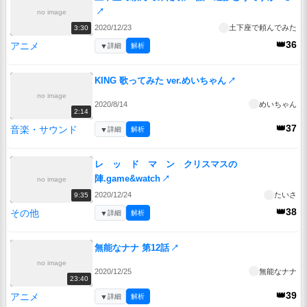
↗
no image
2020/12/23
土下座で頼んでみた
3:30
👑36
アニメ
▼
詳細
解析
KING 歌ってみた ver.めいちゃん
↗
no image
2020/8/14
めいちゃん
2:14
👑37
音楽・サウンド
▼
詳細
解析
レ ッ ド マ ン クリスマスの
陣.game&watch
↗
no image
2020/12/24
たいさ
9:35
👑38
その他
▼
詳細
解析
無能なナナ 第12話
↗
no image
2020/12/25
無能なナナ
23:40
👑39
アニメ
▼
詳細
解析