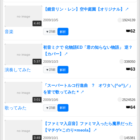
【鏡音リン・レン】空中庭園【オリジナル】
↗
no image
2009/10/5
1924139
4:40
👑62
音楽
▼
詳細
解析
初音ミクで 化物語ED「君の知らない物語」 逆？
【カバー】
↗
no image
2009/10/3
338050
5:37
👑63
演奏してみた
▼
詳細
解析
「スーパートルコ行進曲 ? オワタ＼(^o^)／」
を皆で歌ってみた＊
↗
no image
2009/10/6
2524526
3:01
👑64
歌ってみた
▼
詳細
解析
【ファミマ入店音】ファミマ入ったら魔界だった
【マチゲ×このり×meola】
↗
no image
2009/10/1
145381
3:49