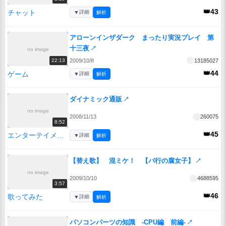
👑43
チャット
▼
詳細
解析
アローンインザダーク まったり実況プレイ 第
十三夜
↗
no image
2009/10/8
13185027
22:13
👑44
ゲーム
▼
詳細
解析
ダイナミック通販
↗
no image
2008/11/13
260075
8:52
👑45
エンターテイメント
▼
詳細
解析
【替え歌】 混ミケ！ 【バ行の腐女子】
↗
no image
2009/10/10
4688595
3:57
👑46
歌ってみた
▼
詳細
解析
パソコンパーツの知識 -CPU編 前編-
↗