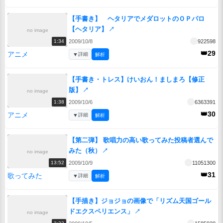
【手書き】 ヘタリアでメダロットのＯＰパロ
【ヘタリア】
↗
no image
2009/10/8
922598
1:34
👑29
アニメ
▼
詳細
解析
【手書き・トレス】けいおん！ましまろ【修正
版】
↗
no image
2009/10/6
6363391
1:38
👑30
アニメ
▼
詳細
解析
【第二弾】 歌唱力の高い歌ってみた投稿者選んで
みた（秋）
↗
no image
2009/10/9
11051300
13:52
👑31
歌ってみた
▼
詳細
解析
【手描き】ジョジョの画像で「リズム天国ゴール
ドエクスペリエンス」
↗
no image