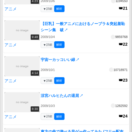
2009/10/6
1194550
4:23
👑21
アニメ
▼
詳細
解析
【巨乳】一般アニメにおけるノーブラ＆突起羞恥
シーン集 破
↗
no image
2009/10/4
9859768
9:48
👑22
アニメ
▼
詳細
解析
宇宙一カッコいい緑
↗
no image
2009/10/1
10718971
4:14
👑23
アニメ
▼
詳細
解析
涼宮ハルヒたんの退屈
↗
no image
2009/10/3
1282592
8:30
👑24
アニメ
▼
詳細
解析
東方の曲で遊べる音ゲー作ってみた (フリー配布