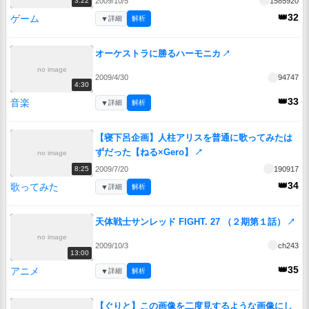
2009/10/5
1585920
3:22
👑32
ゲーム
▼
詳細
解析
オーケストラに勝るハーモニカ
↗
no image
2009/4/30
94747
4:30
👑33
音楽
▼
詳細
解析
【寝下呂企画】人柱アリスを普通に歌ってみたは
ずだった【ねる×Gero】
↗
no image
2009/7/20
190917
8:25
👑34
歌ってみた
▼
詳細
解析
天体戦士サンレッド FIGHT. 27 （２期第１話）
↗
no image
2009/10/3
ch243
13:00
👑35
アニメ
▼
詳細
解析
【ぐりと】この画像を二度見するような画像にし