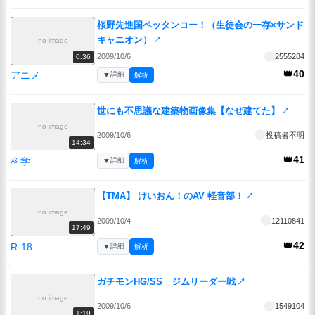
桜野先進国ペッタンコー！（生徒会の一存×サンド
キャニオン）
↗
no image
2009/10/6
2555284
0:36
👑40
アニメ
▼
詳細
解析
世にも不思議な建築物画像集【なぜ建てた】
↗
no image
2009/10/6
投稿者不明
14:34
👑41
科学
▼
詳細
解析
【TMA】 けいおん！のAV 軽音部！
↗
no image
2009/10/4
12110841
17:49
👑42
R-18
▼
詳細
解析
ガチモンHG/SS ジムリーダー戦
↗
no image
2009/10/6
1549104
1:19