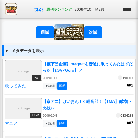
#127
週刊ランキング
2009年10月第2週
前回
次回
メタデータを表示
【寝下呂企画】magnetを普通に歌ってみたはずだ
った【ねる×Gero】
↗
no image
2009/10/7
190917
7:41
👑1
歌ってみた
▼
詳細
解析
【京アニ】けいおん！× 軽音部！【TMA】(吹替・
比較)
↗
no image
2009/10/5
9334288
13:45
👑2
アニメ
▼
詳細
解析