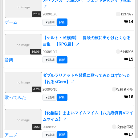
スペランカー先生のパーフェクトざんきすう教室
↗
no image
2009/10/6
1237877
2:10
👑14
ゲーム
▼
詳細
解析
【ケルト・民族調】 冒険の旅に出かけたくなる
曲集 【RPG風】
↗
no image
2009/10/4
6445998
36:06
👑15
音楽
▼
詳細
解析
ダブルラリアットを普通に歌ってみたはずだった
【ねる×Gero】
↗
no image
2009/5/18
投稿者不明
4:26
👑16
歌ってみた
▼
詳細
解析
【化物語】まよいマイムマイム【八九寺真宵×マイ
ムマイム】
↗
no image
2009/9/29
投稿者不明
1:03
👑17
アニメ
▼
詳細
解析