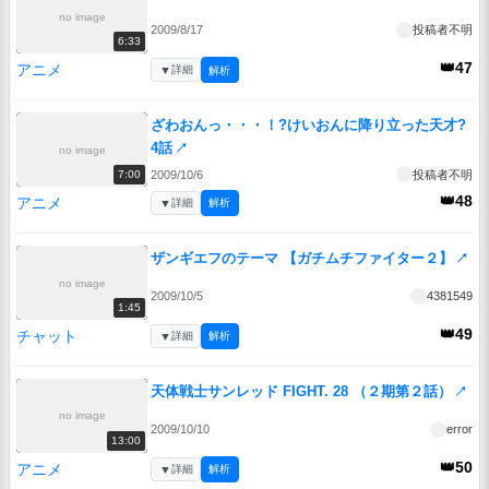
no image
2009/8/17
投稿者不明
6:33
👑47
アニメ
▼
詳細
解析
ざわおんっ・・・！?けいおんに降り立った天才?
4話
↗
no image
2009/10/6
投稿者不明
7:00
👑48
アニメ
▼
詳細
解析
ザンギエフのテーマ 【ガチムチファイター２】
↗
no image
2009/10/5
4381549
1:45
👑49
チャット
▼
詳細
解析
天体戦士サンレッド FIGHT. 28 （２期第２話）
↗
no image
2009/10/10
error
13:00
👑50
アニメ
▼
詳細
解析