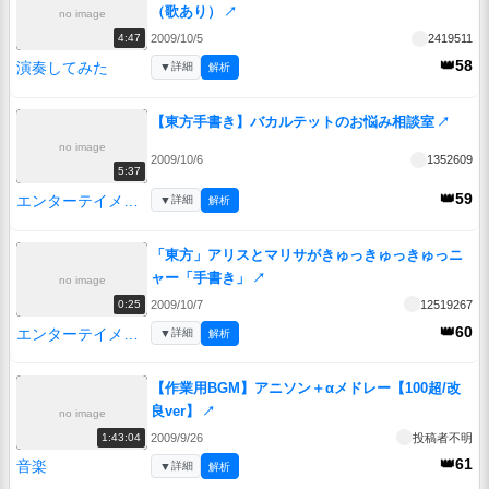
（歌あり）
↗
no image
2009/10/5
2419511
4:47
👑58
演奏してみた
▼
詳細
解析
【東方手書き】バカルテットのお悩み相談室
↗
no image
2009/10/6
1352609
5:37
👑59
エンターテイメント
▼
詳細
解析
「東方」アリスとマリサがきゅっきゅっきゅっニ
ャー「手書き」
↗
no image
2009/10/7
12519267
0:25
👑60
エンターテイメント
▼
詳細
解析
【作業用BGM】アニソン＋αメドレー【100超/改
良ver】
↗
no image
2009/9/26
投稿者不明
1:43:04
👑61
音楽
▼
詳細
解析