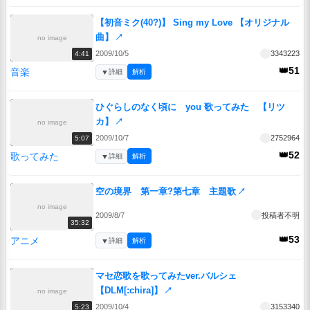
【初音ミク(40?)】 Sing my Love 【オリジナル
曲】
↗
no image
2009/10/5
3343223
4:41
👑51
音楽
▼
詳細
解析
ひぐらしのなく頃に you 歌ってみた 【リツ
カ】
↗
no image
2009/10/7
2752964
5:07
👑52
歌ってみた
▼
詳細
解析
空の境界 第一章?第七章 主題歌
↗
no image
2009/8/7
投稿者不明
35:32
👑53
アニメ
▼
詳細
解析
マセ恋歌を歌ってみたver.バルシェ
【DLM[:chira]】
↗
no image
2009/10/4
3153340
5:23