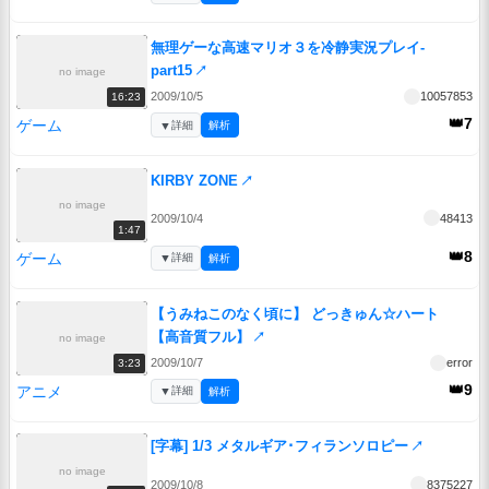
無理ゲーな高速マリオ３を冷静実況プレイ-
part15
↗
no image
2009/10/5
10057853
16:23
👑7
ゲーム
▼
詳細
解析
KIRBY ZONE
↗
no image
2009/10/4
48413
1:47
👑8
ゲーム
▼
詳細
解析
【うみねこのなく頃に】 どっきゅん☆ハート
【高音質フル】
↗
no image
2009/10/7
error
3:23
👑9
アニメ
▼
詳細
解析
[字幕] 1/3 メタルギア･フィランソロピー
↗
no image
2009/10/8
8375227