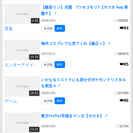
【鏡音リン】月隠 ?ツキゴモリ?【ヤスオ feat.骨
盤Ｐ】
↗
no image
2009/10/4
528581
3:38
👑84
音楽
▼
詳細
解析
海外コスプレでも見てくれ【修正＋】
↗
no image
2007/5/13
584976
10:29
👑85
エンターテイメント
▼
詳細
解析
いかなるリストラにも屈せずポケモンクリスタル
を実況４
↗
no image
2009/10/9
627999
18:54
👑86
ゲーム
▼
詳細
解析
東方ﾁｮﾒﾁｮﾒ手描きマンガ【その９】
↗
no image
2009/10/9
91794
12:37