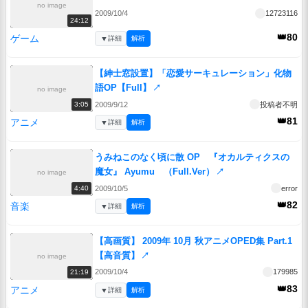
no image
2009/10/4
12723116
24:12
👑80
ゲーム
▼
詳細
解析
【紳士窓設置】「恋愛サーキュレーション」化物
語OP【FulI】
↗
no image
2009/9/12
投稿者不明
3:05
👑81
アニメ
▼
詳細
解析
うみねこのなく頃に散 OP 『オカルティクスの
魔女』 Ayumu （Full.Ver）
↗
no image
2009/10/5
error
4:40
👑82
音楽
▼
詳細
解析
【高画質】 2009年 10月 秋アニメOPED集 Part.1
【高音質】
↗
no image
2009/10/4
179985
21:19
👑83
アニメ
▼
詳細
解析