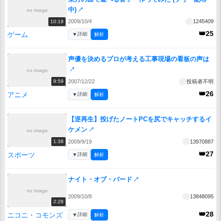
中)
↗
no image
2009/10/4
1245409
10:19
👑25
ゲーム
▼
詳細
解析
声優を決めるプロが考える工事現場の看板の声は
↗
no image
2007/12/22
投稿者不明
9:59
👑26
アニメ
▼
詳細
解析
【逆再生】投げたノートPCを尻でキャッチするイ
ケメン
↗
no image
2009/9/19
13970887
1:38
👑27
スポーツ
▼
詳細
解析
ナイト・オブ・バード
↗
no image
2009/10/8
13848095
2:28
👑28
ニコニ・コモンズ
▼
詳細
解析