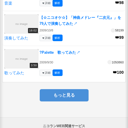
👑98
音楽
▼
詳細
解析
【☆ニコオケ☆】「神曲メドレー『二次元』」を
79人で演奏してみた
↗
no image
2009/10/8
58199
16:02
👑99
演奏してみた
▼
詳細
解析
?Palette 歌ってみた
↗
no image
2009/9/30
1050860
3:50
👑100
歌ってみた
▼
詳細
解析
もっと見る
ニコランWEB関連サービス