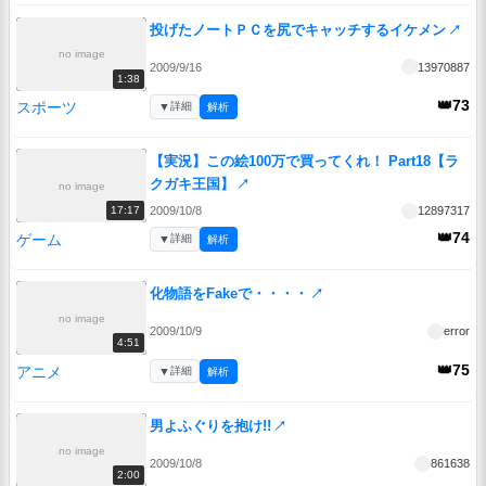
投げたノートＰＣを尻でキャッチするイケメン
↗
no image
2009/9/16
13970887
1:38
👑73
スポーツ
▼
詳細
解析
【実況】この絵100万で買ってくれ！ Part18【ラ
クガキ王国】
↗
no image
2009/10/8
12897317
17:17
👑74
ゲーム
▼
詳細
解析
化物語をFakeで・・・・
↗
no image
2009/10/9
error
4:51
👑75
アニメ
▼
詳細
解析
男よふぐりを抱け!!
↗
no image
2009/10/8
861638
2:00