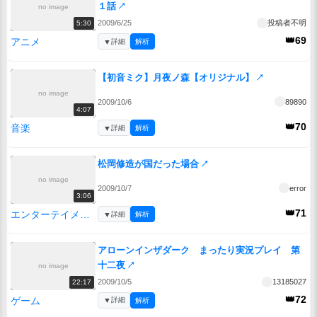
１話
↗
no image
2009/6/25
投稿者不明
5:30
👑69
アニメ
▼
詳細
解析
【初音ミク】月夜ノ森【オリジナル】
↗
no image
2009/10/6
89890
4:07
👑70
音楽
▼
詳細
解析
松岡修造が国だった場合
↗
no image
2009/10/7
error
3:06
👑71
エンターテイメント
▼
詳細
解析
アローンインザダーク まったり実況プレイ 第
十二夜
↗
no image
2009/10/5
13185027
22:17
👑72
ゲーム
▼
詳細
解析