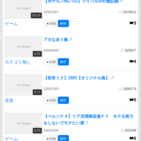
【ポケモンHG･SS】ライバルの行動記録
↗
no image
2009/10/7
2079412
33:25
👑3
ゲーム
▼
詳細
解析
アホな走り集
↗
no image
2009/8/20
325877
4:37
👑4
カテゴリ無し
▼
詳細
解析
【初音ミク】1925【オリジナル曲】
↗
no image
2009/10/5
1690174
3:17
👑5
音楽
▼
詳細
解析
【ペルソナ４】リア充増殖促進ＰＶ モテる努力
をしないでモテたい節
↗
no image
2009/10/6
201548
3:25
👑6
ゲーム
▼
詳細
解析