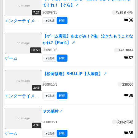
てくれ！【ぐら】
↗
no image
2009/9/13
投稿者不明
7:27
👑36
エンターテイメント
▼
詳細
解析
【ゲーム実況】あまがみ！?俺、泣きたもうことな
かれ?【Part1】
↗
no image
2009/10/6
14318444
38:53
👑37
ゲーム
▼
詳細
解析
【松岡修造】SHU-LIP【大塚愛】
↗
no image
2009/10/3
238056
2:46
👑38
エンターテイメント
▼
詳細
解析
ヤス墓村
↗
no image
2008/9/21
投稿者不明
4:34
👑39
ゲーム
▼
詳細
解析