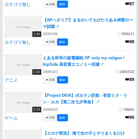
👑87
カテゴリ無し
▼
詳細
解析
【APヘタリア】まるかいてちびたりあ＆神聖ロー
マ試聴
↗
no image
2009/10/8
7069171
1:36
👑88
カテゴリ無し
▼
詳細
解析
とある科学の超電磁砲 OP only my railgun /
fripSide 高音質エコノミー回避
↗
no image
2009/10/3
14003722
1:30
👑89
アニメ
▼
詳細
解析
【Project DIVA】ボカラン詐欺 - 初音ミク・リ
ン・ルカ【第二次七夕革命】
↗
no image
2009/9/10
706641
2:33
👑90
ゲーム
▼
詳細
解析
【エロゲ実況】 海で女の子とヤリまくるだけ