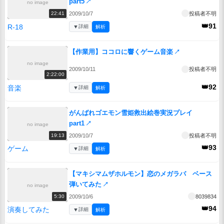
part5
↗
no image
2009/10/7
投稿者不明
22:41
👑91
R-18
▼
詳細
解析
【作業用】ココロに響くゲーム音楽
↗
no image
2009/10/11
投稿者不明
2:22:00
👑92
音楽
▼
詳細
解析
がんばれゴエモン雪姫救出絵巻実況プレイ
part1
↗
no image
2009/10/7
投稿者不明
19:13
👑93
ゲーム
▼
詳細
解析
【マキシマムザホルモン】恋のメガラバ ベース
弾いてみた
↗
no image
2009/10/6
8039834
5:30
👑94
演奏してみた
▼
詳細
解析