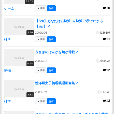
22:03
👑10
ゲーム
▼
詳細
解析
【2ch】あなたは右脳派?左脳派?3秒でわかる
【vip】
↗
no image
2009/10/5
4156107
3:26
👑11
科学
▼
詳細
解析
うさぎのけんかを鶏が仲裁
↗
no image
2009/2/13
2909037
0:28
👑12
動物
▼
詳細
解析
性洋婦女子義理義理画像集
↗
no image
2008/12/4
147936
3:32
👑13
科学
▼
詳細
解析