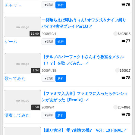
👑76
チャット
▼
詳細
解析
一発喰らえば即あうぅん! オワタ式＆ナイフ縛り
バイオ4実況プレイ Part33
↗
no image
2009/10/4
6492815
15:00
👑77
ゲーム
▼
詳細
解析
【チルノのパーフェクトさんすう教室をメタル
（ｒｙ】を歌ってみた。
↗
no image
2009/4/18
190917
1:54
👑78
歌ってみた
▼
詳細
解析
【ファミマ入店音】ファミマに入ったらテンショ
ンがあがった【Remix】
↗
no image
2009/9/4
2374091
5:59
👑79
演奏してみた
▼
詳細
解析
【訛り実況】 零 ?刺青の聲? Vol：19 FINAL
↗