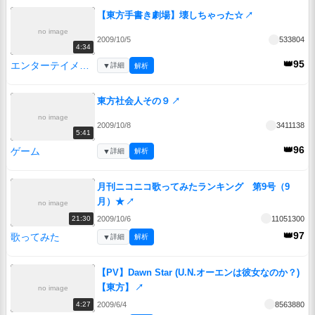
【東方手書き劇場】壊しちゃった☆
↗
no image
2009/10/5
533804
4:34
👑95
エンターテイメント
▼
詳細
解析
東方社会人その９
↗
no image
2009/10/8
3411138
5:41
👑96
ゲーム
▼
詳細
解析
月刊ニコニコ歌ってみたランキング 第9号（9
月）★
↗
no image
2009/10/6
11051300
21:30
👑97
歌ってみた
▼
詳細
解析
【PV】Dawn Star (U.N.オーエンは彼女なのか？)
【東方】
↗
no image
2009/6/4
8563880
4:27