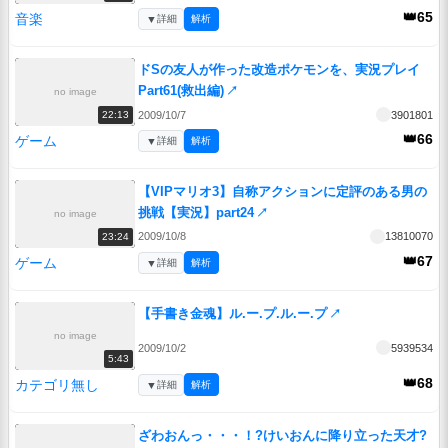
👑65
音楽
▼
詳細
解析
ドSの友人が作った改造ポケモンを、実況プレイ
Part61(救出編)
↗
no image
2009/10/7
3901801
22:13
👑66
ゲーム
▼
詳細
解析
【VIPマリオ3】自称アクションに定評のある男の
挑戦【実況】part24
↗
no image
2009/10/8
13810070
23:24
👑67
ゲーム
▼
詳細
解析
【手書き金魂】ル.ー.プ.ル.ー.プ
↗
no image
2009/10/2
5939534
5:43
👑68
カテゴリ無し
▼
詳細
解析
ざわおんっ・・・！?けいおんに降り立った天才?