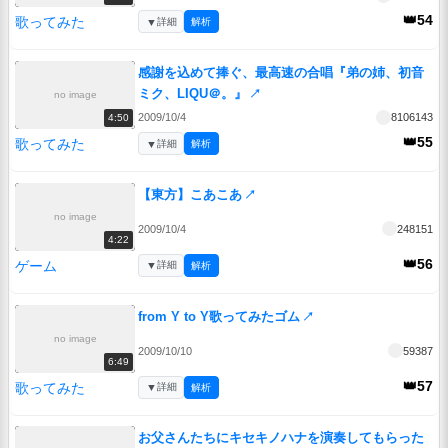
👑54
歌ってみた
▼
詳細
解析
感謝を込めて捧ぐ、最高速の合唱『弟の姉、初音
ミク、LIQU＠。』
↗
no image
2009/10/4
8106143
4:50
👑55
歌ってみた
▼
詳細
解析
【東方】こあこあ
↗
no image
2009/10/4
248151
4:22
👑56
ゲーム
▼
詳細
解析
from Y to Y歌ってみたゴム
↗
no image
2009/10/10
59387
6:49
👑57
歌ってみた
▼
詳細
解析
お父さんたちにキセキノハナを演奏してもらった