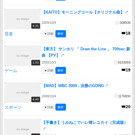
【KAITO】モーニングコール【オリジナル曲】
↗
no image
2009/10/4
308936
4:31
👑18
音楽
▼
詳細
解析
【東方】 サンホリ 「 Draw the Line 」 709sec.新
曲 【PV】
↗
no image
2009/10/3
9153059
1:53
👑19
ゲーム
▼
詳細
解析
【MAD】WBC 2009 - 決勝のGONG
↗
no image
2009/10/4
1176830
4:40
👑20
スポーツ
▼
詳細
解析
【手書き】うみねこでハレ晴レユカイ（完成版）
↗
no image