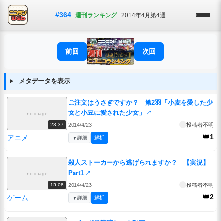
#364
週刊ランキング
2014年4月第4週
前回
次回
メタデータを表示
ご注文はうさぎですか？ 第2羽「小麦を愛した少
女と小豆に愛された少女」
↗
no image
2014/4/23
投稿者不明
23:37
👑1
アニメ
▼
詳細
解析
殺人ストーカーから逃げられますか？ 【実況】
Part1
↗
no image
2014/4/23
投稿者不明
15:08
👑2
ゲーム
▼
詳細
解析