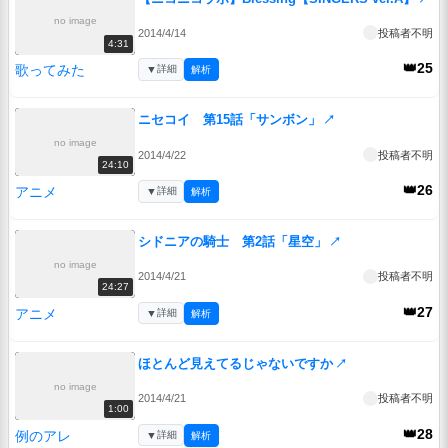
no image
2014/4/14
投稿者不明
4:31
👑25
歌ってみた
▼
詳細
解析
ニセコイ 第15話「サンボン」
↗
no image
2014/4/22
投稿者不明
24:10
👑26
アニメ
▼
詳細
解析
シドニアの騎士 第2話「星空」
↗
no image
2014/4/21
投稿者不明
24:27
👑27
アニメ
▼
詳細
解析
ほとんど見えてるじゃないですか
↗
no image
2014/4/21
投稿者不明
1:00
👑28
例のアレ
▼
詳細
解析