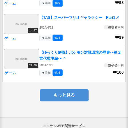
👑98
ゲーム
▼
詳細
解析
【TAS】スーパーマリオギャラクシー Part1
↗
no image
2014/4/22
投稿者不明
14:47
👑99
ゲーム
▼
詳細
解析
【ゆっくり解説】ポケモン対戦環境の歴史〜第２
世代環境編〜
↗
no image
2014/1/13
投稿者不明
27:28
👑100
ゲーム
▼
詳細
解析
もっと見る
ニコランWEB関連サービス