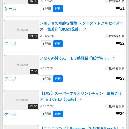
2014/4/21
投稿者不明
16:53
👑21
ゲーム
▼
詳細
解析
ジョジョの奇妙な冒険 スターダストクルセイダー
ス 第3話「DIOの呪縛」
↗
no image
2014/4/24
投稿者不明
23:51
👑22
アニメ
▼
詳細
解析
となりの関くん １５時限目「紙ずもう」
↗
no image
2014/4/21
投稿者不明
7:40
👑23
アニメ
▼
詳細
解析
【TAS】スーパーマリオサンシャイン 最短クリ
ア in 1:09:10【part6】
↗
no image
2014/4/22
投稿者不明
12:20
👑24
ゲーム
▼
詳細
解析
【ニコニコラボ】Blessing【SINGERS ver.A】
↗