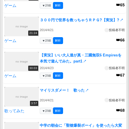
👑65
ゲーム
▼
詳細
解析
３００円で世界を救っちゃうＲＰＧ?【実況】?
↗
no image
2014/4/21
投稿者不明
21:24
👑66
ゲーム
▼
詳細
解析
【実況】いい大人達が真・三國無双6 Empiresを
本気で遊んでみた。part1
↗
no image
2014/4/23
投稿者不明
30:03
👑67
ゲーム
▼
詳細
解析
マイリスダメー！ 歌った
↗
no image
2014/4/21
投稿者不明
3:57
👑68
歌ってみた
▼
詳細
解析
中学の朝会に「聖槍爆裂ボーイ」を使ったら大変