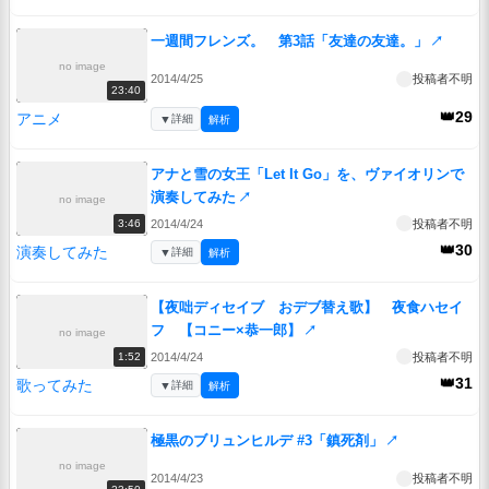
一週間フレンズ。 第3話「友達の友達。」
↗
no image
2014/4/25
投稿者不明
23:40
👑29
アニメ
▼
詳細
解析
アナと雪の女王「Let It Go」を、ヴァイオリンで
演奏してみた
↗
no image
2014/4/24
投稿者不明
3:46
👑30
演奏してみた
▼
詳細
解析
【夜咄ディセイブ おデブ替え歌】 夜食ハセイ
フ 【コニー×恭一郎】
↗
no image
2014/4/24
投稿者不明
1:52
👑31
歌ってみた
▼
詳細
解析
極黒のブリュンヒルデ #3「鎮死剤」
↗
no image
2014/4/23
投稿者不明