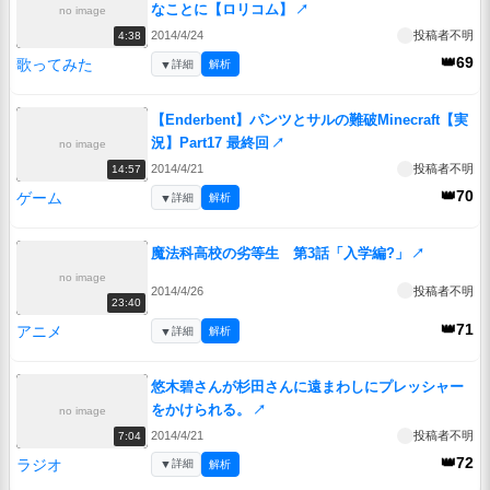
なことに【ロリコム】
↗
no image
2014/4/24
投稿者不明
4:38
👑69
歌ってみた
▼
詳細
解析
【Enderbent】パンツとサルの難破Minecraft【実
況】Part17 最終回
↗
no image
2014/4/21
投稿者不明
14:57
👑70
ゲーム
▼
詳細
解析
魔法科高校の劣等生 第3話「入学編?」
↗
no image
2014/4/26
投稿者不明
23:40
👑71
アニメ
▼
詳細
解析
悠木碧さんが杉田さんに遠まわしにプレッシャー
をかけられる。
↗
no image
2014/4/21
投稿者不明
7:04
👑72
ラジオ
▼
詳細
解析