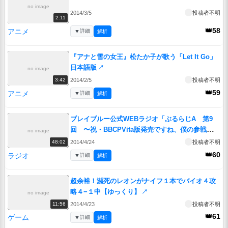
no image
2014/3/5
投稿者不明
2:11
👑58
アニメ
▼
詳細
解析
『アナと雪の女王』松たか子が歌う「Let It Go」
日本語版
↗
no image
2014/2/5
投稿者不明
3:42
👑59
アニメ
▼
詳細
解析
ブレイブルー公式WEBラジオ「ぶるらじA 第9
回 〜祝・BBCPVita版発売ですね、僕の参戦はま
no image
だですか？〜」
↗
2014/4/24
投稿者不明
48:02
👑60
ラジオ
▼
詳細
解析
超余裕！瀕死のレオンがナイフ１本でバイオ４攻
略４−１中【ゆっくり】
↗
no image
2014/4/23
投稿者不明
11:56
👑61
ゲーム
▼
詳細
解析