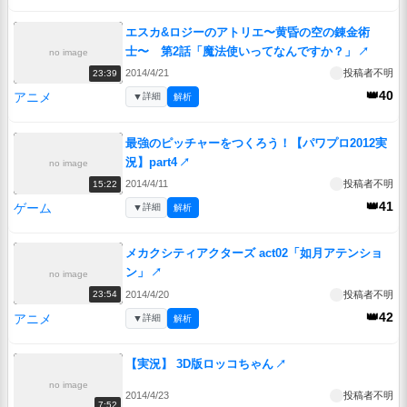
エスカ&ロジーのアトリエ〜黄昏の空の錬金術
士〜 第2話「魔法使いってなんですか？」
↗
no image
2014/4/21
投稿者不明
23:39
👑40
アニメ
▼
詳細
解析
最強のピッチャーをつくろう！【パワプロ2012実
況】part4
↗
no image
2014/4/11
投稿者不明
15:22
👑41
ゲーム
▼
詳細
解析
メカクシティアクターズ act02「如月アテンショ
ン」
↗
no image
2014/4/20
投稿者不明
23:54
👑42
アニメ
▼
詳細
解析
【実況】 3D版ロッコちゃん
↗
no image
2014/4/23
投稿者不明
7:52