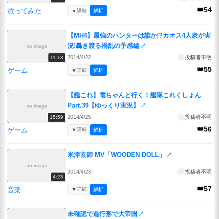
👑54
歌ってみた
▼
詳細
解析
【MH4】最強のハンターは誰か!?カオス4人衆が実
況!轟き渡る禍乱の予感編
↗
no image
2014/4/22
投稿者不明
11:13
👑55
ゲーム
▼
詳細
解析
【艦これ】電ちゃんと行く！艦隊これくしょん
Part.39【ゆっくり実況】
↗
no image
2014/4/25
投稿者不明
15:59
👑56
ゲーム
▼
詳細
解析
米津玄師 MV「WOODEN DOLL」
↗
no image
2014/4/23
投稿者不明
4:23
👑57
音楽
▼
詳細
解析
未確認で進行形で大帝国
↗