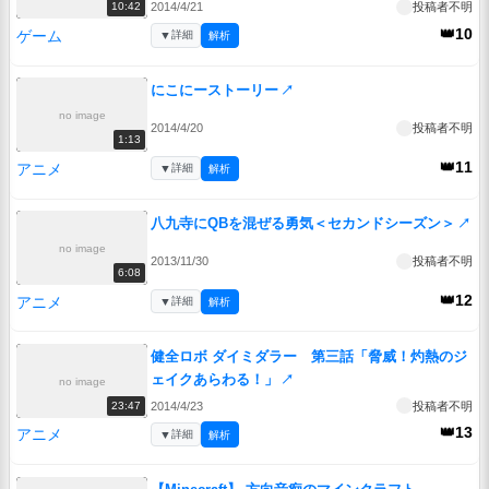
2014/4/21
投稿者不明
10:42
👑10
ゲーム
▼
詳細
解析
にこにーストーリー
↗
no image
2014/4/20
投稿者不明
1:13
👑11
アニメ
▼
詳細
解析
八九寺にQBを混ぜる勇気＜セカンドシーズン＞
↗
no image
2013/11/30
投稿者不明
6:08
👑12
アニメ
▼
詳細
解析
健全ロボ ダイミダラー 第三話「脅威！灼熱のジ
ェイクあらわる！」
↗
no image
2014/4/23
投稿者不明
23:47
👑13
アニメ
▼
詳細
解析