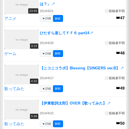
は？」
↗
no image
2014/4/21
投稿者不明
23:40
👑47
アニメ
▼
詳細
解析
ひたすら楽してＦＦ６ part14
↗
no image
2014/4/26
投稿者不明
3:15
👑48
ゲーム
▼
詳細
解析
【ニコニコラボ】Blessing【SINGERS ver.B】
↗
no image
2014/4/17
投稿者不明
4:32
👑49
歌ってみた
▼
詳細
解析
【伊東歌詞太郎】OVER【歌ってみた】
↗
no image
2014/4/22
投稿者不明
5:48
👑50
歌ってみた
▼
詳細
解析