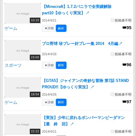
【Minecraft】1.7.2バニラで全実績解除
part10【ゆっくり実況】
↗
no image
2014/4/21
投稿者不明
10:15
👑95
ゲーム
▼
詳細
解析
プロ野球 珍プレー好プレー集 2014 4月編
↗
no image
2014/4/26
投稿者不明
15:00
👑96
スポーツ
▼
詳細
解析
【GTA5】ジャイアンの奇妙な冒険 第7話 STAND
PROUD!!【ゆっくり実況】
↗
no image
2014/4/26
投稿者不明
18:54
👑97
ゲーム
▼
詳細
解析
【実況】少年に戻れるボンバーマンビーダマン
【最 終 回】
↗
no image
2014/4/21
投稿者不明
22:22