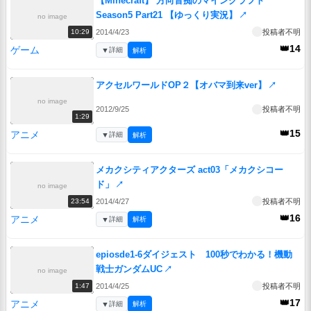
【Minecraft】 方向音痴のマインクラフト
Season5 Part21 【ゆっくり実況】
↗
no image
2014/4/23
投稿者不明
10:29
👑14
ゲーム
▼
詳細
解析
アクセルワールドOP２【オバマ到来ver】
↗
no image
2012/9/25
投稿者不明
1:29
👑15
アニメ
▼
詳細
解析
メカクシティアクターズ act03「メカクシコー
ド」
↗
no image
2014/4/27
投稿者不明
23:54
👑16
アニメ
▼
詳細
解析
epiosde1-6ダイジェスト 100秒でわかる！機動
戦士ガンダムUC
↗
no image
2014/4/25
投稿者不明
1:47
👑17
アニメ
▼
詳細
解析