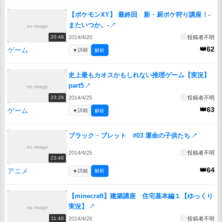
【ポケモンXY】 最終回 新・厨ポケ狩り講座！-
またいつか。-
↗
no image
2014/4/20
投稿者不明
20:49
👑62
ゲーム
▼
詳細
解析
史上最もカオスかもしれない推理ゲーム【実況】
part5
↗
no image
2014/4/25
投稿者不明
23:29
👑63
ゲーム
▼
詳細
解析
ブラック・ブレット #03 運命の子供たち
↗
no image
2014/4/25
投稿者不明
23:40
👑64
アニメ
▼
詳細
解析
【minecraft】建築講座 住宅基本編１【ゆっくり
実況】
↗
no image
2014/4/26
投稿者不明
11:40