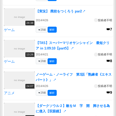
【実況】 廃校をつくろう par2
↗
no image
2014/4/26
投稿者不明
26:38
👑7
ゲーム
▼
詳細
解析
【TAS】スーパーマリオサンシャイン 最短クリ
ア in 1:09:10【part5】
↗
no image
2014/4/21
投稿者不明
13:26
👑8
ゲーム
▼
詳細
解析
ノーゲーム・ノーライフ 第3話「熟練者《エキス
パート》」
↗
no image
2014/4/26
投稿者不明
24:07
👑9
アニメ
▼
詳細
解析
【ダークソウル２】敵をＭ 字 開 脚させる為
に侵入【双眼鏡】
↗
no image