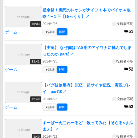
超余裕！瀕死のレオンがナイフ１本でバイオ４攻
略４−１下【ゆっくり】
↗
no image
2014/4/26
投稿者不明
10:03
👑51
ゲーム
▼
詳細
解析
【実況】 なぜ俺はTAS用のアイワナに挑んでしま
ったのか part2
↗
no image
2014/4/23
投稿者不明
33:41
👑52
ゲーム
▼
詳細
解析
【バグ技使用有】DBZ 超サイヤ伝説 実況プレ
イ part10
↗
no image
2014/4/23
投稿者不明
12:40
👑53
ゲーム
▼
詳細
解析
すーぱーぬこわーるど 歌ってみた【そらる×まふ
まふ】
↗
no image
2014/4/22
投稿者不明
3:40