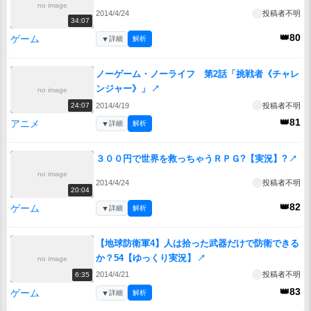
no image
2014/4/24
投稿者不明
34:07
👑80
ゲーム
▼
詳細
解析
ノーゲーム・ノーライフ 第2話「挑戦者《チャレ
ンジャー》」
↗
no image
2014/4/19
投稿者不明
24:07
👑81
アニメ
▼
詳細
解析
３００円で世界を救っちゃうＲＰＧ?【実況】?
↗
no image
2014/4/24
投稿者不明
20:04
👑82
ゲーム
▼
詳細
解析
【地球防衛軍4】人は拾った武器だけで防衛できる
か？54【ゆっくり実況】
↗
no image
2014/4/21
投稿者不明
6:35
👑83
ゲーム
▼
詳細
解析