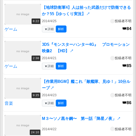
【地球防衛軍4】人は拾った武器だけで防衛できる
か？55【ゆっくり実況】
↗
no image
2014/4/25
投稿者不明
8:22
👑84
ゲーム
▼
詳細
解析
3DS『モンスターハンター4G』 プロモーション
映像2 【HD】
↗
no image
2014/4/21
投稿者不明
2:38
👑85
ゲーム
▼
詳細
解析
【作業用BGM】艦これ「敵艦隊、見ゆ！」10分ル
ープ
↗
no image
2014/4/23
投稿者不明
9:35
👑86
音楽
▼
詳細
解析
M３〜ソノ黒キ鋼〜 第一話「降星ノ夜」
↗
no image
2014/4/22
投稿者不明
24:10