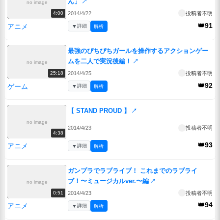
ん」
↗
no image
2014/4/22
投稿者不明
4:00
👑91
アニメ
▼
詳細
解析
最強のぴちぴちガールを操作するアクションゲー
ムを二人で実況後編！
↗
no image
2014/4/25
投稿者不明
25:18
👑92
ゲーム
▼
詳細
解析
【 STAND PROUD 】
↗
no image
2014/4/23
投稿者不明
4:38
👑93
アニメ
▼
詳細
解析
ガンプラでラブライブ！ これまでのラブライ
ブ！〜ミュージカルver.〜編
↗
no image
2014/4/23
投稿者不明
0:51
👑94
アニメ
▼
詳細
解析