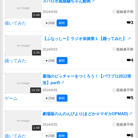
スパロボ風龍驤ちゃん動画
↗
no image
2014/4/26
投稿者不明
0:48
👑3
描いてみた
▼
詳細
解析
【ふなっしー】ラジオ体操第１【踊ってみた】
↗
no image
2014/4/23
投稿者不明
3:36
👑4
踊ってみた
▼
詳細
解析
最強のピッチャーをつくろう！【パワプロ2012実
況】part5
↗
no image
2014/4/25
投稿者不明
24:58
👑5
ゲーム
▼
詳細
解析
劇場版のんのんびより(まどか☆マギカOPMAD)
↗
no image
2014/4/25
投稿者不明
1:48
👑6
描いてみた
▼
詳細
解析