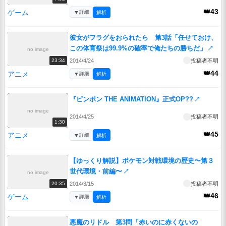
👑43
ゲーム
▼
詳細
解析
彼女がフラグをおられたら 第3話「任せておけ、
この体育祭は99.9%の確率で俺たちの勝ちだ」
↗
no image
2014/4/24
投稿者不明
23:34
👑44
アニメ
▼
詳細
解析
『ピンポン THE ANIMATION』正式OP??
↗
no image
2014/4/25
投稿者不明
1:30
👑45
アニメ
▼
詳細
解析
【ゆっくり解説】ポケモン対戦環境の歴史〜第３
世代環境・前編〜
↗
no image
2014/3/15
投稿者不明
20:35
👑46
ゲーム
▼
詳細
解析
悪魔のリドル 第3問「赤いのに赤くないの