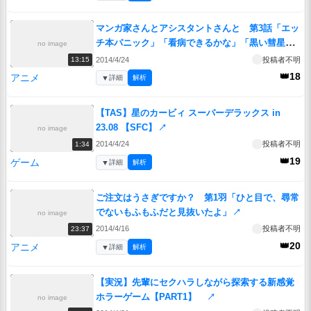
マンガ家さんとアシスタントさんと 第3話「エッ
チ本パニック」「看病できるかな」「黒い彗星現
no image
る」
↗
2014/4/24
投稿者不明
13:15
👑18
アニメ
▼
詳細
解析
【TAS】星のカービィ スーパーデラックス in
23.08 【SFC】
↗
no image
2014/4/24
投稿者不明
1:34
👑19
ゲーム
▼
詳細
解析
ご注文はうさぎですか？ 第1羽「ひと目で、尋常
でないもふもふだと見抜いたよ」
↗
no image
2014/4/16
投稿者不明
23:37
👑20
アニメ
▼
詳細
解析
【実況】先輩にセクハラしながら探索する新感覚
ホラーゲーム【PART1】
↗
no image