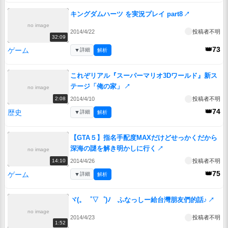
キングダムハーツ を実況プレイ part8
↗
no image
2014/4/22
投稿者不明
32:09
👑73
ゲーム
▼
詳細
解析
これぞリアル『スーパーマリオ3Dワールド』新ス
テージ「俺の家」
↗
no image
2014/4/10
投稿者不明
2:08
👑74
歴史
▼
詳細
解析
【GTA５】指名手配度MAXだけどせっかくだから
深海の謎を解き明かしに行く
↗
no image
2014/4/26
投稿者不明
14:10
👑75
ゲーム
▼
詳細
解析
ヾ(。゜▽゜)ﾉ ふなっしー給台灣朋友們的話♪
↗
no image
2014/4/23
投稿者不明
1:52