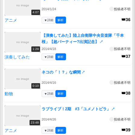
no image
2014/1/24
投稿者不明
4:07
👑36
アニメ
▼
詳細
解析
【演奏してみた】陸上自衛隊中央音楽隊「千本
桜」【超パーティー?出演記念】
↗
no image
2014/4/18
投稿者不明
1:29
👑37
演奏してみた
▼
詳細
解析
ネコの「！？」な瞬間
↗
no image
2014/4/16
投稿者不明
0:10
👑38
動物
▼
詳細
解析
ラブライブ！2期 #3「ユメノトビラ」
↗
no image
2014/4/26
投稿者不明
23:48
👑39
アニメ
▼
詳細
解析