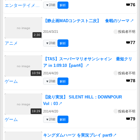
👑76
エンターテイメント
▼
詳細
解析
【静止画MADコンテスト二次】 食戟のソーマ
↗
no image
2014/3/21
投稿者不明
2:30
👑77
アニメ
▼
詳細
解析
【TAS】スーパーマリオサンシャイン 最短クリ
ア in 1:09:10【part4】
↗
no image
2014/4/20
投稿者不明
10:59
👑78
ゲーム
▼
詳細
解析
【訛り実況】 SILENT HILL：DOWNPOUR
Vol：03
↗
no image
2014/4/20
投稿者不明
19:29
👑79
ゲーム
▼
詳細
解析
キングダムハーツ を実況プレイ part9
↗