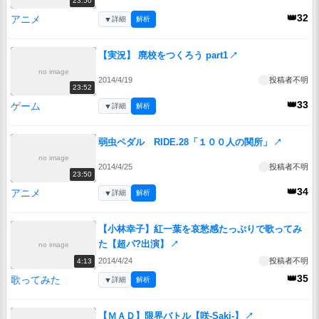
23:50
👑32
アニメ
▼
詳細
解析
【実況】 廃校をつくろう part1
↗
no image
2014/4/19
投稿者不明
23:52
👑33
ゲーム
▼
詳細
解析
弱虫ペダル RIDE.28「１００人の関所」
↗
no image
2014/4/25
投稿者不明
23:50
👑34
アニメ
▼
詳細
解析
【小林幸子】紅一葉を哀愁感たっぷりで歌ってみ
た【超パ?出演】
↗
no image
2014/4/24
投稿者不明
4:13
👑35
歌ってみた
▼
詳細
解析
【ＭＡＤ】限界バトル【咲-Saki-】
↗