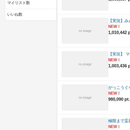
(187)
マイリスト数
(192)
ニコニコ動画講座
いいね数
【実況】み
(167)
ニコニコ手芸部
NEW！
no image
1,010,442 p
(176)
ニコニコ技術部
(176)
ラジオ
【実況】 
NEW！
(174)
作ってみた
no image
1,003,436 p
(180)
例のアレ
(149)
動物
がっこうぐ
NEW！
(173)
描いてみた
no image
980,090 pt.
(171)
政治
極限まで妥協
(160)
料理
NEW！