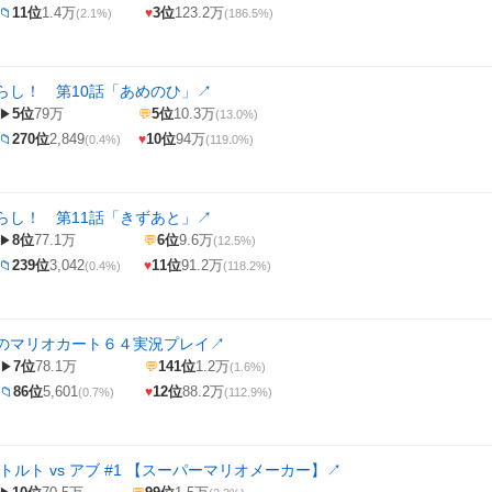
11位
1.4万
3位
123.2万
📁
♥
(2.1%)
(186.5%)
らし！ 第10話「あめのひ」
↗
5位
79万
5位
10.3万
▶
💬
(13.0%)
270位
2,849
10位
94万
📁
♥
(0.4%)
(119.0%)
らし！ 第11話「きずあと」
↗
8位
77.1万
6位
9.6万
▶
💬
(12.5%)
239位
3,042
11位
91.2万
📁
♥
(0.4%)
(118.2%)
のマリオカート６４実況プレイ
↗
7位
78.1万
141位
1.2万
▶
💬
(1.6%)
86位
5,601
12位
88.2万
📁
♥
(0.7%)
(112.9%)
トルト vs アブ #1 【スーパーマリオメーカー】
↗