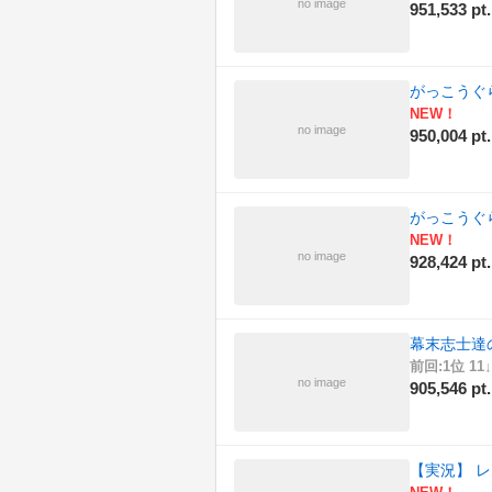
no image
951,533 pt.
(166)
旅行
(197)
日記
がっこうぐ
(189)
東方
NEW！
no image
950,004 pt.
(167)
歌ってみた
(172)
歴史
がっこうぐ
NEW！
(162)
演奏してみた
no image
928,424 pt.
(166)
科学
(187)
自然
幕末志士達
前回:1位 11↓
no image
(168)
踊ってみた
905,546 pt.
(174)
車載動画
【実況】 レ
(184)
音楽