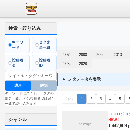
検索・絞り込み
キーワ
タグ完
ード
全一致
2007
2008
2009
2010
投稿者
投稿者
2025
2026
名
ID
メタデータを表示
適用
解除
キーワードはタイトル・タグの
部分一致、タグ/投稿者IDは完全
前へ
1
2
3
4
5
一致で絞り込みます。
ココロジョ
ジャンル
NEW！
no image
1,442,909 p