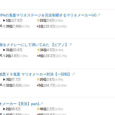
.09%の鬼畜マリオステージを完全制覇するマリオメーカーUC
↗
1位
117.6万
22位
3.6万
▶
💬
(3.0%)
t.
39位
7,858
1位
133.4万
📁
♥
(0.7%)
(113.4%)
2曲をメドレーにして弾いてみた 【ピアノ】
↗
31位
53.8万
16位
4.5万
▶
💬
(8.4%)
t.
2位
3.9万
4位
119.2万
📁
♥
(7.2%)
(221.7%)
地悪ＶＳ鬼畜 マリオメーカー対決【一回戦】
↗
3位
87.7万
20位
3.8万
▶
💬
(4.4%)
t.
32位
8,620
5位
104.7万
📁
♥
(1.0%)
(119.5%)
メーカー【実況】part1
↗
2位
88.6万
46位
2.3万
▶
💬
(2.6%)
t.
41位
7,839
6位
103.8万