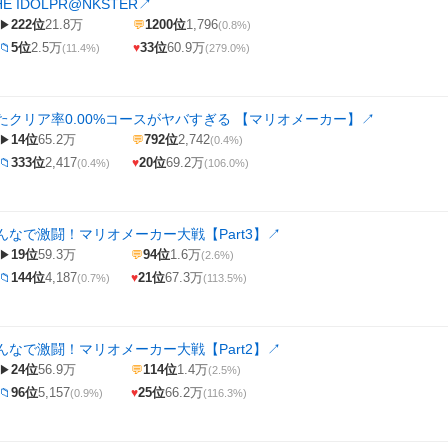
E IDOLPR@NKSTER
↗
222位
21.8万
1200位
1,796
▶
💬
(0.8%)
5位
2.5万
33位
60.9万
📁
♥
(11.4%)
(279.0%)
たクリア率0.00%コースがヤバすぎる 【マリオメーカー】
↗
14位
65.2万
792位
2,742
▶
💬
(0.4%)
333位
2,417
20位
69.2万
📁
♥
(0.4%)
(106.0%)
んなで激闘！マリオメーカー大戦【Part3】
↗
19位
59.3万
94位
1.6万
▶
💬
(2.6%)
144位
4,187
21位
67.3万
📁
♥
(0.7%)
(113.5%)
んなで激闘！マリオメーカー大戦【Part2】
↗
24位
56.9万
114位
1.4万
▶
💬
(2.5%)
96位
5,157
25位
66.2万
📁
♥
(0.9%)
(116.3%)