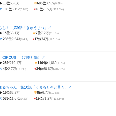
13位
65.8万
605位
3,469
▶
💬
(0.5%)
100位
5,112
18位
73.9万
📁
♥
(0.8%)
(112.3%)
らし！ 第9話「きゅうじつ」
↗
15位
63.1万
7位
7.2万
▶
💬
(11.5%)
298位
2,643
17位
74万
📁
♥
(0.4%)
(117.3%)
CIRCUS 【刀剣乱舞】
↗
289位
19.1万
1164位
1,869
▶
💬
(1.0%)
4位
2.7万
34位
60.6万
📁
♥
(14.1%)
(316.6%)
まるちゃん 第10話「うまると今と昔々」
↗
16位
62.2万
8位
6.7万
▶
💬
(10.8%)
583位
1,671
19位
71.2万
📁
♥
(0.3%)
(114.5%)