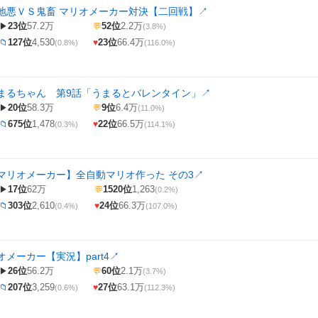
地悪ＶＳ鬼畜 マリオメーカー対決【二回戦】
↗
23位
57.2万
52位
2.2万
▶
💬
(3.8%)
127位
4,530
23位
66.4万
📁
♥
(0.8%)
(116.0%)
まるちゃん 第9話「うまるとバレンタイン」
↗
20位
58.3万
9位
6.4万
▶
💬
(11.0%)
675位
1,478
22位
66.5万
📁
♥
(0.3%)
(114.1%)
マリオメーカー】全自動マリオ作った その3
↗
17位
62万
1520位
1,263
▶
💬
(0.2%)
303位
2,610
24位
66.3万
📁
♥
(0.4%)
(107.0%)
メーカー【実況】part4
↗
26位
56.2万
60位
2.1万
▶
💬
(3.7%)
207位
3,259
27位
63.1万
📁
♥
(0.6%)
(112.3%)