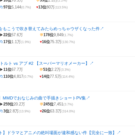
10位
70.5万
99位
1.5万
▶
💬
(2.2%)
97位
5,144
13位
80万
📁
♥
(0.7%)
(113.5%)
をもこうで吹き替えてみたらめっちゃウザくなった件
↗
22位
57.6万
178位
9,849
▶
💬
(1.7%)
17位
1.1万
16位
75.3万
📁
♥
(1.9%)
(130.7%)
トルト vs アブ #2 【スーパーマリオメーカー】
↗
11位
67.7万
51位
2.2万
▶
💬
(3.3%)
110位
4,817
14位
77.5万
📁
♥
(0.7%)
(114.4%)
】MMDでおなじみの曲で手描きショートPV集
↗
259位
20.2万
245位
7,451
▶
💬
(3.7%)
3位
2.8万
26位
63.3万
📁
♥
(13.9%)
(314.0%)
ト】ドラマとアニメの絶叫場面が違和感ない件【完全に一致】
↗