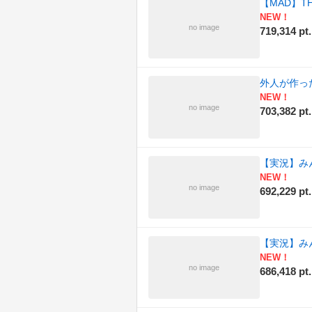
【MAD】TH
NEW！
no image
719,314 pt.
外人が作っ
NEW！
no image
703,382 pt.
【実況】み
NEW！
no image
692,229 pt.
【実況】み
NEW！
no image
686,418 pt.