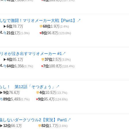
📁
♥
(0.9%)
(117.1%)
んなで激闘！マリオメーカー大戦【Part1】
↗
6位
78.7万
68位
1.9万
▶
💬
(2.4%)
t.
21位
1万
8位
96.8万
📁
♥
(1.3%)
(123.0%)
マリオが泣き出すマリオメーカー #1
↗
4位
85.1万
37位
2.5万
▶
💬
(3.0%)
t.
64位
6,356
7位
100.8万
📁
♥
(0.7%)
(118.4%)
らし！ 第12話「そつぎょう」
↗
9位
76.6万
4位
10.5万
▶
💬
(13.7%)
89位
5,493
9位
95.4万
📁
♥
(0.7%)
(124.6%)
しないダークソウル2【実況】Part1
↗
12位
66.1万
82位
1.7万
▶
💬
(2.6%)