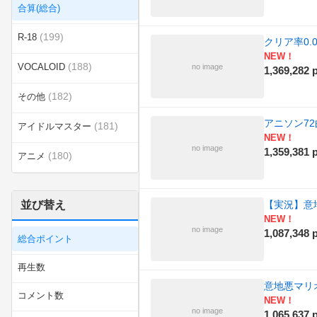
合算(総合)
(199)
R-18
クリア率0
NEW！
(188)
VOCALOID
no image
1,369,282 p
(182)
その他
アニソン7
(181)
アイドルマスター
NEW！
no image
1,359,381 p
(180)
アニメ
(202)
エンターテイメント
並び替え
【実況】意
(689)
カテゴリ合算
NEW！
no image
1,087,348 p
総合ポイント
(188)
ゲーム
再生数
(180)
スポーツ
意地悪マリオ
コメント数
NEW！
ニコニコインディーズ
no image
1,065,637 p