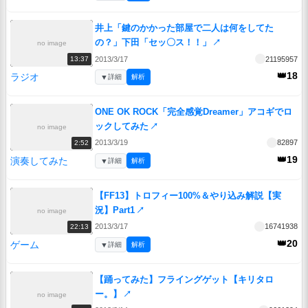
井上「鍵のかかった部屋で二人は何をしてた
の？」下田「セッ〇ス！！」
↗
no image
2013/3/17
21195957
13:37
👑18
ラジオ
▼
詳細
解析
ONE OK ROCK「完全感覚Dreamer」アコギでロ
ックしてみた
↗
no image
2013/3/19
82897
2:52
👑19
演奏してみた
▼
詳細
解析
【FF13】トロフィー100%＆やり込み解説【実
況】Part1
↗
no image
2013/3/17
16741938
22:13
👑20
ゲーム
▼
詳細
解析
【踊ってみた】フライングゲット【キリタロ
ー。】
↗
no image