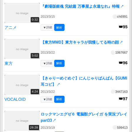
『劇場版銀魂 完結篇 万事屋よ永遠なれ』特報
↗
no image
2013/3/15
ch6991
0:32
👑95
アニメ
▼
詳細
解析
【東方MMD】東方キャラが我慢してる時の顔
↗
no image
2013/3/22
1067667
5:02
👑96
東方
▼
詳細
解析
【きゃりーめぐめぐ】にんじゃりばんばん【GUMI
耳コピ】
↗
no image
2013/3/22
3447163
4:24
👑97
VOCALOID
▼
詳細
解析
ロックマンエグゼ６ 電脳獣グレイガ を実況プレイ
part33
↗
no image
2013/3/19
599413
26:28