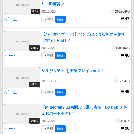
3 HD画質
↗
no image
2013/3/23
20190460
0:59
👑47
ゲーム
▼
詳細
解析
【バイオハザード5】ゾンビのような何かを倒す
【実況】Part1
↗
no image
2013/3/21
16811023
23:07
👑48
ゲーム
▼
詳細
解析
サルゲッチュ を実況プレイ part2
↗
no image
2013/3/18
599413
28:53
👑49
ゲーム
▼
詳細
解析
『Minecraft』21時間ぶっ通し実況 FB&amp;えお
えおパートその1
↗
no image
2013/3/21
16074
30:09
👑50
ゲーム
▼
詳細
解析