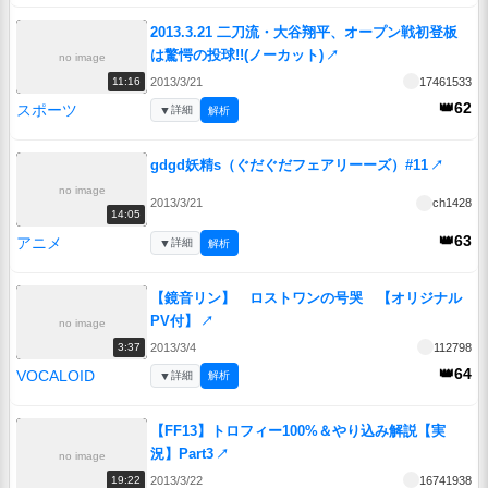
2013.3.21 二刀流・大谷翔平、オープン戦初登板
は驚愕の投球!!(ノーカット)
↗
no image
2013/3/21
17461533
11:16
👑62
スポーツ
▼
詳細
解析
gdgd妖精s（ぐだぐだフェアリーーズ）#11
↗
no image
2013/3/21
ch1428
14:05
👑63
アニメ
▼
詳細
解析
【鏡音リン】 ロストワンの号哭 【オリジナル
PV付】
↗
no image
2013/3/4
112798
3:37
👑64
VOCALOID
▼
詳細
解析
【FF13】トロフィー100%＆やり込み解説【実
況】Part3
↗
no image
2013/3/22
16741938
19:22