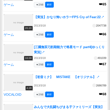
👑65
ゲーム
▼
詳細
解析
【実況】かなり怖いホラーFPS Cry of Fear:22
↗
no image
2013/3/18
2047738
20:20
👑66
ゲーム
▼
詳細
解析
[三國無双7]初期能力で将星モード part4[ゆっくり
実況]
↗
no image
2013/3/18
491039
16:09
👑67
ゲーム
▼
詳細
解析
【初音ミク】 MISTAKE 【オリジナル】
↗
no image
2013/3/18
2686789
4:28
👑68
VOCALOID
▼
詳細
解析
みんなで大乱闘ちびまる子ファミリーズ【実況】