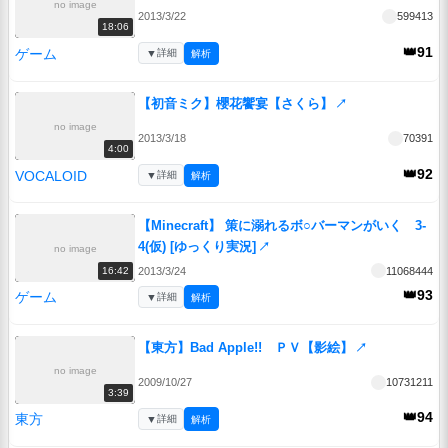
no image
2013/3/22
599413
18:06
👑91
ゲーム
▼
詳細
解析
【初音ミク】櫻花饗宴【さくら】
↗
no image
2013/3/18
70391
4:00
👑92
VOCALOID
▼
詳細
解析
【Minecraft】 策に溺れるボ○バーマンがいく 3-
4(仮) [ゆっくり実況]
↗
no image
2013/3/24
11068444
16:42
👑93
ゲーム
▼
詳細
解析
【東方】Bad Apple!! ＰＶ【影絵】
↗
no image
2009/10/27
10731211
3:39
👑94
東方
▼
詳細
解析