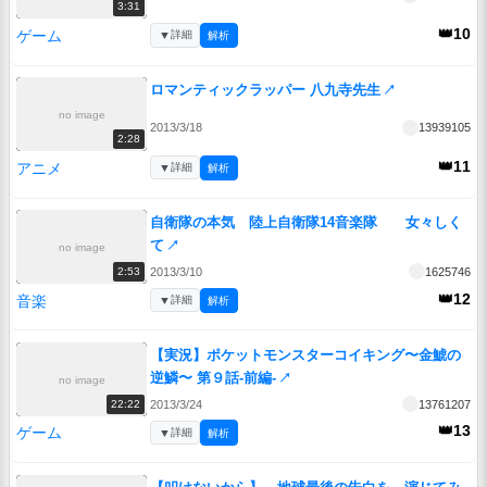
3:31
👑10
ゲーム
▼
詳細
解析
ロマンティックラッパー 八九寺先生
↗
no image
2013/3/18
13939105
2:28
👑11
アニメ
▼
詳細
解析
自衛隊の本気 陸上自衛隊14音楽隊 女々しく
て
↗
no image
2013/3/10
1625746
2:53
👑12
音楽
▼
詳細
解析
【実況】ポケットモンスターコイキング〜金鯱の
逆鱗〜 第９話-前編-
↗
no image
2013/3/24
13761207
22:22
👑13
ゲーム
▼
詳細
解析