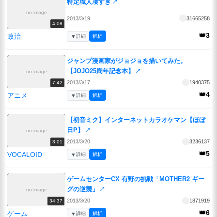
特定職人凄すぎ
↗
no image
2013/3/19
31665258
4:08
👑3
政治
▼
詳細
解析
ジャンプ漫画家がジョジョを描いてみた。
【JOJO25周年記念本】
↗
no image
2013/3/17
1940375
7:42
👑4
アニメ
▼
詳細
解析
【初音ミク】インターネットカラオケマン【ほぼ
日P】
↗
no image
2013/3/20
3236137
3:01
👑5
VOCALOID
▼
詳細
解析
ゲームセンターCX 有野の挑戦「MOTHER2 ギー
グの逆襲」
↗
no image
2013/3/20
1871919
34:37
👑6
ゲーム
▼
詳細
解析