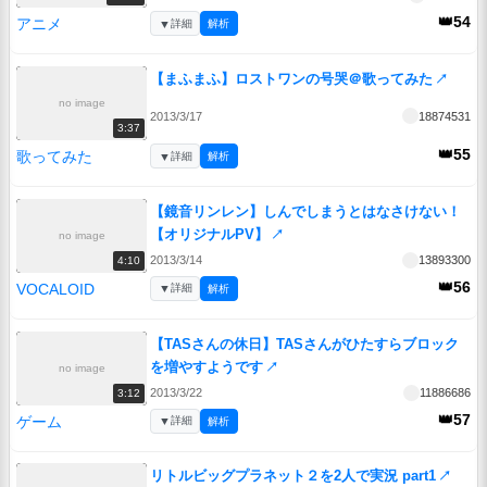
👑54
アニメ
▼
詳細
解析
【まふまふ】ロストワンの号哭＠歌ってみた
↗
no image
2013/3/17
18874531
3:37
👑55
歌ってみた
▼
詳細
解析
【鏡音リンレン】しんでしまうとはなさけない！
【オリジナルPV】
↗
no image
2013/3/14
13893300
4:10
👑56
VOCALOID
▼
詳細
解析
【TASさんの休日】TASさんがひたすらブロック
を増やすようです
↗
no image
2013/3/22
11886686
3:12
👑57
ゲーム
▼
詳細
解析
リトルビッグプラネット２を2人で実況 part1
↗