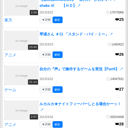
shake it! 【ＨＤ】
↗
no image
2013/3/22
17073066
3:59
👑25
東方
▼
詳細
解析
琴浦さん ＃11 「スタンド・バイ・ミー」
↗
no image
2013/3/23
ch60422
23:40
👑26
アニメ
▼
詳細
解析
自分の『声』で操作するゲームを実況【Part4】
↗
no image
2013/3/22
14047911
21:14
👑27
ゲーム
▼
詳細
解析
ルカルカ★ナイトフィーバーしとる場合かーッ！
↗
no image
2013/3/16
20024408
2:07
👑28
アニメ
▼
詳細
解析