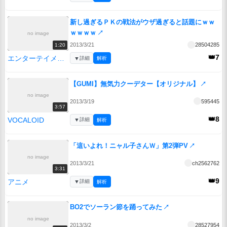
新し過ぎるＰＫの戦法がウザ過ぎると話題にｗｗ
ｗｗｗｗ
↗
no image
2013/3/21
28504285
1:20
👑7
エンターテイメント
▼
詳細
解析
【GUMI】無気力クーデター【オリジナル】
↗
no image
2013/3/19
595445
3:57
👑8
VOCALOID
▼
詳細
解析
「這いよれ！ニャル子さんＷ」第2弾PV
↗
no image
2013/3/21
ch2562762
3:31
👑9
アニメ
▼
詳細
解析
BO2でソーラン節を踊ってみた
↗
no image
2013/3/2
28527954