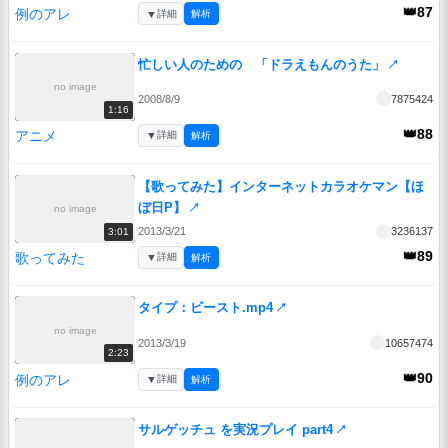
👑87
例のアレ
▼
詳細
解析
忙しい人のための 「ドラえもんのうた」
↗
no image
2008/8/9
7875424
1:16
👑88
アニメ
▼
詳細
解析
【歌ってみた】インターネットカラオケマン【ほ
ぼ日P】
↗
no image
2013/3/21
3236137
3:01
👑89
歌ってみた
▼
詳細
解析
タイプ：ビースト.mp4
↗
no image
2013/3/19
10657474
2:23
👑90
例のアレ
▼
詳細
解析
サルゲッチュ を実況プレイ part4
↗