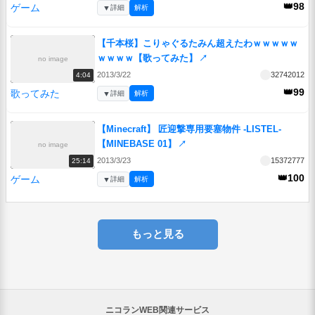
👑98
ゲーム
▼
詳細
解析
【千本桜】こりゃぐるたみん超えたわｗｗｗｗｗ
ｗｗｗｗ【歌ってみた】
↗
no image
2013/3/22
32742012
4:04
👑99
歌ってみた
▼
詳細
解析
【Minecraft】 匠迎撃専用要塞物件 -LISTEL-
【MINEBASE 01】
↗
no image
2013/3/23
15372777
25:14
👑100
ゲーム
▼
詳細
解析
もっと見る
ニコランWEB関連サービス