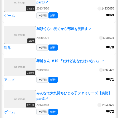
part3
↗
no image
2013/3/20
14930070
23:13
👑69
ゲーム
▼
詳細
解析
30秒くらい見てから部屋を見回す
↗
no image
2008/6/21
6231624
1:39
👑70
科学
▼
詳細
解析
琴浦さん ＃10 「だけどあなたはいない」
↗
no image
2013/3/16
ch60422
23:40
👑71
アニメ
▼
詳細
解析
みんなで大乱闘ちびまる子ファミリーズ【実況】
part2
↗
no image
2013/3/18
14930070
12:00
👑72
ゲーム
▼
詳細
解析