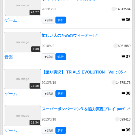
no image
2013/3/21
14613584
24:27
👑36
ゲーム
▼
詳細
解析
忙しい人のためのウィーアー!
↗
no image
2010/4/2
6061989
1:38
👑37
音楽
▼
詳細
解析
【訛り実況】 TRIALS EVOLUTION Vol：05
↗
no image
2013/3/19
14378176
23:48
👑38
ゲーム
▼
詳細
解析
スーパーボンバーマン3 を協力実況プレイ part1
↗
no image
2013/3/18
599413
22:54
👑39
ゲーム
▼
詳細
解析