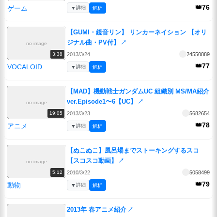
👑76
ゲーム
▼
詳細
解析
【GUMI・鏡音リン】 リンカーネイション 【オリ
ジナル曲・PV付】
↗
no image
2013/3/24
24550889
3:38
👑77
VOCALOID
▼
詳細
解析
【MAD】機動戦士ガンダムUC 組織別 MS/MA紹介
ver.Episode1〜6【UC】
↗
no image
2013/3/23
5682654
19:05
👑78
アニメ
▼
詳細
解析
【ぬこぬこ】風呂場までストーキングするスコ
【スコスコ動画】
↗
no image
2010/3/22
5058499
5:12
👑79
動物
▼
詳細
解析
2013年 春アニメ紹介
↗