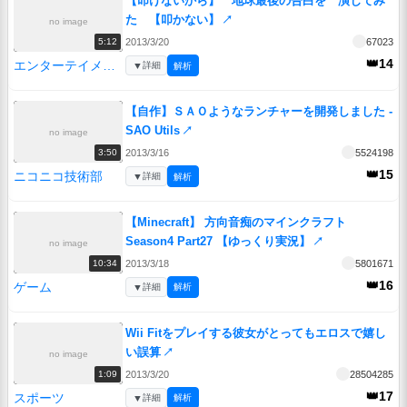
【叩けないから】 地球最後の告白を 演じてみ
た 【叩かない】
↗
no image
2013/3/20
67023
5:12
👑14
エンターテイメント
▼
詳細
解析
【自作】ＳＡＯようなランチャーを開発しました -
SAO Utils
↗
no image
2013/3/16
5524198
3:50
👑15
ニコニコ技術部
▼
詳細
解析
【Minecraft】 方向音痴のマインクラフト
Season4 Part27 【ゆっくり実況】
↗
no image
2013/3/18
5801671
10:34
👑16
ゲーム
▼
詳細
解析
Wii Fitをプレイする彼女がとってもエロスで嬉し
い誤算
↗
no image
2013/3/20
28504285
1:09
👑17
スポーツ
▼
詳細
解析