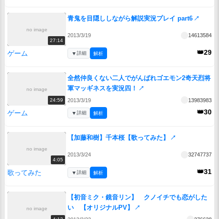
青鬼を目隠ししながら解説実況プレイ part6
↗
no image
2013/3/19
14613584
27:14
👑29
ゲーム
▼
詳細
解析
全然仲良くない二人でがんばれゴエモン2奇天烈将
軍マッギネスを実況四！
↗
no image
2013/3/19
13983983
24:59
👑30
ゲーム
▼
詳細
解析
【加藤和樹】千本桜【歌ってみた】
↗
no image
2013/3/24
32747737
4:05
👑31
歌ってみた
▼
詳細
解析
【初音ミク・鏡音リン】 クノイチでも恋がした
い 【オリジナルPV】
↗
no image