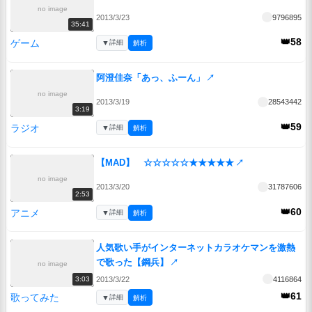
no image
2013/3/23
9796895
35:41
👑58
ゲーム
▼
詳細
解析
阿澄佳奈「あっ、ふーん」
↗
no image
2013/3/19
28543442
3:19
👑59
ラジオ
▼
詳細
解析
【MAD】 ☆☆☆☆☆★★★★★
↗
no image
2013/3/20
31787606
2:53
👑60
アニメ
▼
詳細
解析
人気歌い手がインターネットカラオケマンを激熱
で歌った【鋼兵】
↗
no image
2013/3/22
4116864
3:03
👑61
歌ってみた
▼
詳細
解析