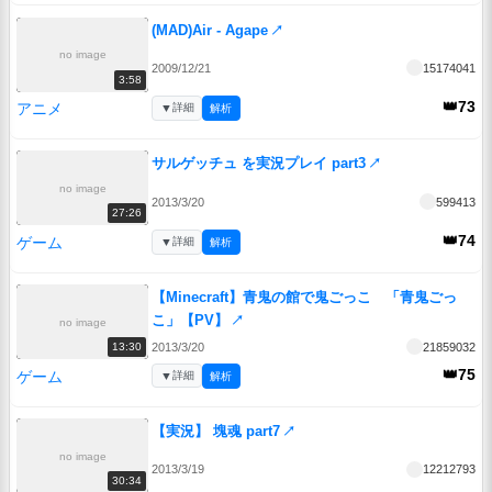
(MAD)Air - Agape
↗
no image
2009/12/21
15174041
3:58
👑73
アニメ
▼
詳細
解析
サルゲッチュ を実況プレイ part3
↗
no image
2013/3/20
599413
27:26
👑74
ゲーム
▼
詳細
解析
【Minecraft】青鬼の館で鬼ごっこ 「青鬼ごっ
こ」【PV】
↗
no image
2013/3/20
21859032
13:30
👑75
ゲーム
▼
詳細
解析
【実況】 塊魂 part7
↗
no image
2013/3/19
12212793
30:34