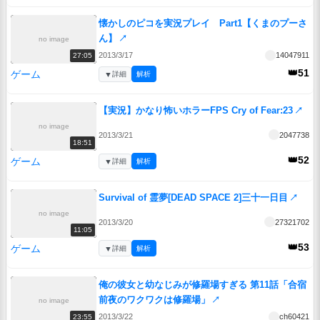
懐かしのピコを実況プレイ Part1【くまのプーさ
ん】
↗
no image
2013/3/17
14047911
27:05
👑51
ゲーム
▼
詳細
解析
【実況】かなり怖いホラーFPS Cry of Fear:23
↗
no image
2013/3/21
2047738
18:51
👑52
ゲーム
▼
詳細
解析
Survival of 霊夢[DEAD SPACE 2]三十一日目
↗
no image
2013/3/20
27321702
11:05
👑53
ゲーム
▼
詳細
解析
俺の彼女と幼なじみが修羅場すぎる 第11話「合宿
前夜のワクワクは修羅場」
↗
no image
2013/3/22
ch60421
23:55