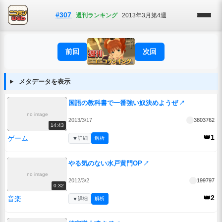
#307
週刊ランキング
2013年3月第4週
前回
次回
メタデータを表示
国語の教科書で一番強い奴決めようぜ
↗
no image
2013/3/17
3803762
14:43
👑1
ゲーム
▼
詳細
解析
やる気のない水戸黄門OP
↗
no image
2012/3/2
199797
0:32
👑2
音楽
▼
詳細
解析