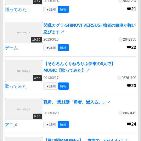
2013/3/14
9661294
4:17
👑21
踊ってみた
▼
詳細
解析
閃乱カグラ-SHINOVI VERSUS- 拙者の鎮魂が舞い
忍びます
↗
no image
2013/3/18
2047738
19:39
👑22
ゲーム
▼
詳細
解析
【そらろんくりねろりぶ伊東の6人で】
MUGIC【歌ってみた】
↗
no image
2013/3/17
25761100
4:55
👑23
歌ってみた
▼
詳細
解析
戦勇。 第11話「勇者、滅入る。」
↗
no image
2013/3/20
ch60415
6:30
👑24
アニメ
▼
詳細
解析
【第10回MMD杯Ex】 東方の かわいい！！