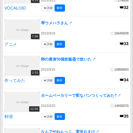
2013/3/23
276638
4:13
👑32
VOCALOID
▼
詳細
解析
琴ウメハラさん
↗
no image
2013/3/19
16645839
7:00
👑33
アニメ
▼
詳細
解析
卵の黄身50個炊飯器で炊いた
↗
no image
2013/3/15
10869693
2:52
👑34
作ってみた
▼
詳細
解析
ホームベーカリーで変なパンつくってみた?
↗
no image
2013/3/20
14930070
12:00
👑35
料理
▼
詳細
解析
なんでやねんっ！ 実況おまけ
↗