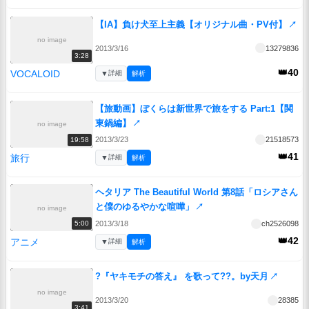
【IA】負け犬至上主義【オリジナル曲・PV付】
↗
no image
2013/3/16
13279836
3:28
👑40
VOCALOID
▼
詳細
解析
【旅動画】ぼくらは新世界で旅をする Part:1【関
東鍋編】
↗
no image
2013/3/23
21518573
19:58
👑41
旅行
▼
詳細
解析
ヘタリア The Beautiful World 第8話「ロシアさん
と僕のゆるやかな喧嘩」
↗
no image
2013/3/18
ch2526098
5:00
👑42
アニメ
▼
詳細
解析
?『ヤキモチの答え』 を歌って??。by天月
↗
no image
2013/3/20
28385
3:41