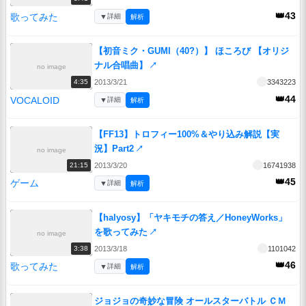
👑43
歌ってみた
▼
詳細
解析
【初音ミク・GUMI（40?）】 ほころび 【オリジ
ナル合唱曲】
↗
no image
2013/3/21
3343223
4:35
👑44
VOCALOID
▼
詳細
解析
【FF13】トロフィー100%＆やり込み解説【実
況】Part2
↗
no image
2013/3/20
16741938
21:15
👑45
ゲーム
▼
詳細
解析
【halyosy】「ヤキモチの答え／HoneyWorks」
を歌ってみた
↗
no image
2013/3/18
1101042
3:38
👑46
歌ってみた
▼
詳細
解析
ジョジョの奇妙な冒険 オールスターバトル ＣＭ