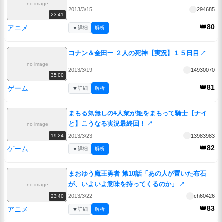
no image
2013/3/15
294685
23:41
👑80
アニメ
▼
詳細
解析
コナン＆金田一 ２人の死神【実況】１５日目
↗
no image
2013/3/19
14930070
35:00
👑81
ゲーム
▼
詳細
解析
まもる気無しの4人衆が姫をまもって騎士【ナイ
と】こうなる実況最終回！
↗
no image
2013/3/23
13983983
19:24
👑82
ゲーム
▼
詳細
解析
まおゆう魔王勇者 第10話「あの人が置いた布石
が、いよいよ意味を持ってくるのか」
↗
no image
2013/3/22
ch60426
23:40
👑83
アニメ
▼
詳細
解析