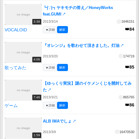
┗|∵|┓ヤキモチの答え／HoneyWorks
feat.GUMI
↗
no image
2013/3/14
1646151
3:38
👑84
VOCALOID
▼
詳細
解析
『オレンジ』を歌わせて頂きました。灯油
↗
no image
2013/3/20
174719
4:06
👑85
歌ってみた
▼
詳細
解析
【ゆっくり実況】謎のイケメンくじを開封してみ
た
↗
no image
2013/3/21
865765
7:46
👑86
ゲーム
▼
詳細
解析
ALB IMAでしょ
↗
no image
2013/3/9
16470530
1:59