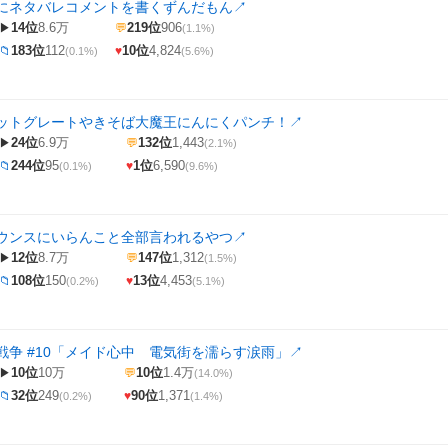
にネタバレコメントを書くずんだもん
↗
14位
8.6万
219位
906
▶
💬
(1.1%)
183位
112
10位
4,824
📁
♥
(0.1%)
(5.6%)
ットグレートやきそば大魔王にんにくパンチ！
↗
24位
6.9万
132位
1,443
▶
💬
(2.1%)
244位
95
1位
6,590
📁
♥
(0.1%)
(9.6%)
ウンスにいらんこと全部言われるやつ
↗
12位
8.7万
147位
1,312
▶
💬
(1.5%)
108位
150
13位
4,453
📁
♥
(0.2%)
(5.1%)
戦争 #10「メイド心中 電気街を濡らす涙雨」
↗
10位
10万
10位
1.4万
▶
💬
(14.0%)
32位
249
90位
1,371
📁
♥
(0.2%)
(1.4%)