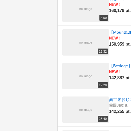
NEW！
no image
160,179 pt.
3:00
【Mount&
NEW！
no image
150,959 pt.
13:32
【Besie
NEW！
no image
142,887 pt.
12:20
異世界おじ
前回:4位 8↓
no image
142,255 pt.
23:40