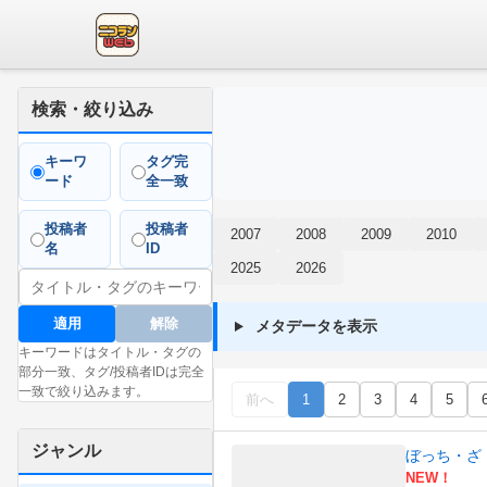
検索・絞り込み
キーワ
タグ完
ード
全一致
投稿者
投稿者
2007
2008
2009
2010
名
ID
2025
2026
適用
解除
メタデータを表示
キーワードはタイトル・タグの
部分一致、タグ/投稿者IDは完全
一致で絞り込みます。
前へ
1
2
3
4
5
ジャンル
ぼっち・ざ
NEW！