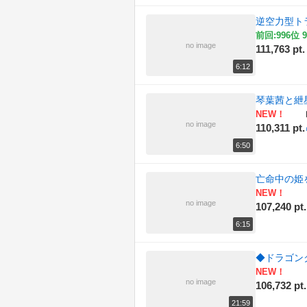
逆空力型ト
前回:996位 9
no image
111,763 pt.
6:12
琴葉茜と紲星
NEW！
no image
110,311 pt.
6:50
亡命中の姫
NEW！
no image
107,240 pt.
6:15
◆ドラゴンク
NEW！
no image
106,732 pt.
21:59