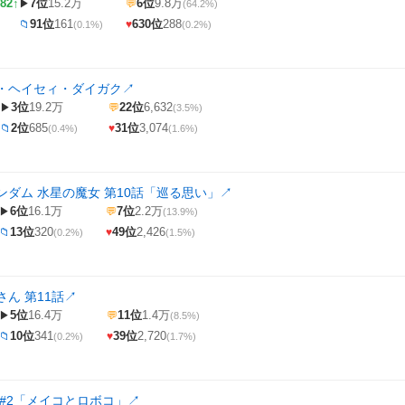
82↑
7位
15.2万
6位
9.8万
▶
💬
(64.2%)
91位
161
630位
288
📁
♥
(0.1%)
(0.2%)
・ヘイセィ・ダイガク
↗
3位
19.2万
22位
6,632
▶
💬
(3.5%)
2位
685
31位
3,074
📁
♥
(0.4%)
(1.6%)
ンダム 水星の魔女 第10話「巡る思い」
↗
6位
16.1万
7位
2.2万
▶
💬
(13.9%)
13位
320
49位
2,426
📁
♥
(0.2%)
(1.5%)
ん 第11話
↗
5位
16.4万
11位
1.4万
▶
💬
(8.5%)
10位
341
39位
2,720
📁
♥
(0.2%)
(1.7%)
 #2「メイコとロボコ」
↗