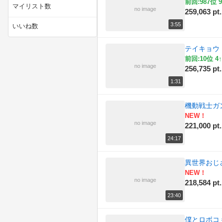
前回:987位 9
マイリスト数
no image
259,063 pt.
(27)
技術・工作
3:55
いいね数
(88)
料理
テイキョウ
(27)
旅行・アウトドア
前回:10位 4↑
no image
256,735 pt.
(176)
社会・政治・時事
1:31
(2)
自然
機動戦士ガ
NEW！
(111)
解説・講座
no image
221,000 pt.
(767)
音楽・サウンド
24:17
異世界おじさ
NEW！
no image
218,584 pt.
23:40
僕とロボコ