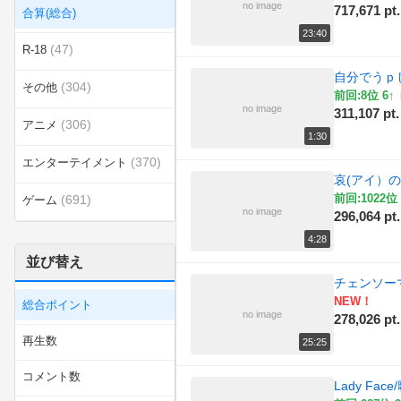
no image
717,671 pt.
合算(総合)
23:40
(47)
R-18
自分でうｐ
(304)
その他
前回:8位 6↑
no image
311,107 pt.
(306)
アニメ
1:30
(370)
エンターテイメント
哀(アイ）の
前回:1022位 
(691)
ゲーム
no image
296,064 pt.
(5)
スポーツ
4:28
並び替え
(50)
ダンス
チェンソー
NEW！
総合ポイント
(11)
ラジオ
no image
278,026 pt.
再生数
25:25
(7)
乗り物
コメント数
Lady Fa
(11)
動物