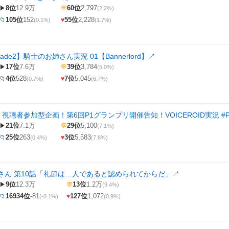
8位
12.9万
60位
2,797
▶
💬
(2.2%)
105位
152
55位
2,228
📁
♥
(0.1%)
(1.7%)
Blade2】騎士のお姉さん実況 01【Bannerlord】
↗
17位
7.6万
39位
3,784
▶
💬
(5.0%)
4位
528
7位
5,045
📁
♥
(0.7%)
(6.7%)
ge】視聴者参加型企画！第6回P1グランプリ開催告知！VOICEROID実況 
21位
7.1万
29位
5,100
▶
💬
(7.1%)
25位
263
3位
5,583
📁
♥
(0.4%)
(7.8%)
さん 第10話「礼節は…人であると認められてからだ」
↗
9位
12.3万
13位
1.2万
▶
💬
(9.4%)
16934位
-81
127位
1,072
📁
♥
(-0.1%)
(0.9%)