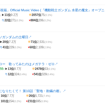
「祝福」Official Music Video (『機動戦士ガンダム 水星の魔女』オー
↓
11位
9.2万
2057位
75
▶
💬
(0.1%)
22位
271
884位
206
📁
♥
(0.3%)
(0.2%)
ソガンダムの土曜日
↗
20位
7.2万
71位
2,531
▶
💬
(3.5%)
41位
229
60位
2,109
📁
♥
(0.3%)
(2.9%)
ロー 歌ってみたのはメガテラ・ゼロ
↗
55↑
13位
8.7万
2478位
53
▶
💬
(0.1%)
12位
324
541位
329
📁
♥
(0.4%)
(0.4%)
になりたくて！ 第10話「聖地・欺瞞の都」
↗
16位
7.7万
26位
5,721
▶
💬
(7.4%)
101位
154
231位
695

♥
(0.2%)
(0.9%)