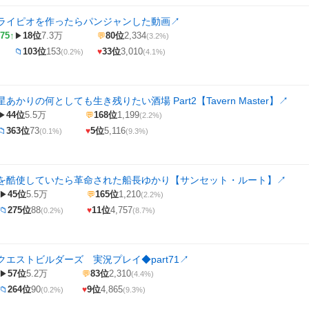
ライピオを作ったらパンジャンした動画
↗
75↑
18位
7.3万
80位
2,334
▶
💬
(3.2%)
103位
153
33位
3,010
📁
♥
(0.2%)
(4.1%)
あかりの何としても生き残りたい酒場 Part2【Tavern Master】
↗
44位
5.5万
168位
1,199
▶
💬
(2.2%)
363位
73
5位
5,116
📁
♥
(0.1%)
(9.3%)
を酷使していたら革命された船長ゆかり【サンセット・ルート】
↗
45位
5.5万
165位
1,210
▶
💬
(2.2%)
275位
88
11位
4,757
📁
♥
(0.2%)
(8.7%)
エストビルダーズ 実況プレイ◆part71
↗
57位
5.2万
83位
2,310
▶
💬
(4.4%)
264位
90
9位
4,865
📁
♥
(0.2%)
(9.3%)