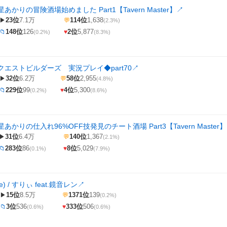
かりの冒険酒場始めました Part1【Tavern Master】
↗
23位
7.1万
114位
1,638
▶
💬
(2.3%)
148位
126
2位
5,877
📁
♥
(0.2%)
(8.3%)
エストビルダーズ 実況プレイ◆part70
↗
32位
6.2万
58位
2,955
▶
💬
(4.8%)
229位
99
4位
5,300
📁
♥
(0.2%)
(8.6%)
かりの仕入れ96%OFF技発見のチート酒場 Part3【Tavern Master】
31位
6.4万
140位
1,367
▶
💬
(2.1%)
283位
86
8位
5,029
📁
♥
(0.1%)
(7.9%)
e) / すりぃ feat.鏡音レン
↗
15位
8.5万
1371位
139
▶
💬
(0.2%)
3位
536
333位
506
📁
♥
(0.6%)
(0.6%)