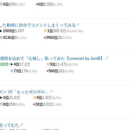
6位
418
6位
5,050
📁
♥
(0.1%)
(1.3%)
した動画に自分でコメントしまくってみる
↗
1505位
5,037
1位
305.5万
▶
💬
(60,647.3%)
4136位
6
3902位
35
📁
♥
(0.1%)
(0.7%)
感情を込めて『心做し』歌ってみた【covered by JunØ】
↗
1019↑
4位
17.2万
5位
11.4万
▶
💬
(66.1%)
73位
176
560位
321
📁
♥
(0.1%)
(0.2%)
マン 10「もっとボロボロ」
↗
2位
21.6万
9位
1.8万
▶
💬
(8.2%)
8位
358
32位
3,023
📁
♥
(0.2%)
(1.4%)
ce/歌ってむた
↗