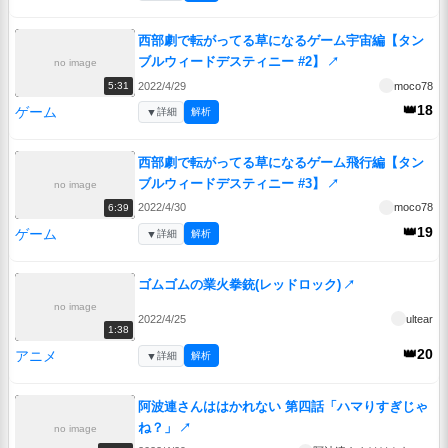
西部劇で転がってる草になるゲーム宇宙編【タン
ブルウィードデスティニー #2】
↗
no image
2022/4/29
moco78
5:31
👑18
ゲーム
▼
詳細
解析
西部劇で転がってる草になるゲーム飛行編【タン
ブルウィードデスティニー #3】
↗
no image
2022/4/30
moco78
6:39
👑19
ゲーム
▼
詳細
解析
ゴムゴムの業火拳銃(レッドロック)
↗
no image
2022/4/25
ultear
1:38
👑20
アニメ
▼
詳細
解析
阿波連さんははかれない 第四話「ハマりすぎじゃ
ね？」
↗
no image