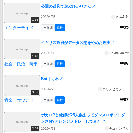
公園の遊具で遊ぶゆかりさん
↗
no image
2022/4/25
ああああ
1:16
👑95
エンターテイメント
▼
詳細
解析
イギリス政府がデータ公開をやめた理由
↗
no image
2022/4/25
JPSikaDoctor
1:49
👑96
社会・政治・時事
▼
詳細
解析
Boi｜可不
↗
no image
2022/4/23
ポリスピカデリー
3:02
👑97
音楽・サウンド
▼
詳細
解析
ボカロPと絵師が25人集まってダンスロボットダ
ンスMVアレンジメドレーしてみた
↗
no image
2022/4/18
ナユタン星人
3:02