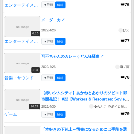
👑76
エンターテイメント
▼
詳細
解析
メ ダ カ
↗
no image
2022/4/26
ぴえ
0:10
👑77
エンターテイメント
▼
詳細
解析
可不ちゃんのカレーうどん狂騒曲
↗
no image
2022/4/23
南ノ南
3:11
👑78
音楽・サウンド
▼
詳細
解析
【赤いシムシティ】あかねとあかりのソビエト都
市開発記！ #22【Workers & Resources: Soviet
no image
Republic】
↗
2022/4/30
ゆらんこ @ボイロ動画投稿者
16:29
👑79
ゲーム
▼
詳細
解析
『本好きの下剋上～司書になるためには手段を選