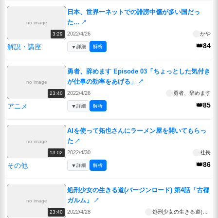
日本、世界一ネットでの誹謗中傷が多い国だっ
た…
↗
no image
2022/4/26
かや
3:29
👑84
解説・講座
▼
詳細
解析
勇者、辞めます Episode 03「ちょっとした気付き
が仕事の効率をあげる」
↗
no image
2022/4/26
勇者、辞めます
23:40
👑85
アニメ
▼
詳細
解析
AIを使って拓也さんにラーメン屋を開いてもらっ
た
↗
no image
2022/4/30
社長
13:02
👑86
その他
▼
詳細
解析
処刑少女の生きる道(バージンロード) 第4話「古都
ガルム」
↗
no image
2022/4/28
処刑少女の生きる道(バージンロード)
23:40