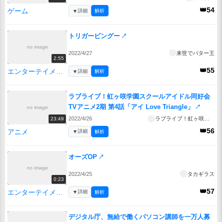
👑54
ゲーム
▼
詳細
解析
トリガーピングー
↗
no image
2022/4/27
来世でバター王
2:55
👑55
エンターテイメント
▼
詳細
解析
ラブライブ！虹ヶ咲学園スクールアイドル同好会
TVアニメ2期 第4話「アイ Love Triangle」
↗
no image
2022/4/26
ラブライブ！虹ヶ咲学園スクールアイドル同好会TVアニメ2期
23:49
👑56
アニメ
▼
詳細
解析
オーズOP
↗
no image
2022/4/25
タカギラス
0:23
👑57
エンターテイメント
▼
詳細
解析
デジタル庁、無給で働くパソコン講師を一万人募