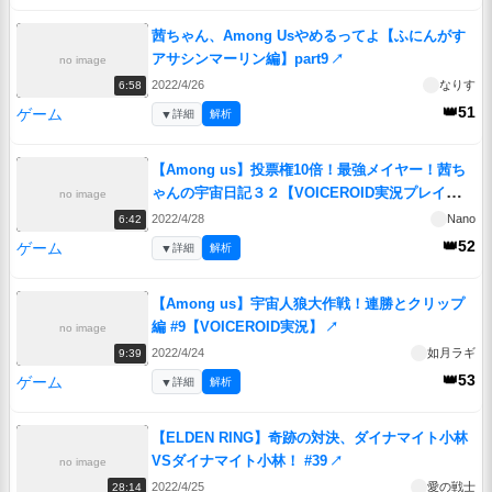
茜ちゃん、Among Usやめるってよ【ふにんがす
アサシンマーリン編】part9
↗
no image
2022/4/26
なりす
6:58
👑51
ゲーム
▼
詳細
解析
【Among us】投票権10倍！最強メイヤー！茜ち
ゃんの宇宙日記３２【VOICEROID実況プレイ】
no image
【なのそん】
↗
2022/4/28
Nano
6:42
👑52
ゲーム
▼
詳細
解析
【Among us】宇宙人狼大作戦！連勝とクリップ
編 #9【VOICEROID実況】
↗
no image
2022/4/24
如月ラギ
9:39
👑53
ゲーム
▼
詳細
解析
【ELDEN RING】奇跡の対決、ダイナマイト小林
VSダイナマイト小林！ #39
↗
no image
2022/4/25
愛の戦士
28:14