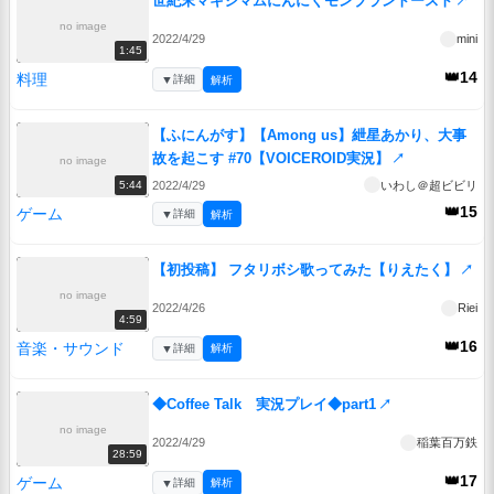
世紀末マキシマムにんにくモンブラントースト
↗
no image
2022/4/29
mini
1:45
👑14
料理
▼
詳細
解析
【ふにんがす】【Among us】紲星あかり、大事
故を起こす #70【VOICEROID実況】
↗
no image
2022/4/29
いわし＠超ビビリ
5:44
👑15
ゲーム
▼
詳細
解析
【初投稿】 フタリボシ歌ってみた【りえたく】
↗
no image
2022/4/26
Riei
4:59
👑16
音楽・サウンド
▼
詳細
解析
◆Coffee Talk 実況プレイ◆part1
↗
no image
2022/4/29
稲葉百万鉄
28:59
👑17
ゲーム
▼
詳細
解析