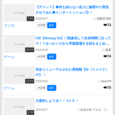
【デメント】◆何も知らない友人に無理やり実況
させてみた◆インターミッション①
↗
no image
2022/4/27
稲葉百万鉄
7:51
👑73
ラジオ
▼
詳細
解析
#32【Among Us】〇戦参加して生存時間〇分って
マ！？せっかくだから早期退場する回をまとめた
no image
ぜ！：短命の日編【ふにんがす】
↗
2022/4/30
凪尾
10:53
👑74
ゲーム
▼
詳細
解析
完全リニューアルされた美術館【Ib（リメイク）
#7】
↗
no image
2022/4/25
moco78
13:54
👑75
ゲーム
▼
詳細
解析
大喜利しようぜ！！ #１５
↗
no image
2022/4/27
合法少女 アルカ・フェニコ
2:38