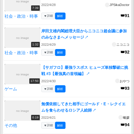
no image
2022/4/28
JPSikaDoctor
7:39
👑91
社会・政治・時事
▼
詳細
解析
岸田文雄内閣総理大臣からニコニコ超会議に参加
のみなさまへメッセージ
↗
no image
2022/4/29
ニコニコ
1:32
👑92
社会・政治・時事
▼
詳細
解析
【サガフロ】最強ラスボス ヒューズ単独撃破に挑
戦 #3【最強真の首領編】
↗
no image
2022/4/30
おやつ
17:50
👑93
ゲーム
▼
詳細
解析
無償依頼してきた相手にゴールド・E・レクイエ
ムを食らわせるロシア人絵師
↗
no image
2022/4/21
蠍媛
0:19
👑94
その他
▼
詳細
解析