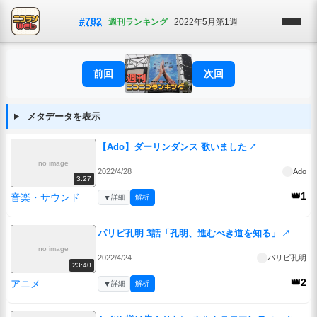
#782
週刊ランキング
2022年5月第1週
前回
次回
メタデータを表示
【Ado】ダーリンダンス 歌いました
↗
no image
2022/4/28
Ado
3:27
👑1
音楽・サウンド
▼
詳細
解析
パリピ孔明 3話「孔明、進むべき道を知る」
↗
no image
2022/4/24
パリピ孔明
23:40
👑2
アニメ
▼
詳細
解析