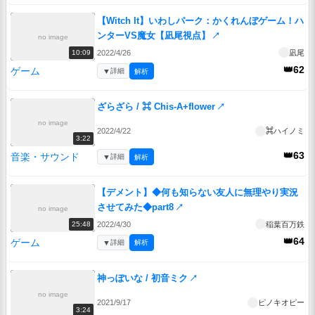
【Witch It】いわしパーク：かくれんぼゲーム！ハ
ンターVS魔女【凪尾視点】
↗
no image
2022/4/26
凪尾
10:09
👑62
ゲーム
▼
詳細
解析
ざらざら / ⌘ Chis-A+flower
↗
no image
2022/4/22
⌘ハイノミ
3:22
👑63
音楽・サウンド
▼
詳細
解析
【デメント】◆何も知らない友人に無理やり実況
させてみた◆part8
↗
no image
2022/4/30
稲葉百万鉄
25:48
👑64
ゲーム
▼
詳細
解析
神っぽいな / 初音ミク
↗
no image
2021/9/17
ピノキオピー
3:24