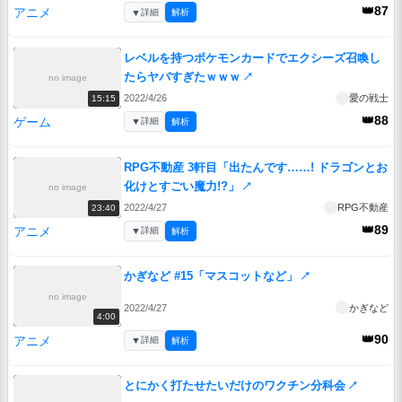
👑87
アニメ
▼
詳細
解析
レベルを持つポケモンカードでエクシーズ召喚し
たらヤバすぎたｗｗｗ
↗
no image
2022/4/26
愛の戦士
15:15
👑88
ゲーム
▼
詳細
解析
RPG不動産 3軒目「出たんです……! ドラゴンとお
化けとすごい魔力!?」
↗
no image
2022/4/27
RPG不動産
23:40
👑89
アニメ
▼
詳細
解析
かぎなど #15「マスコットなど」
↗
no image
2022/4/27
かぎなど
4:00
👑90
アニメ
▼
詳細
解析
とにかく打たせたいだけのワクチン分科会
↗