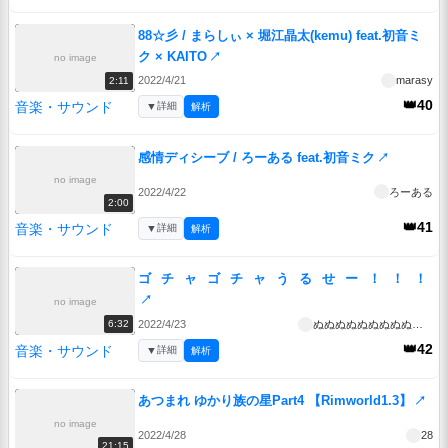
88☆彡 / まらしぃ × 堀江晶太(kemu) feat.初音ミ
ク × KAITO
↗
no image
2022/4/21
marasy
2:11
👑40
音楽・サウンド
▼
詳細
解析
感情ディシーブ / ろーある feat.初音ミク
↗
no image
2022/4/22
ろーある
2:00
👑41
音楽・サウンド
▼
詳細
解析
ゴ⠀チ⠀ャ⠀ゴ⠀チ⠀ャ⠀う⠀る⠀せ⠀ー⠀！⠀！⠀！
↗
no image
2022/4/23
ぬぬぬぬぬぬぬぬぬぬぬぬぬぬぬぬ
6:32
👑42
音楽・サウンド
▼
詳細
解析
あつまれ ゆかり族の星Part4 【Rimworld1.3】
↗
no image
2022/4/28
28
21:15