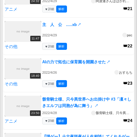
2022/4/29
阿波連さんははかれない
24:32
👑21
アニメ
▼
詳細
解析
主 人 公 .....xb
↗
no image
2022/4/29
pec
11:47
👑22
その他
▼
詳細
解析
AIの力で拓也に保育園を開園させた
↗
no image
2022/4/26
おすもち
18:40
👑23
その他
▼
詳細
解析
骸骨騎士様、只今異世界へお出掛け中 #3「凜々し
きエルフは同胞が為に舞う」
↗
no image
2022/4/28
骸骨騎士様、只今異世界へお出掛け中
23:50
👑24
アニメ
▼
詳細
解析
【謎ゲー】十六夜咲夜が人生相談してくれるゲー