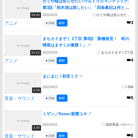
かぐや様は告らせたい-ウルトラロマンティック-
第3話「柏木渚は誅したい」「四条眞妃は何とかし
no image
たい」「白銀御行は信じられたい」
↗
2022/4/25
かぐや様は告らせたい-ウルトラロマンティック-
24:00
👑3
アニメ
▼
詳細
解析
まちカドまぞく 2丁目 第4話「新種発見！ 町の
喫茶はまぞくの巣窟！」
↗
no image
2022/4/29
まちカドまぞく2丁目
24:12
👑4
アニメ
▼
詳細
解析
まにまに / 初音ミク
↗
no image
2022/4/23
r-906
4:28
👑5
音楽・サウンド
▼
詳細
解析
ミザン／flower,歌愛ユキ
↗
no image
2022/4/22
須田景凪 バルーン
3:35
👑6
音楽・サウンド
▼
詳細
解析