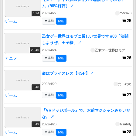
ム（98%好評）
↗
no image
2022/4/27
moco78
3:24
👑25
ゲーム
▼
詳細
解析
乙女ゲー世界はモブに厳しい世界です #03「決闘
しようぜ、王子様」
↗
no image
2022/4/24
乙女ゲー世界はモブに厳しい世界です
23:40
👑26
アニメ
▼
詳細
解析
命はプライスレス【KSP】
↗
no image
2022/4/29
たいたぬ
8:48
👑27
ゲーム
▼
詳細
解析
『VRドッジボール』で、お前マジシャンみたいだ
な。
↗
no image
2022/4/26
hisabilly
0:49
👑28
ゲーム
▼
詳細
解析