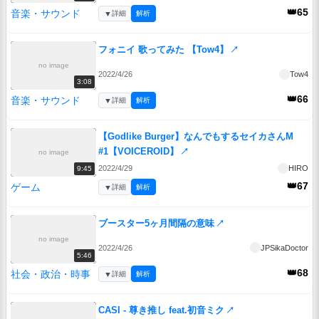
👑65
音楽・サウンド
▼
詳細
解析
フォニイ 歌ってみた 【Tow4】
↗
no image
2022/4/26
Tow4
3:08
👑66
音楽・サウンド
▼
詳細
解析
【Godlike Burger】なんでもするセイカさんM
#1【VOICEROID】
↗
no image
2022/4/29
HIRO
9:45
👑67
ゲーム
▼
詳細
解析
ブースター5ヶ月間隔の意味
↗
no image
2022/4/26
JPSikaDoctor
5:46
👑68
社会・政治・時事
▼
詳細
解析
CASI - 尊き推し feat.初音ミク
↗