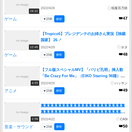
no image
2022/4/26
稲葉百万鉄
28:32
👑47
ゲーム
▼
詳細
解析
【Tropico6】プレジデンテのお姉さん実況【独裁
国家】 26
↗
no image
2022/4/29
ホタ
12:46
👑48
ゲーム
▼
詳細
解析
【フル版スペシャルMV】「パリピ孔明」挿入歌
「Be Crazy For Me」（EIKO Starring 96猫）フ
no image
ル尺スペシャルMusic Video
↗
2022/4/25
ハッサン
4:55
👑49
アニメ
▼
詳細
解析
藁藁藁藁藁藁藁藁藁藁藁藁藁藁藁藁藁藁藁藁藁藁
藁藁藁藁藁藁藁藁藁藁藁藁藁藁藁藁藁藁藁藁藁藁
no image
藁藁藁藁藁藁藁藁藁藁藁藁藁藁藁藁藁藁藁藁藁藁
2022/4/22
CASI
2:59
藁藁藁藁藁藁藁藁藁藁藁藁藁藁藁藁藁藁藁藁藁藁
👑50
音楽・サウンド
▼
詳細
解析
藁藁藁藁藁藁藁藁藁藁藁
↗