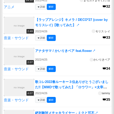
2022/4/22
まちカドまぞく2丁目
24:12
👑32
アニメ
▼
詳細
解析
【ラップアレンジ】キメラ / DECO*27 (cover by
モリスレイ)【歌ってみた】
↗
no image
2022/4/26
モリス レイ
2:49
👑33
音楽・サウンド
▼
詳細
解析
アナタサマ / かいりきベア feat.flower
↗
no image
2022/4/25
かいりきベア
2:07
👑34
音楽・サウンド
▼
詳細
解析
歌コレ2022春ルーキー３位ありがとうございまし
た!!【MMDで歌ってみた】「ロウワー」×太宰治
no image
「駈込み訴え」【たみー/Vtuber】
↗
2022/4/26
tammy
4:07
👑35
音楽・サウンド
▼
詳細
解析
絶対敵対メチャキライヤー - ミクと可不
↗