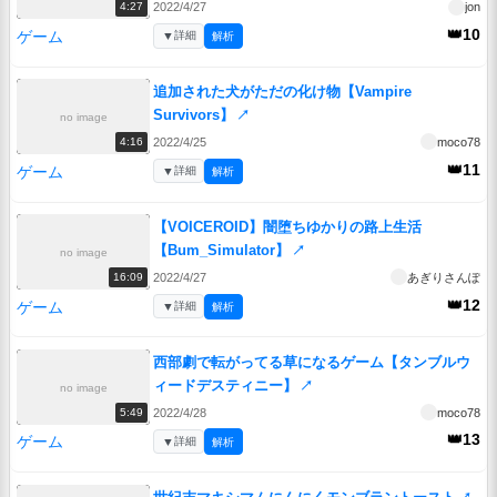
2022/4/27
jon
4:27
👑10
ゲーム
▼
詳細
解析
追加された犬がただの化け物【Vampire
Survivors】
↗
no image
2022/4/25
moco78
4:16
👑11
ゲーム
▼
詳細
解析
【VOICEROID】闇堕ちゆかりの路上生活
【Bum_Simulator】
↗
no image
2022/4/27
あぎりさんぽ
16:09
👑12
ゲーム
▼
詳細
解析
西部劇で転がってる草になるゲーム【タンブルウ
ィードデスティニー】
↗
no image
2022/4/28
moco78
5:49
👑13
ゲーム
▼
詳細
解析