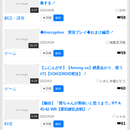
集する
↗
no image
2022/4/28
かや
3:37
👑58
解説・講座
▼
詳細
解析
◆Inscryption 実況プレイ◆おまけ編③
↗
no image
2022/4/28
稲葉百万鉄
26:37
👑59
ゲーム
▼
詳細
解析
【ふにんがす】【Among us】紲星あかり、呪う
#71【VOICEROID実況】
↗
no image
2022/5/1
いわし＠超ビビリ
8:20
👑60
ゲーム
▼
詳細
解析
【融合】「茜ちゃんが美味いと思うまで」R〒A
45:42 WR【栗田繚乱決戦】
↗
no image
2022/4/28
シャル
6:04
👑61
料理
▼
詳細
解析