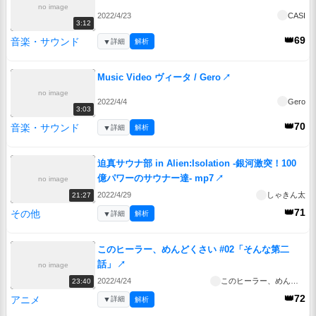
no image
2022/4/23
CASI
3:12
👑69
音楽・サウンド
▼
詳細
解析
Music Video ヴィータ / Gero
↗
no image
2022/4/4
Gero
3:03
👑70
音楽・サウンド
▼
詳細
解析
迫真サウナ部 in Alien:Isolation -銀河激突！100
億パワーのサウナー達- mp7
↗
no image
2022/4/29
しゃきん太
21:27
👑71
その他
▼
詳細
解析
このヒーラー、めんどくさい #02「そんな第二
話」
↗
no image
2022/4/24
このヒーラー、めんどくさい
23:40
👑72
アニメ
▼
詳細
解析