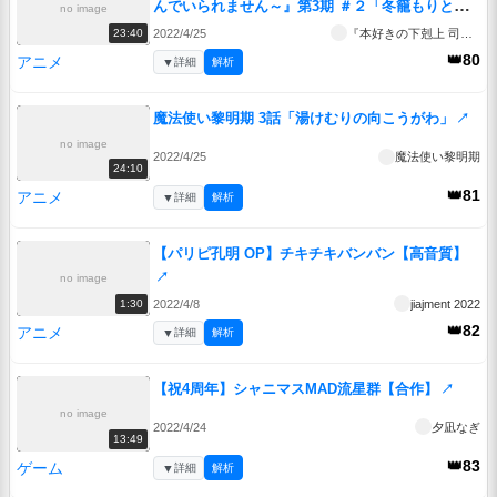
んでいられません～』第3期 ＃２「冬籠もりと今
no image
後の話」
↗
2022/4/25
『本好きの下剋上 司書になるためには手段を選んでいられません 』第3期
23:40
👑80
アニメ
▼
詳細
解析
魔法使い黎明期 3話「湯けむりの向こうがわ」
↗
no image
2022/4/25
魔法使い黎明期
24:10
👑81
アニメ
▼
詳細
解析
【パリピ孔明 OP】チキチキバンバン【高音質】
↗
no image
2022/4/8
jiajment 2022
1:30
👑82
アニメ
▼
詳細
解析
【祝4周年】シャニマスMAD流星群【合作】
↗
no image
2022/4/24
夕凪なぎ
13:49
👑83
ゲーム
▼
詳細
解析