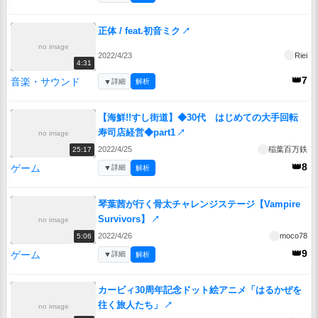
正体 / feat.初音ミク
↗
no image
2022/4/23
Riei
4:31
👑7
音楽・サウンド
▼
詳細
解析
【海鮮!!すし街道】◆30代 はじめての大手回転
寿司店経営◆part1
↗
no image
2022/4/25
稲葉百万鉄
25:17
👑8
ゲーム
▼
詳細
解析
琴葉茜が行く骨太チャレンジステージ【Vampire
Survivors】
↗
no image
2022/4/26
moco78
5:06
👑9
ゲーム
▼
詳細
解析
カービィ30周年記念ドット絵アニメ「はるかぜを
往く旅人たち」
↗
no image