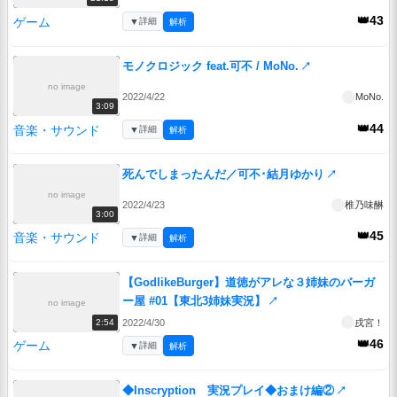
👑43
ゲーム
▼
詳細
解析
モノクロジック feat.可不 / MoNo.
↗
no image
2022/4/22
MoNo.
3:09
👑44
音楽・サウンド
▼
詳細
解析
死んでしまったんだ／可不･結月ゆかり
↗
no image
2022/4/23
椎乃味醂
3:00
👑45
音楽・サウンド
▼
詳細
解析
【GodlikeBurger】道徳がアレな３姉妹のバーガ
ー屋 #01【東北3姉妹実況】
↗
no image
2022/4/30
戌宮！
2:54
👑46
ゲーム
▼
詳細
解析
◆Inscryption 実況プレイ◆おまけ編②
↗