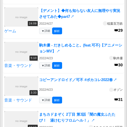
【デメント】◆何も知らない友人に無理やり実況
させてみた◆part7
↗
no image
2022/4/27
稲葉百万鉄
24:09
👑29
ゲーム
▼
詳細
解析
駒木優 - だきしめること。(feat.可不)【アニメーシ
ョンMV】
↗
no image
2022/4/23
駒木優
5:10
👑30
音楽・サウンド
▼
詳細
解析
コピーアンドロイド／可不 #ボカコレ2022春
↗
no image
2022/4/23
オゾン
3:33
👑31
音楽・サウンド
▼
詳細
解析
まちカドまぞく 2丁目 第3話「闇の魔女ふたた
び！ 湯けむりフロムヘル！」
↗
no image