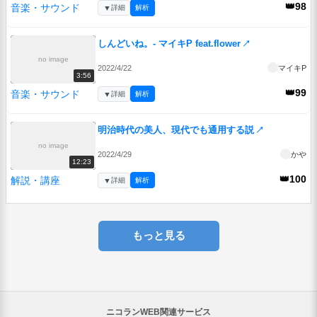
👑98
音楽・サウンド
▼
詳細
解析
しんどいね。- マイキP feat.flower
↗
no image
2022/4/22
マイキP
3:56
👑99
音楽・サウンド
▼
詳細
解析
明治時代の美人、現代でも通用する説
↗
no image
2022/4/29
かや
12:23
👑100
解説・講座
▼
詳細
解析
もっと見る
ニコランWEB関連サービス