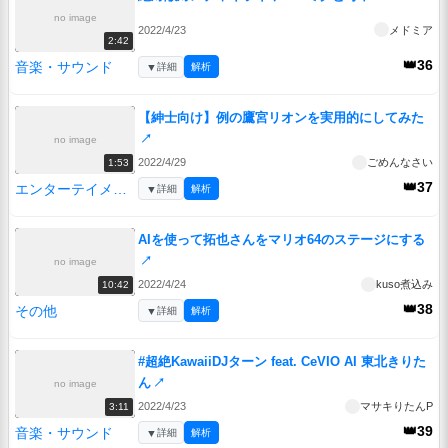
no image
2022/4/23
メドミア
2:42
👑36
音楽・サウンド
▼
詳細
解析
【紳士向け】例の鷹宮リオンを実用的にしてみた
↗
no image
2022/4/29
ごめんなさい
1:53
👑37
エンターテイメント
▼
詳細
解析
AIを使って拓也さんをマリオ64のステージにする
↗
no image
2022/4/24
kuso煮込み
10:42
👑38
その他
▼
詳細
解析
#超絶KawaiiDJターン feat. CeVIO AI 東北きりた
ん
↗
no image
2022/4/23
マサキりたんP
3:11
👑39
音楽・サウンド
▼
詳細
解析