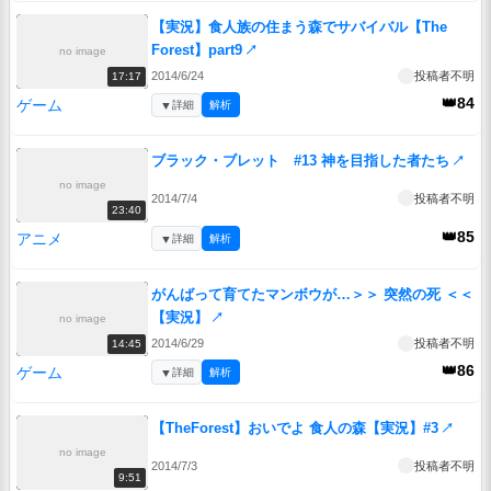
【実況】食人族の住まう森でサバイバル【The
Forest】part9
↗
no image
2014/6/24
投稿者不明
17:17
👑84
ゲーム
▼
詳細
解析
ブラック・ブレット #13 神を目指した者たち
↗
no image
2014/7/4
投稿者不明
23:40
👑85
アニメ
▼
詳細
解析
がんばって育てたマンボウが…＞＞ 突然の死 ＜＜
【実況】
↗
no image
2014/6/29
投稿者不明
14:45
👑86
ゲーム
▼
詳細
解析
【TheForest】おいでよ 食人の森【実況】#3
↗
no image
2014/7/3
投稿者不明
9:51