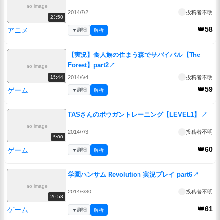
no image
2014/7/2
投稿者不明
23:50
👑58
アニメ
▼
詳細
解析
【実況】食人族の住まう森でサバイバル【The
Forest】part2
↗
no image
2014/6/4
投稿者不明
15:44
👑59
ゲーム
▼
詳細
解析
TASさんのボウガントレーニング【LEVEL1】
↗
no image
2014/7/3
投稿者不明
5:00
👑60
ゲーム
▼
詳細
解析
学園ハンサム Revolution 実況プレイ part6
↗
no image
2014/6/30
投稿者不明
20:53
👑61
ゲーム
▼
詳細
解析