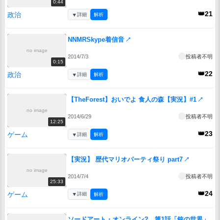
0:44
👑21
政治
▼
詳細
解析
NNMRSkype着信音
↗
no image
2014/7/3
投稿者不明
0:15
👑22
政治
▼
詳細
解析
【TheForest】おいでよ 食人の森【実況】#1
↗
no image
2014/6/29
投稿者不明
12:25
👑23
ゲーム
▼
詳細
解析
【実況】 歴代マリオパーティ祭り part7
↗
no image
2014/7/4
投稿者不明
25:33
👑24
ゲーム
▼
詳細
解析
ソードアート・オンライン? 第1話「銃の世界」