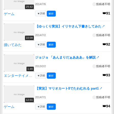
no image
2014/7/6
投稿者不明
25:42
👑91
ゲーム
▼
詳細
解析
【ゆっくり実況】イリヤさん下書きしてみた
↗
no image
2014/7/2
投稿者不明
10:08
👑92
描いてみた
▼
詳細
解析
ジョジョ 「あんまりだぁあああ」を解説
↗
no image
2013/2/2
投稿者不明
1:46
👑93
エンターテイメント
▼
詳細
解析
【実況】マリオカート8でたわむれる part1
↗
no image
2014/7/1
投稿者不明
12:01
👑94
ゲーム
▼
詳細
解析