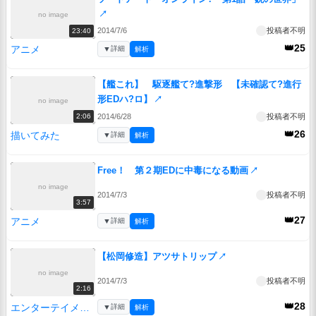
↗
no image
2014/7/6
投稿者不明
23:40
👑25
アニメ
▼
詳細
解析
【艦これ】 駆逐艦て?進撃形 【未確認て?進行
形EDハ?ロ】
↗
no image
2014/6/28
投稿者不明
2:06
👑26
描いてみた
▼
詳細
解析
Free！ 第２期EDに中毒になる動画
↗
no image
2014/7/3
投稿者不明
3:57
👑27
アニメ
▼
詳細
解析
【松岡修造】アツサトリップ
↗
no image
2014/7/3
投稿者不明
2:16
👑28
エンターテイメント
▼
詳細
解析