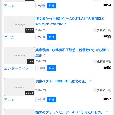
👑54
アニメ
▼
詳細
解析
凄く怖かった逃げゲームOUTLASTの追加DLC
Whistleblower:02
↗
no image
2014/7/2
投稿者不明
20:33
👑55
ゲーム
▼
詳細
解析
兵庫県議 政務費不正疑惑 粉雪歌いながら潔白
主張
↗
no image
2014/7/2
投稿者不明
0:42
👑56
エンターテイメント
▼
詳細
解析
弱虫ペダル RIDE.38「総北の魂」
↗
no image
2014/7/4
投稿者不明
23:35
👑57
アニメ
▼
詳細
解析
極黒のブリュンヒルデ #13「守りたいもの」
↗