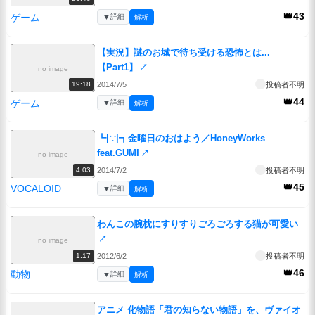
👑43
ゲーム
▼
詳細
解析
【実況】謎のお城で待ち受ける恐怖とは...
【Part1】
↗
no image
2014/7/5
投稿者不明
19:18
👑44
ゲーム
▼
詳細
解析
┗|∵|┓金曜日のおはよう／HoneyWorks
feat.GUMI
↗
no image
2014/7/2
投稿者不明
4:03
👑45
VOCALOID
▼
詳細
解析
わんこの腕枕にすりすりごろごろする猫が可愛い
↗
no image
2012/6/2
投稿者不明
1:17
👑46
動物
▼
詳細
解析
アニメ 化物語「君の知らない物語」を、ヴァイオ