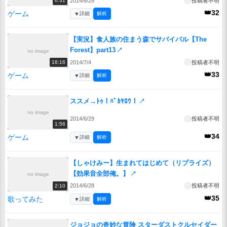
2014/6/28
投稿者不明
6:31
👑32
ゲーム
▼
詳細
解析
【実況】食人族の住まう森でサバイバル【The
Forest】part13
↗
no image
2014/7/4
投稿者不明
18:16
👑33
ゲーム
▼
詳細
解析
ススメ→ﾄｩ！ﾊﾞｶﾔﾛｳ！
↗
no image
2014/6/29
投稿者不明
1:56
👑34
ゲーム
▼
詳細
解析
【しゃけみー】生まれてはじめて（リプライズ）
【効果音全部俺。】
↗
no image
2014/6/28
投稿者不明
2:10
👑35
歌ってみた
▼
詳細
解析
ジョジョの奇妙な冒険 スターダストクルセイダー