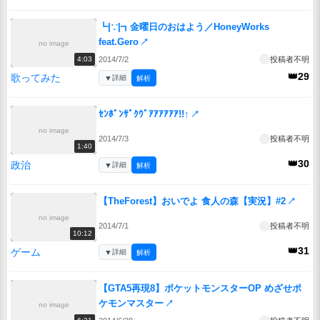
┗|∵|┓金曜日のおはよう／HoneyWorks
feat.Gero
↗
no image
2014/7/2
投稿者不明
4:03
👑29
歌ってみた
▼
詳細
解析
ｾﾝﾎﾞﾝｻﾞｸｳﾞｱｱｱｱｱｱ!!↑
↗
no image
2014/7/3
投稿者不明
1:40
👑30
政治
▼
詳細
解析
【TheForest】おいでよ 食人の森【実況】#2
↗
no image
2014/7/1
投稿者不明
10:12
👑31
ゲーム
▼
詳細
解析
【GTA5再現8】ポケットモンスターOP めざせポ
ケモンマスター
↗
no image