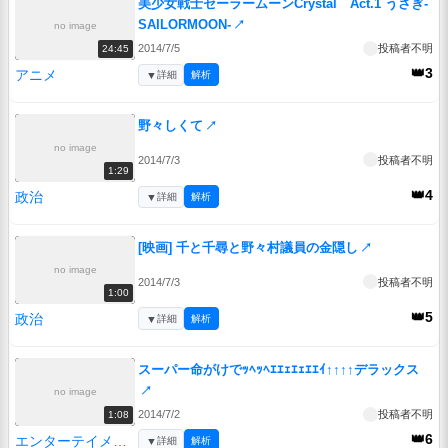
美少女戦士セーラームーンCrystal Act.1 うさぎ-
SAILORMOON-
↗
no image
2014/7/5
投稿者不明
24:45
👑3
アニメ
▼
詳細
解析
野々しくて
↗
no image
2014/7/3
投稿者不明
1:29
👑4
政治
▼
詳細
解析
[映画] 千と千尋と野々村議員の金隠し
↗
no image
2014/7/3
投稿者不明
1:00
👑5
政治
▼
詳細
解析
スーパー命がけでｯﾍｯﾍｴｴｪｴｪｴｴｲ↑↑↑↑デラックス
↗
no image
2014/7/2
投稿者不明
1:08
👑6
エンターテイメント
▼
詳細
解析