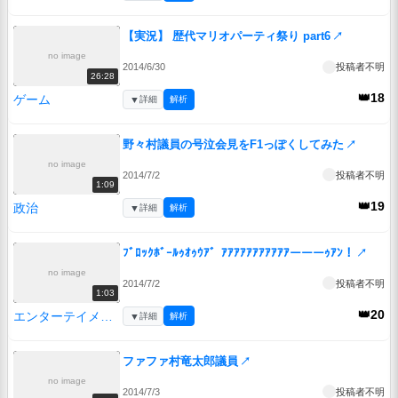
【実況】 歴代マリオパーティ祭り part6
↗
no image
2014/6/30
投稿者不明
26:28
👑18
ゲーム
▼
詳細
解析
野々村議員の号泣会見をF1っぽくしてみた
↗
no image
2014/7/2
投稿者不明
1:09
👑19
政治
▼
詳細
解析
ﾌﾞﾛｯｸﾎﾞｰﾙｩｵｩｳｱ゛ｱｱｱｱｱｱｱｱｱｱｱーーーｩｱﾝ！
↗
no image
2014/7/2
投稿者不明
1:03
👑20
エンターテイメント
▼
詳細
解析
ファファ村竜太郎議員
↗
no image
2014/7/3
投稿者不明