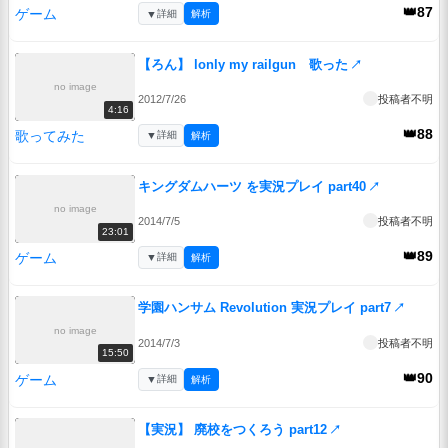
👑87
ゲーム
▼
詳細
解析
【ろん】 lonly my railgun 歌った
↗
no image
2012/7/26
投稿者不明
4:16
👑88
歌ってみた
▼
詳細
解析
キングダムハーツ を実況プレイ part40
↗
no image
2014/7/5
投稿者不明
23:01
👑89
ゲーム
▼
詳細
解析
学園ハンサム Revolution 実況プレイ part7
↗
no image
2014/7/3
投稿者不明
15:50
👑90
ゲーム
▼
詳細
解析
【実況】 廃校をつくろう part12
↗