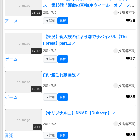
ス 第13話「運命の車輪(ホウィール・オブ・フォ
no image
ーチュン)」
↗
2014/7/3
投稿者不明
23:51
👑36
アニメ
▼
詳細
解析
【実況】食人族の住まう森でサバイバル【The
Forest】part12
↗
no image
2014/7/2
投稿者不明
17:12
👑37
ゲーム
▼
詳細
解析
白い艦これ動画改
↗
no image
2014/7/5
投稿者不明
12:10
👑38
ゲーム
▼
詳細
解析
【オリジナル曲】NNMR【Dubstep】
↗
no image
2014/7/3
投稿者不明
4:11
👑39
音楽
▼
詳細
解析