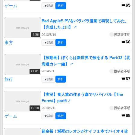
👑65
ゲーム
▼
詳細
解析
Bad Apple!! PVをパラパラ漫画で再現してみた。
【完成したよ!!!】
↗
no image
2013/5/19
投稿者不明
4:58
👑66
東方
▼
詳細
解析
【旅動画】ぼくらは新世界で旅をする Part:12【北
海道カレー編】
↗
no image
2014/7/1
投稿者不明
22:01
👑67
旅行
▼
詳細
解析
【実況】食人族の住まう森でサバイバル【The
Forest】part5
↗
no image
2014/6/11
投稿者不明
12:10
👑68
ゲーム
▼
詳細
解析
超余裕！瀕死のレオンがナイフ１本でバイオ４攻