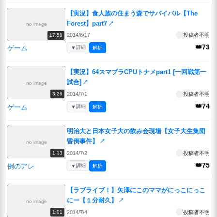
【実況】食人族の住まう森でサバイバル【The
Forest】part7
↗
no image
2014/6/17
投稿者不明
17:58
👑73
ゲーム
▼
詳細
解析
【実況】64スマブラCPUトナメpart1 [一回戦第一
試合]
↗
no image
2014/7/1
投稿者不明
3:26
👑74
ゲーム
▼
詳細
解析
明治大と日本女子大の飲み会現場【女子大生集団
昏倒事件】
↗
no image
2014/7/2
投稿者不明
1:13
👑75
例のアレ
▼
詳細
解析
【ラブライブ！】矢澤にこのママがにっこにっこ
にー【１分耐久】
↗
no image
2014/7/4
投稿者不明
1:01