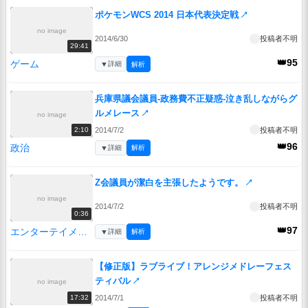
ポケモンWCS 2014 日本代表決定戦
↗
no image
2014/6/30
投稿者不明
29:41
👑95
ゲーム
▼
詳細
解析
兵庫県議会議員-政務費不正疑惑-泣き乱しながらグ
ルメレース
↗
no image
2014/7/2
投稿者不明
2:10
👑96
政治
▼
詳細
解析
Z会議員が潔白を主張したようです。
↗
no image
2014/7/2
投稿者不明
0:36
👑97
エンターテイメント
▼
詳細
解析
【修正版】ラブライブ！アレンジメドレーフェス
ティバル
↗
no image
2014/7/1
投稿者不明
17:32