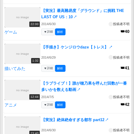
【実況】最高難易度「グラウンド」に挑戦 THE
LAST OF US：10
↗
no image
2014/6/30
投稿者不明
22:00
👑40
ゲーム
▼
詳細
解析
【手描き】ケンジロウdaze【トレス】
↗
no image
2014/6/29
投稿者不明
1:32
👑41
描いてみた
▼
詳細
解析
【ラブライブ！】誰が穂乃果を呼んだ回数が一番
多いかを数える動画
↗
no image
2014/7/5
投稿者不明
12:44
👑42
アニメ
▼
詳細
解析
【実況】絶体絶命すぎる都市 part12
↗
no image
2014/6/30
投稿者不明
23:40