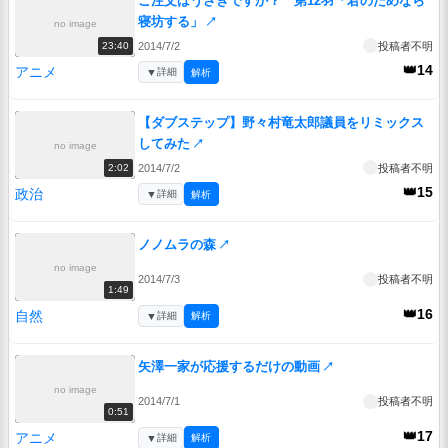
ご注文はうさぎですか？ 第12羽「君のためなら
寝坊する」
↗
no image
2014/7/2
投稿者不明
23:40
👑14
アニメ
▼
詳細
解析
【ダブステップ】野々村竜太郎議員をリミックス
してみた
↗
no image
2014/7/2
投稿者不明
2:02
👑15
政治
▼
詳細
解析
ノノムラの森
↗
no image
2014/7/3
投稿者不明
1:49
👑16
自然
▼
詳細
解析
矢澤一家が応援するだけの動画
↗
no image
2014/7/1
投稿者不明
0:51
👑17
アニメ
▼
詳細
解析