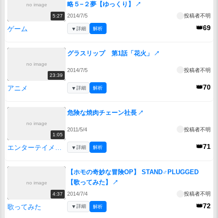
略５−２夢【ゆっくり】
↗
no image
2014/7/5
投稿者不明
5:27
👑69
ゲーム
▼
詳細
解析
グラスリップ 第1話「花火」
↗
no image
2014/7/5
投稿者不明
23:39
👑70
アニメ
▼
詳細
解析
危険な焼肉チェーン社長
↗
no image
2011/5/4
投稿者不明
1:05
👑71
エンターテイメント
▼
詳細
解析
【ホモの奇妙な冒険OP】 STAND♂PLUGGED
【歌ってみた】
↗
no image
2014/7/4
投稿者不明
4:37
👑72
歌ってみた
▼
詳細
解析