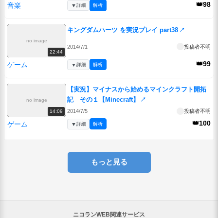
👑98
音楽
▼
詳細
解析
キングダムハーツ を実況プレイ part38
↗
no image
2014/7/1
投稿者不明
22:44
👑99
ゲーム
▼
詳細
解析
【実況】マイナスから始めるマインクラフト開拓
記 その１【Minecraft】
↗
no image
2014/7/5
投稿者不明
14:09
👑100
ゲーム
▼
詳細
解析
もっと見る
ニコランWEB関連サービス