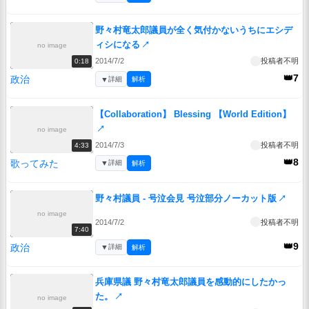
野々村竜太郎議員が全く気付かないうちにエシデ
ィシになる
↗
no image
2014/7/2
投稿者不明
0:18
👑7
政治
▼
詳細
解析
【Collaboration】 Blessing 【World Edition】
↗
no image
2014/7/3
投稿者不明
4:33
👑8
歌ってみた
▼
詳細
解析
野々村議員 - 号泣会見 号泣部分ノーカット版
↗
no image
2014/7/2
投稿者不明
7:40
👑9
政治
▼
詳細
解析
兵庫県議 野々村竜太郎議員を感動的にしたかっ
た。
↗
no image