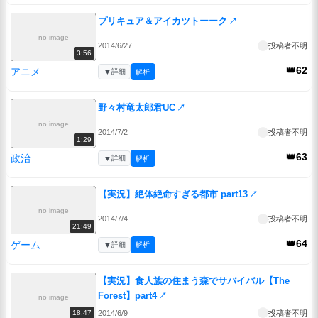
プリキュア＆アイカツトーーク
↗
no image
2014/6/27
投稿者不明
3:56
👑62
アニメ
▼
詳細
解析
野々村竜太郎君UC
↗
no image
2014/7/2
投稿者不明
1:29
👑63
政治
▼
詳細
解析
【実況】絶体絶命すぎる都市 part13
↗
no image
2014/7/4
投稿者不明
21:49
👑64
ゲーム
▼
詳細
解析
【実況】食人族の住まう森でサバイバル【The
Forest】part4
↗
no image
2014/6/9
投稿者不明
18:47