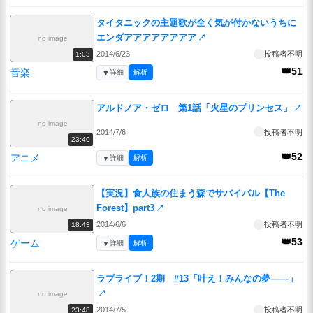
タイタニックの主題歌が全く気が付かないうちに
エンダアアアアアアアア
↗
no image
2014/6/23
投稿者不明
1:03
👑51
音楽
▼
詳細
解析
アルドノア・ゼロ 第1話「火星のプリンセス」
↗
no image
2014/7/6
投稿者不明
23:40
👑52
アニメ
▼
詳細
解析
【実況】食人族の住まう森でサバイバル【The
Forest】part3
↗
no image
2014/6/6
投稿者不明
18:43
👑53
ゲーム
▼
詳細
解析
ラブライブ！2期 #13「叶え！みんなの夢――」
↗
no image
2014/7/5
投稿者不明
23:48