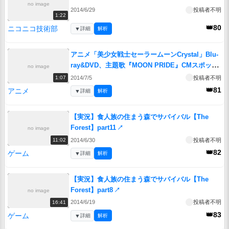
no image
2014/6/29
投稿者不明
1:22
👑80
ニコニコ技術部
▼
詳細
解析
アニメ「美少女戦士セーラームーンCrystal」Blu-
ray&DVD、主題歌『MOON PRIDE』CMスポット
no image
↗
2014/7/5
投稿者不明
1:07
👑81
アニメ
▼
詳細
解析
【実況】食人族の住まう森でサバイバル【The
Forest】part11
↗
no image
2014/6/30
投稿者不明
11:02
👑82
ゲーム
▼
詳細
解析
【実況】食人族の住まう森でサバイバル【The
Forest】part8
↗
no image
2014/6/19
投稿者不明
16:41
👑83
ゲーム
▼
詳細
解析