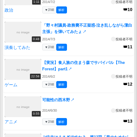
2014/7/2
投稿者不明
1:11
👑10
政治
▼
詳細
解析
「野々村議員-政務費不正疑惑-泣き乱しながら潔白
主張」を弾いてみたょ
↗
no image
2014/7/3
投稿者不明
0:48
👑11
演奏してみた
▼
詳細
解析
【実況】食人族の住まう森でサバイバル【The
Forest】part1
↗
no image
2014/6/2
投稿者不明
22:58
👑12
ゲーム
▼
詳細
解析
可能性の西木野
↗
no image
2014/6/30
投稿者不明
0:55
👑13
アニメ
▼
詳細
解析