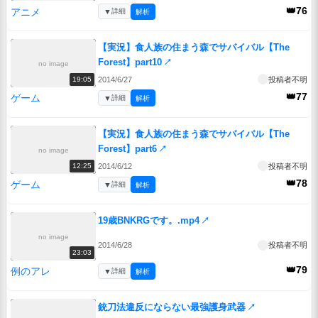
👑76
アニメ
▼
詳細
解析
【実況】食人族の住まう森でサバイバル【The
Forest】part10
↗
no image
2014/6/27
投稿者不明
19:05
👑77
ゲーム
▼
詳細
解析
【実況】食人族の住まう森でサバイバル【The
Forest】part6
↗
no image
2014/6/12
投稿者不明
12:25
👑78
ゲーム
▼
詳細
解析
19歳BNKRGです。.mp4
↗
no image
2014/6/28
投稿者不明
23:03
👑79
例のアレ
▼
詳細
解析
銃刀法違反にならない最強護身武器
↗