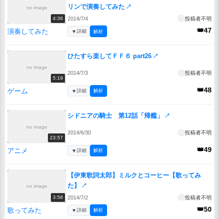
リンで演奏してみた
↗
no image
2014/7/4
投稿者不明
4:36
👑47
演奏してみた
▼
詳細
解析
ひたすら楽してＦＦ６ part26
↗
no image
2014/7/3
投稿者不明
5:19
👑48
ゲーム
▼
詳細
解析
シドニアの騎士 第12話「帰艦」
↗
no image
2014/6/30
投稿者不明
23:57
👑49
アニメ
▼
詳細
解析
【伊東歌詞太郎】ミルクとコーヒー【歌ってみ
た】
↗
no image
2014/7/2
投稿者不明
3:58
👑50
歌ってみた
▼
詳細
解析