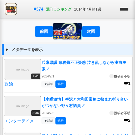
#374
週刊ランキング
2014年7月第1週
前回
次回
メタデータを表示
兵庫県議-政務費不正疑惑-泣き乱しながら潔白主
張
↗
no image
2014/7/1
投稿者不明
1:41
👑1
政治
▼
詳細
解析
【水曜激情】半沢と大和田常務に挟まれ折り合い
がつかない野々村議員
↗
no image
2014/7/3
投稿者不明
3:36
👑2
エンターテイメント
▼
詳細
解析