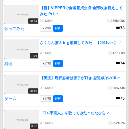
【新】VIPPERで全国童貞公演 全部吹き替えして
みた Pt1
↗
no image
2011/6/10
16682906
10:54
👑73
歌ってみた
▼
詳細
解析
さくらんぼ３ｋｇ消費してみた 【2011ver.】
↗
no image
2011/6/15
1273609
7:36
👑74
料理
▼
詳細
解析
【実況】現代忍者は派手が好き 忍道戒その10
↗
no image
2011/6/17
2047738
18:19
👑75
ゲーム
▼
詳細
解析
「Os-宇宙人」を歌ってみた＊ななひら
↗
no image
2011/6/17
2524526
3:22