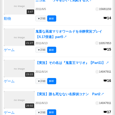
ニコ生 ワキをかいで気絶する犬
↗
no image
2011/6/5
15681159
3:47
👑14
動物
▼
詳細
解析
鬼畜な高速マリオワールドを冷静実況プレイ
【4.17倍速】part5
↗
no image
2011/6/13
10057853
21:27
👑15
ゲーム
▼
詳細
解析
【実況】その名は『鬼畜王マリオ』【Part11】
↗
no image
2011/6/14
14047911
23:22
👑16
ゲーム
▼
詳細
解析
【実況】誰も死なない名探偵コナン Part2
↗
no image
2011/6/13
14047911
26:02
👑17
ゲーム
▼
詳細
解析