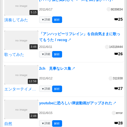
no image
2011/6/17
8039834
5:15
👑25
演奏してみた
▼
詳細
解析
「アンハッピーリフレイン」を自由気ままに歌っ
てもうた / recog
↗
no image
2011/6/11
14318444
3:46
👑26
歌ってみた
▼
詳細
解析
2ch 見事なレス集
↗
no image
2011/6/12
311938
12:58
👑27
エンターテイメント
▼
詳細
解析
youtubeに恐ろしい津波動画がアップされた
↗
no image
2011/6/15
error
2:46
👑28
自然
▼
詳細
解析