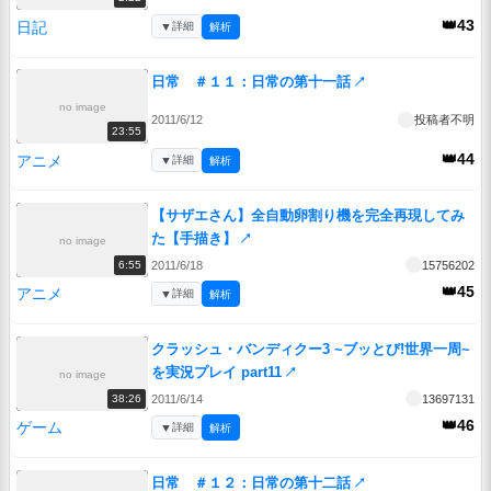
👑43
日記
▼
詳細
解析
日常 ＃１１：日常の第十一話
↗
no image
2011/6/12
投稿者不明
23:55
👑44
アニメ
▼
詳細
解析
【サザエさん】全自動卵割り機を完全再現してみ
た【手描き】
↗
no image
2011/6/18
15756202
6:55
👑45
アニメ
▼
詳細
解析
クラッシュ・バンディクー3 ~ブッとび!世界一周~
を実況プレイ part11
↗
no image
2011/6/14
13697131
38:26
👑46
ゲーム
▼
詳細
解析
日常 ＃１２：日常の第十二話
↗