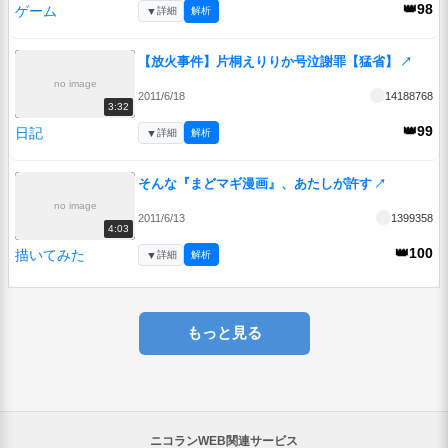
👑98
ゲーム
▼
詳細
解析
【放火事件】片桐えりりか号泣謝罪【猛省】
↗
no image
2011/6/18
14188768
3:32
👑99
日記
▼
詳細
解析
そんな『まどマギ漫画』、あたしが許す
↗
no image
2011/6/13
1399358
4:03
👑100
描いてみた
▼
詳細
解析
もっと見る
ニコランWEB関連サービス