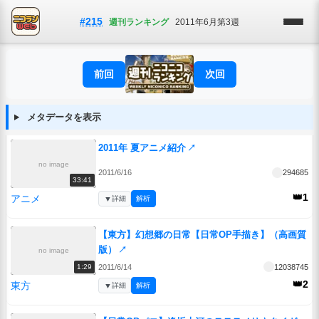
#215
週刊ランキング
2011年6月第3週
前回
次回
メタデータを表示
2011年 夏アニメ紹介
↗
no image
2011/6/16
294685
33:41
👑1
アニメ
▼
詳細
解析
【東方】幻想郷の日常【日常OP手描き】（高画質
版）
↗
no image
2011/6/14
12038745
1:29
👑2
東方
▼
詳細
解析