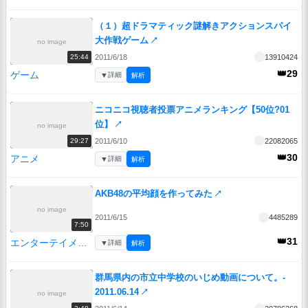
（１）超ドラマティック謎解きアクションスパイ
大作戦ゲーム
↗
no image
2011/6/18
13910424
25:44
👑29
ゲーム
▼
詳細
解析
ニコニコ視聴者投票アニメランキング【50位?01
位】
↗
no image
2011/6/10
22082065
29:27
👑30
アニメ
▼
詳細
解析
AKB48の平均顔を作ってみた
↗
no image
2011/6/15
4485289
7:50
👑31
エンターテイメント
▼
詳細
解析
群馬県内の市立中学校のいじめ動画について。-
2011.06.14
↗
no image