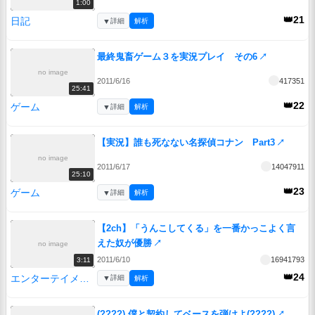
1:00
👑21
日記
▼
詳細
解析
最終鬼畜ゲーム３を実況プレイ その6
↗
no image
2011/6/16
417351
25:41
👑22
ゲーム
▼
詳細
解析
【実況】誰も死なない名探偵コナン Part3
↗
no image
2011/6/17
14047911
25:10
👑23
ゲーム
▼
詳細
解析
【2ch】「うんこしてくる」を一番かっこよく言
えた奴が優勝
↗
no image
2011/6/10
16941793
3:11
👑24
エンターテイメント
▼
詳細
解析
(????) 僕と契約してベースを弾けよ(????)
↗