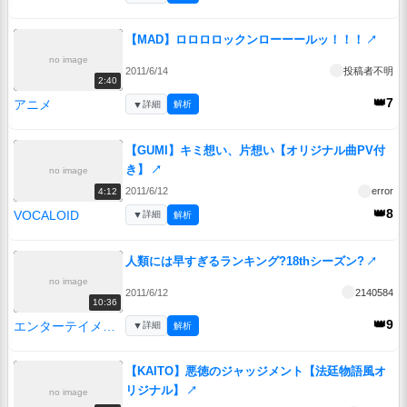
【MAD】ロロロロックンローーールッ！！！
↗
no image
2011/6/14
投稿者不明
2:40
👑7
アニメ
▼
詳細
解析
【GUMI】キミ想い、片想い【オリジナル曲PV付
き】
↗
no image
2011/6/12
error
4:12
👑8
VOCALOID
▼
詳細
解析
人類には早すぎるランキング?18thシーズン?
↗
no image
2011/6/12
2140584
10:36
👑9
エンターテイメント
▼
詳細
解析
【KAITO】悪徳のジャッジメント【法廷物語風オ
リジナル】
↗
no image