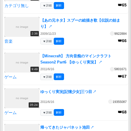
👑65
カテゴリ無し
▼
詳細
解析
【あの元ネタ】スプーの絵描き歌【伝説の始ま
り】
↗
no image
2009/11/23
9922884
2:36
👑66
音楽
▼
詳細
解析
【Minecraft】 方向音痴のマインクラフト
Season2 Part6 【ゆっくり実況】
↗
no image
2011/6/16
5801671
9:49
👑67
ゲーム
▼
詳細
解析
ゆっくり実況[記憶少女]三つ目
↗
no image
2011/6/16
19355087
35:24
👑68
ゲーム
▼
詳細
解析
帰ってきたジャパネット池田
↗