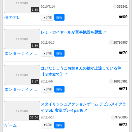
no image
2010/7/14
385341
1:38
👑69
例のアレ
▼
詳細
解析
レミ・ガイヤールが軍事施設を襲撃
↗
no image
2011/6/13
20798907
1:30
👑70
エンターテイメント
▼
詳細
解析
はいだしょうこお姉さんの絵が上達している件
【３本立て】
↗
no image
2011/6/6
16815991
3:17
👑71
エンターテイメント
▼
詳細
解析
スタイリッシュアクションゲーム デビルメイクラ
イ３SE 実況プレイpart6
↗
no image
2011/6/14
9796895
32:54
👑72
ゲーム
▼
詳細
解析