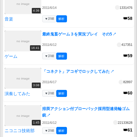
no image
2011/6/14
1331476
4:36
👑58
音楽
▼
詳細
解析
最終鬼畜ゲーム３を実況プレイ その5
↗
no image
2011/6/12
417351
16:41
👑59
ゲーム
▼
詳細
解析
「コネクト」アコギでロックしてみた
↗
no image
2011/6/17
82897
3:08
👑60
演奏してみた
▼
詳細
解析
排莢アクション付ブローバック採用型連発輪ゴム
銃
↗
no image
2011/6/12
22133628
1:45
👑61
ニコニコ技術部
▼
詳細
解析