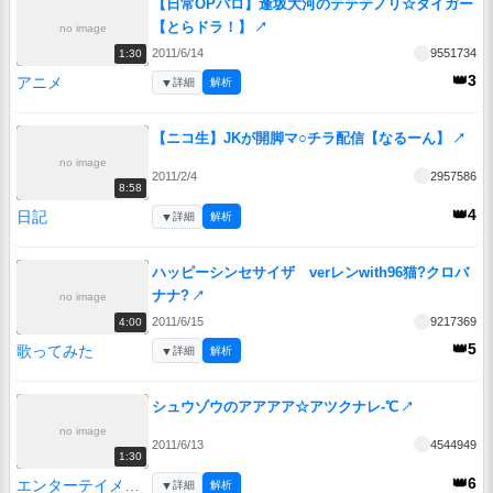
【日常OPパロ】逢坂大河のテテテノリ☆タイガー
【とらドラ！】
↗
no image
2011/6/14
9551734
1:30
👑3
アニメ
▼
詳細
解析
【ニコ生】JKが開脚マ○チラ配信【なるーん】
↗
no image
2011/2/4
2957586
8:58
👑4
日記
▼
詳細
解析
ハッピーシンセサイザ verレンwith96猫?クロバ
ナナ?
↗
no image
2011/6/15
9217369
4:00
👑5
歌ってみた
▼
詳細
解析
シュウゾウのアアアア☆アツクナレ-℃
↗
no image
2011/6/13
4544949
1:30
👑6
エンターテイメント
▼
詳細
解析