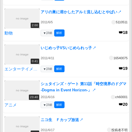
アリの巣に溶かしたアルミ流し込むとやばい
↗
no image
2011/6/5
5110511
2:00
👑18
動物
▼
詳細
解析
いじめっ子VSいじめられっ子
↗
no image
2011/4/11
16540075
0:41
👑19
エンターテイメント
▼
詳細
解析
シュタインズ・ゲート 第11話「時空境界のドグマ
-Dogma in Event Horizon-」
↗
no image
2011/6/16
ch60001
23:40
👑20
アニメ
▼
詳細
解析
ニコ生 Ｆカップ放送
↗
no image
2011/6/17
投稿者不明