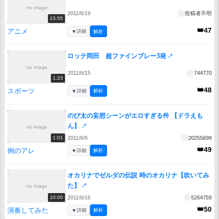
no image
2011/6/19
投稿者不明
23:55
👑47
アニメ
▼
詳細
解析
ロッテ岡田 超ファインプレー3発
↗
no image
2011/6/15
744770
1:23
👑48
スポーツ
▼
詳細
解析
のび太の妄想シーンがエロすぎる件 【ドラえも
ん】
↗
no image
2011/6/9
20255699
1:01
👑49
例のアレ
▼
詳細
解析
オカリナでゼルダの伝説 時のオカリナ【吹いてみ
た】
↗
no image
2011/6/16
5264759
10:00
👑50
演奏してみた
▼
詳細
解析