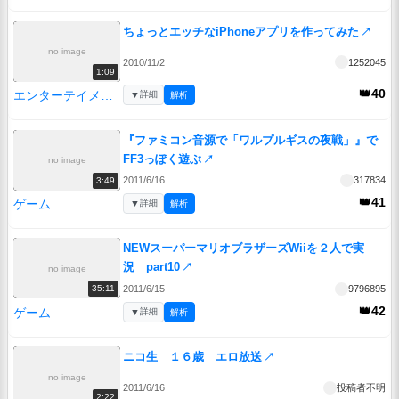
ちょっとエッチなiPhoneアプリを作ってみた
↗
no image
2010/11/2
1252045
1:09
👑40
エンターテイメント
▼
詳細
解析
『ファミコン音源で「ワルプルギスの夜戦」』で
FF3っぽく遊ぶ
↗
no image
2011/6/16
317834
3:49
👑41
ゲーム
▼
詳細
解析
NEWスーパーマリオブラザーズWiiを２人で実
況 part10
↗
no image
2011/6/15
9796895
35:11
👑42
ゲーム
▼
詳細
解析
ニコ生 １６歳 エロ放送
↗
no image
2011/6/16
投稿者不明
2:22