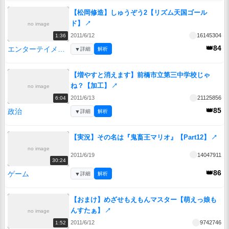
【松岡修造】しゅうぞう2【リズム天国ゴール
ド】
↗
no image
2011/6/12
16145304
1:36
👑84
エンターテイメント
▼
詳細
解析
【増やすと消えます】前橋市立第三中学校じゃ
ね？【加工】
↗
no image
2011/6/13
21125856
6:04
👑85
政治
▼
詳細
解析
【実況】その名は『鬼畜王マリオ』【Part12】
↗
no image
2011/6/19
14047911
30:24
👑86
ゲーム
▼
詳細
解析
【おまけ】めざせもえもんマスター【萌えっ娘も
んすたぁ】
↗
no image
2011/6/12
9742746
1:52