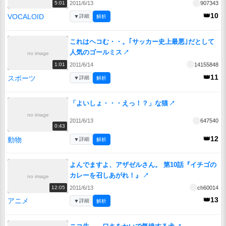
2011/6/13
907343
5:01
👑10
VOCALOID
▼
詳細
解析
これはヘコむ・・。｢サッカー史上最悪｣だとして
人気のゴールミス
↗
no image
2011/6/14
14155848
1:01
👑11
スポーツ
▼
詳細
解析
「よいしょ・・・えっ！？」な猫
↗
no image
2011/6/13
647540
0:43
👑12
動物
▼
詳細
解析
よんでますよ、アザゼルさん。 第10話『イチゴの
カレーを召しあがれ！』
↗
no image
2011/6/13
ch60014
12:05
👑13
アニメ
▼
詳細
解析