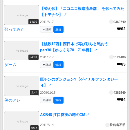
【替え歌】「ニコニコ根暗流星群」 を歌ってみた
【トモナシ】
↗
no image
2011/6/17
9362740
14:06
👑62
歌ってみた
▼
詳細
解析
【桃鉄12西】西日本で再び奴らと戦おう
part30【ゆっくり70・71年目】
↗
no image
2011/6/17
3121486
24:31
👑63
ゲーム
▼
詳細
解析
巨チンのダンジョン?【ゲイナルファンタジー
４】
↗
no image
2009/11/15
4381549
2:44
👑64
例のアレ
▼
詳細
解析
AKB48 江口愛実の噂のCM
↗
no image
2011/6/14
投稿者不明
0:15