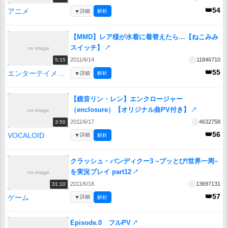
👑54
アニメ
▼
詳細
解析
【MMD】レア様が水着に着替えたら…【ねこみみ
スイッチ】
↗
no image
2011/6/14
11846710
5:15
👑55
エンターテイメント
▼
詳細
解析
【鏡音リン・レン】エンクロージャー
（enclosure）【オリジナル曲PV付き】
↗
no image
2011/6/17
4632758
3:50
👑56
VOCALOID
▼
詳細
解析
クラッシュ・バンディクー3 ~ブッとび!世界一周~
を実況プレイ part12
↗
no image
2011/6/18
13697131
31:10
👑57
ゲーム
▼
詳細
解析
Episode.0 フルPV
↗