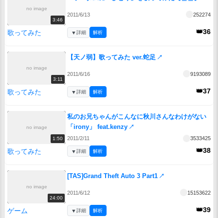
no image
2011/6/13
252274
3:46
👑36
歌ってみた
▼
詳細
解析
【天ノ弱】歌ってみた ver.蛇足
↗
no image
2011/6/16
9193089
3:11
👑37
歌ってみた
▼
詳細
解析
私のお兄ちゃんがこんなに秋川さんなわけがない
「irony」 feat.kenzy
↗
no image
2011/2/11
3533425
1:50
👑38
歌ってみた
▼
詳細
解析
[TAS]Grand Theft Auto 3 Part1
↗
no image
2011/6/12
15153622
24:00
👑39
ゲーム
▼
詳細
解析