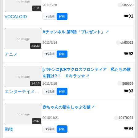
no image
2011/5/28
582229
3:11
👑91
VOCALOID
▼
詳細
解析
Aチャンネル 第9話「プレゼント」
↗
no image
2011/6/14
ch60015
24:33
👑92
アニメ
▼
詳細
解析
[パチンコ]CRマクロスフロンティア 私たちの歌
を聴け?！ ０キラッ☆
↗
no image
2011/6/16
569869
14:13
👑93
エンターテイメント
▼
詳細
解析
赤ちゃんの指をしゃぶる猫
↗
no image
2010/11/21
19179221
2:37
👑94
動物
▼
詳細
解析