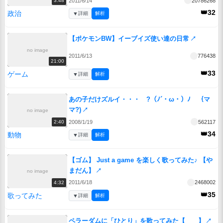
2011/6/14
20786268
3:48
👑32
政治
▼
詳細
解析
【ポケモンBW】イーブイズ使い達の日常
↗
no image
2011/6/13
776438
21:00
👑33
ゲーム
▼
詳細
解析
あの子だけズルイ・・・ ?（ﾉ´・ω・）ﾉ ｛マ
マ?)
↗
no image
2008/1/19
562117
2:40
👑34
動物
▼
詳細
解析
【ゴム】 Just a game を楽しく歌ってみた♪ 【や
まだん】
↗
no image
2011/6/18
2468002
4:32
👑35
歌ってみた
▼
詳細
解析
ペラーダムに「ひとり」を歌ってみた【＿＿】
↗