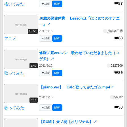
👑87
描いてみた
▼
詳細
解析
30歳の保健体育 Lesson11「はじめてのオナニ
ー」
↗
no image
2011/6/18
投稿者不明
12:55
👑88
アニメ
▼
詳細
解析
修羅ノ庭ver.レン 歌わせていただきました（コ
ゲ犬）
↗
no image
2011/6/12
2127109
5:40
👑89
歌ってみた
▼
詳細
解析
【piano.ver】 Calc.歌ってみたゴム.mp4
↗
no image
2011/6/15
59387
5:16
👑90
歌ってみた
▼
詳細
解析
【GUMI】天ノ弱【オリジナル】
↗