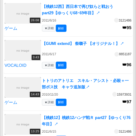
【桃鉄12西】西日本で再び奴らと戦おう
part29【ゆっくり68･69年目】
↗
no image
2011/6/16
3121486
26:08
👑95
ゲーム
▼
詳細
解析
【GUMI extend】 祭囃子 【オリジナル！】
↗
no image
2011/6/17
8851187
3:43
👑96
VOCALOID
▼
詳細
解析
トトリのアトリエ スキル・アシスト・必殺＋一
部ボス技 キャラ追加版
↗
no image
2010/11/20
15973931
14:43
👑97
ゲーム
▼
詳細
解析
【桃鉄12】桃鉄12ハンデ戦Ｒ part27【ゆっくり76
年目】
↗
no image
2011/6/15
3121486
13:25