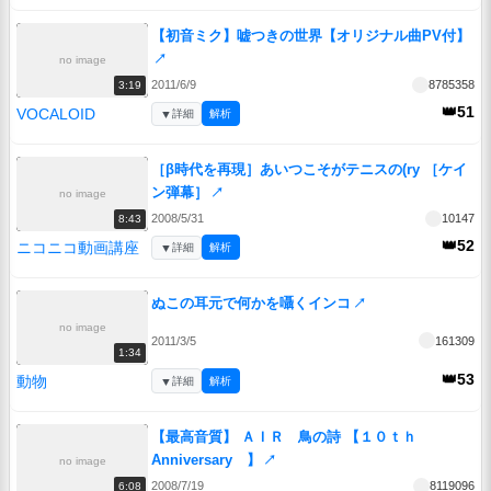
【初音ミク】嘘つきの世界【オリジナル曲PV付】
↗
no image
2011/6/9
8785358
3:19
👑51
VOCALOID
▼
詳細
解析
［β時代を再現］あいつこそがテニスの(ry ［ケイ
ン弾幕］
↗
no image
2008/5/31
10147
8:43
👑52
ニコニコ動画講座
▼
詳細
解析
ぬこの耳元で何かを囁くインコ
↗
no image
2011/3/5
161309
1:34
👑53
動物
▼
詳細
解析
【最高音質】 ＡＩＲ 鳥の詩 【１０ｔｈ
Anniversary 】
↗
no image
2008/7/19
8119096
6:08