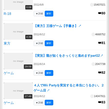
no image
2011/6/8
15407021
0:08
👑80
R-18
▼
詳細
解析
【東方】王様ゲーム【手書き】
↗
no image
2011/6/12
4668752
4:39
👑81
東方
▼
詳細
解析
【実況】龍が如くをさっくりと進めますpart12
↗
no image
2011/6/14
2047738
29:09
👑82
ゲーム
▼
詳細
解析
４人でWii Partyを実況すると本当にうるさい。２
ゲーム目
↗
no image
2011/6/12
14047911
27:49
👑83
ゲーム
▼
詳細
解析