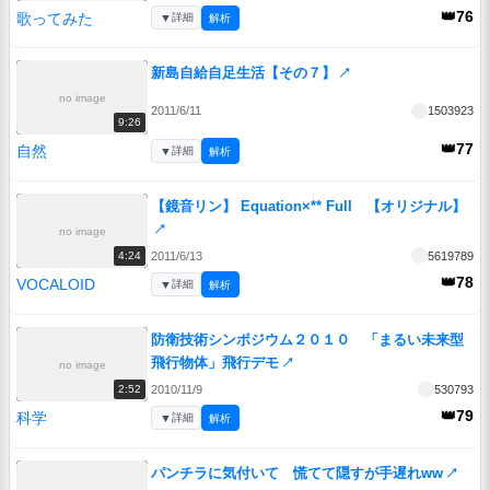
👑76
歌ってみた
▼
詳細
解析
新島自給自足生活【その７】
↗
no image
2011/6/11
1503923
9:26
👑77
自然
▼
詳細
解析
【鏡音リン】 Equation×** Full 【オリジナル】
↗
no image
2011/6/13
5619789
4:24
👑78
VOCALOID
▼
詳細
解析
防衛技術シンポジウム２０１０ 「まるい未来型
飛行物体」飛行デモ
↗
no image
2010/11/9
530793
2:52
👑79
科学
▼
詳細
解析
パンチラに気付いて 慌てて隠すが手遅れww
↗