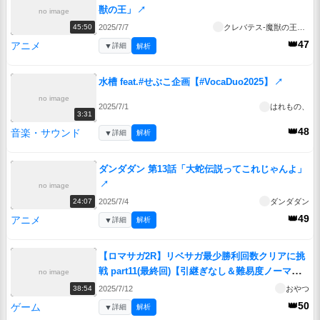
獣の王」
↗
no image
2025/7/7
クレバテス-魔獣の王と赤子と屍の勇者-
45:50
👑47
アニメ
▼
詳細
解析
水槽 feat.#せぶこ企画【#VocaDuo2025】
↗
no image
2025/7/1
はれもの、
3:31
👑48
音楽・サウンド
▼
詳細
解析
ダンダダン 第13話「大蛇伝説ってこれじゃんよ」
↗
no image
2025/7/4
ダンダダン
24:07
👑49
アニメ
▼
詳細
解析
【ロマサガ2R】リベサガ最少勝利回数クリアに挑
戦 part11(最終回)【引継ぎなし＆難易度ノーマ
no image
ル】
↗
2025/7/12
おやつ
38:54
👑50
ゲーム
▼
詳細
解析