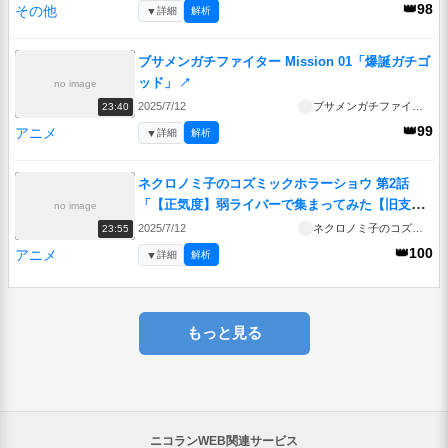
👑98
その他
▼
詳細
解析
ブサメンガチファイター Mission 01「爆誕ガチゴ
ッド」
↗
no image
2025/7/12
ブサメンガチファイター
23:40
👑99
アニメ
▼
詳細
解析
ネクロノミ子のコズミックホラーショウ 第2話
「【正気度】弱ライバーで集まってみた【旧支配
no image
者】」
↗
2025/7/12
ネクロノミ子のコズミックホラーショウ
23:55
👑100
アニメ
▼
詳細
解析
もっと見る
ニコランWEB関連サービス