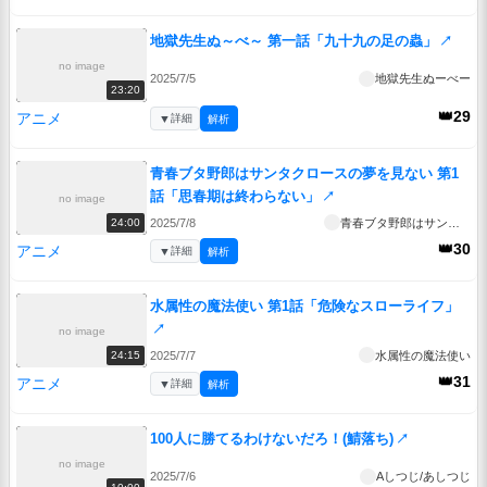
地獄先生ぬ～べ～ 第一話「九十九の足の蟲」
↗
no image
2025/7/5
地獄先生ぬーべー
23:20
👑29
アニメ
▼
詳細
解析
青春ブタ野郎はサンタクロースの夢を見ない 第1
話「思春期は終わらない」
↗
no image
2025/7/8
青春ブタ野郎はサンタクロースの夢を見ない
24:00
👑30
アニメ
▼
詳細
解析
水属性の魔法使い 第1話「危険なスローライフ」
↗
no image
2025/7/7
水属性の魔法使い
24:15
👑31
アニメ
▼
詳細
解析
100人に勝てるわけないだろ！(鯖落ち)
↗
no image
2025/7/6
Aしつじ/あしつじ