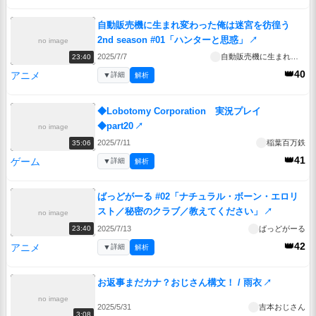
自動販売機に生まれ変わった俺は迷宮を彷徨う
2nd season #01「ハンターと思惑」
↗
no image
2025/7/7
自動販売機に生まれ変わった俺は迷宮を彷徨う 2nd season
23:40
👑40
アニメ
▼
詳細
解析
◆Lobotomy Corporation 実況プレイ
◆part20
↗
no image
2025/7/11
稲葉百万鉄
35:06
👑41
ゲーム
▼
詳細
解析
ばっどがーる #02「ナチュラル・ボーン・エロリ
スト／秘密のクラブ／教えてください」
↗
no image
2025/7/13
ばっどがーる
23:40
👑42
アニメ
▼
詳細
解析
お返事まだカナ？おじさん構文！ / 雨衣
↗
no image
2025/5/31
吉本おじさん
3:08