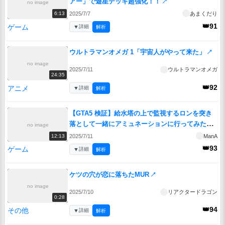
アー」で遊星デッキ超強化！！
↗
no image
2025/7/7
あまくだり
6:13
👑91
ゲーム
▼
詳細
解析
ウルトラマンオメガ 1「宇宙人がやって来た」
↗
no image
2025/7/11
ウルトラマンオメガ
24:35
👑92
アニメ
▼
詳細
解析
【GTA5 検証】給水塔の上で監視するロンを突き
落として一緒にアミュネーションに行ってみた
no image
（ナーバス・ロン）
↗
2025/7/11
ManA
12:13
👑93
ゲーム
▼
詳細
解析
ケツの穴が恋に落ちたMUR
↗
no image
2025/7/10
リアクタードラゴン
0:28
👑94
その他
▼
詳細
解析