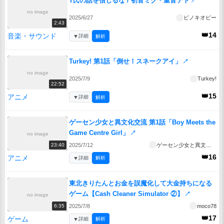
T氏の話を信じるな / 初音ミク・重音テト
↗
no image
2025/6/27
ピノキオピー
2:43
👑14
音楽・サウンド
▼
詳細
解析
Turkey! 第1話「倒せ！スネークアイ」
↗
no image
2025/7/9
Turkey!
22:52
👑15
アニメ
▼
詳細
解析
ゲーセン少女と異文化交流 第1話「Boy Meets the
Game Centre Girl」
↗
no image
2025/7/12
ゲーセン少女と異文化交流
23:40
👑16
アニメ
▼
詳細
解析
東北きりたんとお金を誤魔化して大金持ちになる
ゲーム【Cash Cleaner Simulator ②】
↗
no image
2025/7/8
moco78
6:35
👑17
ゲーム
▼
詳細
解析