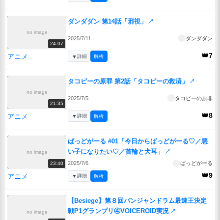
ダンダダン 第14話「邪視」
↗
no image
2025/7/11
ダンダダン
24:07
👑7
アニメ
▼
詳細
解析
タコピーの原罪 第2話「タコピーの救済」
↗
no image
2025/7/5
タコピーの原罪
21:35
👑8
アニメ
▼
詳細
解析
ばっどがーる #01「今日からばっどがーる♡／悪
い子になりたい♡／首輪と犬耳」
↗
no image
2025/7/6
ばっどがーる
23:40
👑9
アニメ
▼
詳細
解析
【Besiege】第８回パンジャンドラム最速王決定
戦P1グランプリ④VOICEROID実況
↗
no image