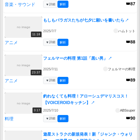
👑87
音楽・サウンド
▼
詳細
解析
もしもパラガスたちが七夕に願いを書いたら
↗
no image
2025/7/7
ハムトット
11:18
👑88
アニメ
▼
詳細
解析
フェルマーの料理 第1話「黒い男」
↗
no image
2025/7/11
フェルマーの料理
23:37
👑89
アニメ
▼
詳細
解析
釣れなくても料理！アローシュデマリスコス！
【VOICEROIDキッチン】
↗
no image
2025/7/10
ABSsuper
3:17
👑90
料理
▼
詳細
解析
遊星ストラクの新規発表！新「ジャンク・ウォリ