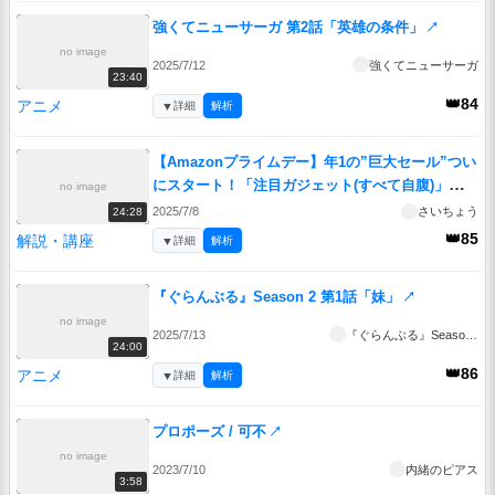
強くてニューサーガ 第2話「英雄の条件」
↗
no image
2025/7/12
強くてニューサーガ
23:40
👑84
アニメ
▼
詳細
解析
【Amazonプライムデー】年1の”巨大セール”つい
にスタート！「注目ガジェット(すべて自腹)」
no image
を”実物を見ながら”紹介する。
↗
2025/7/8
さいちょう
24:28
👑85
解説・講座
▼
詳細
解析
『ぐらんぶる』Season 2 第1話「妹」
↗
no image
2025/7/13
『ぐらんぶる』Season 2
24:00
👑86
アニメ
▼
詳細
解析
プロポーズ / 可不
↗
no image
2023/7/10
内緒のピアス
3:58