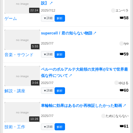
説】
↗
no image
2025/7/12
エンペラ
22:24
👑58
ゲーム
▼
詳細
解析
supercell / 君の知らない物語
↗
no image
2025/7/7
ryo
5:55
👑59
音楽・サウンド
▼
詳細
解析
ペルーのボルアルテ大統領の支持率が2％で世界最
低な件について
↗
no image
2025/7/7
ゆはる
3:04
👑60
解説・講座
▼
詳細
解析
車輪軸に効果はあるのか再検証したかった動画
↗
no image
2025/7/7
ためにならない
10:26
👑61
技術・工作
▼
詳細
解析