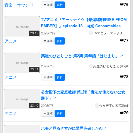
👑76
音楽・サウンド
▼
詳細
解析
TVアニメ『アークナイツ【焔燼曙明/RISE FROM
EMBER】』episode 18「向光 Consumables」
no image
↗
2025/7/12
TVアニメ『アークナイツ【焔燼曙明/RISE FROM EMBER】』
23:42
👑77
アニメ
▼
詳細
解析
薬屋のひとりごと 第2期 第48話「はじまり」
↗
no image
2025/7/5
薬屋のひとりごと 第2期
23:43
👑78
アニメ
▼
詳細
解析
公女殿下の家庭教師 第1話「魔法が使えない公女
殿下」
↗
no image
2025/7/6
公女殿下の家庭教師
23:40
👑79
アニメ
▼
詳細
解析
ホモと見るさすがに限界突破したAI
↗