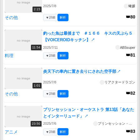
no image
2025/7/8
蠍媛
2:15
👑80
その他
▼
詳細
解析
釣った魚は最後まで ＃１６６ キスの天ぷら５
【VOICEROIDキッチン】
↗
no image
2025/7/11
ABSsuper
11:54
👑81
料理
▼
詳細
解析
炎天下の車内に置き去りにされた空手部
↗
no image
2025/7/8
リアクタードラゴン
1:01
👑82
その他
▼
詳細
解析
プリンセッション・オーケストラ 第13話「あなた
とインターリュード」
↗
no image
2025/7/6
プリンセッション・オーケストラ
23:50
👑83
アニメ
▼
詳細
解析