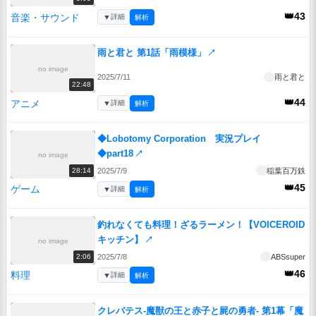
👑43
音楽・サウンド
▼
詳細
解析
雨と君と 第1話「雨模様」
↗
no image
2025/7/11
雨と君と
22:48
👑44
アニメ
▼
詳細
解析
◆Lobotomy Corporation 実況プレイ
◆part18
↗
no image
2025/7/9
稲葉百万鉄
28:14
👑45
ゲーム
▼
詳細
解析
釣れなくても料理！ざるラーメン！【VOICEROID
キッチン】
↗
no image
2025/7/8
ABSsuper
2:06
👑46
料理
▼
詳細
解析
クレバテス-魔獣の王と赤子と屍の勇者- 第1幕「魔