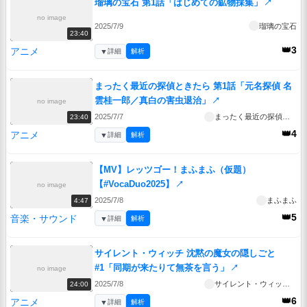
瑠璃の宝石 第1話「はじめての鉱物採集」
↗
no image
2025/7/9
瑠璃の宝石
23:40
👑3
アニメ
▼
詳細
解析
まったく最近の探偵ときたら 第1話「元名探偵 名
雲桂一郎／真白の害虫退治」
↗
no image
2025/7/7
まったく最近の探偵ときたら
23:40
👑4
アニメ
▼
詳細
解析
【MV】レッツゴー！まふまふ（仮題）
【#VocaDuo2025】
↗
no image
2025/7/8
まふまふ
4:47
👑5
音楽・サウンド
▼
詳細
解析
サイレント・ウィッチ 沈黙の魔女の隠しごと
#1「同期が来たりて無茶を言う」
↗
no image
2025/7/8
サイレント・ウィッチ 沈黙の魔女の隠しごと
24:00
👑6
アニメ
▼
詳細
解析