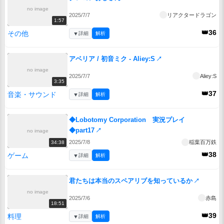
no image
2025/7/7
リアクタードラゴン
1:57
👑36
その他
▼
詳細
解析
アベリア / 初音ミク - Aliey:S
↗
no image
2025/7/7
Aliey:S
3:35
👑37
音楽・サウンド
▼
詳細
解析
◆Lobotomy Corporation 実況プレイ
◆part17
↗
no image
2025/7/8
稲葉百万鉄
34:38
👑38
ゲーム
▼
詳細
解析
君たちは本当のスペアリブを知っているか
↗
no image
2025/7/6
赤島
18:51
👑39
料理
▼
詳細
解析