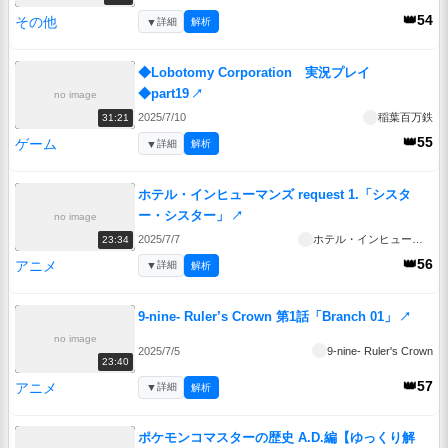
👑54
その他
▼
詳細
解析
◆Lobotomy Corporation 実況プレイ
◆part19
↗
no image
2025/7/10
稲葉百万鉄
31:21
👑55
ゲーム
▼
詳細
解析
ホテル・インヒューマンズ request 1.「シスタ
ー・シスター」
↗
no image
2025/7/7
ホテル・インヒューマンズ
23:34
👑56
アニメ
▼
詳細
解析
9-nine- Ruler’s Crown 第1話「Branch 01」
↗
no image
2025/7/5
9-nine- Ruler's Crown
23:40
👑57
アニメ
▼
詳細
解析
ポケモンコマスターの歴史 A.D.編【ゆっくり解