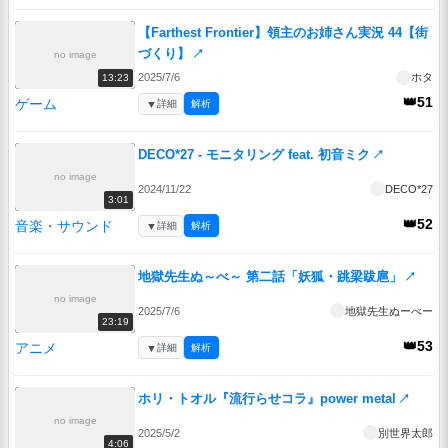
【Farthest Frontier】領主のお姉さん実況 44【街
づくり】
↗
no image
2025/7/6
ホタ
13:23
👑51
ゲーム
▼
詳細
解析
DECO*27 - モニタリング feat. 初音ミク
↗
no image
2024/11/22
DECO*27
3:01
👑52
音楽・サウンド
▼
詳細
解析
地獄先生ぬ～べ～ 第二話「妖狐・跳梁跋扈」
↗
no image
2025/7/6
地獄先生ぬーべー
23:19
👑53
アニメ
▼
詳細
解析
ホリ・トオル『流行らせコラ』power metal
↗
no image
2025/5/2
別世界太郎
4:06