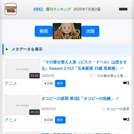
#941
週刊ランキング
2025年7月第2週
前回
次回
メタデータを表示
「その着せ替え人形（ビスク・ドール）は恋をす
る」Season 2 #13「五条新菜 15歳 思春期」
↗
no image
2025/7/8
「その着せ替え人形（ビスク・ドール）は恋をする」Season 2
23:40
👑1
アニメ
▼
詳細
解析
タコピーの原罪 第3話「タコピーの告解」
↗
no image
2025/7/12
タコピーの原罪
26:23
👑2
アニメ
▼
詳細
解析