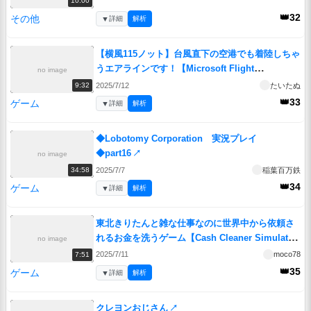
10:00
👑32
その他
▼
詳細
解析
【横風115ノット】台風直下の空港でも着陸しちゃ
うエアラインです！【Microsoft Flight
no image
Simulator】
↗
2025/7/12
たいたぬ
9:32
👑33
ゲーム
▼
詳細
解析
◆Lobotomy Corporation 実況プレイ
◆part16
↗
no image
2025/7/7
稲葉百万鉄
34:58
👑34
ゲーム
▼
詳細
解析
東北きりたんと雑な仕事なのに世界中から依頼さ
れるお金を洗うゲーム【Cash Cleaner Simulator
no image
④】
↗
2025/7/11
moco78
7:51
👑35
ゲーム
▼
詳細
解析
クレヨンおじさん
↗