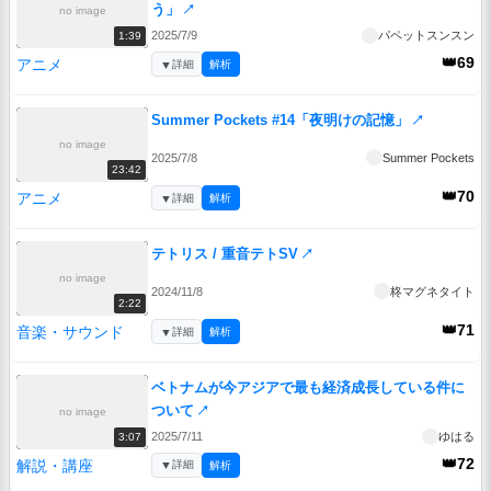
う」
↗
no image
2025/7/9
パペットスンスン
1:39
👑69
アニメ
▼
詳細
解析
Summer Pockets #14「夜明けの記憶」
↗
no image
2025/7/8
Summer Pockets
23:42
👑70
アニメ
▼
詳細
解析
テトリス / 重音テトSV
↗
no image
2024/11/8
柊マグネタイト
2:22
👑71
音楽・サウンド
▼
詳細
解析
ベトナムが今アジアで最も経済成長している件に
ついて
↗
no image
2025/7/11
ゆはる
3:07
👑72
解説・講座
▼
詳細
解析