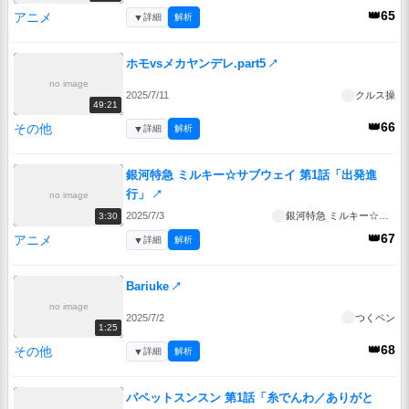
👑65
アニメ
▼
詳細
解析
ホモvsメカヤンデレ.part5
↗
no image
2025/7/11
クルス操
49:21
👑66
その他
▼
詳細
解析
銀河特急 ミルキー☆サブウェイ 第1話「出発進
行」
↗
no image
2025/7/3
銀河特急 ミルキー☆サブウェイ
3:30
👑67
アニメ
▼
詳細
解析
Bariuke
↗
no image
2025/7/2
つくペン
1:25
👑68
その他
▼
詳細
解析
パペットスンスン 第1話「糸でんわ／ありがと