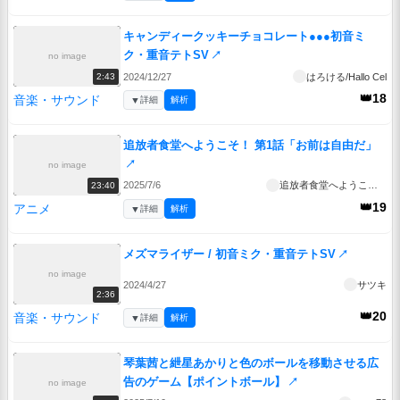
キャンディークッキーチョコレート●●●初音ミ
ク・重音テトSV
↗
no image
2024/12/27
はろける/Hallo Cel
2:43
👑18
音楽・サウンド
▼
詳細
解析
追放者食堂へようこそ！ 第1話「お前は自由だ」
↗
no image
2025/7/6
追放者食堂へようこそ！
23:40
👑19
アニメ
▼
詳細
解析
メズマライザー / 初音ミク・重音テトSV
↗
no image
2024/4/27
サツキ
2:36
👑20
音楽・サウンド
▼
詳細
解析
琴葉茜と紲星あかりと色のボールを移動させる広
告のゲーム【ポイントボール】
↗
no image