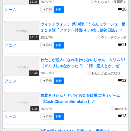
2025/7/12
たらちゃん（英国面）
12:30
👑10
ゲーム
▼
詳細
解析
ウィッチウォッチ 第14話「うろんミラージュ 第
１１９話「ファジー討伐-４」/推し絵師日誌」
↗
no image
2025/7/6
ウィッチウォッチ
24:12
👑11
アニメ
▼
詳細
解析
わたしが恋人になれるわけないじゃん、ムリムリ!
（※ムリじゃなかった!?） 1話「恋人とか、ぜっ
no image
たいにムリ!」
↗
2025/7/11
わたしが恋人になれるわけないじゃん、ムリムリ!（※ムリじゃなかった!?）
23:40
👑12
アニメ
▼
詳細
解析
東北きりたんとヤバイお金を綺麗に洗うゲーム
【Cash Cleaner Simulator】
↗
no image
2025/7/7
moco78
6:36
👑13
ゲーム
▼
詳細
解析