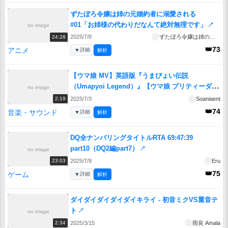
ずたぼろ令嬢は姉の元婚約者に溺愛される
#01「お姉様の代わりだなんて絶対無理です」
↗
no image
2025/7/8
ずたぼろ令嬢は姉の元婚約者に溺愛される
24:28
👑73
アニメ
▼
詳細
解析
【ウマ娘 MV】英語版『うまぴょい伝説
（Umapyoi Legend）』【ウマ娘 プリティーダー
no image
ビー】
↗
2025/7/3
Soaniaent
2:19
👑74
音楽・サウンド
▼
詳細
解析
DQ全ナンバリングタイトルRTA 69:47:39
part10（DQ2編part7）
↗
no image
2025/7/9
Eru
23:03
👑75
ゲーム
▼
詳細
解析
ダイダイダイダイダイキライ - 初音ミクVS重音テ
ト
↗
no image
2025/3/15
雨良 Amala
2:34