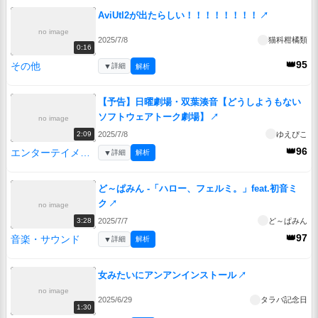
AviUtl2が出たらしい！！！！！！！！
↗
no image
2025/7/8
猫科柑橘類
0:16
👑95
その他
▼
詳細
解析
【予告】日曜劇場・双葉湊音【どうしようもない
ソフトウェアトーク劇場】
↗
no image
2025/7/8
ゆえぴこ
2:09
👑96
エンターテイメント
▼
詳細
解析
ど～ぱみん -「ハロー、フェルミ。」feat.初音ミ
ク
↗
no image
2025/7/7
ど～ぱみん
3:28
👑97
音楽・サウンド
▼
詳細
解析
女みたいにアンアンインストール
↗
no image
2025/6/29
タラバ記念日
1:30