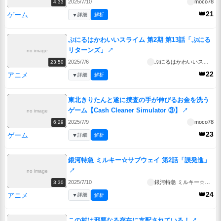
2025/7/10
moco78
4:33
👑21
ゲーム
▼
詳細
解析
ぷにるはかわいいスライム 第2期 第13話「ぷにる
リターンズ」
↗
no image
2025/7/6
ぷにるはかわいいスライム 第2期
23:50
👑22
アニメ
▼
詳細
解析
東北きりたんと遂に捜査の手が伸びるお金を洗う
ゲーム【Cash Cleaner Simulator ③】
↗
no image
2025/7/9
moco78
6:29
👑23
ゲーム
▼
詳細
解析
銀河特急 ミルキー☆サブウェイ 第2話「誤発進」
↗
no image
2025/7/10
銀河特急 ミルキー☆サブウェイ
3:30
👑24
アニメ
▼
詳細
解析
この村は邪悪なる存在に支配されている！
↗