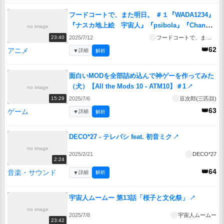
フードコートで、また明日。 ＃１『WADA1234』
『ナスカ地上絵 宇宙人』『psibola』『Change
no image
before you have to』
↗
2025/7/12
フードコートで、また明日。
23:40
👑62
アニメ
▼
詳細
解析
面白いMODを全部詰め込んで神ゲーを作ってみた
（犬）【All the Mods 10 - ATM10】＃1
↗
no image
2025/7/6
豆次郎(三匹目)
15:29
👑63
ゲーム
▼
詳細
解析
DECO*27 - テレパシ feat. 初音ミク
↗
no image
2025/2/21
DECO*27
2:24
👑64
音楽・サウンド
▼
詳細
解析
宇宙人ムームー 第13話「桜子と文化祭」
↗
no image
2025/7/8
宇宙人ムームー
23:42