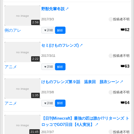
野獣先輩冬説
↗
no image
2017/3/3
投稿者不明
2:59
👑62
例のアレ
▼
詳細
解析
セミ(けものフレンズ)
↗
no image
2017/3/11
投稿者不明
2:22
👑63
アニメ
▼
詳細
解析
けものフレンズ第９話 温泉回 脱衣シーン
↗
no image
2017/3/8
投稿者不明
1:35
👑64
アニメ
▼
詳細
解析
【日刊Minecraft】最強の匠は誰か!?リターンズ ト
ロッコでGO7日目【4人実況】
↗
no image
2017/3/7
投稿者不明
21:45