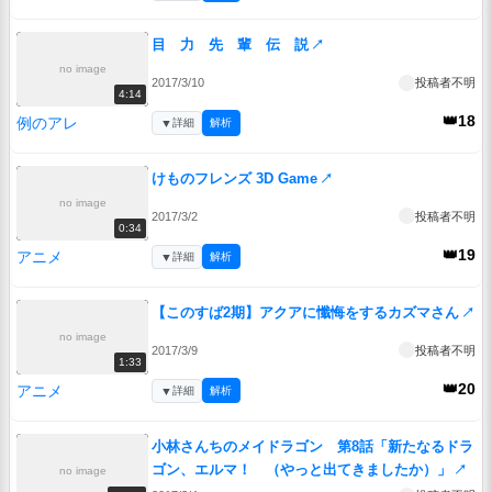
目 力 先 輩 伝 説
↗
no image
2017/3/10
投稿者不明
4:14
👑18
例のアレ
▼
詳細
解析
けものフレンズ 3D Game
↗
no image
2017/3/2
投稿者不明
0:34
👑19
アニメ
▼
詳細
解析
【このすば2期】アクアに懺悔をするカズマさん
↗
no image
2017/3/9
投稿者不明
1:33
👑20
アニメ
▼
詳細
解析
小林さんちのメイドラゴン 第8話「新たなるドラ
ゴン、エルマ！ （やっと出てきましたか）」
↗
no image