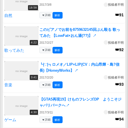
no image
2017/3/8
投稿者不明
18:58
👑91
自然
▼
詳細
解析
このピアノでお前を8759632145回ぶん殴る 歌っ
てみた 【LowFat×おん湯(??)】
↗
no image
2017/2/27
投稿者不明
4:22
👑92
歌ってみた
▼
詳細
解析
┗|∵|┓ロメオ／LIP×LIP(CV：内山昂輝・島?信
長)【HoneyWorks】
↗
no image
2017/2/20
投稿者不明
3:41
👑93
音楽
▼
詳細
解析
【GTA5再現19】けものフレンズOP ようこそジ
ャパリパークへ
↗
no image
2017/3/11
投稿者不明
4:30
👑94
ゲーム
▼
詳細
解析