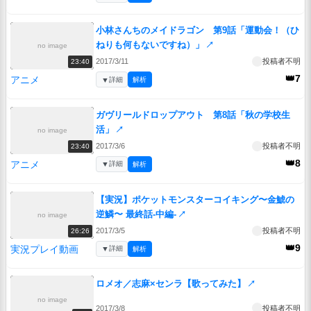
小林さんちのメイドラゴン 第9話「運動会！（ひ
ねりも何もないですね）」
↗
no image
2017/3/11
投稿者不明
23:40
👑7
アニメ
▼
詳細
解析
ガヴリールドロップアウト 第8話「秋の学校生
活」
↗
no image
2017/3/6
投稿者不明
23:40
👑8
アニメ
▼
詳細
解析
【実況】ポケットモンスターコイキング〜金鯱の
逆鱗〜 最終話-中編-
↗
no image
2017/3/5
投稿者不明
26:26
👑9
実況プレイ動画
▼
詳細
解析
ロメオ／志麻×センラ【歌ってみた】
↗
no image
2017/3/8
投稿者不明