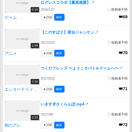
ログレスコラボ【最高画質】
↗
no image
2016/12/7
投稿者不明
0:15
👑69
ゲーム
▼
詳細
解析
【このすば２】荷台ジャンケン
↗
no image
2017/2/23
投稿者不明
1:39
👑70
アニメ
▼
詳細
解析
つくだフレンズ 〜ようこそバトルドームへ〜
↗
no image
2017/2/22
投稿者不明
1:32
👑71
エンターテイメント
▼
詳細
解析
いきすぎさくらんぼ.mp4
↗
no image
2017/3/9
投稿者不明
2:20
👑72
例のアレ
▼
詳細
解析