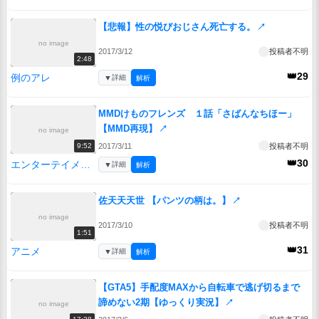
【悲報】性の悦びおじさん死亡する。
↗
no image
2017/3/12
投稿者不明
2:48
👑29
例のアレ
▼
詳細
解析
MMDけものフレンズ １話「さばんなちほー」
【MMD再現】
↗
no image
2017/3/11
投稿者不明
9:52
👑30
エンターテイメント
▼
詳細
解析
佐天天天世 【パンツの柄は。】
↗
no image
2017/3/10
投稿者不明
1:51
👑31
アニメ
▼
詳細
解析
【GTA5】手配度MAXから自転車で逃げ切るまで
諦めない2期【ゆっくり実況】
↗
no image