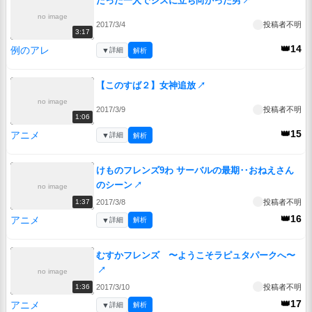
たった一人でシスに立ち向かった男
↗
no image
2017/3/4
投稿者不明
3:17
👑14
例のアレ
▼
詳細
解析
【このすば２】女神追放
↗
no image
2017/3/9
投稿者不明
1:06
👑15
アニメ
▼
詳細
解析
けものフレンズ9わ サーバルの最期‥おねえさん
のシーン
↗
no image
2017/3/8
投稿者不明
1:37
👑16
アニメ
▼
詳細
解析
むすかフレンズ 〜ようこそラピュタパークへ〜
↗
no image
2017/3/10
投稿者不明
1:36
👑17
アニメ
▼
詳細
解析