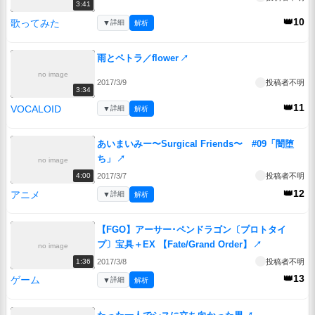
3:41
👑10
歌ってみた
▼
詳細
解析
雨とペトラ／flower
↗
no image
2017/3/9
投稿者不明
3:34
👑11
VOCALOID
▼
詳細
解析
あいまいみー〜Surgical Friends〜 #09「闇堕
ち」
↗
no image
2017/3/7
投稿者不明
4:00
👑12
アニメ
▼
詳細
解析
【FGO】アーサー･ペンドラゴン〔プロトタイ
プ〕宝具＋EX 【Fate/Grand Order】
↗
no image
2017/3/8
投稿者不明
1:36
👑13
ゲーム
▼
詳細
解析