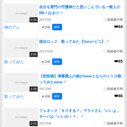
自分を雷門の守護神だと思いこんでいる一般人の
BB＋おまけ
↗
no image
2017/3/4
投稿者不明
0:36
👑84
例のアレ
▼
詳細
解析
脱法ロック 歌ってみた【Gero×ピコ】
↗
no image
2017/3/10
投稿者不明
3:06
👑85
歌ってみた
▼
詳細
解析
【初投稿】弾幕職人の娘がwwwとなりのトトロ歌
ってみたwww
↗
no image
2017/3/6
投稿者不明
1:39
👑86
歌ってみた
▼
詳細
解析
フェネック「キスする？」アライさん「いいよ」
サーバル「いいの！？」
↗
no image
2017/3/9
投稿者不明
2:03