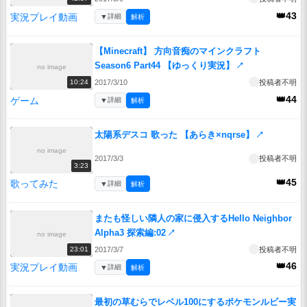
👑43
実況プレイ動画
▼
詳細
解析
【Minecraft】 方向音痴のマインクラフト
Season6 Part44 【ゆっくり実況】
↗
no image
2017/3/10
投稿者不明
10:24
👑44
ゲーム
▼
詳細
解析
太陽系デスコ 歌った 【あらき×nqrse】
↗
no image
2017/3/3
投稿者不明
3:23
👑45
歌ってみた
▼
詳細
解析
またも怪しい隣人の家に侵入するHello Neighbor
Alpha3 探索編:02
↗
no image
2017/3/7
投稿者不明
23:01
👑46
実況プレイ動画
▼
詳細
解析
最初の草むらでレベル100にするポケモンルビー実