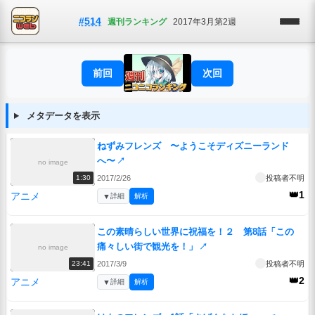
#514
週刊ランキング
2017年3月第2週
前回
次回
メタデータを表示
ねずみフレンズ 〜ようこそディズニーランド
へ〜
↗
no image
2017/2/26
投稿者不明
1:30
👑1
アニメ
▼
詳細
解析
この素晴らしい世界に祝福を！２ 第8話「この
痛々しい街で観光を！」
↗
no image
2017/3/9
投稿者不明
23:41
👑2
アニメ
▼
詳細
解析