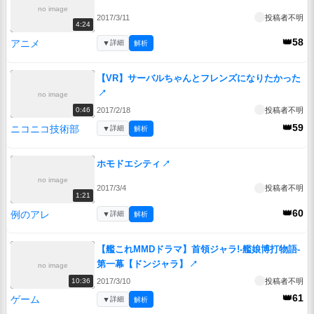
no image
2017/3/11
投稿者不明
4:24
👑58
アニメ
▼
詳細
解析
【VR】サーバルちゃんとフレンズになりたかった
↗
no image
2017/2/18
投稿者不明
0:46
👑59
ニコニコ技術部
▼
詳細
解析
ホモドエシティ
↗
no image
2017/3/4
投稿者不明
1:21
👑60
例のアレ
▼
詳細
解析
【艦これMMDドラマ】首領ジャラ!-艦娘博打物語-
第一幕【ドンジャラ】
↗
no image
2017/3/10
投稿者不明
10:36
👑61
ゲーム
▼
詳細
解析