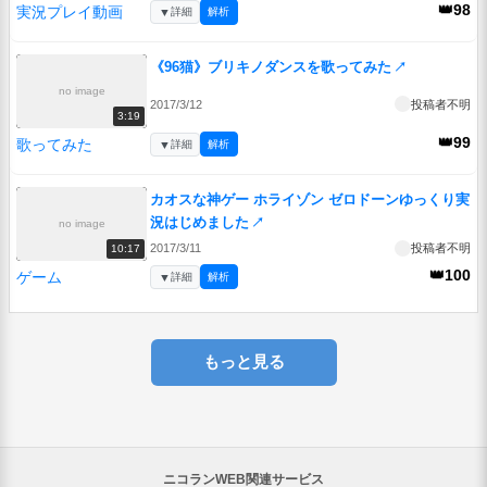
👑98
実況プレイ動画
▼
詳細
解析
《96猫》ブリキノダンスを歌ってみた
↗
no image
2017/3/12
投稿者不明
3:19
👑99
歌ってみた
▼
詳細
解析
カオスな神ゲー ホライゾン ゼロドーンゆっくり実
況はじめました
↗
no image
2017/3/11
投稿者不明
10:17
👑100
ゲーム
▼
詳細
解析
もっと見る
ニコランWEB関連サービス