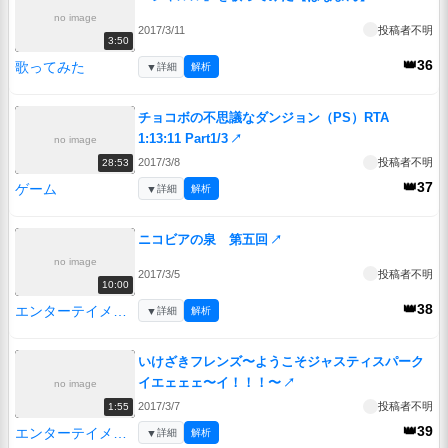
no image
2017/3/11
投稿者不明
3:50
👑36
歌ってみた
▼
詳細
解析
チョコボの不思議なダンジョン（PS）RTA
1:13:11 Part1/3
↗
no image
2017/3/8
投稿者不明
28:53
👑37
ゲーム
▼
詳細
解析
ニコビアの泉 第五回
↗
no image
2017/3/5
投稿者不明
10:00
👑38
エンターテイメント
▼
詳細
解析
いけざきフレンズ〜ようこそジャスティスパーク
イエェェェ〜イ！！！〜
↗
no image
2017/3/7
投稿者不明
1:55
👑39
エンターテイメント
▼
詳細
解析