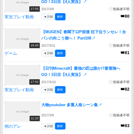
GO！2日目【4人実況】
↗
no image
2017/3/9
投稿者不明
17:55
👑80
実況プレイ動画
▼
詳細
解析
【MUGEN】春閣下12P前後 狂下位ランセレ！台
パンの向こう側へ！ Part108
↗
no image
2017/3/11
投稿者不明
18:45
👑81
ゲーム
▼
詳細
解析
【日刊Minecraft】最強の匠は誰か!?新冒険へ
GO！3日目【4人実況】
↗
no image
2017/3/10
投稿者不明
17:52
👑82
実況プレイ動画
▼
詳細
解析
大物youtuber 多重人格シーン集
↗
no image
2017/3/9
投稿者不明
11:20
👑83
例のアレ
▼
詳細
解析