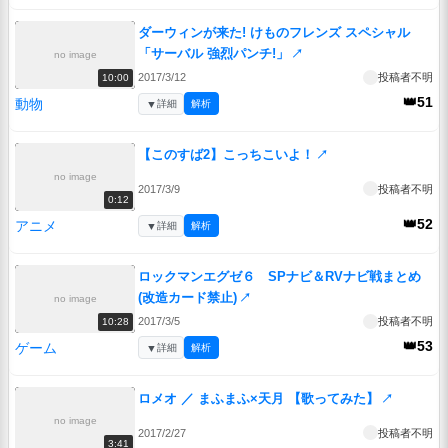
ダーウィンが来た! けものフレンズ スペシャル
「サーバル 強烈パンチ!」
↗
no image
2017/3/12
投稿者不明
10:00
👑51
動物
▼
詳細
解析
【このすば2】こっちこいよ！
↗
no image
2017/3/9
投稿者不明
0:12
👑52
アニメ
▼
詳細
解析
ロックマンエグゼ６ SPナビ＆RVナビ戦まとめ
(改造カード禁止)
↗
no image
2017/3/5
投稿者不明
10:28
👑53
ゲーム
▼
詳細
解析
ロメオ ／ まふまふ×天月 【歌ってみた】
↗
no image
2017/2/27
投稿者不明
3:41