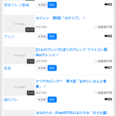
👑65
実況プレイ動画
▼
詳細
解析
セイレン 第9話「カテイブ」
↗
no image
2017/3/6
投稿者不明
24:09
👑66
アニメ
▼
詳細
解析
[けものフレンズ] ぼくのフレンド ファミコン風
8bitアレンジ
↗
no image
2017/3/9
投稿者不明
4:03
👑67
音楽
▼
詳細
解析
ケツデカピングー 第９話「おやじいさんと食
事」
↗
no image
2017/3/5
投稿者不明
8:45
👑68
例のアレ
▼
詳細
解析
ネロのうた（Fate/EXTELLAコラホ゛のうた篇）