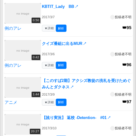
KBTIT_Lady BB
↗
no image
2017/3/7
投稿者不明
0:50
👑95
例のアレ
▼
詳細
解析
クイズ番組に出るMUR
↗
no image
2017/3/6
投稿者不明
0:42
👑96
例のアレ
▼
詳細
解析
【このすば2期】アクシズ教徒の洗礼を受けためぐ
みんとダクネス
↗
no image
2017/3/9
投稿者不明
1:44
👑97
アニメ
▼
詳細
解析
【訛り実況】 返校 -Detention- #01
↗
no image
2017/3/10
投稿者不明
20:27