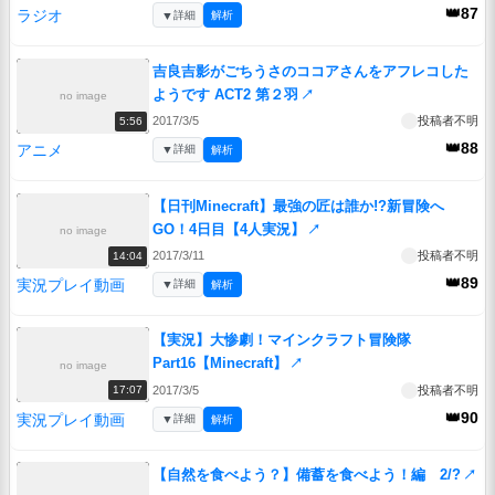
👑87
ラジオ
▼
詳細
解析
吉良吉影がごちうさのココアさんをアフレコした
ようです ACT2 第２羽
↗
no image
2017/3/5
投稿者不明
5:56
👑88
アニメ
▼
詳細
解析
【日刊Minecraft】最強の匠は誰か!?新冒険へ
GO！4日目【4人実況】
↗
no image
2017/3/11
投稿者不明
14:04
👑89
実況プレイ動画
▼
詳細
解析
【実況】大惨劇！マインクラフト冒険隊
Part16【Minecraft】
↗
no image
2017/3/5
投稿者不明
17:07
👑90
実況プレイ動画
▼
詳細
解析
【自然を食べよう？】備蓄を食べよう！編 2/?
↗