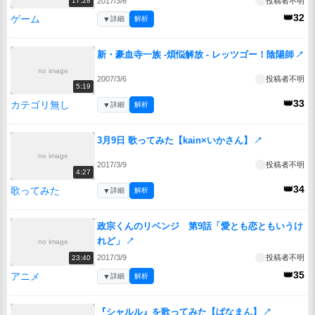
2017/3/6
投稿者不明
17:28
👑32
ゲーム
▼
詳細
解析
新・豪血寺一族 -煩悩解放 - レッツゴー！陰陽師
↗
no image
2007/3/6
投稿者不明
5:19
👑33
カテゴリ無し
▼
詳細
解析
3月9日 歌ってみた【kain×いかさん】
↗
no image
2017/3/9
投稿者不明
4:27
👑34
歌ってみた
▼
詳細
解析
政宗くんのリベンジ 第9話「愛とも恋ともいうけ
れど」
↗
no image
2017/3/9
投稿者不明
23:40
👑35
アニメ
▼
詳細
解析
『シャルル』を歌ってみた【ぱなまん】
↗