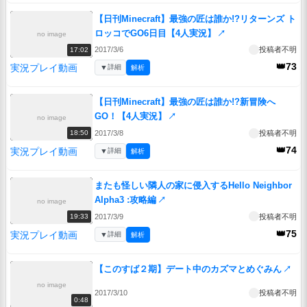
【日刊Minecraft】最強の匠は誰か!?リターンズ ト
ロッコでGO6日目【4人実況】
↗
no image
2017/3/6
投稿者不明
17:02
👑73
実況プレイ動画
▼
詳細
解析
【日刊Minecraft】最強の匠は誰か!?新冒険へ
GO！【4人実況】
↗
no image
2017/3/8
投稿者不明
18:50
👑74
実況プレイ動画
▼
詳細
解析
またも怪しい隣人の家に侵入するHello Neighbor
Alpha3 :攻略編
↗
no image
2017/3/9
投稿者不明
19:33
👑75
実況プレイ動画
▼
詳細
解析
【このすば２期】デート中のカズマとめぐみん
↗
no image
2017/3/10
投稿者不明
0:48