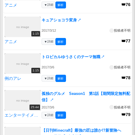
👑76
アニメ
▼
詳細
解析
キュアショコラ変身
↗
no image
2017/3/12
投稿者不明
1:15
👑77
アニメ
▼
詳細
解析
トロピカルゆうさくのテーマ無職
↗
no image
2017/3/6
投稿者不明
1:15
👑78
例のアレ
▼
詳細
解析
孤独のグルメ Season1 第1話【期間限定無料配
信】
↗
no image
2017/3/6
投稿者不明
25:44
👑79
エンターテイメント
▼
詳細
解析
【日刊Minecraft】最強の匠は誰か!?新冒険へ