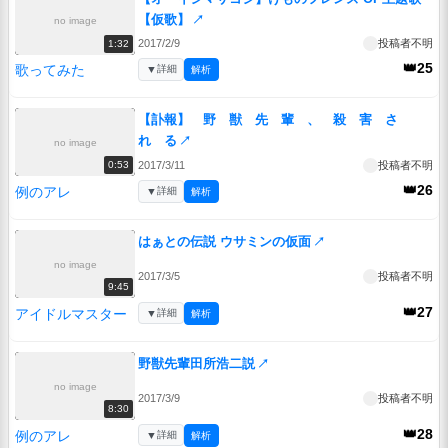
【仮歌】
↗
no image
2017/2/9
投稿者不明
1:32
👑25
歌ってみた
▼
詳細
解析
【訃報】 野 獣 先 輩 、 殺 害 さ
れ る
↗
no image
2017/3/11
投稿者不明
0:53
👑26
例のアレ
▼
詳細
解析
はぁとの伝説 ウサミンの仮面
↗
no image
2017/3/5
投稿者不明
9:45
👑27
アイドルマスター
▼
詳細
解析
野獣先輩田所浩二説
↗
no image
2017/3/9
投稿者不明
8:30
👑28
例のアレ
▼
詳細
解析