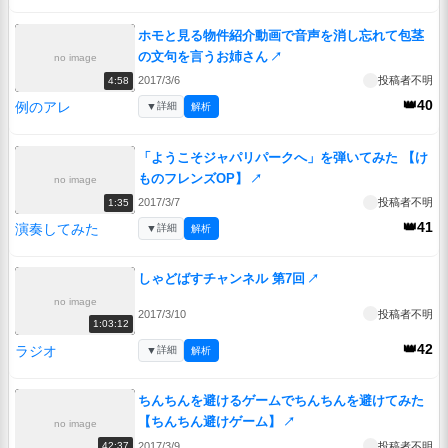
ホモと見る物件紹介動画で音声を消し忘れて包茎
の文句を言うお姉さん
↗
no image
2017/3/6
投稿者不明
4:58
👑40
例のアレ
▼
詳細
解析
「ようこそジャパリパークへ」を弾いてみた 【け
ものフレンズOP】
↗
no image
2017/3/7
投稿者不明
1:35
👑41
演奏してみた
▼
詳細
解析
しゃどばすチャンネル 第7回
↗
no image
2017/3/10
投稿者不明
1:03:12
👑42
ラジオ
▼
詳細
解析
ちんちんを避けるゲームでちんちんを避けてみた
【ちんちん避けゲーム】
↗
no image
2017/3/9
投稿者不明
42:37