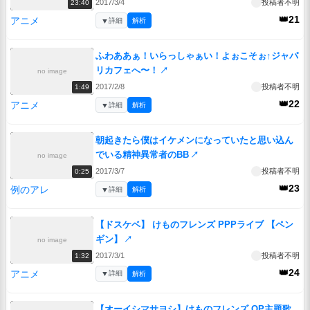
2017/3/4
投稿者不明
23:40
👑21
アニメ
▼
詳細
解析
ふわああぁ！いらっしゃぁい！よぉこそぉ↑ジャパ
リカフェへ〜！
↗
no image
2017/2/8
投稿者不明
1:49
👑22
アニメ
▼
詳細
解析
朝起きたら僕はイケメンになっていたと思い込ん
でいる精神異常者のBB
↗
no image
2017/3/7
投稿者不明
0:25
👑23
例のアレ
▼
詳細
解析
【ドスケベ】 けものフレンズ PPPライブ 【ペン
ギン】
↗
no image
2017/3/1
投稿者不明
1:32
👑24
アニメ
▼
詳細
解析
【オーイシマサヨシ】けものフレンズ OP主題歌