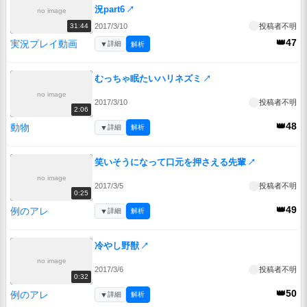
況part6
↗
no image
2017/3/10
投稿者不明
31:44
👑47
実況プレイ動画
▼
詳細
解析
むっちゃ眠たいハリネズミ
↗
no image
2017/3/10
投稿者不明
2:06
👑48
動物
▼
詳細
解析
笑いそうになって口元を押さえる先輩
↗
no image
2017/3/5
投稿者不明
0:25
👑49
例のアレ
▼
詳細
解析
冷やし野獣
↗
no image
2017/3/6
投稿者不明
0:32
👑50
例のアレ
▼
詳細
解析