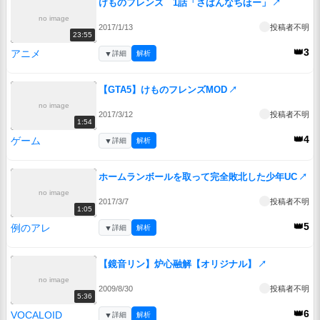
けものフレンズ 1話「さばんなちほー」
↗
no image
2017/1/13
投稿者不明
23:55
👑3
アニメ
▼
詳細
解析
【GTA5】けものフレンズMOD
↗
no image
2017/3/12
投稿者不明
1:54
👑4
ゲーム
▼
詳細
解析
ホームランボールを取って完全敗北した少年UC
↗
no image
2017/3/7
投稿者不明
1:05
👑5
例のアレ
▼
詳細
解析
【鏡音リン】炉心融解【オリジナル】
↗
no image
2009/8/30
投稿者不明
5:36
👑6
VOCALOID
▼
詳細
解析