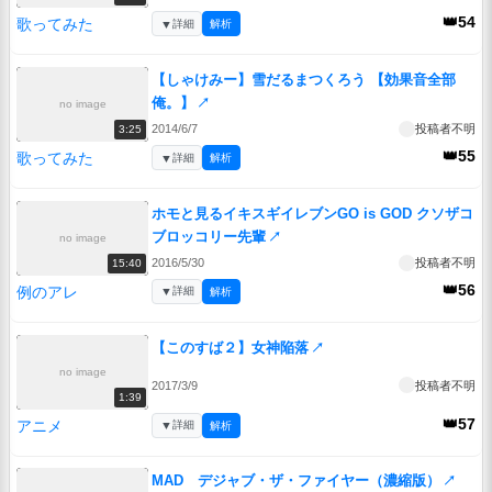
👑54
歌ってみた
▼
詳細
解析
【しゃけみー】雪だるまつくろう 【効果音全部
俺。】
↗
no image
2014/6/7
投稿者不明
3:25
👑55
歌ってみた
▼
詳細
解析
ホモと見るイキスギイレブンGO is GOD クソザコ
ブロッコリー先輩
↗
no image
2016/5/30
投稿者不明
15:40
👑56
例のアレ
▼
詳細
解析
【このすば２】女神陥落
↗
no image
2017/3/9
投稿者不明
1:39
👑57
アニメ
▼
詳細
解析
MAD デジャブ・ザ・ファイヤー（濃縮版）
↗