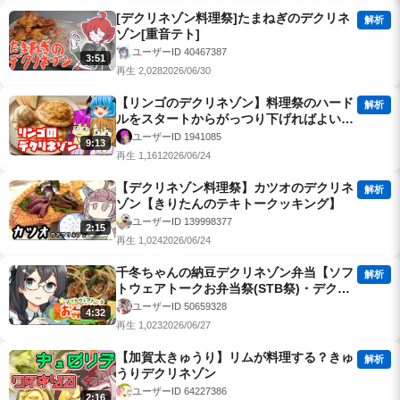
[デクリネゾン料理祭]たまねぎのデクリネ
解析
ゾン[重音テト]
ユーザーID 40467387
3:51
再生 2,028
2026/06/30
【リンゴのデクリネゾン】料理祭のハード
解析
ルをスタートからがっつり下げればよいの
でしょう？【デクリネゾン料理祭】
ユーザーID 1941085
9:13
再生 1,161
2026/06/24
【デクリネゾン料理祭】カツオのデクリネ
解析
ゾン【きりたんのテキトークッキング】
ユーザーID 139998377
2:15
再生 1,024
2026/06/24
千冬ちゃんの納豆デクリネゾン弁当【ソフ
解析
トウェアトークお弁当祭(STB祭)・デクリ
ネゾン料理祭】
ユーザーID 50659328
4:32
再生 1,023
2026/06/27
【加賀太きゅうり】リムが料理する？きゅ
解析
うりデクリネゾン
ユーザーID 64227386
2:16