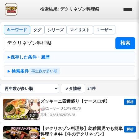
検索結果: デクリネゾン料理祭
キーワード
タグ
シリーズ
マイリスト
ユーザー
検索
保存した条件・履歴
検索条件
再生数が多い順
メタ情報
24件
並び順
ズッキーニ四種盛り【ナースロボ】
解析
ユーザーID 134979178
再生 13,851
2026/06/28
3:34
【デクリネゾン料理祭】幼稚園児でも簡単
解析
料理？＃44【牛のデクリネゾン】