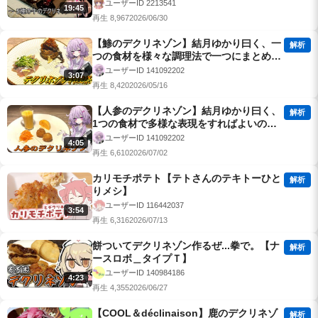
ユーザーID 2213541
19:45
再生 8,967
2026/06/30
【鯵のデクリネゾン】結月ゆかり曰く、一
解析
つの食材を様々な調理法で一つにまとめれ
ばよいのでしょう？【VOICEROIDキッチ
ユーザーID 141092202
3:07
ン】
再生 8,420
2026/05/16
【人参のデクリネゾン】結月ゆかり曰く、
解析
1つの食材で多様な表現をすればよいので
しょう？【VOICEROIDキッチン】
ユーザーID 141092202
4:05
再生 6,610
2026/07/02
カリモチポテト【テトさんのテキトーひと
解析
りメシ】
ユーザーID 116442037
3:54
再生 6,316
2026/07/13
餅ついてデクリネゾン作るぜ...拳で。【ナ
解析
ースロボ＿タイプＴ】
ユーザーID 140984186
4:23
再生 4,355
2026/06/27
【COOL＆déclinaison】鹿のデクリネゾ
解析