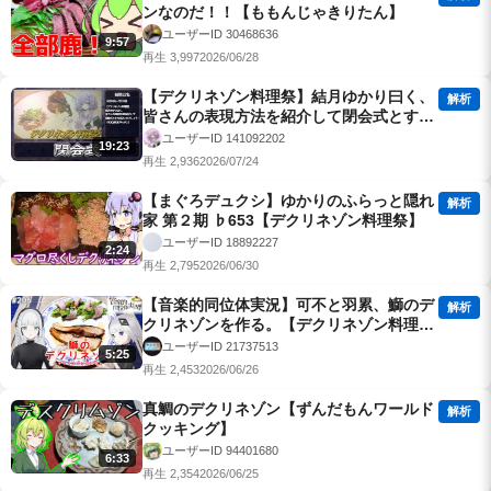
ンなのだ！！【ももんじゃきりたん】
ユーザーID 30468636
9:57
再生 3,997
2026/06/28
【デクリネゾン料理祭】結月ゆかり曰く、
解析
皆さんの表現方法を紹介して閉会式とすれ
ばよいのでしょう？【VOICEROIDキッチ
ユーザーID 141092202
19:23
ン】
再生 2,936
2026/07/24
【まぐろデュクシ】ゆかりのふらっと隠れ
解析
家 第２期 ♭653【デクリネゾン料理祭】
ユーザーID 18892227
2:24
再生 2,795
2026/06/30
【音楽的同位体実況】可不と羽累、鰤のデ
解析
クリネゾンを作る。【デクリネゾン料理
祭】
ユーザーID 21737513
5:25
再生 2,453
2026/06/26
真鯛のデクリネゾン【ずんだもんワールド
解析
クッキング】
ユーザーID 94401680
6:33
再生 2,354
2026/06/25