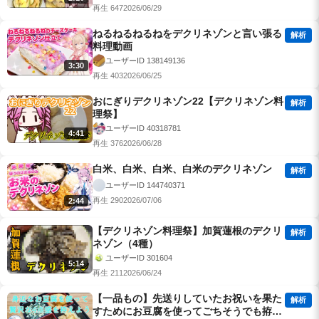
再生 647
2026/06/29
ねるねるねるねをデクリネゾンと言い張る
解析
料理動画
ユーザーID 138149136
3:30
再生 403
2026/06/25
おにぎりデクリネゾン22【デクリネゾン料
解析
理祭】
ユーザーID 40318781
4:41
再生 376
2026/06/28
白米、白米、白米、白米のデクリネゾン
解析
ユーザーID 144740371
再生 290
2026/07/06
2:44
【デクリネゾン料理祭】加賀蓮根のデクリ
解析
ネゾン（4種）
ユーザーID 301604
5:14
再生 211
2026/06/24
【一品もの】先送りしていたお祝いを果た
解析
すためにお豆腐を使ってごちそうでも拵え