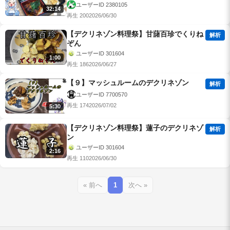
ましょうか（お豆腐の4点盛り/豆腐のデク
ユーザーID 2380105
32:14
リネゾン）【ゆっくり音声】【デクリネゾ
再生 200
2026/06/30
ン料理祭】
【デクリネゾン料理祭】甘藷百珍でくりね
解析
ぞん
ユーザーID 301604
1:00
再生 186
2026/06/27
【９】マッシュルームのデクリネゾン
解析
ユーザーID 7700570
再生 174
2026/07/02
5:30
【デクリネゾン料理祭】蓮子のデクリネゾ
解析
ン
ユーザーID 301604
2:16
再生 110
2026/06/30
« 前へ
1
次へ »