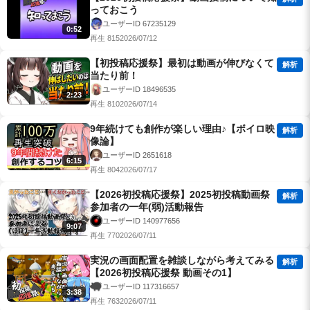
っておこう
ユーザーID 67235129
0:52
再生 815
2026/07/12
【初投稿応援祭】最初は動画が伸びなくて
解析
当たり前！
ユーザーID 18496535
2:23
再生 810
2026/07/14
9年続けても創作が楽しい理由♪【ボイロ映
解析
像論】
ユーザーID 2651618
6:15
再生 804
2026/07/17
【2026初投稿応援祭】2025初投稿動画祭
解析
参加者の一年(弱)活動報告
ユーザーID 140977656
9:07
再生 770
2026/07/11
実況の画面配置を雑談しながら考えてみる
解析
【2026初投稿応援祭 動画その1】
ユーザーID 117316657
3:38
再生 763
2026/07/11