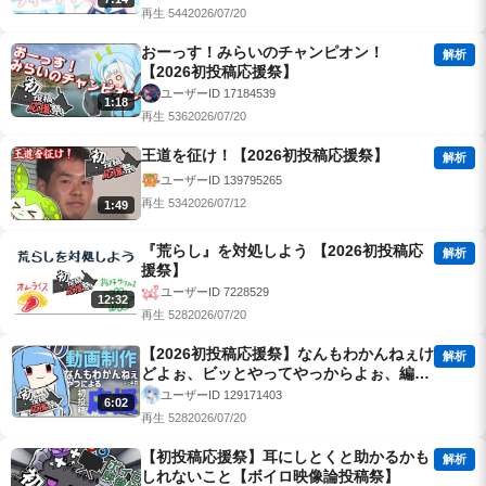
再生 544
2026/07/20
おーっす！みらいのチャンピオン！
解析
【2026初投稿応援祭】
ユーザーID 17184539
1:18
再生 536
2026/07/20
王道を征け！【2026初投稿応援祭】
解析
ユーザーID 139795265
再生 534
2026/07/12
1:49
『荒らし』を対処しよう 【2026初投稿応
解析
援祭】
ユーザーID 7228529
12:32
再生 528
2026/07/20
【2026初投稿応援祭】なんもわかんねぇけ
解析
どよぉ、ビッとやってやっからよぉ、編集
ならいつでもやってやんよぉ！by〇越総本
ユーザーID 129171403
6:02
部毘沙門天アオイさん
再生 528
2026/07/20
【初投稿応援祭】耳にしとくと助かるかも
解析
しれないこと【ボイロ映像論投稿祭】