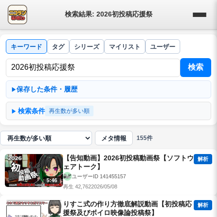
検索結果: 2026初投稿応援祭
キーワード
タグ
シリーズ
マイリスト
ユーザー
検索
保存した条件・履歴
検索条件
再生数が多い順
メタ情報
155件
並び順
【告知動画】2026初投稿動画祭【ソフトウ
解析
ェアトーク】
ユーザーID 141455157
5:46
再生 42,762
2026/05/08
りすこ式の作り方徹底解説動画【初投稿応
解析
援祭及びボイロ映像論投稿祭】