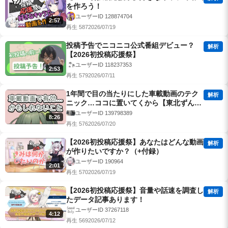
を作ろう！
ユーザーID 128874704
2:57
再生 587
2026/07/19
投稿予告でニコニコ公式番組デビュー？
解析
【2026初投稿応援祭】
ユーザーID 118237353
2:53
再生 579
2026/07/11
1年間で目の当たりにした車載動画のテク
解析
ニック…ココに置いてくから【東北ずん子
解説？】
ユーザーID 139798389
8:26
再生 576
2026/07/20
【2026初投稿応援祭】あなたはどんな動画
解析
が作りたいですか？（+付録）
ユーザーID 190964
2:01
再生 570
2026/07/19
【2026初投稿応援祭】音量や話速を調査し
解析
たデータ記事あります！
ユーザーID 37267118
4:12
再生 569
2026/07/12