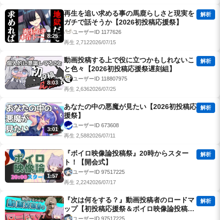
再生を追い求める事の馬鹿らしさと現実を
解析
ガチで話そうか【2026初投稿応援祭】
ユーザーID 1177626
8:25
再生 2,712
2026/07/15
動画投稿する上で役に立つかもしれないこ
解析
と色々【2026初投稿応援祭遅刻組】
ユーザーID 118807975
8:03
再生 2,636
2026/07/25
あなたの中の悪魔が見たい【2026初投稿応
解析
援祭】
ユーザーID 673608
3:01
再生 2,588
2026/07/11
『ボイロ映像論投稿祭』20時からスター
解析
ト！【開会式】
ユーザーID 97517225
1:57
再生 2,224
2026/07/17
『次は何をする？』動画投稿者のロードマ
解析
ップ【初投稿応援祭＆ボイロ映像論投稿
祭】
ユーザーID 97517225