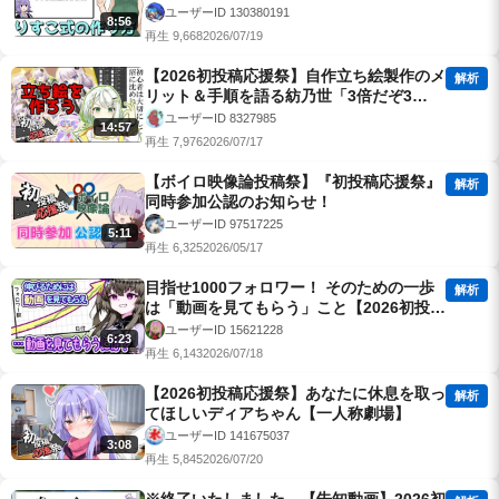
ユーザーID 130380191
8:56
再生 9,668
2026/07/19
【2026初投稿応援祭】自作立ち絵製作のメ
解析
リット＆手順を語る紡乃世「3倍だぞ3
倍！」【A.I.VOICE解説】
ユーザーID 8327985
14:57
再生 7,976
2026/07/17
【ボイロ映像論投稿祭】『初投稿応援祭』
解析
同時参加公認のお知らせ！
ユーザーID 97517225
5:11
再生 6,325
2026/05/17
目指せ1000フォロワー！ そのための一歩
解析
は「動画を見てもらう」こと【2026初投稿
応援祭】
ユーザーID 15621228
6:23
再生 6,143
2026/07/18
【2026初投稿応援祭】あなたに休息を取っ
解析
てほしいディアちゃん【一人称劇場】
ユーザーID 141675037
3:08
再生 5,845
2026/07/20