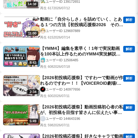
由、その足掻き方
ユーザーID 139172651
14:38
再生 617
2026/07/12
動画に「自分らしさ」を詰めていく、とあ
解析
る１つの方法【初投稿応援祭2026 その
２】
ユーザーID 129697889
11:00
再生 615
2026/07/14
【YMM4】編集を素早く！1年で実況動画
解析
を100本以上作るためのYMM4実況解説！
【東北きりたん解説】
ユーザーID 12506485
8:43
再生 608
2026/07/18
【2026初投稿応援祭】ですわーで動画が作
解析
れるのですわー！！【VOICEROID劇場/ソ
フトウェアトーク劇場】
ユーザーID 140977656
2:34
再生 600
2026/07/11
【2026初投稿応援祭】動画投稿初心者の私
解析
が、初投稿を目指す皆さんに伝えたい事！
【中国うさぎ解説】
ユーザーID 144643196
5:49
再生 598
2026/07/11
【2026初投稿応援祭】好きなキャラで動画
解析