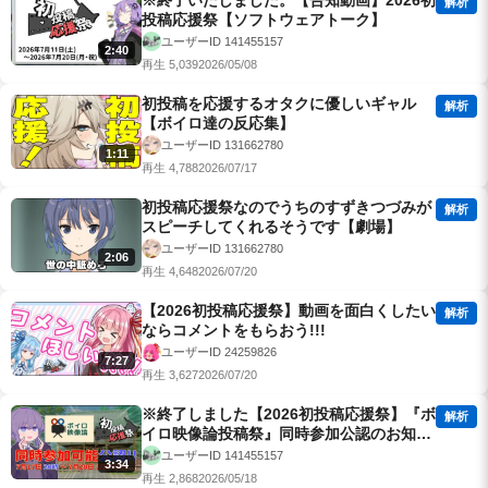
※終了いたしました。【告知動画】2026初
解析
投稿応援祭【ソフトウェアトーク】
ユーザーID 141455157
2:40
再生 5,039
2026/05/08
初投稿を応援するオタクに優しいギャル
解析
【ボイロ達の反応集】
ユーザーID 131662780
1:11
再生 4,788
2026/07/17
初投稿応援祭なのでうちのすずきつづみが
解析
スピーチしてくれるそうです【劇場】
ユーザーID 131662780
2:06
再生 4,648
2026/07/20
【2026初投稿応援祭】動画を面白くしたい
解析
ならコメントをもらおう!!!
ユーザーID 24259826
7:27
再生 3,627
2026/07/20
※終了しました【2026初投稿応援祭】『ボ
解析
イロ映像論投稿祭』同時参加公認のお知ら
せ【ソフトウェアトーク】
ユーザーID 141455157
3:34
再生 2,868
2026/05/18