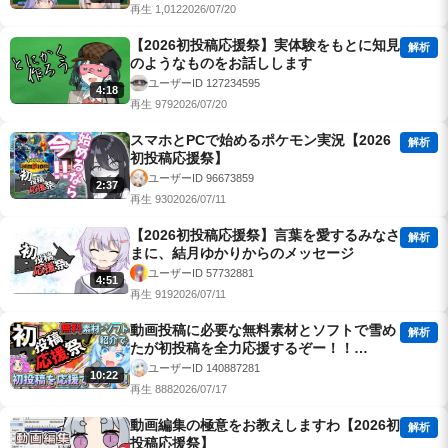
再生 1,012
2026/07/20
【2026初投稿応援祭】実体験をもとに知見
解析
のようなものをお話しします
ユーザーID 127234595
4:18
再生 979
2026/07/20
スマホとPCで始めるポケモン実況【2026
解析
初投稿応援祭】
ユーザーID 96673859
2:37
再生 930
2026/07/11
【2026初投稿応援祭】言葉を愛するみなさ
解析
まに、結月ゆかりからのメッセージ
ユーザーID 57732881
4:51
再生 919
2026/07/11
動画投稿に必要な無料素材とソフトで雪め
解析
たが初投稿を全力応援するぞー！！
【VOICEVOX解説】【2026初投稿応援
ユーザーID 140887281
10:22
祭】
再生 888
2026/07/17
動画編集の極意をお教えしますわ【2026初
解析
投稿応援祭】