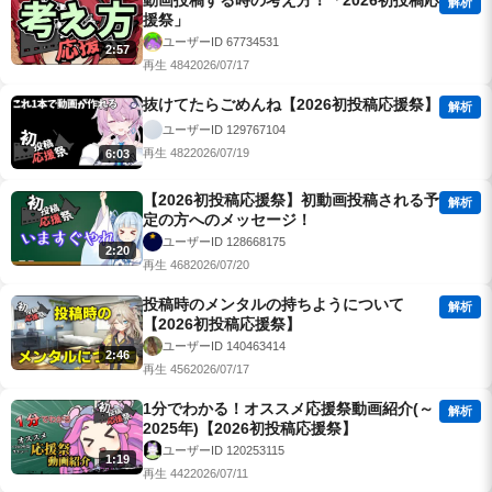
動画投稿する時の考え方！「2026初投稿応
解析
援祭」
ユーザーID 67734531
2:57
再生 484
2026/07/17
抜けてたらごめんね【2026初投稿応援祭】
解析
ユーザーID 129767104
再生 482
2026/07/19
6:03
【2026初投稿応援祭】初動画投稿される予
解析
定の方へのメッセージ！
ユーザーID 128668175
2:20
再生 468
2026/07/20
投稿時のメンタルの持ちようについて
解析
【2026初投稿応援祭】
ユーザーID 140463414
2:46
再生 456
2026/07/17
1分でわかる！オススメ応援祭動画紹介(～
解析
2025年)【2026初投稿応援祭】
ユーザーID 120253115
1:19
再生 442
2026/07/11