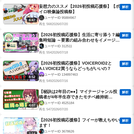
妄想力のススメ【2026初投稿応援祭】【ボ
解析
イロ映像論投稿祭】
ユーザーID 95884967
6:47
再生 568
2026/07/20
【2026初投稿応援祭】生活に寄り添う？編
解析
集時短論 ～要素の組み合わせをイメージし
ろ！～【ボイロ映像論投稿祭】
ユーザーID 312511
5:45
再生 554
2026/07/18
【2026初投稿応援祭】VOICEROID2と
解析
A.I.VOICE2買うならどっちがいいの？
ユーザーID 134897463
8:52
再生 549
2026/07/16
【秘訣は2年目の●●】マイナージャンル投
解析
稿者が4年半生存できたモチベ維持術
【2026初投稿応援祭】
ユーザーID 4525184
4:07
再生 547
2026/07/20
【2026初投稿応援祭】フイーが教えちやい
解析
ます！
ユーザーID 3678626
7:14