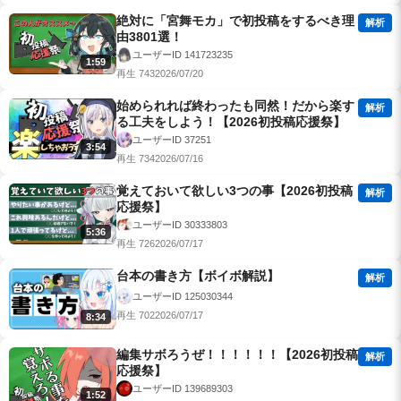
絶対に「宮舞モカ」で初投稿をするべき理
解析
由3801選！
ユーザーID 141723235
1:59
再生 743
2026/07/20
始められれば終わったも同然！だから楽す
解析
る工夫をしよう！【2026初投稿応援祭】
ユーザーID 37251
3:54
再生 734
2026/07/16
覚えておいて欲しい3つの事【2026初投稿
解析
応援祭】
ユーザーID 30333803
5:36
再生 726
2026/07/17
台本の書き方【ボイボ解説】
解析
ユーザーID 125030344
再生 702
2026/07/17
8:34
編集サボろうぜ！！！！！！【2026初投稿
解析
応援祭】
ユーザーID 139689303
1:52