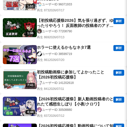
ユーザーID 96071933
1:51
再生 873
2026/07/17
【初投稿応援祭2026】気を張り過ぎず、ゆ
解析
ったりやろう！ 反面教師の投稿者のアドバ
イスだよ
ユーザーID 77208790
1:06
再生 869
2026/07/13
ホラーに使えるかもなネタ7選
解析
ユーザーID 38599719
再生 861
2026/07/20
2:40
初投稿動画祭に参加してよかったこと
解析
【2026初投稿応援祭】
ユーザーID 141202618
7:41
再生 841
2026/07/11
【2026初投稿応援祭】新人動画投稿者のと
解析
れたて感想生しぼり【小夜/クロワ】
ユーザーID 30508880
4:44
再生 837
2026/07/12
【2026初投稿応援祭】動画投稿について知
解析