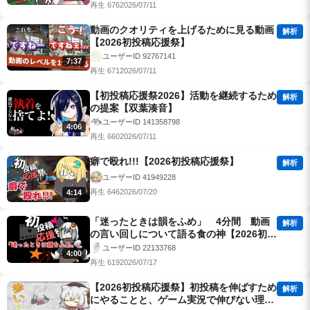
再生 676
2026/07/11
動画のクオリティを上げるために見る動画
解析
【2026初投稿応援祭】
ユーザーID 92767141
7:37
再生 671
2026/07/11
【初投稿応援祭2026】活動を継続するため
解析
の提案【双葉湊音】
ユーザーID 141358798
4:06
再生 660
2026/07/11
癖で殴れ!!!【2026初投稿応援祭】
解析
ユーザーID 41949228
再生 646
2026/07/20
4:14
「迷ったときは韻をふめ」 4分間 動画
解析
の言い回しについて語る食の神【2026初投
稿応援祭】
ユーザーID 22133768
4:00
再生 619
2026/07/17
【2026初投稿応援祭】初投稿を伸ばすため
解析
にやることと、ゲーム実況で伸びない理