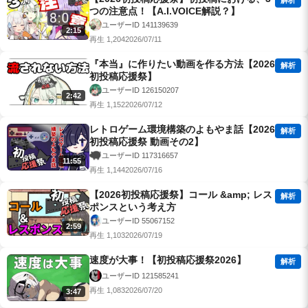
解析
つの注意点！【A.I.VOICE解説？】
ユーザーID 141139639
2:15
再生 1,204
2026/07/11
『本当』に作りたい動画を作る方法【2026
解析
初投稿応援祭】
ユーザーID 126150207
2:42
再生 1,152
2026/07/12
レトロゲーム環境構築のよもやま話【2026
解析
初投稿応援祭 動画その2】
ユーザーID 117316657
11:55
再生 1,144
2026/07/16
【2026初投稿応援祭】コール &amp; レス
解析
ポンスという考え方
ユーザーID 55067152
2:59
再生 1,103
2026/07/19
速度が大事！【初投稿応援祭2026】
解析
ユーザーID 121585241
再生 1,083
2026/07/20
3:47