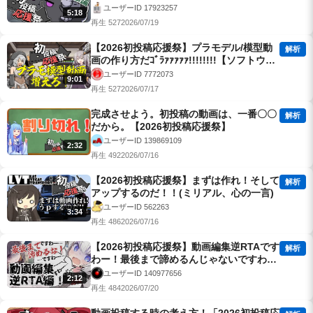
ユーザーID 17923257
5:18
再生 527
2026/07/19
【2026初投稿応援祭】プラモデル/模型動
解析
画の作り方だｺﾞﾗｧｧｧｧｧ!!!!!!!!【ソフトウェ
アトーク】
ユーザーID 7772073
9:01
再生 527
2026/07/17
完成させよう。初投稿の動画は、一番〇〇
解析
だから。【2026初投稿応援祭】
ユーザーID 139869109
2:32
再生 492
2026/07/16
【2026初投稿応援祭】まずは作れ！そして
解析
アップするのだ！！(ミリアル、心の一言)
ユーザーID 562263
3:34
再生 486
2026/07/16
【2026初投稿応援祭】動画編集逆RTAです
解析
わー！最後まで諦めるんじゃないですわ
ー！【VOICEROID劇場/ソフトウェアトー
ユーザーID 140977656
2:12
ク劇場】
再生 484
2026/07/20