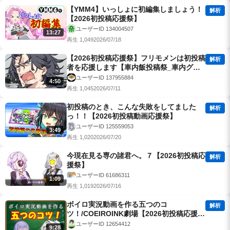
【YMM4】いっしょに初編集しましょう！
解析
【2026初投稿応援祭】
ユーザーID 134004507
13:27
再生 1,049
2026/07/18
【2026初投稿応援祭】フリモメンは初投稿
解析
者を応援します【車内飯投稿祭_車内グル
メ部門】
ユーザーID 137955884
4:50
再生 1,045
2026/07/11
初投稿のとき、こんな失敗をしてました
解析
っ！！【2026初投稿動画応援祭】
ユーザーID 125559053
3:49
再生 1,020
2026/07/20
今現在見る専の諸君へ。７【2026初投稿応
解析
援祭】
ユーザーID 61686311
1:09
再生 1,019
2026/07/16
ボイロ実況動画を作る五つのコ
解析
ツ！/COEIROINK劇場【2026初投稿応援
祭】
ユーザーID 12654412
9:28