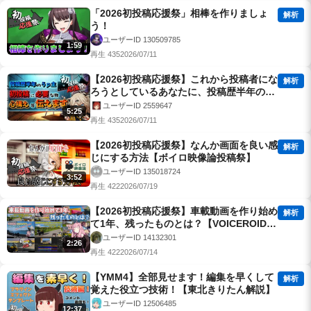
「2026初投稿応援祭」相棒を作りましょ
解析
う！
ユーザーID 130509785
1:59
再生 435
2026/07/11
【2026初投稿応援祭】これから投稿者にな
解析
ろうとしているあなたに、投稿歴半年のペ
ーペーが色々話します【VOICEVOX劇場】
ユーザーID 2559647
5:25
再生 435
2026/07/11
【2026初投稿応援祭】なんか画面を良い感
解析
じにする方法【ボイロ映像論投稿祭】
ユーザーID 135018724
3:52
再生 422
2026/07/19
【2026初投稿応援祭】車載動画を作り始め
解析
て1年、残ったものとは？【VOICEROID劇
場】
ユーザーID 14132301
2:26
再生 422
2026/07/14
【YMM4】全部見せます！編集を早くして
解析
覚えた役立つ技術！【東北きりたん解説】
ユーザーID 12506485
12:37