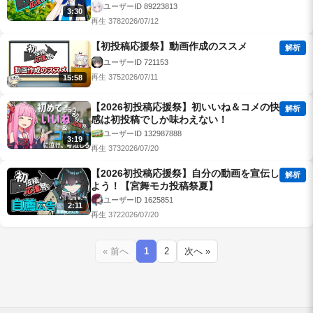
ユーザーID 89223813
3:30
再生 378
2026/07/12
【初投稿応援祭】動画作成のススメ
解析
ユーザーID 721153
再生 375
2026/07/11
15:58
【2026初投稿応援祭】初いいね＆コメの快
解析
感は初投稿でしか味わえない！
ユーザーID 132987888
3:19
再生 373
2026/07/20
【2026初投稿応援祭】自分の動画を宣伝し
解析
よう！【宮舞モカ投稿祭夏】
ユーザーID 1625851
2:11
再生 372
2026/07/20
« 前へ
1
2
次へ »