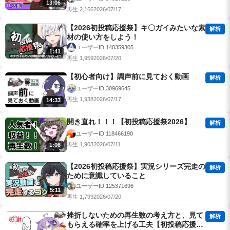
13:06
再生 2,166
2026/07/17
【2026初投稿応援祭】キ〇ガイみたいな素
解析
材の使い方をしよう！
ユーザーID 140359305
1:41
再生 1,959
2026/07/20
【初心者向け】調声前に見ておく動画
解析
ユーザーID 30969645
再生 1,938
2026/07/17
14:33
開き直れ！！！【初投稿応援祭2026】
解析
ユーザーID 118466190
再生 1,903
2026/07/11
1:06
【2026初投稿応援祭】実況シリーズ完走の
解析
ために意識していること
ユーザーID 125371696
5:11
再生 1,799
2026/07/20
挫折しないための再生数の考え方と、見て
解析
もらえる確率を上げる工夫【初投稿応援祭