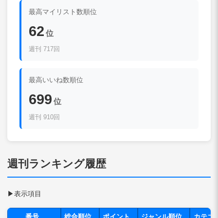
最高マイリスト数順位
62
位
週刊 717回
最高いいね数順位
699
位
週刊 910回
週刊ランキング履歴
▶
表示項目
番号
総合順位
ポイント
ジャンル順位
カテゴ