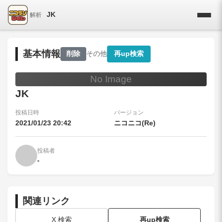
JK
解析
基本情報
削除
その他
再up検索
No Image
JK
投稿日時
バージョン
2021/01/23 20:42
ニコニコ(Re)
投稿者
-
関連リンク
X 検索
再up検索