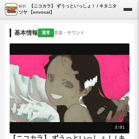
【ニコカラ】 ずうっといっしょ！ / キタニタ
解析
ツヤ 【onvocal】
基本情報
通常
音楽・サウンド
3:01
【ニコカラ】 ずうっといっしょ！ / キ