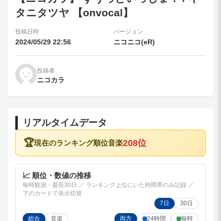
タニタツヤ 【onvocal】
投稿日時
バージョン
2024/05/29 22:56
ニコニコ(eR)
投稿者
ニコカラ
リアルタイムデータ
🏆
208位
現在のランキング順位
音楽
📈 順位・数値の推移
毎時観測・最長30日 ／ ランキング上位にいた時間帯のみ記録 ／
下のカードで表示切替
7日
30日
総合
音楽
両方
24時間
毎時