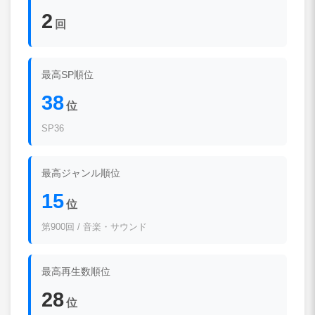
2
回
最高SP順位
38
位
SP36
最高ジャンル順位
15
位
第900回 / 音楽・サウンド
最高再生数順位
28
位