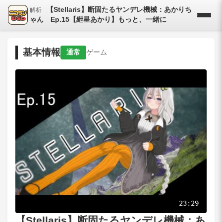
【Stellaris】断固たるヤンデレ機械：あかりち
解析
ゃん Ep.15【紲星あかり】もっと、一緒に
基本情報
通常
ゲーム
23:29
【Stellaris】断固たるヤンデレ機械：あ