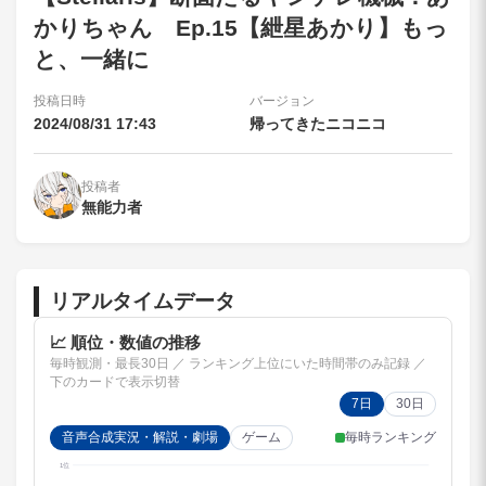
かりちゃん Ep.15【紲星あかり】もっ
と、一緒に
投稿日時
バージョン
2024/08/31 17:43
帰ってきたニコニコ
投稿者
無能力者
リアルタイムデータ
📈 順位・数値の推移
毎時観測・最長30日 ／ ランキング上位にいた時間帯のみ記録 ／
下のカードで表示切替
7日
30日
毎時ランキング
音声合成実況・解説・劇場
ゲーム
1位