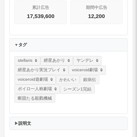
累計広告
期間中広告
17,539,600
12,200
タグ
▼
stellaris
紲星あかり
ヤンデレ
紲星あかり実況プレイ
voiceroid劇場
voiceroid遊劇場
かわいい
銀病伝
ボイロ一人称劇場
シーズン1完結
断固たる殺戮機械
説明文
▶