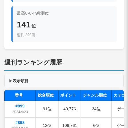
最高いいね数順位
141
位
週刊 896回
週刊ランキング履歴
表示項目
▶
番号
総合順位
ポイント
ジャンル順位
カテゴ
#899
91位
40,776
34位
ゲー
2024/9/23
#898
12位
106,761
6位
ゲー