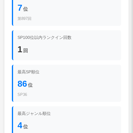
7
位
第897回
SP100位以内ランクイン回数
1
回
最高SP順位
86
位
SP36
最高ジャンル順位
4
位