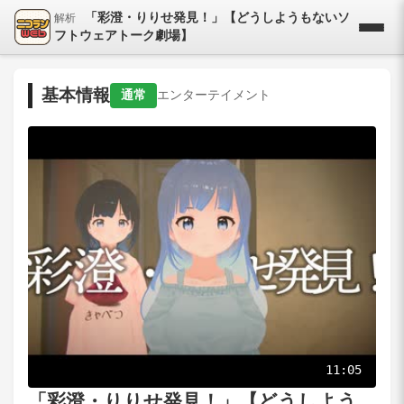
「彩澄・りりせ発見！」【どうしようもないソ
解析
フトウェアトーク劇場】
基本情報
通常
エンターテイメント
11:05
「彩澄・りりせ発見！」【どうしよう