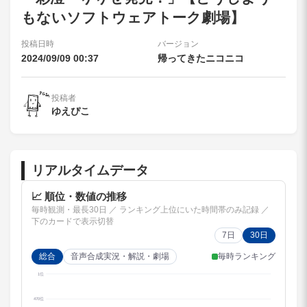
もないソフトウェアトーク劇場】
投稿日時
バージョン
2024/09/09 00:37
帰ってきたニコニコ
投稿者
ゆえぴこ
リアルタイムデータ
📈 順位・数値の推移
毎時観測・最長30日 ／ ランキング上位にいた時間帯のみ記録 ／
下のカードで表示切替
7日
30日
毎時ランキング
総合
音声合成実況・解説・劇場
1位
470位