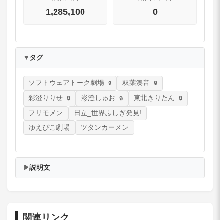
1,285,100
0
タグ
▼
ソフトウェアトーク劇場
双葉湊音
彩澄りりせ
彩澄しゅお
東北きりたん
フリモメン
日立_世界ふしぎ発見!
ゆえぴこ劇場
ツタンカーメン
説明文
▶
関連リンク