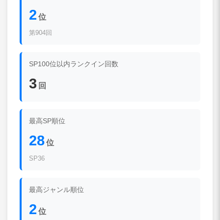
2
位
第904回
SP100位以内ランクイン回数
3
回
最高SP順位
28
位
SP36
最高ジャンル順位
2
位