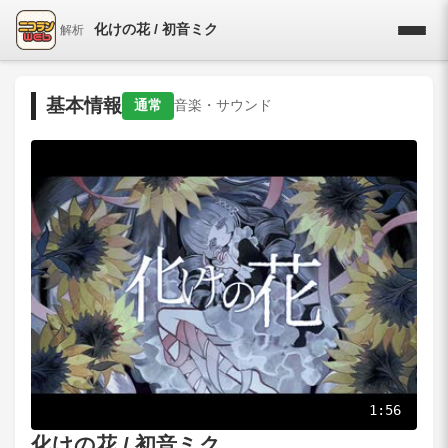
化けの花 / 初音ミク
解析
基本情報
通常
音楽・サウンド
1:56
化けの花 / 初音ミク