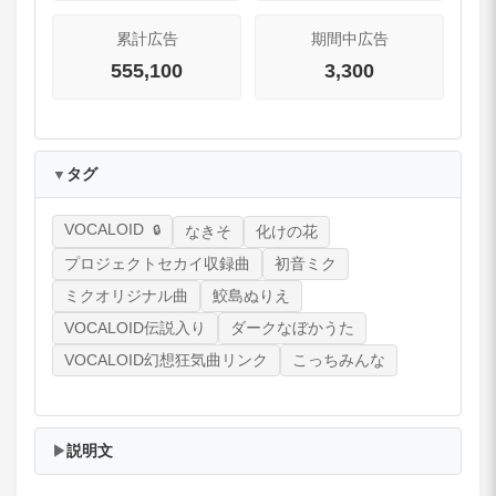
累計広告
期間中広告
555,100
3,300
タグ
▼
VOCALOID
なきそ
化けの花
プロジェクトセカイ収録曲
初音ミク
ミクオリジナル曲
鮫島ぬりえ
VOCALOID伝説入り
ダークなぼかうた
VOCALOID幻想狂気曲リンク
こっちみんな
説明文
▶