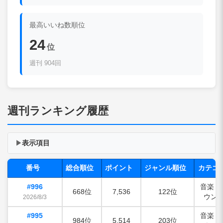
最高いいね数順位
24
位
週刊 904回
週刊ランキング履歴
表示項目
▶
番号
総合順位
ポイント
ジャンル順位
カテゴ
#996
音楽・
668位
7,536
122位
ウン
2026/8/3
#995
音楽・
984位
5,514
203位