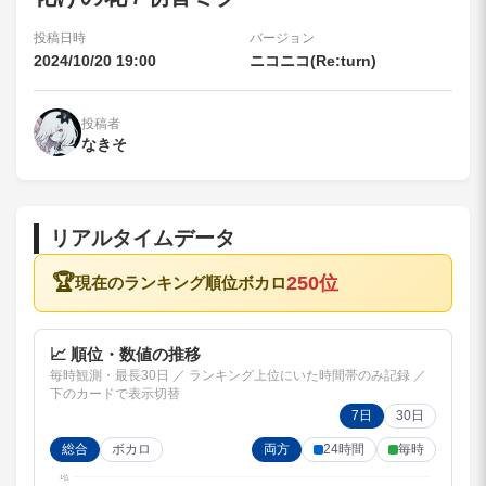
投稿日時
バージョン
2024/10/20 19:00
ニコニコ(Re:turn)
投稿者
なきそ
リアルタイムデータ
🏆
250位
現在のランキング順位
ボカロ
📈 順位・数値の推移
毎時観測・最長30日 ／ ランキング上位にいた時間帯のみ記録 ／
下のカードで表示切替
7日
30日
総合
ボカロ
両方
24時間
毎時
1位