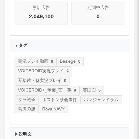
累計広告
期間中広告
2,049,100
0
タグ
▼
Besiege
実況プレイ動画
VOICEROID実況プレイ
琴葉茜・葵実況プレイ
VOICEROID+_琴葉_茜・葵
英国面
タラ戦争
ボストン茶会事件
パンジャンドラム
島風の服
RoyalNAVY
説明文
▶