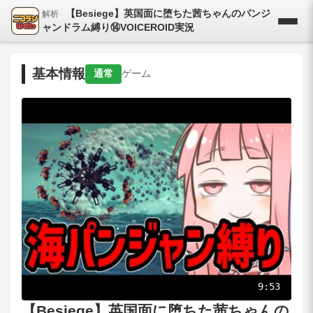
【Besiege】英国面に堕ちた茜ちゃんのパンジ
解析
ャンドラム縛り⑭VOICEROID実況
基本情報
通常
ゲーム
9:53
【Besiege】英国面に堕ちた茜ちゃんの