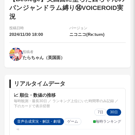
パンジャンドラム縛り⑭VOICEROID実
況
投稿日時
バージョン
2024/11/30 18:00
ニコニコ(Re:turn)
投稿者
たらちゃん（英国面）
リアルタイムデータ
📈 順位・数値の推移
毎時観測・最長30日 ／ ランキング上位にいた時間帯のみ記録 ／
下のカードで表示切替
7日
30日
毎時ランキング
音声合成実況・解説・劇場
ゲーム
1位