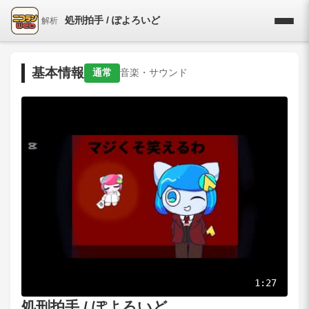
処刑拍手 / ぽよろいど
解析
基本情報
通常
音楽・サウンド
1:27
処刑拍手 / ぽよろいど