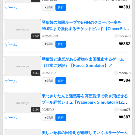
👑381
ゲーム
▼
詳細
解析
琴葉茜の無限ループでE+84のクローバー率を
99.0%まで強化するチケットビルド【CloverPit】
no image
↗
2025/10/13
moco78
7:52
👑382
ゲーム
▼
詳細
解析
琴葉茜と違反がある荷物を出国阻止するゲーム
（非常に好評）【Parcel Simulator】
↗
no image
2025/9/22
moco78
7:31
👑384
ゲーム
▼
詳細
解析
東北きりたんと迷惑客を高圧洗浄で吹き飛ばせる
プール経営シミュ【Waterpark Simulator #12】
no image
↗
2025/9/8
moco78
6:34
👑387
ゲーム
▼
詳細
解析
美しい昭和の田舎町が崩壊していくホラーゲーム