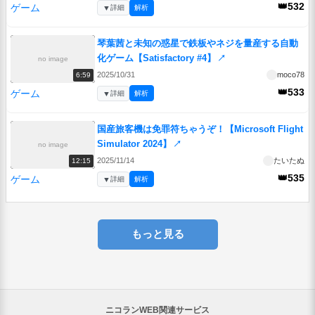
👑532
ゲーム
▼
詳細
解析
琴葉茜と未知の惑星で鉄板やネジを量産する自動
化ゲーム【Satisfactory #4】
↗
no image
2025/10/31
moco78
6:59
👑533
ゲーム
▼
詳細
解析
国産旅客機は免罪符ちゃうぞ！【Microsoft Flight
Simulator 2024】
↗
no image
2025/11/14
たいたぬ
12:15
👑535
ゲーム
▼
詳細
解析
もっと見る
ニコランWEB関連サービス