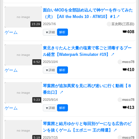
面白いMODを全部詰め込んで神ゲーを作ってみた
（犬）【All the Mods 10 - ATM10】＃1
↗
no image
2025/7/6
豆次郎(三匹目)
15:29
👑408
ゲーム
▼
詳細
解析
東北きりたんと大量の塩素で客ごと消毒するプー
ル経営【Waterpark Simulator #19】
↗
no image
2025/10/4
moco78
6:52
👑410
ゲーム
▼
詳細
解析
琴葉茜が追加異変を見に再び迷いに行く動画【８
番出口】
↗
no image
2025/9/14
moco78
5:23
👑413
ゲーム
▼
詳細
解析
琴葉茜と結月ゆかりと毎回別ゲーになる広告のピ
ンを抜くゲーム【エボニー 王の帰還】
↗
no image
2025/7/15
moco78
5:19