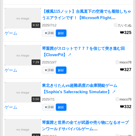
【横風115ノット】台風直下の空港でも着陸しちゃ
うエアラインです！【Microsoft Flight
no image
Simulator】
↗
2025/7/12
たいたぬ
9:32
👑325
ゲーム
▼
詳細
解析
琴葉茜がスロットで７７７を信じて突き進む回
【CloverPit】
↗
no image
2025/10/7
moco78
7:29
👑327
ゲーム
▼
詳細
解析
東北きりたんvs超難易度の金庫開錠ゲーム
【Sophie's Safecracking Simulator】
↗
no image
2025/7/1
moco78
5:00
👑332
ゲーム
▼
詳細
解析
琴葉茜と世界の全てが武器や売り物になるオープ
ンワールドサバイバルゲーム
no image
Part1【Saleblazers】
↗