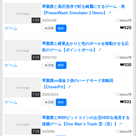
琴葉茜と高圧洗浄で町を綺麗にするゲーム・再
【PowerWash Simulator 2 Demo】
↗
no image
2025/10/5
moco78
7:25
👑525
ゲーム
▼
詳細
解析
琴葉茜と紲星あかりと色のボールを移動させる広
告のゲーム【ポイントボール】
↗
no image
2025/7/10
moco78
4:33
👑530
ゲーム
▼
詳細
解析
琴葉茜vs借金２倍のハードモード攻略回
【CloverPit】
↗
no image
2025/10/14
moco78
7:12
👑531
ゲーム
▼
詳細
解析
琴葉茜と8000ピットコインのお宝HDDを発見する
採掘ゲーム【One Man´s Trash ③（完）】
↗
no image
2025/8/6
moco78
7:29