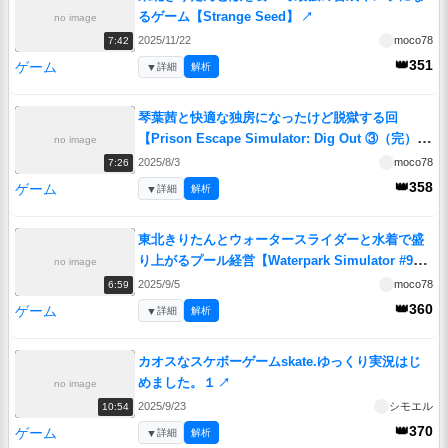
るゲーム【Strange Seed】
↗
no image
2025/11/22
moco78
7:42
👑351
ゲーム
▼
詳細
解析
琴葉茜と快適な独房になったけど脱獄する回
【Prison Escape Simulator: Dig Out ③（完）】
no image
↗
2025/8/3
moco78
7:26
👑358
ゲーム
▼
詳細
解析
東北きりたんとウォータースライダーと水着で盛
り上がるプール経営【Waterpark Simulator #9】
no image
↗
2025/9/5
moco78
6:59
👑360
ゲーム
▼
詳細
解析
カオスなスケボーゲームskate.ゆっくり実況はじ
めました。１
↗
no image
2025/9/23
シモエル
10:54
👑370
ゲーム
▼
詳細
解析