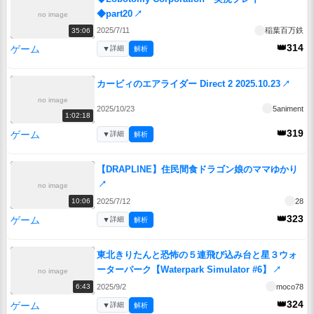
◆part20
↗
no image
2025/7/11
稲葉百万鉄
35:06
👑314
ゲーム
▼
詳細
解析
カービィのエアライダー Direct 2 2025.10.23
↗
no image
2025/10/23
5animent
1:02:18
👑319
ゲーム
▼
詳細
解析
【DRAPLINE】住民間食ドラゴン娘のママゆかり
↗
no image
2025/7/12
28
10:06
👑323
ゲーム
▼
詳細
解析
東北きりたんと恐怖の５連飛び込み台と星３ウォ
ーターパーク【Waterpark Simulator #6】
↗
no image
2025/9/2
moco78
6:43
👑324
ゲーム
▼
詳細
解析