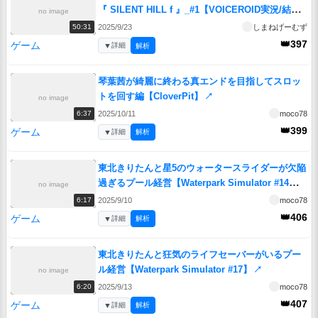
『 SILENT HILL f 』_#1【VOICEROID実況/結月
no image
ゆかり・紲星あかり】
↗
2025/9/23
しまねげーむず
50:31
👑397
ゲーム
▼
詳細
解析
琴葉茜が綺麗に終わる真エンドを目指してスロッ
トを回す編【CloverPit】
↗
no image
2025/10/11
moco78
6:37
👑399
ゲーム
▼
詳細
解析
東北きりたんと星5のウォータースライダーが欠陥
過ぎるプール経営【Waterpark Simulator #14】
no image
↗
2025/9/10
moco78
6:17
👑406
ゲーム
▼
詳細
解析
東北きりたんと狂気のライフセーバーがいるプー
ル経営【Waterpark Simulator #17】
↗
no image
2025/9/13
moco78
6:20
👑407
ゲーム
▼
詳細
解析