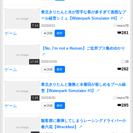
東北きりたんと水が苦手な客が多すぎて迷惑なプ
ール経営シミュ【Waterpark Simulator #4】
↗
no image
2025/8/31
moco78
7:14
👑281
ゲーム
▼
詳細
解析
【No, I'm not a Human】ご近所ブス集めゆかり
↗
no image
2025/10/26
28
17:49
👑282
ゲーム
▼
詳細
解析
東北きりたんと激務と水着回が楽しめるプール経
営【Waterpark Simulator #3】
↗
no image
2025/8/30
moco78
7:25
👑285
ゲーム
▼
詳細
解析
観客席に着弾してしまうレーシングドライバー小
春六花【Wreckfest】
↗
no image