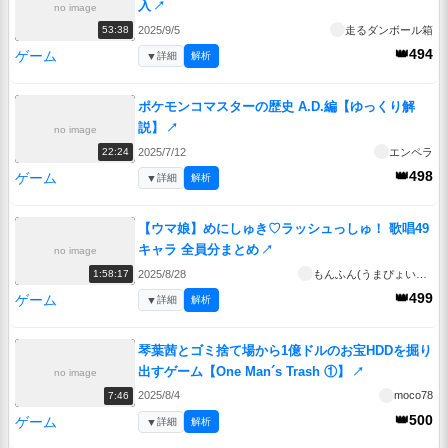
入
↗
no image
2025/9/5
走るダンボール箱
53:38
👑494
ゲーム
▼
詳細
解析
ポケモンコマスターの歴史 A.D.編【ゆっくり解
説】
↗
no image
2025/7/12
エンペラ
22:24
👑498
ゲーム
▼
詳細
解析
【ウマ娘】めにしゅき♡ラッシュっしゅ！ 歌唱49
キャラ 全員分まとめ
↗
no image
2025/8/28
もんふん(うまぴょいまとめマン)
1:58:17
👑499
ゲーム
▼
詳細
解析
琴葉茜とゴミ捨て場から1億ドルのお宝HDDを掘り
出すゲーム【One Man´s Trash ①】
↗
no image
2025/8/4
moco78
7:46
👑500
ゲーム
▼
詳細
解析