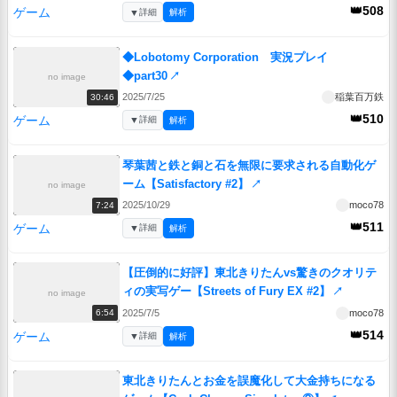
👑508
ゲーム
▼
詳細
解析
◆Lobotomy Corporation 実況プレイ
◆part30
↗
no image
2025/7/25
稲葉百万鉄
30:46
👑510
ゲーム
▼
詳細
解析
琴葉茜と鉄と銅と石を無限に要求される自動化ゲ
ーム【Satisfactory #2】
↗
no image
2025/10/29
moco78
7:24
👑511
ゲーム
▼
詳細
解析
【圧倒的に好評】東北きりたんvs驚きのクオリテ
ィの実写ゲー【Streets of Fury EX #2】
↗
no image
2025/7/5
moco78
6:54
👑514
ゲーム
▼
詳細
解析
東北きりたんとお金を誤魔化して大金持ちになる