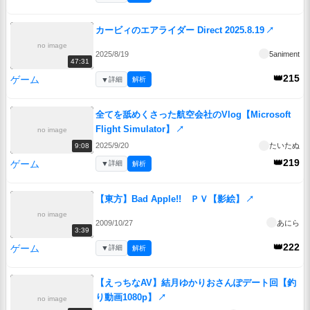
カービィのエアライダー Direct 2025.8.19
↗
no image
2025/8/19
5animent
47:31
👑215
ゲーム
▼
詳細
解析
全てを舐めくさった航空会社のVlog【Microsoft
Flight Simulator】
↗
no image
2025/9/20
たいたぬ
9:08
👑219
ゲーム
▼
詳細
解析
【東方】Bad Apple!! ＰＶ【影絵】
↗
no image
2009/10/27
あにら
3:39
👑222
ゲーム
▼
詳細
解析
【えっちなAV】結月ゆかりおさんぽデート回【釣
り動画1080p】
↗
no image