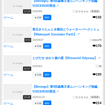
【Besiege】第4回蟲毒王者ムシヘンキング前編
VOICEROID実況
↗
no image
2025/9/6
たらちゃん（英国面）
12:29
👑132
ゲーム
▼
詳細
解析
東北きりたんと水着回とウォーターパークシミュ
【Waterpark Simulator Part1】
↗
no image
2025/8/27
moco78
6:53
👑170
ゲーム
▼
詳細
解析
とびだせ ゆかり族の星【Rimworld Odyssey】
↗
no image
2025/8/3
28
16:47
👑193
ゲーム
▼
詳細
解析
【Besiege】第4回蟲毒王者ムシヘンキング後編
VOICEROID実況
↗
no image
2025/11/15
たらちゃん（英国面）
15:48
👑214
ゲーム
▼
詳細
解析