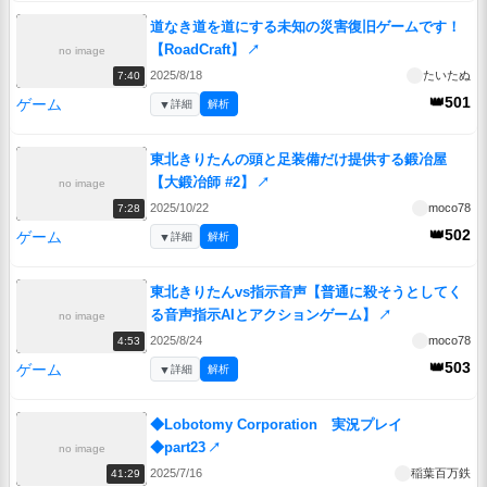
道なき道を道にする未知の災害復旧ゲームです！
【RoadCraft】
↗
no image
2025/8/18
たいたぬ
7:40
👑501
ゲーム
▼
詳細
解析
東北きりたんの頭と足装備だけ提供する鍛冶屋
【大鍛冶師 #2】
↗
no image
2025/10/22
moco78
7:28
👑502
ゲーム
▼
詳細
解析
東北きりたんvs指示音声【普通に殺そうとしてく
る音声指示AIとアクションゲーム】
↗
no image
2025/8/24
moco78
4:53
👑503
ゲーム
▼
詳細
解析
◆Lobotomy Corporation 実況プレイ
◆part23
↗
no image
2025/7/16
稲葉百万鉄
41:29