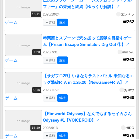
伝説のクソゲーメーカー「システムソフト・アル
ファー」の栄光と終焉【ゆっくり解説】
↗
no image
2025/10/24
エンペラ
15:11
👑262
ゲーム
▼
詳細
解析
琴葉茜とスプーンで穴を掘って脱獄を目指すゲー
ム【Prison Escape Simulator: Dig Out ①】
↗
no image
2025/7/31
moco78
7:20
👑263
ゲーム
▼
詳細
解析
【サガフロ2R】いきなりラストバトル 未知なるエ
ッグ撃破RTA in 1:26.20【NewGame+RTA】
↗
no image
2025/11/23
おやつ
9:16
👑269
ゲーム
▼
詳細
解析
【Rimworld Odyssey】なんでもするセイカさん
Odyssey #1【VOICEROID】
↗
no image
2025/9/13
HIRO
15:49
👑276
ゲーム
▼
詳細
解析