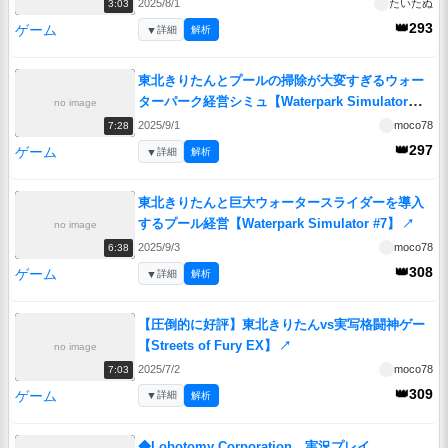
2025/8/1
たいたぬ
3:03
👑293
ゲーム
▼
詳細
解析
東北きりたんとプールの掃除が大変すぎるウォー
ターパーク経営シミュ【Waterpark Simulator
no image
#5】
↗
2025/9/1
moco78
7:28
👑297
ゲーム
▼
詳細
解析
東北きりたんと巨大ウォータースライダーを導入
するプール経営【Waterpark Simulator #7】
↗
no image
2025/9/3
moco78
6:38
👑308
ゲーム
▼
詳細
解析
【圧倒的に好評】東北きりたんvs実写格闘神ゲー
【Streets of Fury EX】
↗
no image
2025/7/2
moco78
7:03
👑309
ゲーム
▼
詳細
解析
◆Lobotomy Corporation 実況プレイ