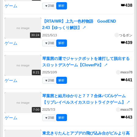
👑438
ゲーム
▼
詳細
解析
【RTA/WR】上九一色村物語 GoodEND
2:43【ゆっくり解説】
↗
no image
2021/5/13
つるポン
30:24
👑439
ゲーム
▼
詳細
解析
琴葉茜の運でジャックポットを連打して脱出する
スロットデスゲーム【CloverPit】
↗
no image
2025/10/9
moco78
8:21
👑441
ゲーム
▼
詳細
解析
琴葉茜と結月ゆかりと７７７合体パズルゲーム
【リプレイベルスイカスロットライクゲーム】
↗
no image
2025/7/3
moco78
7:00
👑443
ゲーム
▼
詳細
解析
東北きりたんとアプデの飛び込み台がビルより高