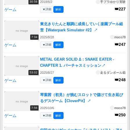
2018/6/2
手ブラゆかり実験
30:58
👑227
ゲーム
▼
詳細
解析
東北きりたんと順調に成長していく楽園プール経
営【Waterpark Simulator #2】
↗
no image
2025/8/28
moco78
7:34
👑247
ゲーム
▼
詳細
解析
METAL GEAR SOLID Δ：SNAKE EATER -
CHAPTER 1. バーチャスミッション
↗
no image
2025/8/27
走るダンボール箱
53:02
👑248
ゲーム
▼
詳細
解析
琴葉茜（初見）が挑むスロットで儲けて生き延び
るデスゲーム【CloverPit】
↗
no image
2025/10/6
moco78
7:56
👑250
ゲーム
▼
詳細
解析