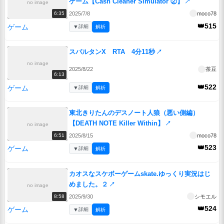
ゲーム【Cash Cleaner Simulator ②】
↗
no image
2025/7/8
moco78
6:35
👑515
ゲーム
▼
詳細
解析
スパルタンX RTA 4分11秒
↗
no image
2025/8/22
茶豆
6:13
👑522
ゲーム
▼
詳細
解析
東北きりたんのデスノート人狼（悪い側編）
【DEATH NOTE Killer Within】
↗
no image
2025/8/15
moco78
6:51
👑523
ゲーム
▼
詳細
解析
カオスなスケボーゲームskate.ゆっくり実況はじ
めました。２
↗
no image
2025/9/30
シモエル
8:58
👑524
ゲーム
▼
詳細
解析