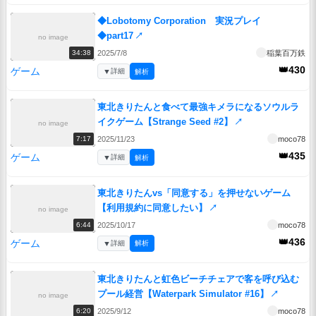
◆Lobotomy Corporation 実況プレイ
◆part17
↗
no image
2025/7/8
稲葉百万鉄
34:38
👑430
ゲーム
▼
詳細
解析
東北きりたんと食べて最強キメラになるソウルラ
イクゲーム【Strange Seed #2】
↗
no image
2025/11/23
moco78
7:17
👑435
ゲーム
▼
詳細
解析
東北きりたんvs「同意する」を押せないゲーム
【利用規約に同意したい】
↗
no image
2025/10/17
moco78
6:44
👑436
ゲーム
▼
詳細
解析
東北きりたんと虹色ビーチチェアで客を呼び込む
プール経営【Waterpark Simulator #16】
↗
no image
2025/9/12
moco78
6:20