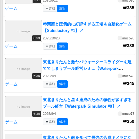
2025/8/12
moco78
8:11
👑335
ゲーム
▼
詳細
解析
琴葉茜と圧倒的に好評すぎる工場＆自動化ゲーム
【Satisfactory #1】
↗
no image
2025/10/28
moco78
8:59
👑338
ゲーム
▼
詳細
解析
東北きりたんと激ヤバウォータースライダーを建
ててしまうプール経営シミュ【Waterpark
no image
Simulator #13】
↗
2025/9/9
moco78
6:36
👑345
ゲーム
▼
詳細
解析
東北きりたんと星４達成のための犠牲が多すぎる
プール経営【Waterpark Simulator #8】
↗
no image
2025/9/4
moco78
6:35
👑350
ゲーム
▼
詳細
解析
東北きりたんと敵を食べて最強の合成キメラにな