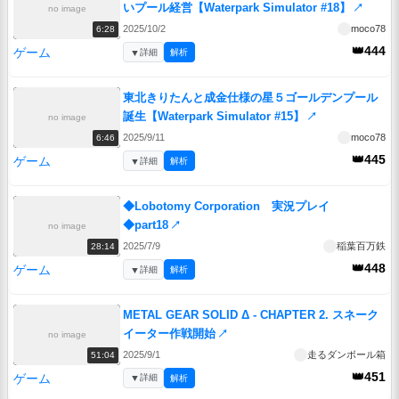
いプール経営【Waterpark Simulator #18】
↗
no image
2025/10/2
moco78
6:28
👑444
ゲーム
▼
詳細
解析
東北きりたんと成金仕様の星５ゴールデンプール
誕生【Waterpark Simulator #15】
↗
no image
2025/9/11
moco78
6:46
👑445
ゲーム
▼
詳細
解析
◆Lobotomy Corporation 実況プレイ
◆part18
↗
no image
2025/7/9
稲葉百万鉄
28:14
👑448
ゲーム
▼
詳細
解析
METAL GEAR SOLID Δ - CHAPTER 2. スネーク
イーター作戦開始
↗
no image
2025/9/1
走るダンボール箱
51:04
👑451
ゲーム
▼
詳細
解析