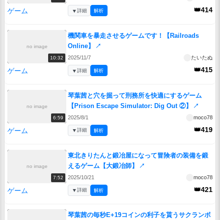
👑414
ゲーム
▼
詳細
解析
機関車を暴走させるゲームです！【Railroads
Online】
↗
no image
2025/11/7
たいたぬ
10:32
👑415
ゲーム
▼
詳細
解析
琴葉茜と穴を掘って刑務所を快適にするゲーム
【Prison Escape Simulator: Dig Out ②】
↗
no image
2025/8/1
moco78
6:59
👑419
ゲーム
▼
詳細
解析
東北きりたんと鍛冶屋になって冒険者の装備を鍛
えるゲーム【大鍛冶師】
↗
no image
2025/10/21
moco78
7:52
👑421
ゲーム
▼
詳細
解析
琴葉茜の毎秒E+19コインの利子を貰うサクランボ