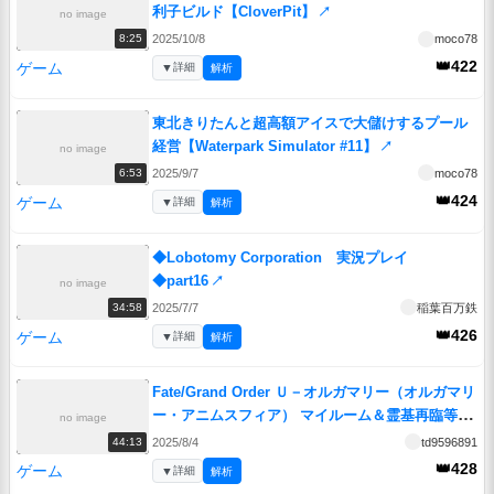
利子ビルド【CloverPit】
↗
no image
2025/10/8
moco78
8:25
👑422
ゲーム
▼
詳細
解析
東北きりたんと超高額アイスで大儲けするプール
経営【Waterpark Simulator #11】
↗
no image
2025/9/7
moco78
6:53
👑424
ゲーム
▼
詳細
解析
◆Lobotomy Corporation 実況プレイ
◆part16
↗
no image
2025/7/7
稲葉百万鉄
34:58
👑426
ゲーム
▼
詳細
解析
Fate/Grand Order Ｕ－オルガマリー（オルガマリ
ー・アニムスフィア） マイルーム＆霊基再臨等ボ
no image
イス集
↗
2025/8/4
td9596891
44:13
👑428
ゲーム
▼
詳細
解析