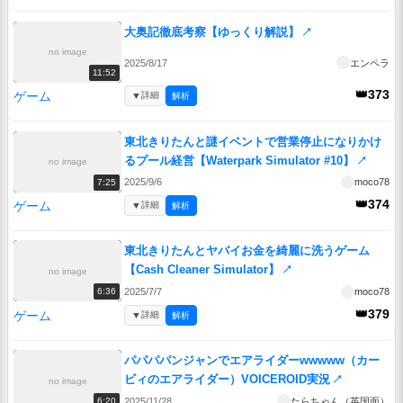
大奥記徹底考察【ゆっくり解説】
↗
no image
2025/8/17
エンペラ
11:52
👑373
ゲーム
▼
詳細
解析
東北きりたんと謎イベントで営業停止になりかけ
るプール経営【Waterpark Simulator #10】
↗
no image
2025/9/6
moco78
7:25
👑374
ゲーム
▼
詳細
解析
東北きりたんとヤバイお金を綺麗に洗うゲーム
【Cash Cleaner Simulator】
↗
no image
2025/7/7
moco78
6:36
👑379
ゲーム
▼
詳細
解析
パパパパンジャンでエアライダーwwwww（カー
ビィのエアライダー）VOICEROID実況
↗
no image
2025/11/28
たらちゃん（英国面）
6:20