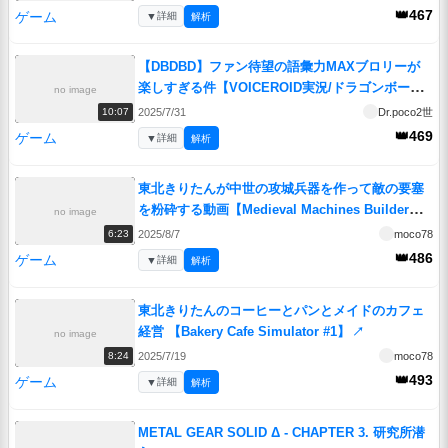
👑467
ゲーム
▼
詳細
解析
【DBDBD】ファン待望の語彙力MAXブロリーが
楽しすぎる件【VOICEROID実況/ドラゴンボール
no image
ザブレイカーズ】
↗
2025/7/31
Dr.poco2世
10:07
👑469
ゲーム
▼
詳細
解析
東北きりたんが中世の攻城兵器を作って敵の要塞
を粉砕する動画【Medieval Machines Builder】
no image
↗
2025/8/7
moco78
6:23
👑486
ゲーム
▼
詳細
解析
東北きりたんのコーヒーとパンとメイドのカフェ
経営 【Bakery Cafe Simulator #1】
↗
no image
2025/7/19
moco78
8:24
👑493
ゲーム
▼
詳細
解析
METAL GEAR SOLID Δ - CHAPTER 3. 研究所潜