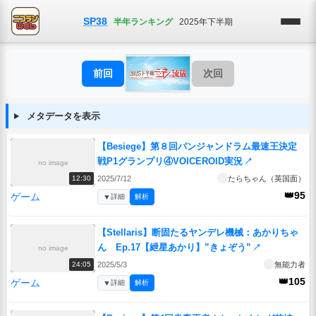
SP38
半年ランキング
2025年下半期
前回
次回
メタデータを表示
【Besiege】第８回パンジャンドラム最速王決定
戦P1グランプリ④VOICEROID実況
↗
no image
2025/7/12
たらちゃん（英国面）
12:30
👑95
ゲーム
▼
詳細
解析
【Stellaris】断固たるヤンデレ機械：あかりちゃ
ん Ep.17【紲星あかり】”きょぞう”
↗
no image
2025/5/3
無能力者
24:05
👑105
ゲーム
▼
詳細
解析