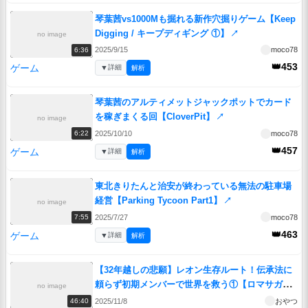
琴葉茜vs1000Mも掘れる新作穴掘りゲーム【Keep
Digging / キープディギング ①】
↗
no image
2025/9/15
moco78
6:36
👑453
ゲーム
▼
詳細
解析
琴葉茜のアルティメットジャックポットでカード
を稼ぎまくる回【CloverPit】
↗
no image
2025/10/10
moco78
6:22
👑457
ゲーム
▼
詳細
解析
東北きりたんと治安が終わっている無法の駐車場
経営【Parking Tycoon Part1】
↗
no image
2025/7/27
moco78
7:55
👑463
ゲーム
▼
詳細
解析
【32年越しの悲願】レオン生存ルート！伝承法に
頼らず初期メンバーで世界を救う①【ロマサガ
no image
2】
↗
2025/11/8
おやつ
46:40