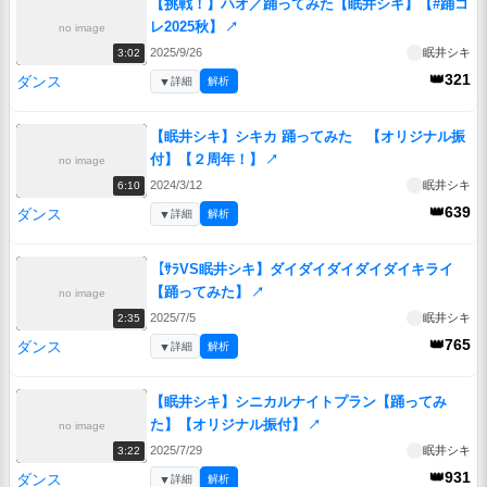
【挑戦！】ハオ／踊ってみた【眠井シキ】【#踊コ
レ2025秋】
↗
no image
2025/9/26
眠井シキ
3:02
👑321
ダンス
▼
詳細
解析
【眠井シキ】シキカ 踊ってみた 【オリジナル振
付】【２周年！】
↗
no image
2024/3/12
眠井シキ
6:10
👑639
ダンス
▼
詳細
解析
【ｻﾗVS眠井シキ】ダイダイダイダイダイキライ
【踊ってみた】
↗
no image
2025/7/5
眠井シキ
2:35
👑765
ダンス
▼
詳細
解析
【眠井シキ】シニカルナイトプラン【踊ってみ
た】【オリジナル振付】
↗
no image
2025/7/29
眠井シキ
3:22
👑931
ダンス
▼
詳細
解析