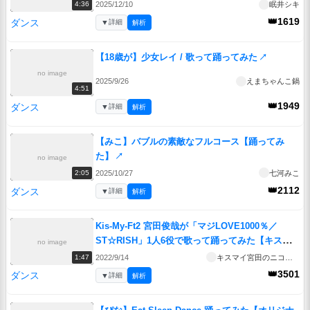
2025/12/10
眠井シキ
4:36
👑1619
ダンス
▼
詳細
解析
【18歳が】少女レイ / 歌って踊ってみた
↗
no image
2025/9/26
えまちゃんこ鍋
4:51
👑1949
ダンス
▼
詳細
解析
【みこ】バブルの素敵なフルコース【踊ってみ
た】
↗
no image
2025/10/27
七河みこ
2:05
👑2112
ダンス
▼
詳細
解析
Kis-My-Ft2 宮田俊哉が「マジLOVE1000％／
ST☆RISH」1人6役で歌って踊ってみた【キスマ
no image
イ宮田のニコ生やったってit’s Alright!】
↗
2022/9/14
キスマイ宮田のニコ生やったってit’s Alright!
1:47
👑3501
ダンス
▼
詳細
解析