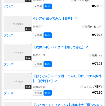
2022/6/21
キスマイ宮田のニコ生やったってit’s Alright!
1:32
👑7009
ダンス
▼
詳細
解析
ホシアイ 踊ってみた【岩茶】
↗
no image
2025/7/7
岩茶(いわちゃ)
4:37
👑7028
ダンス
▼
詳細
解析
【眠井シキ】ハナタバ【踊ってみた】
↗
no image
2025/11/22
眠井シキ
2:32
👑7125
ダンス
▼
詳細
解析
【おうどん】レイラ 踊ってみた【オリジナル振付
】【誕生日！】
↗
no image
2025/10/20
おうどん◥█◤∥
3:05
👑7190
ダンス
▼
詳細
解析
【みうめ・メイリア・217】極楽浄土【踊っちゃっ