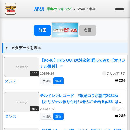
SP38
半年ランキング
2025年下半期
前回
次回
メタデータを表示
【Ko-Ki】IRIS OUT/米津玄師 踊ってみた【オリジ
ナル振付】
↗
no image
2025/9/26
アリスアリア
2:30
👑226
ダンス
▼
詳細
解析
チルドレンレコード #歌踊コラボ部門2025秋
【オリジナル振り付け/ #せぶこ企画 Ep.22/ はれ
no image
もの、 】
↗
2025/9/26
せぶこ
3:03
👑289
ダンス
▼
詳細
解析