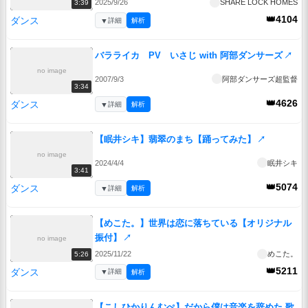
2025/9/26
SHARE LOCK HOMES
3:39
👑4104
ダンス
▼
詳細
解析
バラライカ PV いさじ with 阿部ダンサーズ
↗
no image
2007/9/3
阿部ダンサーズ超監督
3:34
👑4626
ダンス
▼
詳細
解析
【眠井シキ】翡翠のまち【踊ってみた】
↗
no image
2024/4/4
眠井シキ
3:41
👑5074
ダンス
▼
詳細
解析
【めこた。】世界は恋に落ちている【オリジナル
振付】
↗
no image
2025/11/22
めこた。
5:26
👑5211
ダンス
▼
詳細
解析
【こしひかりんむぺ】だから僕は音楽を辞めた 歌