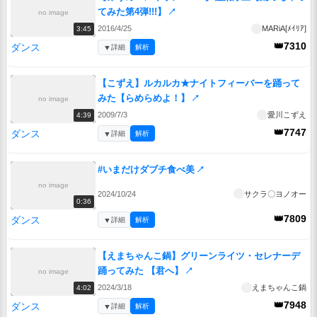
てみた第4弾!!!】
↗
no image
2016/4/25
MARiA[ﾒｲﾘｱ]
3:45
👑7310
ダンス
▼
詳細
解析
【こずえ】ルカルカ★ナイトフィーバーを踊って
みた【らめらめよ！】
↗
no image
2009/7/3
愛川こずえ
4:39
👑7747
ダンス
▼
詳細
解析
#いまだけダブチ食べ美
↗
no image
2024/10/24
サクラ〇ヨノオー
0:36
👑7809
ダンス
▼
詳細
解析
【えまちゃんこ鍋】グリーンライツ・セレナーデ
踊ってみた 【君へ】
↗
no image
2024/3/18
えまちゃんこ鍋
4:02
👑7948
ダンス
▼
詳細
解析