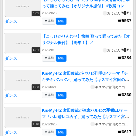
って踊ってみた【オリジナル振付】 #歌踊コレ
no image
2025秋
↗
2025/9/26
おうどん◥█◤∥
4:05
👑5937
ダンス
▼
詳細
解析
【こしひかりんむぺ】快晴 歌って踊ってみた【オ
リジナル振付】【周年！】
↗
no image
2025/9/1
おうどん◥█◤∥
4:31
👑6284
ダンス
▼
詳細
解析
Kis-My-Ft2 宮田俊哉がパリピ孔明OPテーマ「チ
キチキバンバン」踊ってみた【キスマイ宮田のニ
no image
コ生やったってit’s Alright!】
↗
2022/6/21
キスマイ宮田のニコ生やったってit’s Alright!
1:33
👑6360
ダンス
▼
詳細
解析
Kis-My-Ft2 宮田俊哉が涼宮ハルヒの憂鬱EDテー
マ「ハレ晴レユカイ」踊ってみた【キスマイ宮田
no image
のニコ生やったってit’s Alright!】
↗
2023/3/25
キスマイ宮田のニコ生やったってit’s Alright!
1:18
👑6617
ダンス
▼
詳細
解析