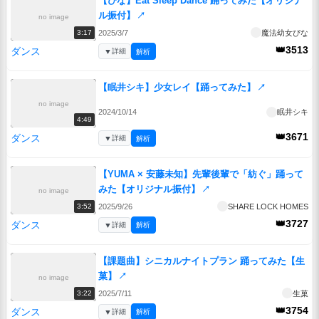
【ぴな】Eat Sleep Dance 踊ってみた【オリジナ
ル振付】
↗
no image
2025/3/7
魔法幼女ぴな
3:17
👑3513
ダンス
▼
詳細
解析
【眠井シキ】少女レイ【踊ってみた】
↗
no image
2024/10/14
眠井シキ
4:49
👑3671
ダンス
▼
詳細
解析
【YUMA × 安藤未知】先輩後輩で「紡ぐ」踊って
みた【オリジナル振付】
↗
no image
2025/9/26
SHARE LOCK HOMES
3:52
👑3727
ダンス
▼
詳細
解析
【課題曲】シニカルナイトプラン 踊ってみた【生
菓】
↗
no image
2025/7/11
生菓
3:22
👑3754
ダンス
▼
詳細
解析