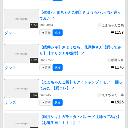
【生菓×えまちゃんこ鍋】きょうもハレバレ 踊っ
てみた
↗
no image
2025/8/14
えまちゃんこ鍋
3:54
👑1157
ダンス
▼
詳細
解析
【眠井シキ】さようなら、花泥棒さん【踊ってみ
た】【オリジナル振付】
↗
no image
2025/7/25
眠井シキ
4:32
👑1176
ダンス
▼
詳細
解析
【えまちゃんこ鍋】モア！ジャンプ！モア！ 踊っ
てみた 【踊コレ】
↗
no image
2025/3/7
えまちゃんこ鍋
3:04
👑1525
ダンス
▼
詳細
解析
【眠井シキ】ガラクタ・パレード【踊ってみた】
【お誕生日！！！！】
↗
no image