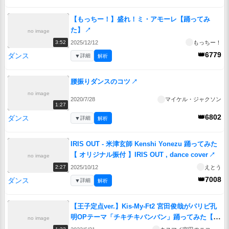
【もっちー！】盛れ！ミ・アモーレ【踊ってみ
た】
↗
no image
2025/12/12
もっちー！
3:52
👑6779
ダンス
▼
詳細
解析
腰振りダンスのコツ
↗
no image
2020/7/28
マイケル・ジャクソン
1:27
👑6802
ダンス
▼
詳細
解析
IRIS OUT - 米津玄師 Kenshi Yonezu 踊ってみた
【 オリジナル振付 】IRIS OUT , dance cover
↗
no image
2025/10/12
えとう
2:27
👑7008
ダンス
▼
詳細
解析
【王子定点ver.】Kis-My-Ft2 宮田俊哉がパリピ孔
明OPテーマ「チキチキバンバン」踊ってみた【キ
no image
スマイ宮田のニコ生やったってit’s Alright!】
↗