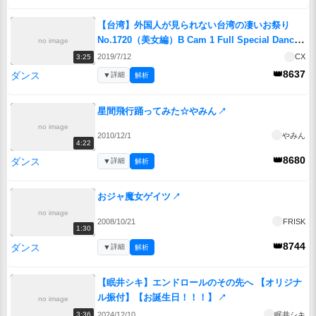
【台湾】外国人が見られない台湾の凄いお祭り
No.1720（美女編）B Cam 1 Full Special Dance
no image
Remix Memorial Extended Limited Edition
↗
2019/7/12
CX
3:25
👑8637
ダンス
▼
詳細
解析
星間飛行踊ってみた☆やみん
↗
no image
2010/12/1
やみん
4:22
👑8680
ダンス
▼
詳細
解析
おジャ魔女ゲイツ
↗
no image
2008/10/21
FRISK
1:30
👑8744
ダンス
▼
詳細
解析
【眠井シキ】エンドロールのその先へ 【オリジナ
ル振付】【お誕生日！！！】
↗
no image
2024/12/10
眠井シキ
3:36