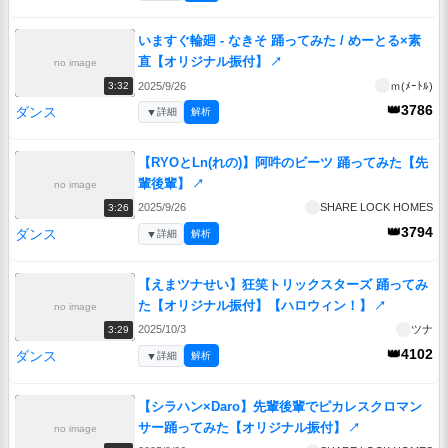
いますぐ輪廻 - なきそ 踊ってみた / めーとる×素
直【オリジナル振付】
↗
no image
2025/9/26
ｍ(ﾒｰﾄﾙ)
3:32
👑3786
ダンス
▼
詳細
解析
【RYOとLn(れの)】阿吽のビーツ 踊ってみた【先
輩後輩】
↗
no image
2025/9/26
SHARE LOCK HOMES
3:26
👑3794
ダンス
▼
詳細
解析
【えまツナせい】狂笑トリックスターズ 踊ってみ
た【オリジナル振付】【ハロウィン！】
↗
no image
2025/10/3
ツナ
3:29
👑4102
ダンス
▼
詳細
解析
【シラハン×Daro】先輩後輩でピカレスクロマン
サー踊ってみた【オリジナル振付】
↗
no image