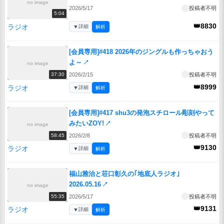
no image
2026/5/17
投稿者不明
5:04
👑8830
ラジオ
▼
詳細
解析
[会員専用]#418 2026年のジングルも作っちゃおう
よ～
↗
no image
2026/2/15
投稿者不明
37:30
👑8999
ラジオ
▼
詳細
解析
[会員専用]#417 shu3の発泡スチロール彫刻やって
みたいZOY!
↗
no image
2026/2/8
投稿者不明
58:45
👑9130
ラジオ
▼
詳細
解析
福山雅治と荘口彰久の｢地底人ラジオ｣
2026.05.16
↗
no image
2026/5/17
投稿者不明
55:35
👑9131
ラジオ
▼
詳細
解析