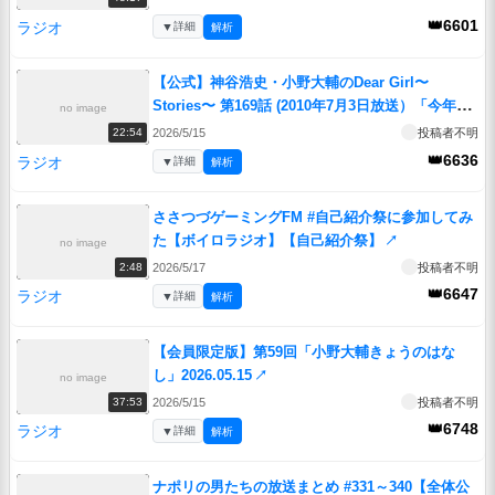
👑6601
ラジオ
▼
詳細
解析
【公式】神谷浩史・小野大輔のDear Girl〜
Stories〜 第169話 (2010年7月3日放送）「今年も
no image
オサレエンペラー あらわる！」
↗
2026/5/15
投稿者不明
22:54
👑6636
ラジオ
▼
詳細
解析
ささつづゲーミングFM #自己紹介祭に参加してみ
た【ボイロラジオ】【自己紹介祭】
↗
no image
2026/5/17
投稿者不明
2:48
👑6647
ラジオ
▼
詳細
解析
【会員限定版】第59回「小野大輔きょうのはな
し」2026.05.15
↗
no image
2026/5/15
投稿者不明
37:53
👑6748
ラジオ
▼
詳細
解析
ナポリの男たちの放送まとめ #331～340【全体公