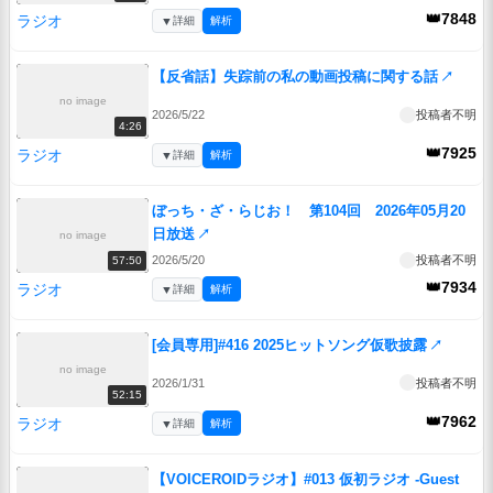
👑7848
ラジオ
▼
詳細
解析
【反省話】失踪前の私の動画投稿に関する話
↗
no image
2026/5/22
投稿者不明
4:26
👑7925
ラジオ
▼
詳細
解析
ぼっち・ざ・らじお！ 第104回 2026年05月20
日放送
↗
no image
2026/5/20
投稿者不明
57:50
👑7934
ラジオ
▼
詳細
解析
[会員専用]#416 2025ヒットソング仮歌披露
↗
no image
2026/1/31
投稿者不明
52:15
👑7962
ラジオ
▼
詳細
解析
【VOICEROIDラジオ】#013 仮初ラジオ -Guest