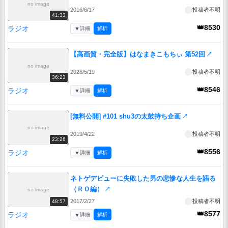
no image
2016/6/17
投稿者不明
41:33
👑8530
ラジオ
▼
詳細
解析
【高画質・完全版】はなまきこもちぃ 第52回
↗
no image
2026/5/19
投稿者不明
36:23
👑8546
ラジオ
▼
詳細
解析
[無料公開] #101 shu3の太鼓持ち企画
↗
no image
2019/4/22
投稿者不明
23:26
👑8556
ラジオ
▼
詳細
解析
ネトゲデビューに失敗した男の悲惨な人生を語る
（ＲＯ編）
↗
no image
2017/2/27
投稿者不明
48:57
👑8577
ラジオ
▼
詳細
解析