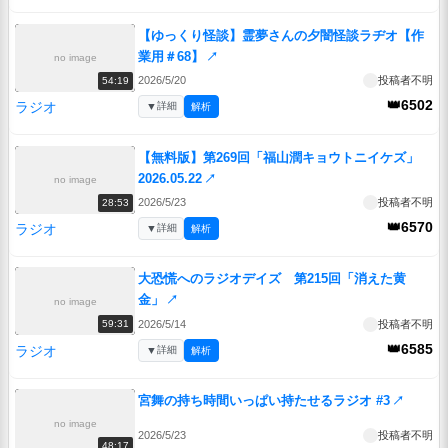
【ゆっくり怪談】霊夢さんの夕闇怪談ラヂオ【作
業用＃68】
↗
no image
2026/5/20
投稿者不明
54:19
👑6502
ラジオ
▼
詳細
解析
【無料版】第269回「福山潤キョウトニイケズ」
2026.05.22
↗
no image
2026/5/23
投稿者不明
28:53
👑6570
ラジオ
▼
詳細
解析
大恐慌へのラジオデイズ 第215回「消えた黄
金」
↗
no image
2026/5/14
投稿者不明
59:31
👑6585
ラジオ
▼
詳細
解析
宮舞の持ち時間いっぱい持たせるラジオ #3
↗
no image
2026/5/23
投稿者不明
48:17