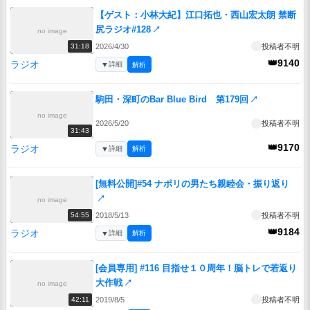
【ゲスト：小林大紀】江口拓也・西山宏太朗 禁断
尻ラジオ#128
↗
no image
2026/4/30
投稿者不明
31:18
👑9140
ラジオ
▼
詳細
解析
駒田・深町のBar Blue Bird 第179回
↗
no image
2026/5/20
投稿者不明
31:43
👑9170
ラジオ
▼
詳細
解析
[無料公開]#54 ナポリの男たち親睦会・振り返り
↗
no image
2018/5/13
投稿者不明
54:55
👑9184
ラジオ
▼
詳細
解析
[会員専用] #116 目指せ１０周年！脳トレで若返り
大作戦
↗
no image
2019/8/5
投稿者不明
42:11