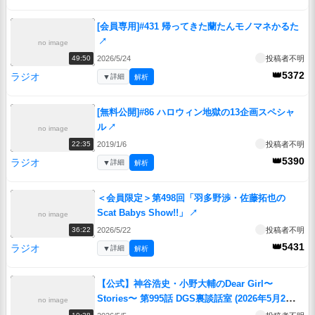
[会員専用]#431 帰ってきた蘭たんモノマネかるた
↗
no image
2026/5/24
投稿者不明
49:50
👑5372
ラジオ
▼
詳細
解析
[無料公開]#86 ハロウィン地獄の13企画スペシャ
ル
↗
no image
2019/1/6
投稿者不明
22:35
👑5390
ラジオ
▼
詳細
解析
＜会員限定＞第498回「羽多野渉・佐藤拓也の
Scat Babys Show!!」
↗
no image
2026/5/22
投稿者不明
36:22
👑5431
ラジオ
▼
詳細
解析
【公式】神谷浩史・小野大輔のDear Girl〜
Stories〜 第995話 DGS裏談話室 (2026年5月2日放
no image
送分)
↗