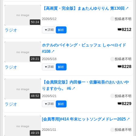
【高画質・完全版】まぁたんゆりりん 第130回
↗
no image
2026/5/12
投稿者不明
50:24
👑8212
ラジオ
▼
詳細
解析
ホテルのバイキング・ビュッフェ しゃべロイド
#108
↗
no image
2026/5/18
投稿者不明
28:21
👑8228
ラジオ
▼
詳細
解析
【会員限定版】内田修一・佐藤祐吾のおいおいや
りますから。 #6
↗
no image
2026/5/21
投稿者不明
48:52
👑8229
ラジオ
▼
詳細
解析
[会員専用]#414 年末ヒットソングメドレー2025
↗
no image
2026/1/11
投稿者不明
49:15