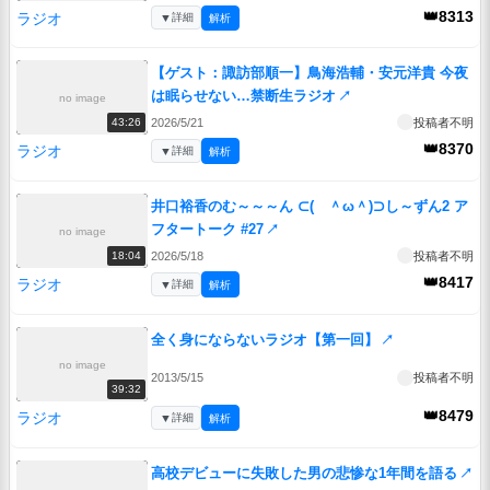
👑8313
ラジオ
▼
詳細
解析
【ゲスト：諏訪部順一】鳥海浩輔・安元洋貴 今夜
は眠らせない…禁断生ラジオ
↗
no image
2026/5/21
投稿者不明
43:26
👑8370
ラジオ
▼
詳細
解析
井口裕香のむ～～～ん ⊂( ＾ω＾)⊃し～ずん2 ア
フタートーク #27
↗
no image
2026/5/18
投稿者不明
18:04
👑8417
ラジオ
▼
詳細
解析
全く身にならないラジオ【第一回】
↗
no image
2013/5/15
投稿者不明
39:32
👑8479
ラジオ
▼
詳細
解析
高校デビューに失敗した男の悲惨な1年間を語る
↗