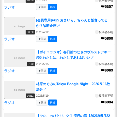
2026/5/5
投稿者不明
10:38
👑5657
ラジオ
▼
詳細
解析
[会員専用]#425 おまいら、ちゃんと飯食ってる
か？診断企画
↗
no image
2026/4/12
投稿者不明
23:20
👑5800
ラジオ
▼
詳細
解析
【ボイロラジオ】春日部つむぎのヴルストアキー
#05 わたしは、わたしであればいい
↗
no image
2026/5/15
投稿者不明
7:30
👑6069
ラジオ
▼
詳細
解析
林原めぐみのTokyo Boogie Night 2026.5.16放
送分
↗
no image
2026/5/19
投稿者不明
30:11
👑6084
ラジオ
▼
詳細
解析
【ひなこのひとりごと】流行の話【2026年5月22