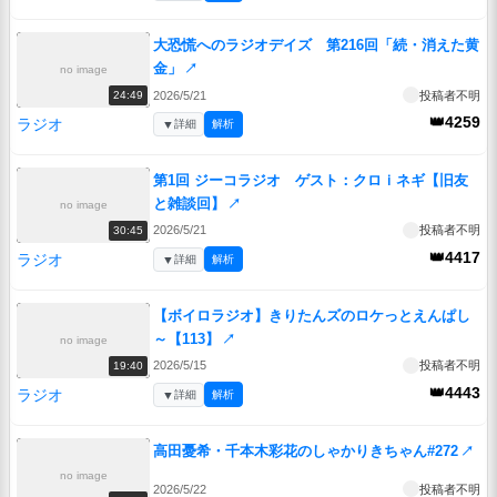
大恐慌へのラジオデイズ 第216回「続・消えた黄
金」
↗
no image
2026/5/21
投稿者不明
24:49
👑4259
ラジオ
▼
詳細
解析
第1回 ジーコラジオ ゲスト：クロｉネギ【旧友
と雑談回】
↗
no image
2026/5/21
投稿者不明
30:45
👑4417
ラジオ
▼
詳細
解析
【ボイロラジオ】きりたんズのロケっとえんぱし
～【113】
↗
no image
2026/5/15
投稿者不明
19:40
👑4443
ラジオ
▼
詳細
解析
高田憂希・千本木彩花のしゃかりきちゃん#272
↗
no image
2026/5/22
投稿者不明