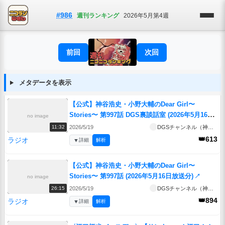
#986
週刊ランキング
2026年5月第4週
前回
次回
メタデータを表示
【公式】神谷浩史・小野大輔のDear Girl〜
Stories〜 第997話 DGS裏談話室 (2026年5月16日
no image
放送分)
↗
2026/5/19
DGSチャンネル（神谷浩史・小野大輔のDear Girl~Stories~）
11:32
👑613
ラジオ
▼
詳細
解析
【公式】神谷浩史・小野大輔のDear Girl〜
Stories〜 第997話 (2026年5月16日放送分)
↗
no image
2026/5/19
DGSチャンネル（神谷浩史・小野大輔のDear Girl~Stories~）
26:15
👑894
ラジオ
▼
詳細
解析