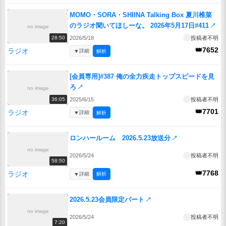
MOMO・SORA・SHIINA Talking Box 夏川椎菜
のラジオ聞いてほしーな。 2026年5月17日#411
↗
no image
2026/5/18
投稿者不明
28:50
👑7652
ラジオ
▼
詳細
解析
[会員専用]#387 俺の全力疾走トップスピードを見
ろ
↗
no image
2025/6/15
投稿者不明
36:05
👑7701
ラジオ
▼
詳細
解析
ロンハールーム 2026.5.23放送分
↗
no image
2026/5/24
投稿者不明
58:50
👑7768
ラジオ
▼
詳細
解析
2026.5.23会員限定パート
↗
no image
2026/5/24
投稿者不明
7:20