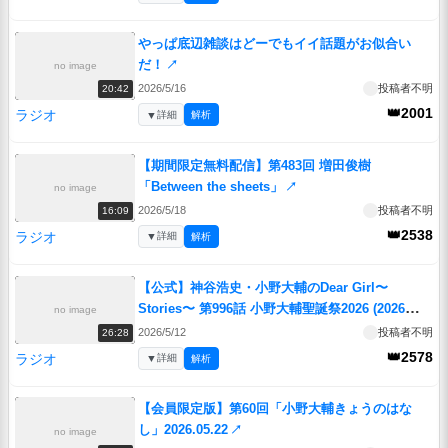
やっぱ底辺雑談はどーでもイイ話題がお似合い
だ！
↗
no image
2026/5/16
投稿者不明
20:42
👑2001
ラジオ
▼
詳細
解析
【期間限定無料配信】第483回 増田俊樹
「Between the sheets」
↗
no image
2026/5/18
投稿者不明
16:09
👑2538
ラジオ
▼
詳細
解析
【公式】神谷浩史・小野大輔のDear Girl〜
Stories〜 第996話 小野大輔聖誕祭2026 (2026年5
no image
月9日放送分)
↗
2026/5/12
投稿者不明
26:28
👑2578
ラジオ
▼
詳細
解析
【会員限定版】第60回「小野大輔きょうのはな
し」2026.05.22
↗
no image