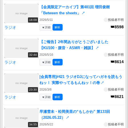
【会員限定アーカイブ】第481回 増田俊樹
「Between the sheets」
↗
no image
2026/5/11
投稿者不明
16:09
👑8598
ラジオ
▼
詳細
解析
【ご報告】2年間ありがとうございました
【KU100・腹音・ASMR・雑談】
↗
no image
2026/5/16
投稿者不明
32:44
👑8614
ラジオ
▼
詳細
解析
[会員専用]#421 ラジオDJになってハガキを読もう
ねッ！ 実際やってるもんねッ！の巻
↗
no image
2026/3/8
投稿者不明
23:30
👑8621
ラジオ
▼
詳細
解析
早瀬雪未・松岡美里の“もしかわ” 第133回
（2026.05.22）
↗
no image
2026/5/22
投稿者不明
34:55