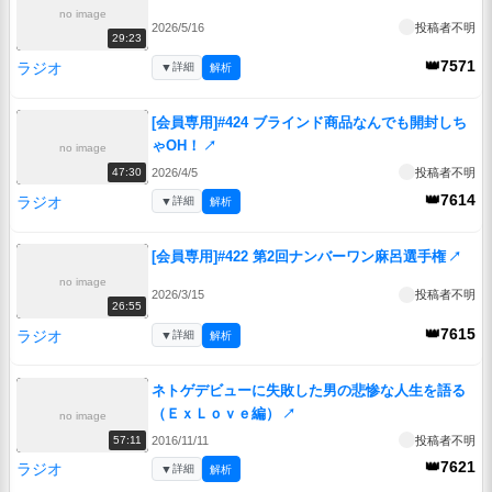
no image
2026/5/16
投稿者不明
29:23
👑7571
ラジオ
▼
詳細
解析
[会員専用]#424 ブラインド商品なんでも開封しち
ゃOH！
↗
no image
2026/4/5
投稿者不明
47:30
👑7614
ラジオ
▼
詳細
解析
[会員専用]#422 第2回ナンバーワン麻呂選手権
↗
no image
2026/3/15
投稿者不明
26:55
👑7615
ラジオ
▼
詳細
解析
ネトゲデビューに失敗した男の悲惨な人生を語る
（ＥｘＬｏｖｅ編）
↗
no image
2016/11/11
投稿者不明
57:11
👑7621
ラジオ
▼
詳細
解析