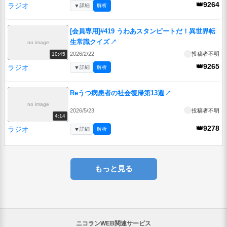
👑9264
ラジオ
▼
詳細
解析
[会員専用]#419 うわあスタンピートだ！異世界転
生常識クイズ
↗
no image
2026/2/22
投稿者不明
10:45
👑9265
ラジオ
▼
詳細
解析
Reうつ病患者の社会復帰第13週
↗
no image
2026/5/23
投稿者不明
4:14
👑9278
ラジオ
▼
詳細
解析
もっと見る
ニコランWEB関連サービス