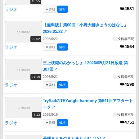
40:55
👑4531
ラジオ
▼
詳細
解析
【無料版】第60回「小野大輔きょうのはなし」
2026.05.22
↗
no image
2026/5/22
投稿者不明
29:02
👑4564
ラジオ
▼
詳細
解析
三上枝織のみかっしょ！2026年5月21日放送 第
307回
↗
no image
2026/5/21
投稿者不明
31:15
👑4590
ラジオ
▼
詳細
解析
TrySailのTRYangle harmony 第641回アフタート
ーク
↗
no image
2026/5/19
投稿者不明
4:13
👑4751
ラジオ
▼
詳細
解析
長縄まりあのまりありうむ #157
↗