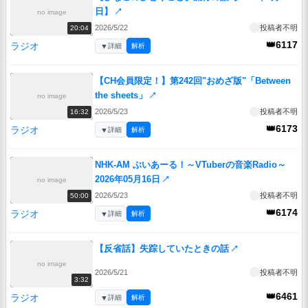
日】
↗
no image
2026/5/22
投稿者不明
20:04
👑6117
ラジオ
▼
詳細
解析
【CH会員限定！】第242回"おめざ版"「Between
the sheets」
↗
no image
2026/5/23
投稿者不明
16:32
👑6173
ラジオ
▼
詳細
解析
NHK-AM ぶいあーる！～VTuberの音楽Radio～
2026年05月16日
↗
no image
2026/5/23
投稿者不明
50:00
👑6174
ラジオ
▼
詳細
解析
【反省話】失踪していたときの話
↗
no image
2026/5/21
投稿者不明
3:32
👑6461
ラジオ
▼
詳細
解析