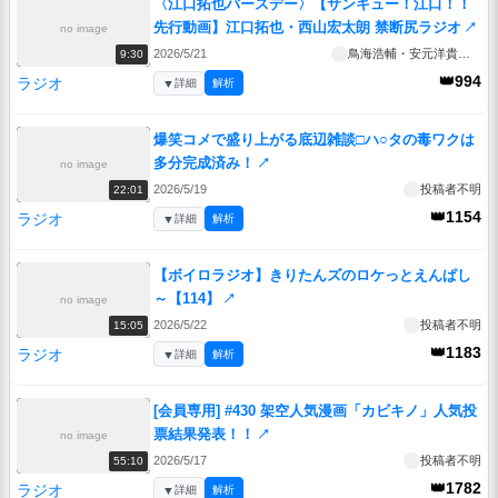
〈江口拓也バースデー〉【サンキュー！江口！！
先行動画】江口拓也・西山宏太朗 禁断尻ラジオ
↗
no image
2026/5/21
鳥海浩輔・安元洋貴／江口拓也・西山宏太朗の禁断生／尻ラジオ
9:30
👑994
ラジオ
▼
詳細
解析
爆笑コメで盛り上がる底辺雑談□ハ○タの毒ワクは
多分完成済み！
↗
no image
2026/5/19
投稿者不明
22:01
👑1154
ラジオ
▼
詳細
解析
【ボイロラジオ】きりたんズのロケっとえんぱし
～【114】
↗
no image
2026/5/22
投稿者不明
15:05
👑1183
ラジオ
▼
詳細
解析
[会員専用] #430 架空人気漫画「カビキノ」人気投
票結果発表！！
↗
no image
2026/5/17
投稿者不明
55:10
👑1782
ラジオ
▼
詳細
解析