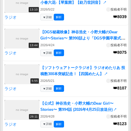
小春六花-【琴葉茜】【紡乃世詞音】
↗
no image
2026/5/22
投稿者不明
13:10
👑8039
ラジオ
▼
詳細
解析
【DGS秘蔵映像】神谷浩史・小野大輔のDear
Girl〜Stories〜 第990話より「DGS学園卒業式
no image
2026」
↗
2026/4/24
投稿者不明
13:44
👑8075
ラジオ
▼
詳細
解析
【ソフトウェアトークラジオ】ラジオめたりあ 投
稿数300本突破記念！【四国めたん】
↗
no image
2026/5/21
投稿者不明
5:55
👑8107
ラジオ
▼
詳細
解析
【公式】神谷浩史・小野大輔のDear Girl〜
Stories〜 第994話 (2026年4月25日放送分)
↗
no image
2026/4/28
投稿者不明
26:11
👑8123
ラジオ
▼
詳細
解析