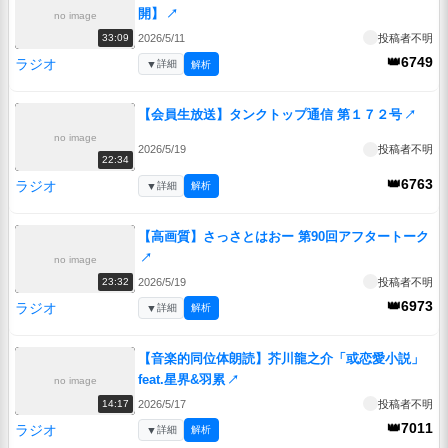
開】
↗
no image
2026/5/11
投稿者不明
33:09
👑6749
ラジオ
▼
詳細
解析
【会員生放送】タンクトップ通信 第１７２号
↗
no image
2026/5/19
投稿者不明
22:34
👑6763
ラジオ
▼
詳細
解析
【高画質】さっさとはおー 第90回アフタートーク
↗
no image
2026/5/19
投稿者不明
23:32
👑6973
ラジオ
▼
詳細
解析
【音楽的同位体朗読】芥川龍之介「或恋愛小説」
feat.星界&羽累
↗
no image
2026/5/17
投稿者不明
14:17
👑7011
ラジオ
▼
詳細
解析