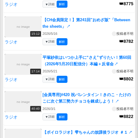
👑8775
ラジオ
▼
詳細
解析
【CH会員限定！】第241回"おめざ版"「Between
the sheets」
↗
no image
2026/5/16
投稿者不明
15:12
👑8782
ラジオ
▼
詳細
解析
平塚紗依はいつか上手に“さえ”ずりたい！第60回
（2026年5月20日配信分）本編＋反省会
↗
no image
2026/5/21
投稿者不明
17:14
👑8802
ラジオ
▼
詳細
解析
[会員専用]#420 祝バレンタイン！きのこ・たけの
こに次ぐ第三勢力チョコを錬成しよう！
↗
no image
2026/3/1
投稿者不明
40:40
👑8822
ラジオ
▼
詳細
解析
【ボイロラジオ】雫ちゃんの放課後ラジオ ＃１
↗