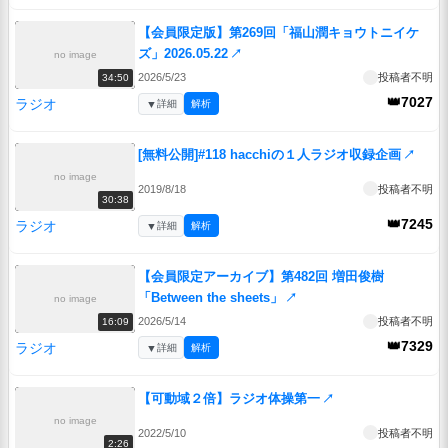
【会員限定版】第269回「福山潤キョウトニイケ
ズ」2026.05.22
↗
no image
2026/5/23
投稿者不明
34:50
👑7027
ラジオ
▼
詳細
解析
[無料公開]#118 hacchiの１人ラジオ収録企画
↗
no image
2019/8/18
投稿者不明
30:38
👑7245
ラジオ
▼
詳細
解析
【会員限定アーカイブ】第482回 増田俊樹
「Between the sheets」
↗
no image
2026/5/14
投稿者不明
16:09
👑7329
ラジオ
▼
詳細
解析
【可動域２倍】ラジオ体操第一
↗
no image
2022/5/10
投稿者不明
2:26