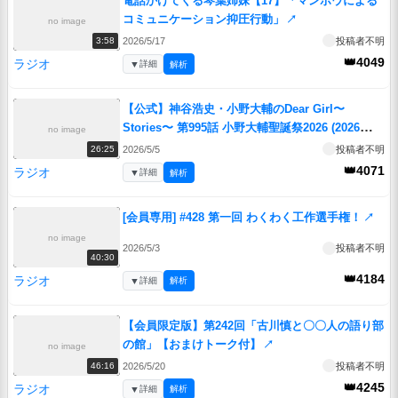
電話かけてくる琴葉姉妹【17】「マンボウによる
コミュニケーション抑圧行動」
↗
no image
2026/5/17
投稿者不明
3:58
👑4049
ラジオ
▼
詳細
解析
【公式】神谷浩史・小野大輔のDear Girl〜
Stories〜 第995話 小野大輔聖誕祭2026 (2026年5
no image
月2日放送分)
↗
2026/5/5
投稿者不明
26:25
👑4071
ラジオ
▼
詳細
解析
[会員専用] #428 第一回 わくわく工作選手権！
↗
no image
2026/5/3
投稿者不明
40:30
👑4184
ラジオ
▼
詳細
解析
【会員限定版】第242回「古川慎と〇〇人の語り部
の館」【おまけトーク付】
↗
no image
2026/5/20
投稿者不明
46:16
👑4245
ラジオ
▼
詳細
解析