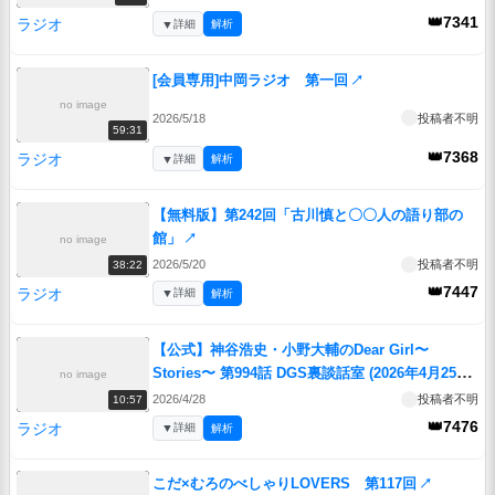
👑7341
ラジオ
▼
詳細
解析
[会員専用]中岡ラジオ 第一回
↗
no image
2026/5/18
投稿者不明
59:31
👑7368
ラジオ
▼
詳細
解析
【無料版】第242回「古川慎と〇〇人の語り部の
館」
↗
no image
2026/5/20
投稿者不明
38:22
👑7447
ラジオ
▼
詳細
解析
【公式】神谷浩史・小野大輔のDear Girl〜
Stories〜 第994話 DGS裏談話室 (2026年4月25日
no image
放送分)
↗
2026/4/28
投稿者不明
10:57
👑7476
ラジオ
▼
詳細
解析
こだ×むろのべしゃりLOVERS 第117回
↗