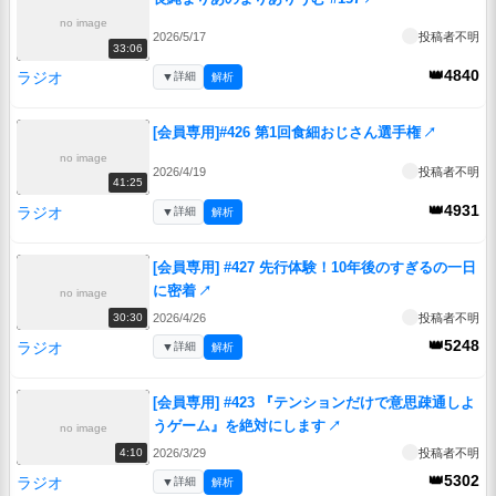
no image
2026/5/17
投稿者不明
33:06
👑4840
ラジオ
▼
詳細
解析
[会員専用]#426 第1回食細おじさん選手権
↗
no image
2026/4/19
投稿者不明
41:25
👑4931
ラジオ
▼
詳細
解析
[会員専用] #427 先行体験！10年後のすぎるの一日
に密着
↗
no image
2026/4/26
投稿者不明
30:30
👑5248
ラジオ
▼
詳細
解析
[会員専用] #423 『テンションだけで意思疎通しよ
うゲーム』を絶対にします
↗
no image
2026/3/29
投稿者不明
4:10
👑5302
ラジオ
▼
詳細
解析