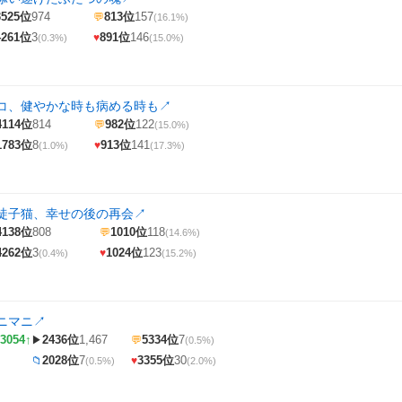
3525位
974
813位
157
💬
(16.1%)
4261位
3
891位
146
♥
(0.3%)
(15.0%)
コ、健やかな時も病める時も
↗
4114位
814
982位
122
💬
(15.0%)
1783位
8
913位
141
♥
(1.0%)
(17.3%)
徒子猫、幸せの後の再会
↗
4138位
808
1010位
118
💬
(14.6%)
4262位
3
1024位
123
♥
(0.4%)
(15.2%)
ニマニ
↗
3054↑
2436位
1,467
5334位
7
▶
💬
(0.5%)
2028位
7
3355位
30
📁
♥
(0.5%)
(2.0%)