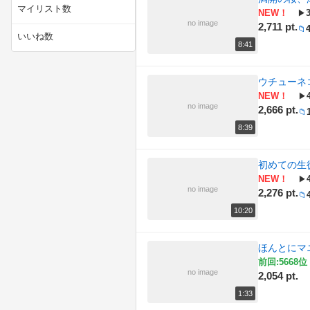
(53)
動物
マイリスト数
NEW！
▶
no image
2,711 pt.
📁
(95)
技術・工作
いいね数
8:41
(352)
料理
ウチューネ
(302)
旅行・アウトドア
NEW！
▶
no image
2,666 pt.
📁
(178)
社会・政治・時事
8:39
(60)
自然
初めての生
(456)
解説・講座
NEW！
▶
no image
2,276 pt.
📁
(2280)
音楽・サウンド
10:20
ほんとにマ
前回:5668位 
no image
2,054 pt.
1:33