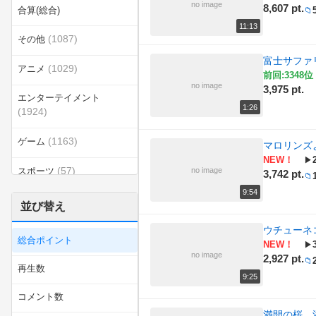
no image
8,607 pt.
合算(総合)
📁
11:13
(1087)
その他
富士サファ
(1029)
アニメ
前回:3348位 
no image
3,975 pt.
エンターテイメント
1:26
(1924)
(1163)
ゲーム
マロリンス
NEW！
▶
(57)
スポーツ
no image
3,742 pt.
📁
9:54
(316)
ダンス
並び替え
(129)
ウチューネ
ラジオ
総合ポイント
NEW！
▶
no image
2,927 pt.
(83)
乗り物
📁
再生数
9:25
(436)
例のソレ
コメント数
満開の桜、