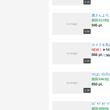
2:16
鹿さんよろ
前回:6119位 
no image
945 pt.
0:56
カメラを気
NEW！
54
▶
no image
866 pt.
56
📁
1:25
やばい白日の
前回:6463位 
no image
850 pt.
1:38
ｽﾋﾟｷﾃﾞﾙｼﾞﾊ
前回:6064位 