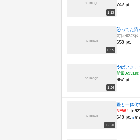
no image
742 pt.
1:13
怒ってた猫
前回:6243位 
no image
658 pt.
0:55
やばいクレー
前回:6951位 
no image
657 pt.
1:24
畳と一体化
NEW！
92
▶
no image
648 pt.
81
📁
12:20