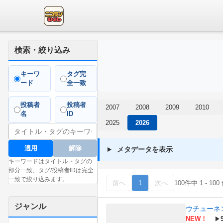
検索・絞り込み
キーワ
タグ完
ード
全一致
投稿者
投稿者
2007
2008
2009
2010
名
ID
2025
2026
適用
解除
メタデータを表示
キーワードはタイトル・タグの
部分一致、タグ/投稿者IDは完全
一致で絞り込みます。
前へ
1
次へ
100件中 1 - 
ジャンル
ウチューネ
NEW！
▶