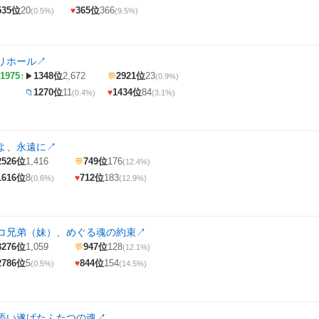
535位
20
365位
366
♥
(0.5%)
(9.5%)
リホール
↗
1975↑
1348位
2,672
2921位
23
▶
💬
(0.9%)
1270位
11
1434位
84
📁
♥
(0.4%)
(3.1%)
゙よ、永遠に
↗
2526位
1,416
749位
176
💬
(12.4%)
1616位
8
712位
183
♥
(0.6%)
(12.9%)
コ兄弟（妹）、めぐる魂の約束
↗
3276位
1,059
947位
128
💬
(12.1%)
2786位
5
844位
154
♥
(0.5%)
(14.5%)
添い遂げたふたつの魂
↗