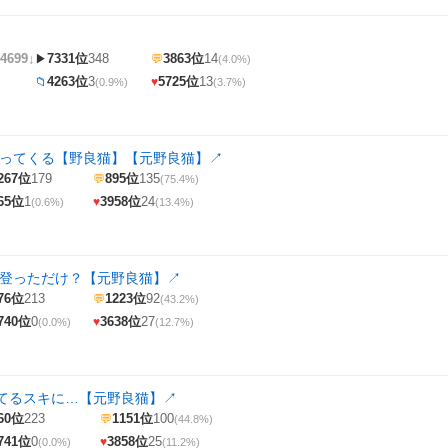
4699↓
7331位
348
3863位
14
▶
💬
(4.0%)
4263位
3
5725位
13
📁
♥
(0.9%)
(3.7%)
入ってくる【野良猫】【元野良猫】
↗
267位
179
895位
135
💬
(75.4%)
65位
1
3958位
24
♥
(0.6%)
(13.4%)
 登っただけ？【元野良猫】
↗
76位
213
1223位
92
💬
(43.2%)
740位
0
3638位
27
♥
(0.0%)
(12.7%)
てるスキに…【元野良猫】
↗
60位
223
1151位
100
💬
(44.8%)
741位
0
3858位
25
♥
(0.0%)
(11.2%)