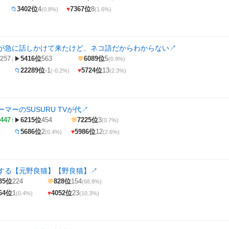
3402位
4
7367位
8
📁
♥
(0.8%)
(1.6%)
が急に話しかけて来たけど、ネコ語だからわからない
↗
257↓
5416位
563
6089位
5
▶
💬
(0.9%)
22289位
-1
5724位
13
📁
♥
(-0.2%)
(2.3%)
マーのSUSURU TVが代
↗
447↑
6215位
454
7225位
3
▶
💬
(0.7%)
5686位
2
5986位
12
📁
♥
(0.4%)
(2.6%)
する【元野良猫】【野良猫】
↗
35位
224
828位
154
💬
(68.8%)
64位
1
4052位
23
♥
(0.4%)
(10.3%)