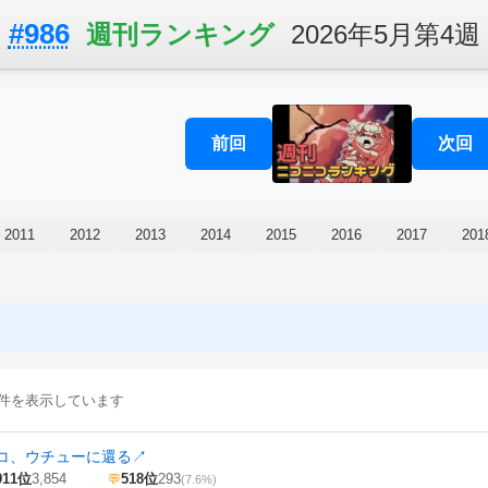
#986
週刊ランキング
2026年5月第4週
前回
次回
2011
2012
2013
2014
2015
2016
2017
201
100 件を表示しています
コ、ウチューに還る
↗
911位
3,854
518位
293
💬
(7.6%)