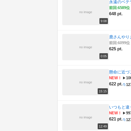
永遠のベテ
前回:6589位 
no image
648 pt.
9:08
鹿さんやり
前回:6099位 
no image
625 pt.
0:05
懸命に近づ
NEW！
10
▶
no image
622 pt.
12
📁
15:15
いつもと違
NEW！
99
▶
no image
621 pt.
12
📁
12:49