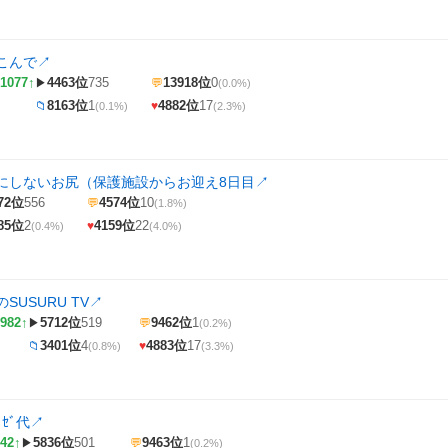
こんで
↗
1077↑
4463位
735
13918位
0
▶
💬
(0.0%)
8163位
1
4882位
17
📁
♥
(0.1%)
(2.3%)
にしないお尻（保護施設からお迎え8日目
↗
72位
556
4574位
10
💬
(1.8%)
85位
2
4159位
22
♥
(0.4%)
(4.0%)
SUSURU TV
↗
982↑
5712位
519
9462位
1
▶
💬
(0.2%)
3401位
4
4883位
17
📁
♥
(0.8%)
(3.3%)
ﾞｾﾞ代
↗
42↑
5836位
501
9463位
1
▶
💬
(0.2%)