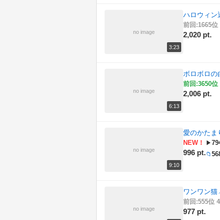
ハロウィン
前回:1665位 
no image
2,020 pt.
3:23
ボロボロの
前回:3650位 
no image
2,006 pt.
6:13
愛のかたま
NEW！
79
▶
no image
996 pt.
56
📁
9:10
ワンワン猫
前回:555位 4
no image
977 pt.