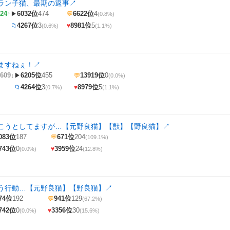
ラン子猫、最期の返事
↗
24↑
6032位
474
6622位
4
▶
💬
(0.8%)
4267位
3
8981位
5
📁
♥
(0.6%)
(1.1%)
ますねぇ！
↗
609↓
6205位
455
13919位
0
▶
💬
(0.0%)
4264位
3
8979位
5
📁
♥
(0.7%)
(1.1%)
こうとしてますが…【元野良猫】【獣】【野良猫】
↗
083位
187
671位
204
💬
(109.1%)
743位
0
3959位
24
♥
(0.0%)
(12.8%)
う行動…【元野良猫】【野良猫】
↗
74位
192
941位
129
💬
(67.2%)
742位
0
3356位
30
♥
(0.0%)
(15.6%)