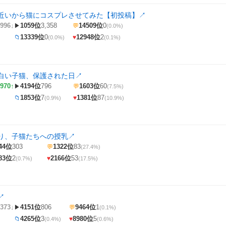
近いから猫にコスプレさせてみた【初投稿】
↗
996↓
1059位
3,358
14509位
0
▶
💬
(0.0%)
13339位
0
12948位
2
📁
♥
(0.0%)
(0.1%)
白い子猫、保護された日
↗
970↑
4194位
796
1603位
60
▶
💬
(7.5%)
1853位
7
1381位
87
📁
♥
(0.9%)
(10.9%)
り、子猫たちへの授乳
↗
44位
303
1322位
83
💬
(27.4%)
83位
2
2166位
53
♥
(0.7%)
(17.5%)
↗
373↓
4151位
806
9464位
1
▶
💬
(0.1%)
4265位
3
8980位
5
📁
♥
(0.4%)
(0.6%)