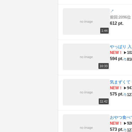
↗
前回:2096位 
no image
612 pt.
1:44
やっぱり 
NEW！
10
▶
no image
594 pt.
81
📁
10:33
気まずくて
NEW！
94
▶
no image
575 pt.
12
📁
11:42
おやつ食べ
NEW！
92
▶
no image
573 pt.
12
📁