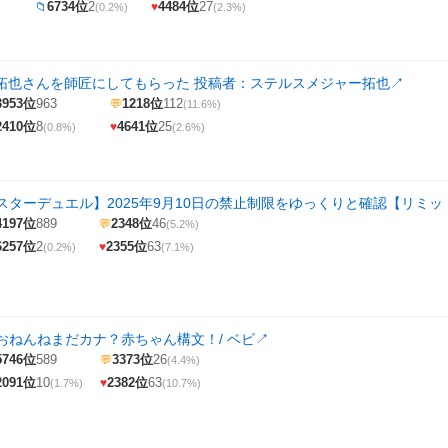
6734位
2
4484位
27
📁
♥
(0.2%)
(2.3%)
て拓也さんを師匠にしてもらった 投稿者：ステルスメジャー拓也
↗
3953位
963
1218位
112
💬
(11.6%)
2410位
8
4641位
25
♥
(0.8%)
(2.6%)
スターデュエル】2025年9月10日の禁止制限をゆっくりと確認【リミ
4197位
889
2348位
46
💬
(5.2%)
6257位
2
2355位
63
♥
(0.2%)
(7.1%)
おねんねまだカナ？赤ちゃん構文！/ ベビ
↗
5746位
589
3373位
26
💬
(4.4%)
2091位
10
2382位
63
♥
(1.7%)
(10.7%)