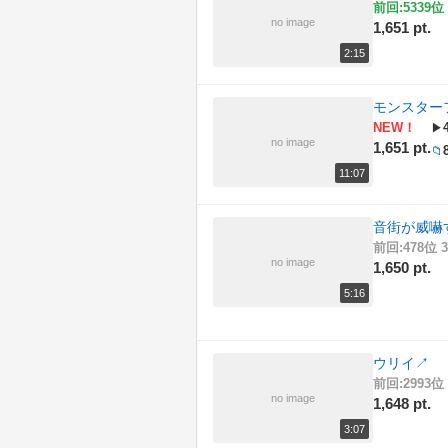
前回:5339位 
no image
1,651 pt.
2:15
モンスター
NEW！
▶
no image
1,651 pt.
📁
11:07
音街が威嚇するだ
前回:478位 3
no image
1,650 pt.
5:16
ウリイ
↗
前回:2993位 
no image
1,648 pt.
3:07