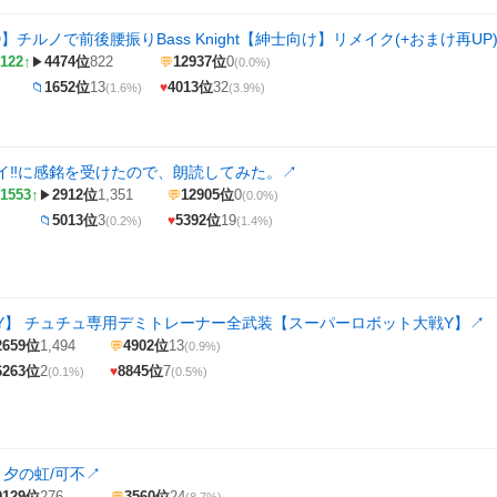
】チルノで前後腰振りBass Knight【紳士向け】リメイク(+おまけ再UP
122↑
4474位
822
12937位
0
▶
💬
(0.0%)
1652位
13
4013位
32
📁
♥
(1.6%)
(3.9%)
イ‼️に感銘を受けたので、朗読してみた。
↗
1553↑
2912位
1,351
12905位
0
▶
💬
(0.0%)
5013位
3
5392位
19
📁
♥
(0.2%)
(1.4%)
Y】 チュチュ専用デミトレーナー全武装【スーパーロボット大戦Y】
↗
2659位
1,494
4902位
13
💬
(0.9%)
6263位
2
8845位
7
♥
(0.1%)
(0.5%)
 夕の虹/可不
↗
9129位
276
3560位
24