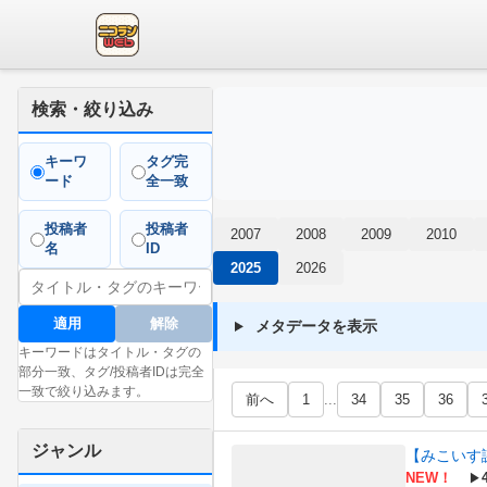
検索・絞り込み
キーワ
タグ完
ード
全一致
投稿者
投稿者
2007
2008
2009
2010
名
ID
2025
2026
適用
解除
メタデータを表示
キーワードはタイトル・タグの
部分一致、タグ/投稿者IDは完全
一致で絞り込みます。
前へ
1
...
34
35
36
ジャンル
【みこいす
NEW！
▶