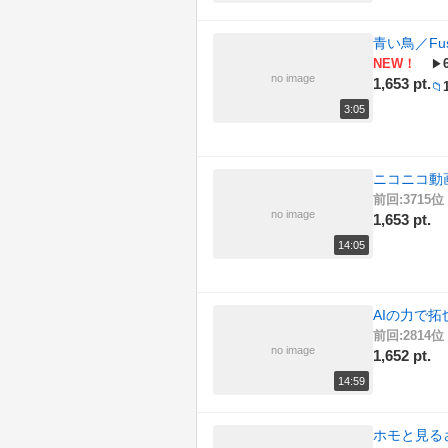
青い鳥／Fush
NEW！
▶
no image
1,653 pt.
📁
3:05
ニコニコ動
前回:3715位 
no image
1,653 pt.
14:05
AIの力で
前回:2814位 
no image
1,652 pt.
14:59
ホモと見る