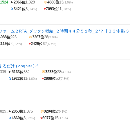
1524↑
2966位
1,328
4880位
13
▶
💬
(1.0%)
3421位
5
7093位
11
📁
♥
(0.4%)
(0.8%)
ファーム２RTA_ダックン種編_２時間４４分５１秒_２/？【３３体目/
4088位
923
3267位
28
💬
(3.0%)
8119位
2
2429位
62
♥
(0.2%)
(6.7%)
け (long ver.)
↗
339↓
5163位
682
3233位
28
▶
💬
(4.1%)
1922位
11
2908位
50
📁
♥
(1.6%)
(7.3%)
825↓
2853位
1,376
9204位
2
▶
💬
(0.1%)
4860位
3
6077位
15
📁
♥
(0.2%)
(1.1%)