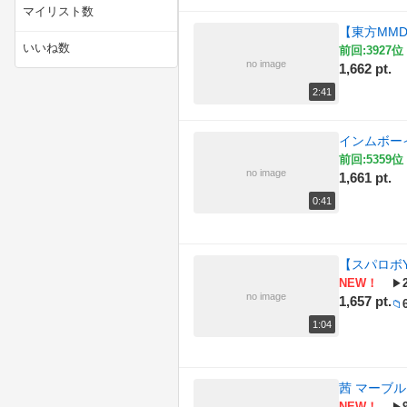
(63)
動物
マイリスト数
【東方MMD
(103)
技術・工作
いいね数
前回:3927位 
no image
1,662 pt.
(345)
料理
2:41
(281)
旅行・アウトドア
インムボー
(190)
社会・政治・時事
前回:5359位 
no image
1,661 pt.
(35)
自然
0:41
(424)
解説・講座
【スパロボ
(2498)
音楽・サウンド
NEW！
▶
no image
1,657 pt.
📁
1:04
茜 マーブル
NEW！