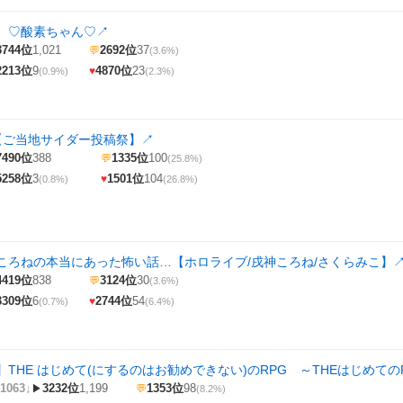
 ♡酸素ちゃん♡
↗
3744位
1,021
2692位
37
💬
(3.6%)
2213位
9
4870位
23
♥
(0.9%)
(2.3%)
2【ご当地サイダー投稿祭】
↗
7490位
388
1335位
100
💬
(25.8%)
5258位
3
1501位
104
♥
(0.8%)
(26.8%)
ころねの本当にあった怖い話…【ホロライブ/戌神ころね/さくらみこ】
4419位
838
3124位
30
💬
(3.6%)
3309位
6
2744位
54
♥
(0.7%)
(6.4%)
THE はじめて(にするのはお勧めできない)のRPG ～THEはじめてのRPG
1063↓
3232位
1,199
1353位
98
▶
💬
(8.2%)