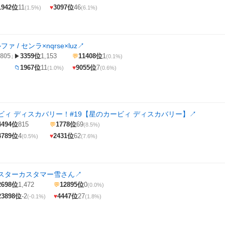
1942位
11
3097位
46
♥
(1.5%)
(6.1%)
ァ / センラ×nqrse×luz
↗
805↓
3359位
1,153
11408位
1
▶
💬
(0.1%)
1967位
11
9055位
7
📁
♥
(1.0%)
(0.6%)
ビィ ディスカバリー！#19【星のカービィ ディスカバリー】
↗
4494位
815
1778位
69
💬
(8.5%)
4789位
4
2431位
62
♥
(0.5%)
(7.6%)
スターカスタマー雪さん
↗
2698位
1,472
12895位
0
💬
(0.0%)
23898位
-2
4447位
27
♥
(-0.1%)
(1.8%)