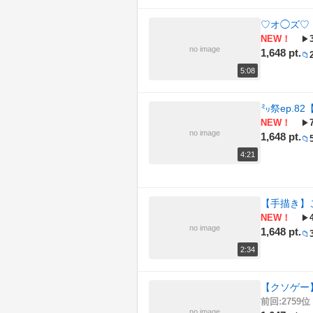
♡オ◯ズ♡
NEW！
▶
no image
1,648 pt.
📁
5:08
㍉祭ep.8
NEW！
▶
no image
1,648 pt.
📁
4:21
【手描き】
NEW！
▶
no image
1,648 pt.
📁
2:34
【クソゲー】
前回:2759位 
no image