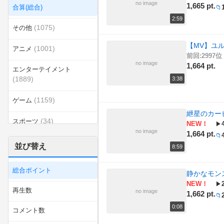
no image
1,665 pt.
合算(総合)
📁
2:59
(1075)
その他
【MV】ユルフ
(1001)
アニメ
前回:2997位 
no image
1,664 pt.
エンターテイメント
(1889)
3:38
(1159)
ゲーム
紲星のカー
(34)
スポーツ
NEW！
▶
no image
1,664 pt.
📁
(329)
ダンス
並び替え
8:59
(105)
ラジオ
総合ポイント
静かなモン
(52)
NEW！
乗り物
▶
再生数
no image
1,662 pt.
📁
(417)
例のソレ
0:08
コメント数