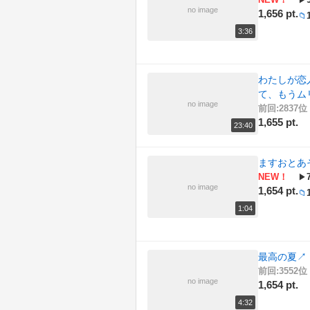
▶
no image
1,656 pt.
📁
3:36
わたしが恋
て、もうム
no image
前回:2837位 
1,655 pt.
23:40
ますおとあ
NEW！
▶
no image
1,654 pt.
📁
1:04
最高の夏
↗
前回:3552位 
no image
1,654 pt.
4:32