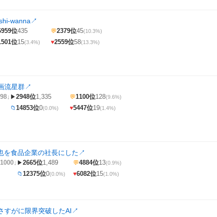
i-wanna
↗
6959位
435
2379位
45
💬
(10.3%)
1501位
15
2559位
58
♥
(3.4%)
(13.3%)
画流星群
↗
98↓
2948位
1,335
1100位
128
▶
💬
(9.6%)
14853位
0
5447位
19
📁
♥
(0.0%)
(1.4%)
拓也を食品企業の社長にした
↗
1000↓
2665位
1,489
4884位
13
▶
💬
(0.9%)
12375位
0
6082位
15
📁
♥
(0.0%)
(1.0%)
さすがに限界突破したAI
↗