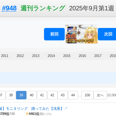
#948
週刊ランキング
2025年9月第1週
前回
次回
2011
2012
2013
2014
2015
2016
2017
201
37
38
39
40
41
42
43
44
...
100
次へ
10,0
誕】モニタリング 踊ってみた【浅葱】
↗
4789位
749
4461位
16
💬
(2.1%)