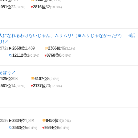
💬
(8.7%)
1051位
22
2816位
52
♥
(8.0%)
(18.8%)
人になれるわけないじゃん、ムリムリ!（※ムリじゃなかった!?） 6話
リ!
↗
972↓
2668位
1,489
2366位
46
▶
💬
(3.1%)
12112位
1
8768位
8
📁
♥
(0.1%)
(0.5%)
そぼう
↗
7425位
393
6107位
8
💬
(2.0%)
1561位
14
2137位
70
♥
(3.6%)
(17.8%)
259↓
2834位
1,391
8450位
3
▶
💬
(0.2%)
3563位
5
9544位
6
📁
♥
(0.4%)
(0.4%)