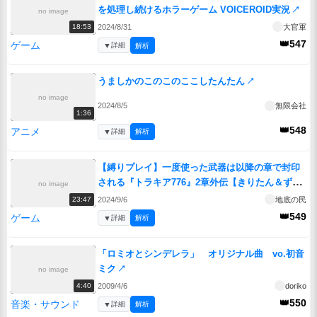
を処理し続けるホラーゲーム VOICEROID実況
↗
no image
2024/8/31
大官軍
18:53
👑547
ゲーム
▼
詳細
解析
うましかのこのこのここしたんたん
↗
no image
2024/8/5
無限会社
1:36
👑548
アニメ
▼
詳細
解析
【縛りプレイ】一度使った武器は以降の章で封印
される『トラキア776』2章外伝【きりたん＆ずん
no image
だもん実況】
↗
2024/9/6
地底の民
23:47
👑549
ゲーム
▼
詳細
解析
「ロミオとシンデレラ」 オリジナル曲 vo.初音
ミク
↗
no image
2009/4/6
doriko
4:40
👑550
音楽・サウンド
▼
詳細
解析