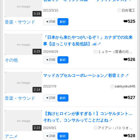
no image
2013/3/10
日向電工
3:18
👑525
音楽・サウンド
▼
詳細
解析
「日本から来たやつがいるぞ！」カナダでの出来
事【ほっこりする拓也話】.ai
↗
no image
2024/8/29
ミュラー（普通の日本人です）
3:25
👑526
その他
▼
詳細
解析
マッドカプセルコーポレーション／初音ミク
↗
no image
2022/7/9
sakkyoku645
2:14
👑527
音楽・サウンド
▼
詳細
解析
【負けヒロインが多すぎる！】コンサルタント…
それって、コンサルってことだよね
↗
no image
2024/9/1
アイアン・パトリオット・mk2
2:23
👑528
アニメ
▼
詳細
解析