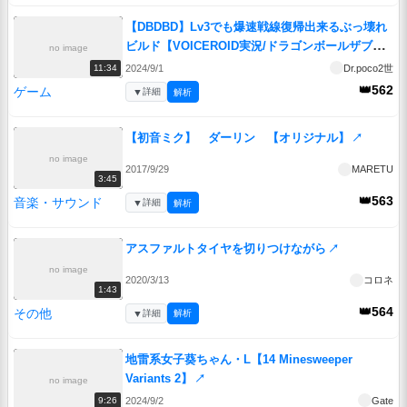
【DBDBD】Lv3でも爆速戦線復帰出来るぶっ壊れ
ビルド【VOICEROID実況/ドラゴンボールザブレ
no image
イカーズ】
↗
2024/9/1
Dr.poco2世
11:34
👑562
ゲーム
▼
詳細
解析
【初音ミク】 ダーリン 【オリジナル】
↗
no image
2017/9/29
MARETU
3:45
👑563
音楽・サウンド
▼
詳細
解析
アスファルトタイヤを切りつけながら
↗
no image
2020/3/13
コロネ
1:43
👑564
その他
▼
詳細
解析
地雷系女子葵ちゃん・L【14 Minesweeper
Variants 2】
↗
no image
2024/9/2
Gate
9:26