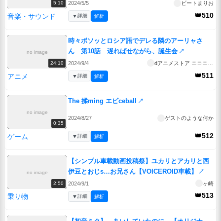
2024/5/5
ビートまりお
5:10
👑510
音楽・サウンド
▼
詳細
解析
時々ボソッとロシア語でデレる隣のアーリャさ
ん 第10話 遅ればせながら、誕生会
↗
no image
2024/9/4
dアニメストア ニコニコ支店
24:10
👑511
アニメ
▼
詳細
解析
The 揉ming エビceball
↗
no image
2024/8/27
ゲストのような何か
0:35
👑512
ゲーム
▼
詳細
解析
【シンプル車載動画投稿祭】ユカリとアカリと西
伊豆とおじs…お兄さん【VOICEROID車載】
↗
no image
2024/9/1
ヶ崎
2:50
👑513
乗り物
▼
詳細
解析