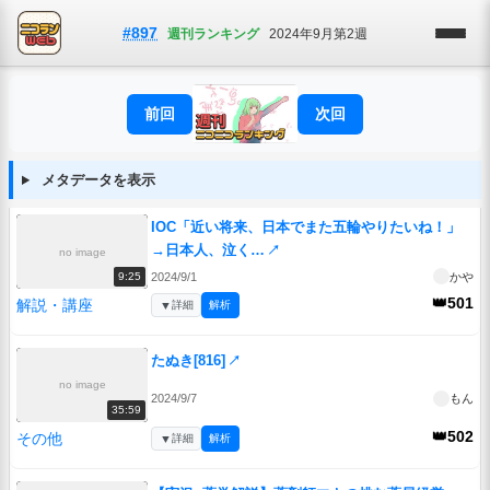
#897
週刊ランキング
2024年9月第2週
前回
次回
メタデータを表示
IOC「近い将来、日本でまた五輪やりたいね！」
→日本人、泣く…
↗
no image
2024/9/1
かや
9:25
👑501
解説・講座
▼
詳細
解析
たぬき[816]
↗
no image
2024/9/7
もん
35:59
👑502
その他
▼
詳細
解析