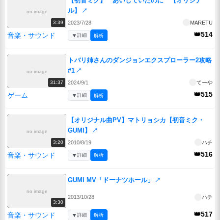
【初音ミク】 あいしていたのに 【オリジナ
ル】
↗
no image
2023/7/28
MARETU
3:39
👑514
音楽・サウンド
▼
詳細
解析
トバリ姉さんのダンジョンエクスプローラー2攻略
#1
↗
no image
2024/9/1
てーや
31:37
👑515
ゲーム
▼
詳細
解析
【オリジナル曲PV】マトリョシカ【初音ミク・
GUMI】
↗
no image
2010/8/19
ハチ
3:20
👑516
音楽・サウンド
▼
詳細
解析
GUMI MV「ドーナツホール」
↗
no image
2013/10/28
ハチ
3:30
👑517
音楽・サウンド
▼
詳細
解析