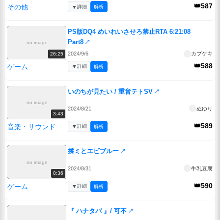
👑587
その他
▼
詳細
解析
PS版DQ4 めいれいさせろ禁止RTA 6:21:08
Part8
↗
no image
2024/9/6
カプケキ
26:25
👑588
ゲーム
▼
詳細
解析
いのちが見たい / 重音テトSV
↗
no image
2024/8/21
ぬゆり
3:43
👑589
音楽・サウンド
▼
詳細
解析
揉ミとエビブルー
↗
no image
2024/8/31
牛乳豆腐
0:36
👑590
ゲーム
▼
詳細
解析
『 ハナタバ 』/ 可不
↗