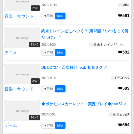
no image
2022/11/19
MIMI
2:30
👑591
音楽・サウンド
▼
詳細
解析
終末トレインどこへいく？ 第12話「いつもって何
だっけ」
↗
no image
2024/8/30
終末トレインどこへいく？
23:40
👑592
アニメ
▼
詳細
解析
DECO*27 - 乙女解剖 feat. 初音ミク
↗
no image
2019/1/18
DECO*27
3:49
👑593
音楽・サウンド
▼
詳細
解析
◆ポケモンスカーレット 実況プレイ◆part32
↗
no image
2024/8/31
稲葉百万鉄
36:40
👑594
ゲーム
▼
詳細
解析