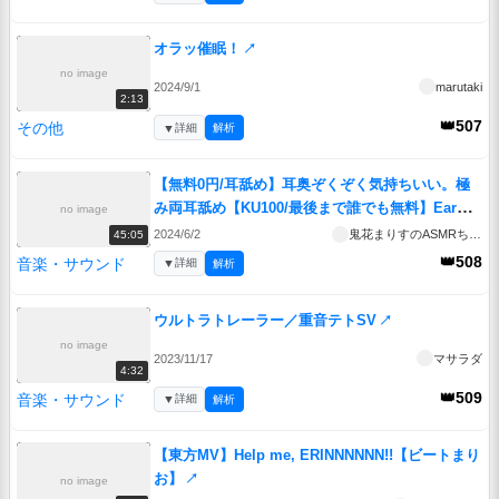
オラッ催眠！
↗
no image
2024/9/1
marutaki
2:13
👑507
その他
▼
詳細
解析
【無料0円/耳舐め】耳奥ぞくぞく気持ちいい。極
み両耳舐め【KU100/最後まで誰でも無料】Ear
no image
licking
↗
2024/6/2
鬼花まりすのASMRちゃんねる。
45:05
👑508
音楽・サウンド
▼
詳細
解析
ウルトラトレーラー／重音テトSV
↗
no image
2023/11/17
マサラダ
4:32
👑509
音楽・サウンド
▼
詳細
解析
【東方MV】Help me, ERINNNNNN!!【ビートまり
お】
↗
no image