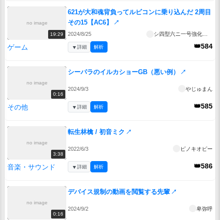
621が大和魂背負ってルビコンに乗り込んだ 2周目
その15【AC6】
↗
no image
2024/8/25
シ四型六ニ一号強化人間
19:29
👑584
ゲーム
▼
詳細
解析
シーパラのイルカショーGB（悪い例）
↗
no image
2024/9/3
やじゅまん
0:16
👑585
その他
▼
詳細
解析
転生林檎 / 初音ミク
↗
no image
2022/6/3
ピノキオピー
3:38
👑586
音楽・サウンド
▼
詳細
解析
デバイス規制の動画を閲覧する先輩
↗
no image
2024/9/2
卑弥呼
0:16