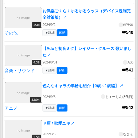
お気楽ごくらくゆるゆるウッス（デバイス規制完
全対策版）
↗
no image
2024/9/2
帽子屋
1:38
👑540
その他
▼
詳細
解析
【Adoと初音ミク】レイジー・クルーズ 歌いまし
た
↗
no image
2024/8/31
Ado
4:38
👑541
音楽・サウンド
▼
詳細
解析
色んなキャラの年齢を紹介【0歳～1歳編】
↗
no image
2024/9/6
じょーしん(3代目)
32:04
👑542
アニメ
▼
詳細
解析
ド屑 / 歌愛ユキ
↗
no image
2022/3/5
なきそ
1:58