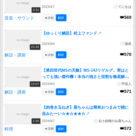
no image
2023/4/7
てにをは
3:31
👑569
音楽・サウンド
▼
詳細
解析
【ゆっくり解説】村上ファンド
↗
no image
2024/9/6
係長
23:36
👑570
解説・講座
▼
詳細
解析
【第四世代MSの天敵】MS-14Jリゲルグ。実はと
っても強い傑作機！本当の強さと役割を徹底解説
no image
【ガンダムZZ】
↗
2024/9/3
宇宙人
15:07
👑571
解説・講座
▼
詳細
解析
【肉巻き玉ねぎ】葵ちゃんは簡単おつまみで雑に
呑みたーい☆★☆★★☆
↗
no image
2024/9/7
るけ@雑のみ葵ちゃん
2:20
👑572
料理
▼
詳細
解析