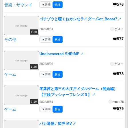
👑576
音楽・サウンド
▼
詳細
解析
ゴチゾウと聴くおカシなライダー.Got_Boost?
↗
no image
2024/8/31
ゲスト
1:20
👑577
その他
▼
詳細
解析
Undiscovered SHRIMP
↗
no image
2024/8/29
ゲスト
1:25
👑578
ゲーム
▼
詳細
解析
琴葉茜と第三の大江戸メダルゲーム（開始編）
【古銭プッシャーフレンズ３】
↗
no image
2024/8/31
moco78
6:16
👑579
ゲーム
▼
詳細
解析
バカ通信 / 知声 MV
↗