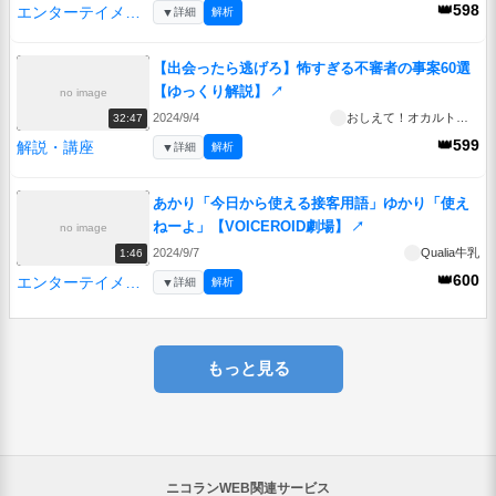
👑598
エンターテイメント
▼
詳細
解析
【出会ったら逃げろ】怖すぎる不審者の事案60選
【ゆっくり解説】
↗
no image
2024/9/4
おしえて！オカルト先生
32:47
👑599
解説・講座
▼
詳細
解析
あかり「今日から使える接客用語」ゆかり「使え
ねーよ」【VOICEROID劇場】
↗
no image
2024/9/7
Qualia牛乳
1:46
👑600
エンターテイメント
▼
詳細
解析
もっと見る
ニコランWEB関連サービス