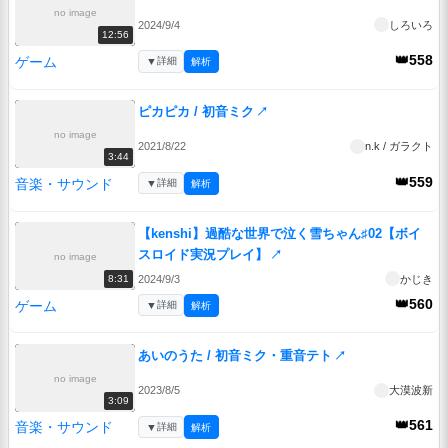
no image
2024/9/4
しろいろ
12:56
👑558
ゲーム
▼
詳細
解析
ピカピカ / 初音ミク
↗
no image
2021/8/22
n.k / ガラクト
3:44
👑559
音楽・サウンド
▼
詳細
解析
【kenshi】過酷な世界で泣く雪ちゃん♯02【ボイ
スロイド実況プレイ】
↗
no image
2024/9/3
かじき
8:31
👑560
ゲーム
▼
詳細
解析
あいのうた / 初音ミク・重音テト
↗
no image
2023/8/5
大漠波新
3:09
👑561
音楽・サウンド
▼
詳細
解析