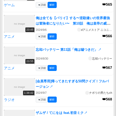
👑565
ゲーム
▼
詳細
解析
俺は全てを【パリイ】する〜逆勘違いの世界最強
は冒険者になりたい〜 第10話 俺は皇帝の威を
no image
パリイする
↗
2024/9/6
dアニメストア ニコニコ支店
23:45
👑566
アニメ
▼
詳細
解析
忘却バッテリー 第11話「俺は嘘つきだ」
↗
no image
2024/8/30
忘却バッテリー
23:55
👑567
アニメ
▼
詳細
解析
[会員専用]帰ってきたすぎる50問クイズ！フルバ
ージョン
↗
no image
2024/9/7
ナポリの男たちch
1:38:42
👑568
ラジオ
▼
詳細
解析
ザムザ / てにをは feat.初音ミク
↗