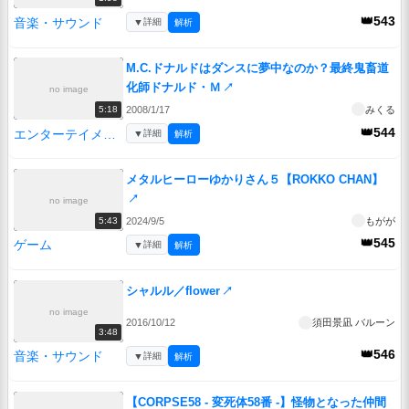
👑543
音楽・サウンド
▼
詳細
解析
M.C.ドナルドはダンスに夢中なのか？最終鬼畜道
化師ドナルド・Ｍ
↗
no image
2008/1/17
みくる
5:18
👑544
エンターテイメント
▼
詳細
解析
メタルヒーローゆかりさん５【ROKKO CHAN】
↗
no image
2024/9/5
もがが
5:43
👑545
ゲーム
▼
詳細
解析
シャルル／flower
↗
no image
2016/10/12
須田景凪 バルーン
3:48
👑546
音楽・サウンド
▼
詳細
解析
【CORPSE58 - 変死体58番 -】怪物となった仲間