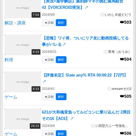
【実況×薬学解説】薬剤師マキの挑む薬局経営
#2【VOICEROID実況】
↗
no image
2024/9/8
いわし＠超ビビリ
7:04
👑503
解説・講座
▼
詳細
解析
【悲報】ワイ将、ついにリア友に動画投稿してる
事がバレる
↗
no image
2024/8/31
青海（おうみ）
8:33
👑504
料理
▼
詳細
解析
【評価未定】Slate any% RTA 00:00:22【72円】
↗
no image
2024/9/1
oresamその2
8:33
👑505
ゲーム
▼
詳細
解析
621が大和魂背負ってルビコンに乗り込んだ 2周目
その16【AC6】
↗
no image
2024/9/8
シ四型六ニ一号強化人間
28:23
👑506
ゲーム
▼
詳細
解析