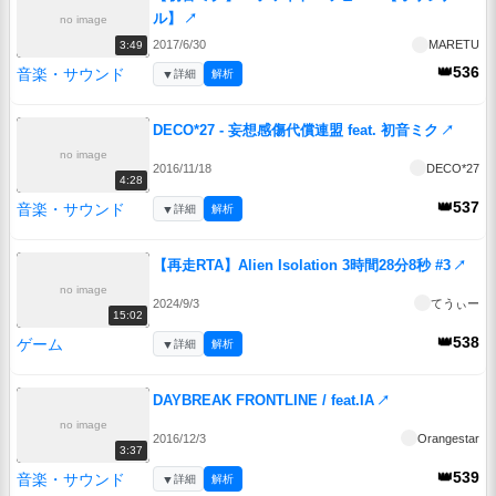
ル】
↗
no image
2017/6/30
MARETU
3:49
👑536
音楽・サウンド
▼
詳細
解析
DECO*27 - 妄想感傷代償連盟 feat. 初音ミク
↗
no image
2016/11/18
DECO*27
4:28
👑537
音楽・サウンド
▼
詳細
解析
【再走RTA】Alien Isolation 3時間28分8秒 #3
↗
no image
2024/9/3
てうぃー
15:02
👑538
ゲーム
▼
詳細
解析
DAYBREAK FRONTLINE / feat.IA
↗
no image
2016/12/3
Orangestar
3:37
👑539
音楽・サウンド
▼
詳細
解析