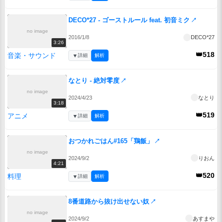
DECO*27 - ゴーストルール feat. 初音ミク
↗
no image
2016/1/8
DECO*27
3:26
👑518
音楽・サウンド
▼
詳細
解析
なとり - 絶対零度
↗
no image
2024/4/23
なとり
3:18
👑519
アニメ
▼
詳細
解析
おつかれごはん#165「鶏飯」
↗
no image
2024/9/2
りおん
4:21
👑520
料理
▼
詳細
解析
8番道路から抜け出せない奴
↗
no image
2024/9/2
あすまや