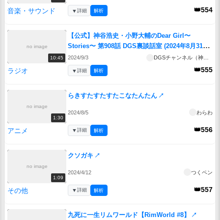
👑554
音楽・サウンド
▼
詳細
解析
【公式】神谷浩史・小野大輔のDear Girl〜
Stories〜 第908話 DGS裏談話室 (2024年8月31日
no image
放送分)
↗
2024/9/3
DGSチャンネル（神谷浩史・小野大輔のDear Girl~Stories~）
10:45
👑555
ラジオ
▼
詳細
解析
らきすたすたすたこなたんたん
↗
no image
2024/8/5
わらわ
1:30
👑556
アニメ
▼
詳細
解析
クソガキ
↗
no image
2024/4/12
つくペン
1:09
👑557
その他
▼
詳細
解析
九死に一生リムワールド【RimWorld #8】
↗