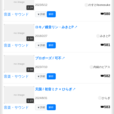
no image
2023/5/12
のすけ/isonosuke
2:29
👑580
音楽・サウンド
▼
詳細
解析
ロキ／鏡音リン・みきとP
↗
no image
2018/2/27
みきとP
3:50
👑581
音楽・サウンド
▼
詳細
解析
プロポーズ / 可不
↗
no image
2023/7/10
内緒のピアス
3:58
👑582
音楽・サウンド
▼
詳細
解析
天国 / 初音ミク × ひらぎ
↗
no image
2024/8/31
ひらぎ
1:15
👑583
音楽・サウンド
▼
詳細
解析