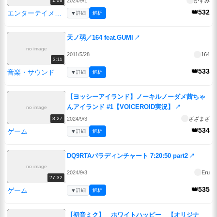
2024/9/1
かすみ
1:08
👑532
エンターテイメント
▼
詳細
解析
天ノ弱／164 feat.GUMI
↗
no image
2011/5/28
164
3:11
👑533
音楽・サウンド
▼
詳細
解析
【ヨッシーアイランド】ノーキルノーダメ茜ちゃ
んアイランド #1【VOICEROID実況】
↗
no image
2024/9/3
ざざまざ
8:27
👑534
ゲーム
▼
詳細
解析
DQ9RTAパラディンチャート 7:20:50 part2
↗
no image
2024/9/3
Eru
27:32
👑535
ゲーム
▼
詳細
解析
【初音ミク】 ホワイトハッピー 【オリジナ