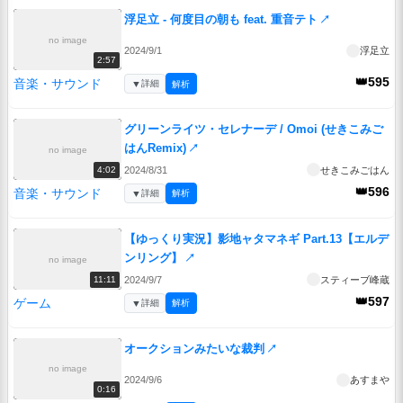
浮足立 - 何度目の朝も feat. 重音テト
↗
no image
2024/9/1
浮足立
2:57
👑595
音楽・サウンド
▼
詳細
解析
グリーンライツ・セレナーデ / Omoi (せきこみご
はんRemix)
↗
no image
2024/8/31
せきこみごはん
4:02
👑596
音楽・サウンド
▼
詳細
解析
【ゆっくり実況】影地ャタマネギ Part.13【エルデ
ンリング】
↗
no image
2024/9/7
スティーブ峰蔵
11:11
👑597
ゲーム
▼
詳細
解析
オークションみたいな裁判
↗
no image
2024/9/6
あすまや
0:16