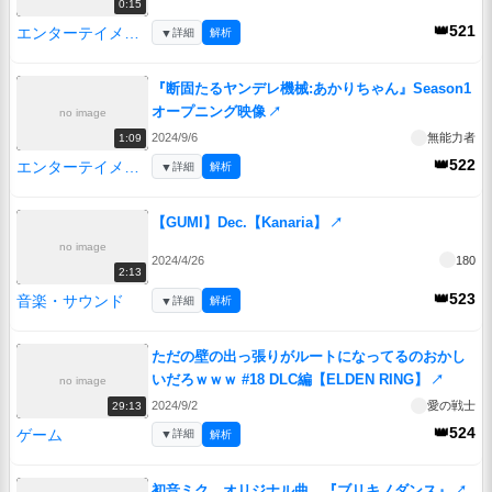
0:15
👑521
エンターテイメント
▼
詳細
解析
『断固たるヤンデレ機械:あかりちゃん』Season1
オープニング映像
↗
no image
2024/9/6
無能力者
1:09
👑522
エンターテイメント
▼
詳細
解析
【GUMI】Dec.【Kanaria】
↗
no image
2024/4/26
180
2:13
👑523
音楽・サウンド
▼
詳細
解析
ただの壁の出っ張りがルートになってるのおかし
いだろｗｗｗ #18 DLC編【ELDEN RING】
↗
no image
2024/9/2
愛の戦士
29:13
👑524
ゲーム
▼
詳細
解析
初音ミク オリジナル曲 『ブリキノダンス』
↗