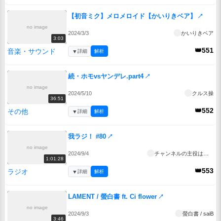
【初音ミク】メロメロイド【かいりきベア】
↗
no image
2024/3/3
かいりきベア
3:03
👑551
音楽・サウンド
▼
詳細
解析
続・ホモvsヤンデレ.part4
↗
no image
2024/5/10
クルス操
36:51
👑552
その他
▼
詳細
解析
我ラジ！ #80
↗
no image
2024/9/4
チャンネルの主役は我々だ！
1:01:28
👑553
ラジオ
▼
詳細
解析
LAMENT / 螢白書 ft. Ci flower
↗
no image
2024/9/3
螢白書 / saiB
3:46