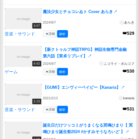
魔法少女とチョコレゐト Cover あらき
↗
no image
2024/9/7
あらき
3:07
👑529
音楽・サウンド
▼
詳細
解析
【新クトゥルフ神話TRPG】神話生物専門金融
第六話【実卓リプレイ】
↗
no image
2024/9/7
ニコライ・ボルコフ
4:42
👑530
ゲーム
▼
詳細
解析
【GUMI】エンヴィーベイビー【Kanaria】
↗
no image
2021/2/13
kanaria
2:15
👑531
音楽・サウンド
▼
詳細
解析
誕生日だけツッコミがうまくなる冥鳴ひまり【 冥
鳴ひまり誕生祭2024 #かすみそうなろいど 】
↗
no image