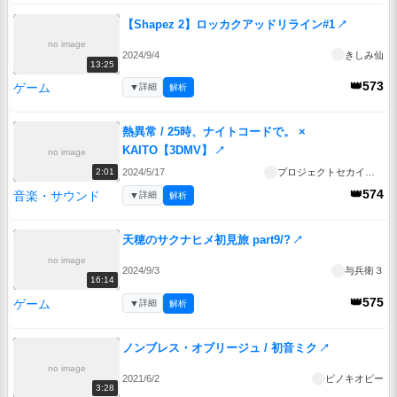
【Shapez 2】ロッカクアッドリライン#1
↗
no image
2024/9/4
きしみ仙
13:25
👑573
ゲーム
▼
詳細
解析
熱異常 / 25時、ナイトコードで。 ×
KAITO【3DMV】
↗
no image
2024/5/17
プロジェクトセカイ公式
2:01
👑574
音楽・サウンド
▼
詳細
解析
天穂のサクナヒメ初見旅 part9/?
↗
no image
2024/9/3
与兵衛３
16:14
👑575
ゲーム
▼
詳細
解析
ノンブレス・オブリージュ / 初音ミク
↗
no image
2021/6/2
ピノキオピー
3:28