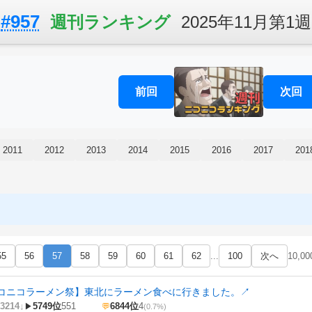
#957
週刊ランキング
2025年11月第1週
前回
次回
2011
2012
2013
2014
2015
2016
2017
201
55
56
57
58
59
60
61
62
...
100
次へ
10,0
コニコラーメン祭】東北にラーメン食べに行きました。
↗
3214↓
5749位
551
6844位
4
▶
💬
(0.7%)