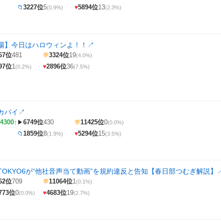
3227位
5
5894位
13
📁
♥
(0.9%)
(2.3%)
O劇場】今日はハロウィンよ！！
↗
67位
481
3324位
19
💬
(4.0%)
97位
1
2896位
36
♥
(0.2%)
(7.5%)
カパイ
↗
4300↑
6749位
430
11425位
0
▶
💬
(0.0%)
1859位
8
5294位
15
📁
♥
(1.9%)
(3.5%)
TOKYO6が“他社音声当て動画”を規約違反と告知【春日部つむぎ解説】
62位
709
11064位
1
💬
(0.1%)
773位
0
4683位
19
♥
(0.0%)
(2.7%)