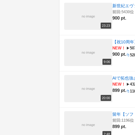
新世紀エヴ
前回:5430位 
no image
900 pt.
23:23
【祝10周
NEW！
50
▶
no image
900 pt.
52
📁
9:06
AIで拓也
NEW！
43
▶
no image
899 pt.
11
📁
20:00
留年【ソフ
前回:1196位 
no image
899 pt.
2:48