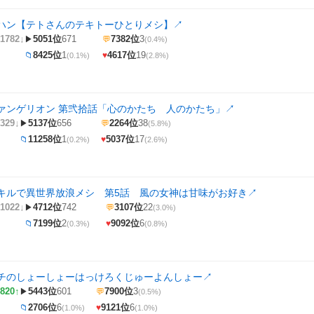
ハン【テトさんのテキトーひとりメシ】
↗
1782↓
5051位
671
7382位
3
▶
💬
(0.4%)
8425位
1
4617位
19
📁
♥
(0.1%)
(2.8%)
ァンゲリオン 第弐拾話「心のかたち 人のかたち」
↗
329↓
5137位
656
2264位
38
▶
💬
(5.8%)
11258位
1
5037位
17
📁
♥
(0.2%)
(2.6%)
キルで異世界放浪メシ 第5話 風の女神は甘味がお好き
↗
1022↓
4712位
742
3107位
22
▶
💬
(3.0%)
7199位
2
9092位
6
📁
♥
(0.3%)
(0.8%)
チのしょーしょーはっけろくじゅーよんしょー
↗
820↑
5443位
601
7900位
3
▶
💬
(0.5%)
2706位
6
9121位
6
📁
♥
(1.0%)
(1.0%)