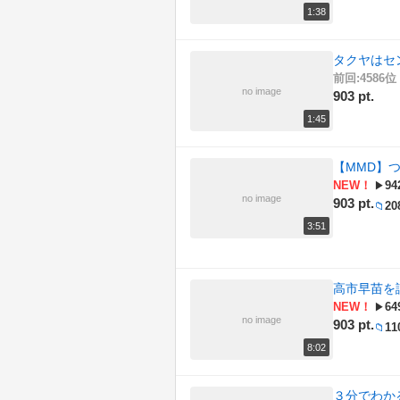
1:38
タクヤはセ
前回:4586位 
no image
903 pt.
1:45
【MMD】
NEW！
94
▶
no image
903 pt.
20
📁
3:51
高市早苗を
NEW！
64
▶
no image
903 pt.
11
📁
8:02
３分でわか