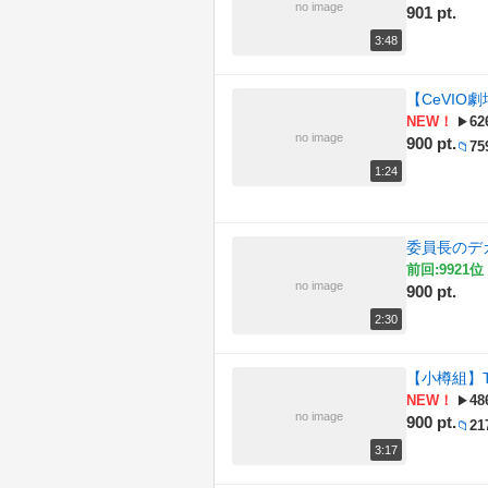
no image
901 pt.
3:48
【CeVI
NEW！
62
▶
no image
900 pt.
75
📁
1:24
委員長のデ
前回:9921位 
no image
900 pt.
2:30
【小樽組】
NEW！
48
▶
no image
900 pt.
21
📁
3:17