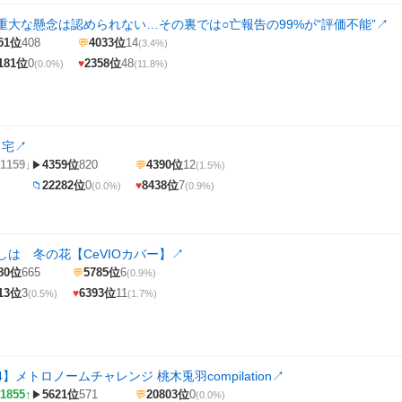
重大な懸念は認められない…その裏では○亡報告の99%が“評価不能”
↗
51位
408
4033位
14
💬
(3.4%)
181位
0
2358位
48
♥
(0.0%)
(11.8%)
自宅
↗
1159↓
4359位
820
4390位
12
▶
💬
(1.5%)
22282位
0
8438位
7
📁
♥
(0.0%)
(0.9%)
しは 冬の花【CeVIOカバー】
↗
80位
665
5785位
6
💬
(0.9%)
13位
3
6393位
11
♥
(0.5%)
(1.7%)
】メトロノームチャレンジ 桃木兎羽compilation
↗
1855↑
5621位
571
20803位
0
▶
💬
(0.0%)