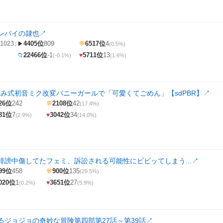
ンパイの隷也
↗
1023↓
4405位
809
6517位
4
▶
💬
(0.5%)
22466位
-1
5711位
13
📁
♥
(-0.1%)
(1.6%)
つみ式初音ミク改変バニーガールで「可愛くてごめん」【sdPBR】
↗
26位
242
2108位
42
💬
(17.4%)
81位
7
3042位
34
♥
(2.9%)
(14.0%)
誹謗中傷してたフェミ、訴訟される可能性にビビッてしまう...
↗
99位
458
900位
135
💬
(29.5%)
020位
1
3651位
27
♥
(0.2%)
(5.9%)
るジョジョの奇妙な冒険第四部第27話～第39話
↗