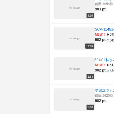
前回:4054位 
no image
903 pt.
3:16
SCP-11451
NEW！
57
▶
no image
902 pt.
34
📁
11:10
ｹﾞｷｶﾞﾘ
NEW！
51
▶
no image
902 pt.
42
📁
1:33
早瀬ユウカ
前回:3620位 
no image
902 pt.
2:10