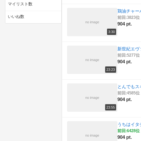
(49)
動物
マイリスト数
鶏油チャー
(70)
技術・工作
いいね数
前回:3823位 
no image
904 pt.
(326)
料理
3:30
(320)
旅行・アウトドア
新世紀エヴ
(226)
社会・政治・時事
前回:5277位 
no image
904 pt.
(39)
自然
23:23
(442)
解説・講座
とんでもス
前回:4585位 
(2491)
音楽・サウンド
no image
904 pt.
23:55
うちはイタ
前回:6428位 
no image
904 pt.