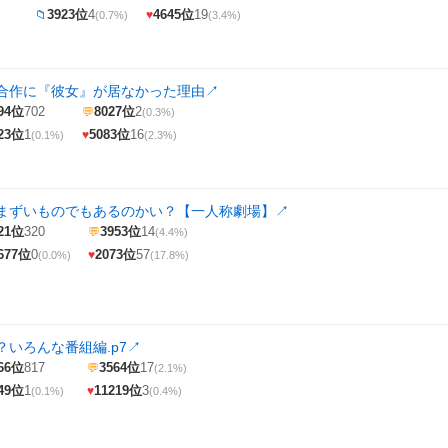
3923位
4
4645位
19
📁
♥
(0.7%)
(3.4%)
合作に『彼女』が居なかった理由
↗
94位
702
8027位
2
💬
(0.3%)
23位
1
5083位
16
♥
(0.1%)
(2.3%)
まずいものでもあるのかい？【一人称劇場】
↗
21位
320
3953位
14
💬
(4.4%)
677位
0
2073位
57
♥
(0.0%)
(17.8%)
？いろんな番組編.p7
↗
66位
817
3564位
17
💬
(2.1%)
49位
1
11219位
3
♥
(0.1%)
(0.4%)