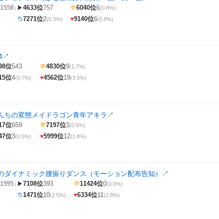
1558↓
4633位
757
6040位
6
▶
💬
(0.8%)
7271位
2
9140位
6
📁
♥
(0.3%)
(0.8%)
4
↗
98位
543
4830位
9
💬
(1.7%)
15位
4
4562位
19
♥
(0.7%)
(3.5%)
林さんちの変態メイドラゴン青年アキラ
↗
17位
659
7197位
3
💬
(0.5%)
47位
3
5999位
12
♥
(0.5%)
(1.8%)
のダイナミック腰振りダンス（モーション配布告知）
↗
1995↓
7108位
393
11424位
0
▶
💬
(0.0%)
1471位
10
6334位
11
📁
♥
(2.5%)
(2.8%)