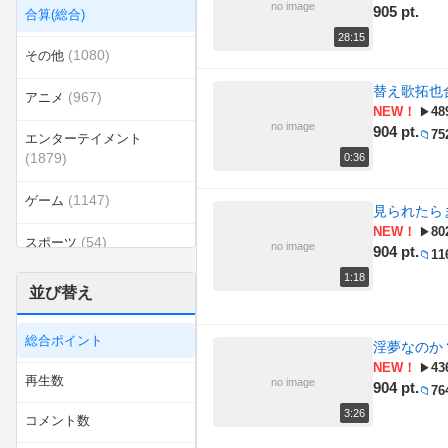
no image
905 pt.
合算(総合)
28:15
(1080)
その他
替え歌拓也
(967)
アニメ
NEW！
48
▶
no image
904 pt.
75
📁
エンターテイメント
(1879)
0:36
(1147)
ゲーム
見られたら
NEW！
80
▶
(54)
スポーツ
no image
904 pt.
11
📁
1:18
(333)
ダンス
並び替え
(120)
ラジオ
総合ポイント
淫夢なのか
(49)
NEW！
43
乗り物
▶
再生数
no image
904 pt.
76
📁
(408)
例のソレ
3:26
コメント数