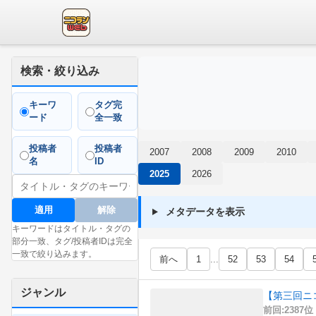
検索・絞り込み
キーワ
タグ完
ード
全一致
投稿者
投稿者
2007
2008
2009
2010
名
ID
2025
2026
適用
解除
メタデータを表示
キーワードはタイトル・タグの
部分一致、タグ/投稿者IDは完全
一致で絞り込みます。
前へ
1
...
52
53
54
ジャンル
【第三回ニ
前回:2387位 