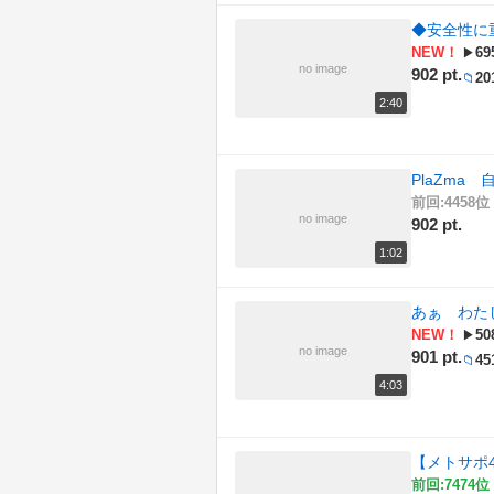
◆安全性に
NEW！
69
▶
no image
902 pt.
20
📁
2:40
PlaZma 
前回:4458位 
no image
902 pt.
1:02
あぁ わた
NEW！
50
▶
no image
901 pt.
45
📁
4:03
【メトサポ4
前回:7474位 