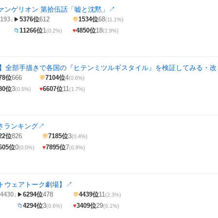
ァンゲリオン 第拾伍話「嘘と沈黙」
↗
193↓
5376位
612
1534位
68
▶
💬
(11.1%)
11266位
1
4850位
18
📁
♥
(0.2%)
(2.9%)
年】全部手描きで各国の『ヒテンミツルギスタイル』を検証してみる・改
78位
666
7104位
4
💬
(0.6%)
80位
3
6607位
11
♥
(0.5%)
(1.7%)
強さランキング
↗
22位
826
7185位
3
💬
(0.4%)
605位
0
7895位
7
♥
(0.0%)
(0.8%)
トウェアトーク劇場】
↗
4430↓
6294位
478
4439位
11
▶
💬
(2.3%)
4294位
3
3409位
29
📁
♥
(0.6%)
(6.1%)