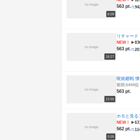
▶
no image
563 pt.
94
📁
8:09
リチャード
NEW！
83
▶
no image
563 pt.
20
📁
18:27
呪術廻戦 
前回:6444位 
no image
563 pt.
23:55
ホモと見る
NEW！
63
▶
no image
562 pt.
11
📁
0:05