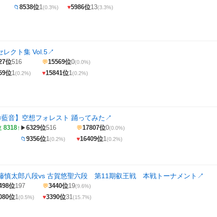
8538位
1
5986位
13
📁
♥
(0.3%)
(3.3%)
セレクト集 Vol.5
↗
27位
516
15569位
0
💬
(0.0%)
59位
1
15841位
1
♥
(0.2%)
(0.2%)
×藍音】空想フォレスト 踊ってみた
↗
 8318↑
6329位
516
17807位
0
▶
💬
(0.0%)
9356位
1
16409位
1
📁
♥
(0.2%)
(0.2%)
藤慎太郎八段vs 古賀悠聖六段 第11期叡王戦 本戦トーナメント
↗
498位
197
3440位
19
💬
(9.6%)
080位
1
3390位
31
♥
(0.5%)
(15.7%)