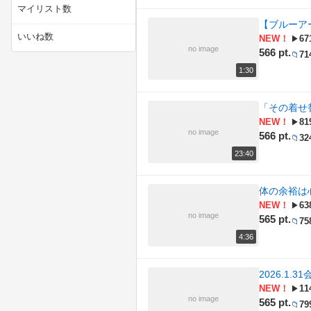
(56)
動物
マイリスト数
【ブルーアー
(83)
技術・工作
いいね数
NEW！
67
▶
no image
566 pt.
71
📁
(421)
料理
1:30
(277)
旅行・アウトドア
「その着せ替
(193)
社会・政治・時事
NEW！
81
▶
no image
566 pt.
32
📁
(44)
自然
23:40
(437)
解説・講座
体の余裕は
NEW！
63
▶
(2367)
音楽・サウンド
no image
565 pt.
75
📁
4:36
2026.1.
NEW！
11
▶
no image
565 pt.
79
📁