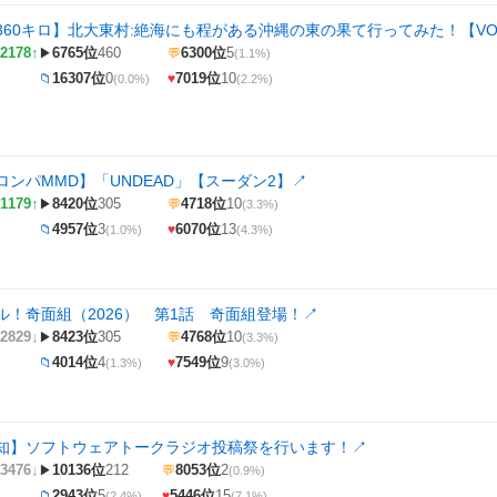
60キロ】北大東村:絶海にも程がある沖縄の東の果て行ってみた！【VOI
2178↑
6765位
460
6300位
5
▶
💬
(1.1%)
16307位
0
7019位
10
📁
♥
(0.0%)
(2.2%)
ロンパMMD】「UNDEAD」【スーダン2】
↗
1179↑
8420位
305
4718位
10
▶
💬
(3.3%)
4957位
3
6070位
13
📁
♥
(1.0%)
(4.3%)
ル！奇面組（2026） 第1話 奇面組登場！
↗
2829↓
8423位
305
4768位
10
▶
💬
(3.3%)
4014位
4
7549位
9
📁
♥
(1.3%)
(3.0%)
知】ソフトウェアトークラジオ投稿祭を行います！
↗
3476↓
10136位
212
8053位
2
▶
💬
(0.9%)
2943位
5
5446位
15
📁
♥
(2.4%)
(7.1%)