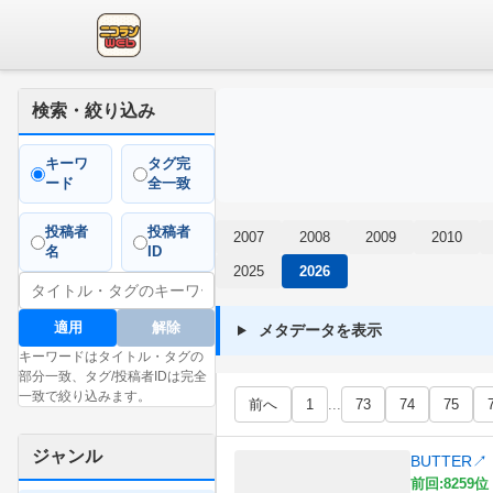
検索・絞り込み
キーワ
タグ完
ード
全一致
投稿者
投稿者
2007
2008
2009
2010
名
ID
2025
2026
適用
解除
メタデータを表示
キーワードはタイトル・タグの
部分一致、タグ/投稿者IDは完全
一致で絞り込みます。
前へ
1
...
73
74
75
ジャンル
BUTTER
↗
前回:8259位 