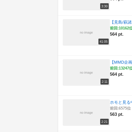
3:30
【見島/萩
前回:10162位
no image
564 pt.
41:05
【MMD企
前回:13247位
no image
564 pt.
2:11
ホモと見る
前回:6575位 
no image
563 pt.
2:21