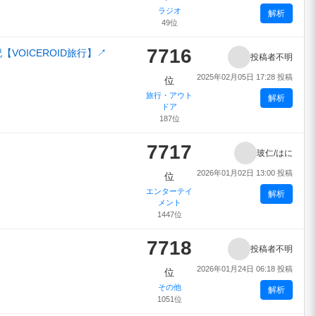
ラジオ
解析
49位
7716
OICEROID旅行】
↗
投稿者不明
2025年02月05日 17:28 投稿
位
旅行・アウト
解析
ドア
187位
7717
玻仁/はに
2026年01月02日 13:00 投稿
位
エンターテイ
解析
メント
1447位
7718
投稿者不明
2026年01月24日 06:18 投稿
位
その他
解析
1051位