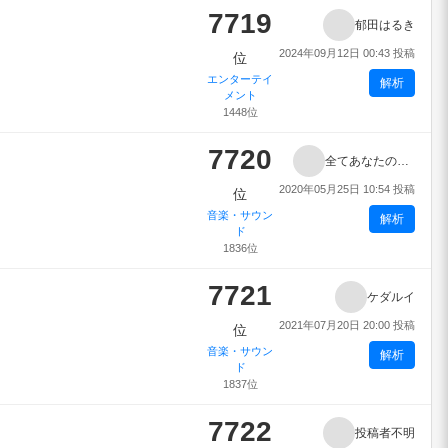
7719
郁田はるき
2024年09月12日 00:43 投稿
位
エンターテイ
解析
メント
1448位
7720
全てあなたの所為です。
2020年05月25日 10:54 投稿
位
音楽・サウン
解析
ド
1836位
7721
ケダルイ
2021年07月20日 20:00 投稿
位
音楽・サウン
解析
ド
1837位
7722
投稿者不明