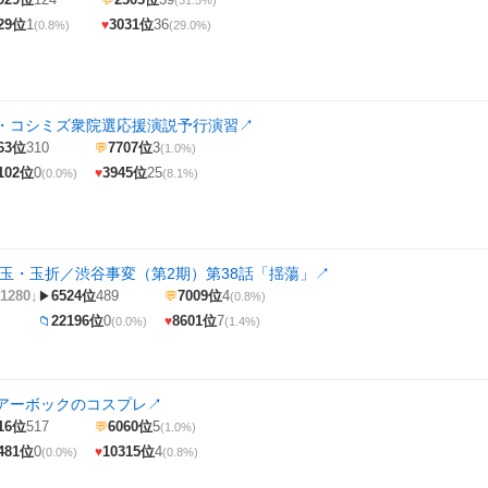
💬
(31.5%)
29位
1
3031位
36
♥
(0.8%)
(29.0%)
・コシミズ衆院選応援演説予行演習
↗
63位
310
7707位
3
💬
(1.0%)
102位
0
3945位
25
♥
(0.0%)
(8.1%)
懐玉・玉折／渋谷事変（第2期）第38話「揺蕩」
↗
1280↓
6524位
489
7009位
4
▶
💬
(0.8%)
22196位
0
8601位
7
📁
♥
(0.0%)
(1.4%)
アーボックのコスプレ
↗
16位
517
6060位
5
💬
(1.0%)
481位
0
10315位
4
♥
(0.0%)
(0.8%)