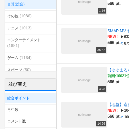
no image
566 pt.
合算(総合)
1:16
(1086)
その他
(1013)
アニメ
SMAP MV 
NEW！
63
▶
エンターテイメント
no image
566 pt.
87
📁
(1881)
35:52
(1164)
ゲーム
(50)
スポーツ
【ゆゆまる
前回:16021位
no image
566 pt.
(302)
ダンス
並び替え
4:28
(119)
ラジオ
総合ポイント
【地盤】斎
(74)
乗り物
再生数
NEW！
10
▶
no image
566 pt.
10
📁
(433)
例のソレ
コメント数
14:26