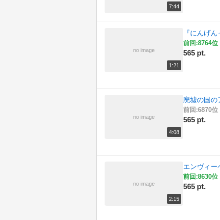
7:44
『にんげん
前回:8764位 
no image
565 pt.
1:21
廃墟の国の
前回:6870位 
no image
565 pt.
4:08
エンヴィー
前回:8630位 
no image
565 pt.
2:15