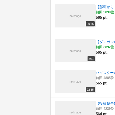
【那覇から3
前回:9890位 
no image
565 pt.
20:45
【ダンガン
前回:8892位 
no image
565 pt.
3:11
ハイスクー
前回:4885位 
no image
565 pt.
22:55
【投稿祭告
前回:4239位 
no image
564 pt.