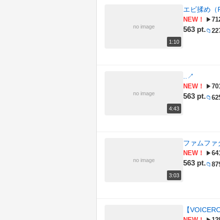
エビ揉め（R
NEW！
71
▶
no image
563 pt.
22
📁
1:10
..
↗
NEW！
70
▶
no image
563 pt.
62
📁
4:43
ファムファタル 
NEW！
64
▶
no image
563 pt.
87
📁
3:03
【VOICE
NEW！
12