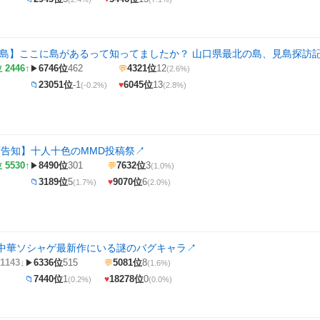
諸島】ここに島があるって知ってましたか？ 山口県最北の島、見島探訪記【V
 2446↑
6746位
462
4321位
12
▶
💬
(2.6%)
23051位
-1
6045位
13
📁
♥
(-0.2%)
(2.8%)
画告知】十人十色のMMD投稿祭
↗
 5530↑
8490位
301
7632位
3
▶
💬
(1.0%)
3189位
5
9070位
6
📁
♥
(1.7%)
(2.0%)
中華ソシャゲ最新作にいる謎のバグキャラ
↗
1143↓
6336位
515
5081位
8
▶
💬
(1.6%)
7440位
1
18278位
0
📁
♥
(0.2%)
(0.0%)