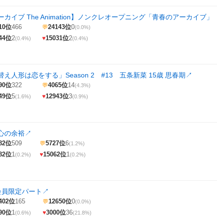
カイブ The Animation】ノンクレオープニング「青春のアーカイブ
10位
466
24143位
0
💬
(0.0%)
44位
2
15031位
2
♥
(0.4%)
(0.4%)
え人形は恋をする」Season 2 #13 五条新菜 15歳 思春期
↗
90位
322
4065位
14
💬
(4.3%)
49位
5
12943位
3
♥
(1.6%)
(0.9%)
心の余裕
↗
82位
509
5727位
6
💬
(1.2%)
82位
1
15062位
1
♥
(0.2%)
(0.2%)
31会員限定パート
↗
402位
165
12650位
0
💬
(0.0%)
90位
1
3000位
36
♥
(0.6%)
(21.8%)