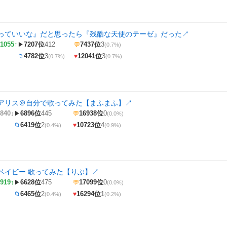
っていいな』だと思ったら『残酷な天使のテーゼ』だった
↗
1055↑
7207位
412
7437位
3
▶
💬
(0.7%)
4782位
3
12041位
3
📁
♥
(0.7%)
(0.7%)
アリス＠自分で歌ってみた【まふまふ】
↗
840↓
6896位
445
16938位
0
▶
💬
(0.0%)
6419位
2
10723位
4
📁
♥
(0.4%)
(0.9%)
ベイビー 歌ってみた【りぶ】
↗
919↑
6628位
475
17099位
0
▶
💬
(0.0%)
6465位
2
16294位
1
📁
♥
(0.4%)
(0.2%)