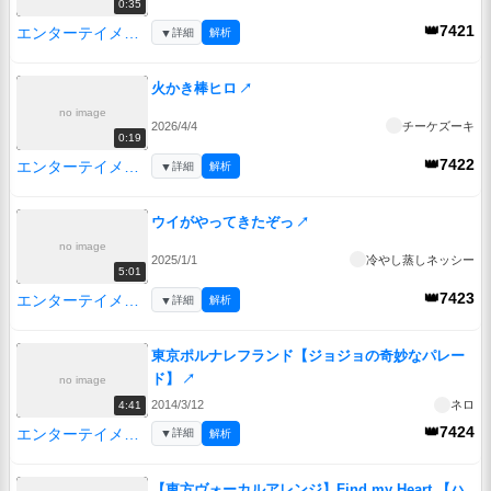
0:35
👑7421
エンターテイメント
▼
詳細
解析
火かき棒ヒロ
↗
no image
2026/4/4
チーケズーキ
0:19
👑7422
エンターテイメント
▼
詳細
解析
ウイがやってきたぞっ
↗
no image
2025/1/1
冷やし蒸しネッシー
5:01
👑7423
エンターテイメント
▼
詳細
解析
東京ポルナレフランド【ジョジョの奇妙なパレー
ド】
↗
no image
2014/3/12
ネロ
4:41
👑7424
エンターテイメント
▼
詳細
解析
【東方ヴォーカルアレンジ】Find my Heart 【ハ