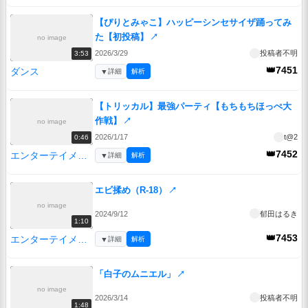
【ぴりとみゃこ】ハッピーシンセサイザ踊ってみ
た【初投稿】
↗
no image
2026/3/29
投稿者不明
3:53
👑7451
ダンス
▼
詳細
解析
【トリッカル】最強パーティ【もちもちほっぺ大
作戦】
↗
no image
2026/1/17
t@2
0:46
👑7452
エンターテイメント
▼
詳細
解析
エビ揉め（R-18）
↗
no image
2024/9/12
郁田はるき
1:10
👑7453
エンターテイメント
▼
詳細
解析
「白子のムニエル」
↗
no image
2026/3/14
投稿者不明
1:48