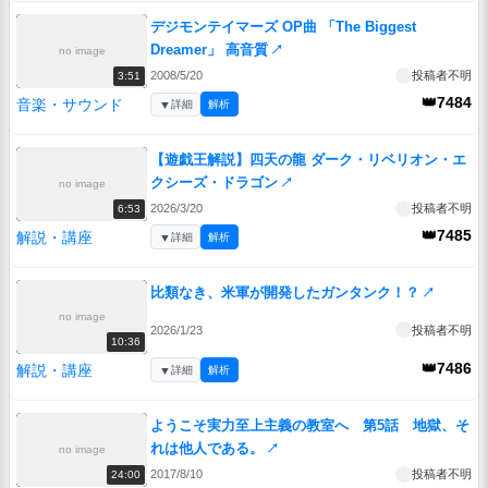
デジモンテイマーズ OP曲 「The Biggest
Dreamer」 高音質
↗
no image
2008/5/20
投稿者不明
3:51
👑7484
音楽・サウンド
▼
詳細
解析
【遊戯王解説】四天の龍 ダーク・リベリオン・エ
クシーズ・ドラゴン
↗
no image
2026/3/20
投稿者不明
6:53
👑7485
解説・講座
▼
詳細
解析
比類なき、米軍が開発したガンタンク！？
↗
no image
2026/1/23
投稿者不明
10:36
👑7486
解説・講座
▼
詳細
解析
ようこそ実力至上主義の教室へ 第5話 地獄、そ
れは他人である。
↗
no image
2017/8/10
投稿者不明
24:00