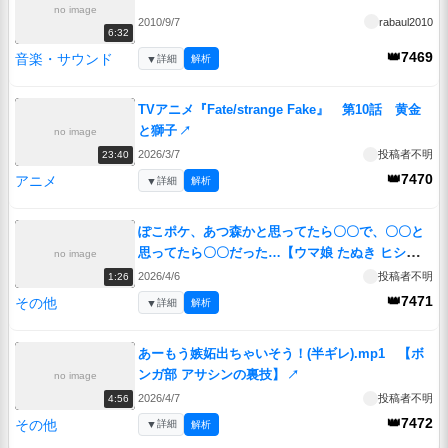
no image
2010/9/7
rabaul2010
6:32
👑7469
音楽・サウンド
▼
詳細
解析
TVアニメ『Fate/strange Fake』 第10話 黄金
と獅子
↗
no image
2026/3/7
投稿者不明
23:40
👑7470
アニメ
▼
詳細
解析
ぽこポケ、あつ森かと思ってたら〇〇で、〇〇と
思ってたら〇〇だった…【ウマ娘 たぬき ヒシミラ
no image
クル ダンツフレーム ぽこあポケモン】
↗
2026/4/6
投稿者不明
1:26
👑7471
その他
▼
詳細
解析
あーもう嫉妬出ちゃいそう！(半ギレ).mp1 【ボ
ンガ部 アサシンの裏技】
↗
no image
2026/4/7
投稿者不明
4:56
👑7472
その他
▼
詳細
解析