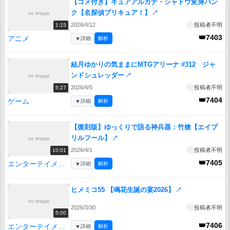
【コメ付き】キュアアルカナ・シャドウ変身バン
ク【名探偵プリキュア！】
↗
no image
2026/4/12
投稿者不明
1:15
👑7403
アニメ
▼
詳細
解析
結月ゆかりの気ままにMTGアリーナ #312 ジャ
ンドシュレッダー
↗
no image
2026/4/5
投稿者不明
5:27
👑7404
ゲーム
▼
詳細
解析
【復刻版】ゆっくりで語る神兵器：竹槍【エイプ
リルフール】
↗
no image
2026/4/1
投稿者不明
10:01
👑7405
エンターテイメント
▼
詳細
解析
ヒメミコ55 【鳴花生誕の宴2026】
↗
no image
2026/3/30
投稿者不明
5:00
👑7406
エンターテイメント
▼
詳細
解析