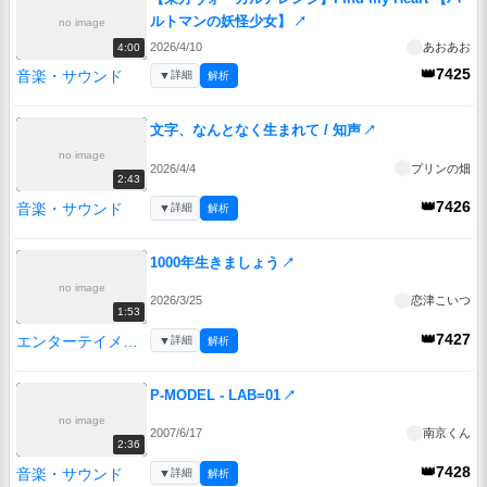
ルトマンの妖怪少女】
↗
no image
2026/4/10
あおあお
4:00
👑7425
音楽・サウンド
▼
詳細
解析
文字、なんとなく生まれて / 知声
↗
no image
2026/4/4
プリンの畑
2:43
👑7426
音楽・サウンド
▼
詳細
解析
1000年生きましょう
↗
no image
2026/3/25
恋津こいつ
1:53
👑7427
エンターテイメント
▼
詳細
解析
P-MODEL - LAB=01
↗
no image
2007/6/17
南京くん
2:36
👑7428
音楽・サウンド
▼
詳細
解析