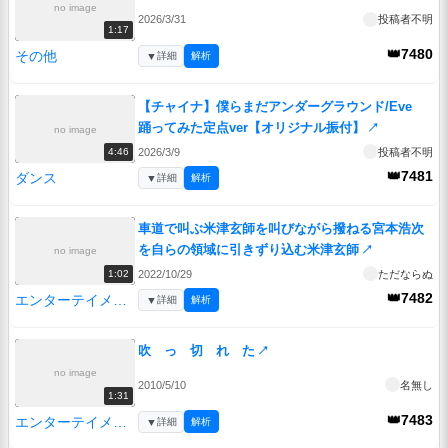
no image
2026/3/31
投稿者不明
1:17
👑7480
その他
▼
詳細
解析
【チャイナ】僕らまだアンダーグラウンド/Eve
踊ってみた定点ver【オリジナル振付】
↗
no image
2026/3/9
投稿者不明
4:46
👑7481
ダンス
▼
詳細
解析
車道で叫ぶ米津玄師を叫びながら撥ねる宮本浩次
を自らの領域に引きずり込む米津玄師
↗
no image
2022/10/29
ただならぬ
1:02
👑7482
エンターテイメント
▼
詳細
解析
吹 っ 切 れ た
↗
no image
2010/5/10
名無し
1:31
👑7483
エンターテイメント
▼
詳細
解析