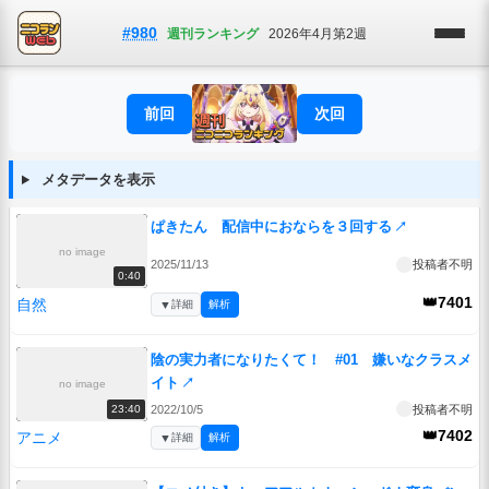
#980
週刊ランキング
2026年4月第2週
前回
次回
メタデータを表示
ぱきたん 配信中におならを３回する
↗
no image
2025/11/13
投稿者不明
0:40
👑7401
自然
▼
詳細
解析
陰の実力者になりたくて！ #01 嫌いなクラスメ
イト
↗
no image
2022/10/5
投稿者不明
23:40
👑7402
アニメ
▼
詳細
解析