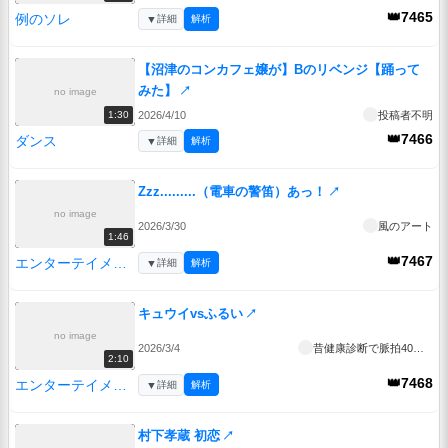
👑7465
例のソレ
▼
詳細
解析
【沼津のコンカフェ嬢が】Bのリベンジ【踊って
みた】
↗
no image
2026/4/10
投稿者不明
1:30
👑7466
ダンス
▼
詳細
解析
Zzz.........（電車の警笛）あっ！
↗
no image
2026/3/30
風のアート
1:46
👑7467
エンターテイメント
▼
詳細
解析
キュウイvsふるい
↗
no image
2026/3/4
昔健康診断で脈拍40台と言われた
2:10
👑7468
エンターテイメント
▼
詳細
解析
村下孝蔵 初恋
↗