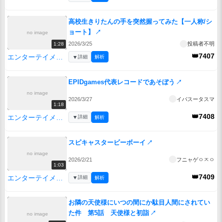
高校生きりたんの手を突然握ってみた【一人称/シ
ョート】
↗
no image
2026/3/25
投稿者不明
1:28
👑7407
エンターテイメント
▼
詳細
解析
EPIDgames代表レコードであそぼう
↗
no image
2026/3/27
イパスータスマ
1:18
👑7408
エンターテイメント
▼
詳細
解析
スピキャスタービーボーイ
↗
no image
2026/2/21
フニャゲㅇㅈㅇ
1:03
👑7409
エンターテイメント
▼
詳細
解析
お隣の天使様にいつの間にか駄目人間にされてい
た件 第5話 天使様と初詣
↗
no image