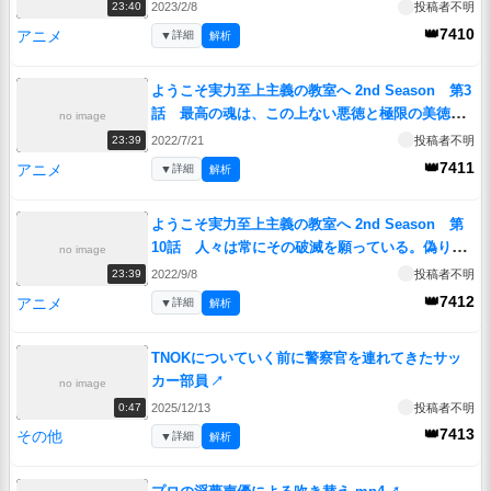
2023/2/8
投稿者不明
23:40
👑7410
アニメ
▼
詳細
解析
ようこそ実力至上主義の教室へ 2nd Season 第3
話 最高の魂は、この上ない悪徳と極限の美徳を
no image
発揮できる。
↗
2022/7/21
投稿者不明
23:39
👑7411
アニメ
▼
詳細
解析
ようこそ実力至上主義の教室へ 2nd Season 第
10話 人々は常にその破滅を願っている。偽りの
no image
善に欺かれるがゆえに。
↗
2022/9/8
投稿者不明
23:39
👑7412
アニメ
▼
詳細
解析
TNOKについていく前に警察官を連れてきたサッ
カー部員
↗
no image
2025/12/13
投稿者不明
0:47
👑7413
その他
▼
詳細
解析