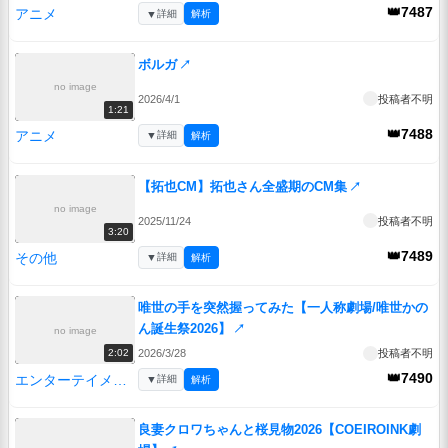
👑7487
アニメ
▼
詳細
解析
ボルガ
↗
no image
2026/4/1
投稿者不明
1:21
👑7488
アニメ
▼
詳細
解析
【拓也CM】拓也さん全盛期のCM集
↗
no image
2025/11/24
投稿者不明
3:20
👑7489
その他
▼
詳細
解析
唯世の手を突然握ってみた【一人称劇場/唯世かの
ん誕生祭2026】
↗
no image
2026/3/28
投稿者不明
2:02
👑7490
エンターテイメント
▼
詳細
解析
良妻クロワちゃんと桜見物2026【COEIROINK劇