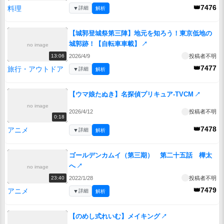
👑7476
料理
▼
詳細
解析
【城郭登城祭第三陣】地元を知ろう！東京低地の
城郭跡！【自転車車載】
↗
no image
2026/4/9
投稿者不明
13:06
👑7477
旅行・アウトドア
▼
詳細
解析
【ウマ娘たぬき】名探偵プリキュア-TVCM
↗
no image
2026/4/12
投稿者不明
0:18
👑7478
アニメ
▼
詳細
解析
ゴールデンカムイ（第三期） 第二十五話 樺太
へ
↗
no image
2022/1/28
投稿者不明
23:40
👑7479
アニメ
▼
詳細
解析
【のめし式れいむ】メイキング
↗