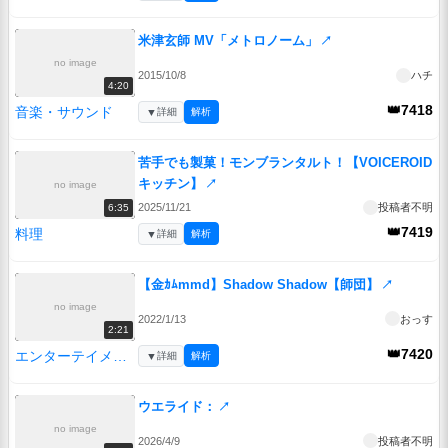
米津玄師 MV「メトロノーム」
↗
no image
2015/10/8
ハチ
4:20
👑7418
音楽・サウンド
▼
詳細
解析
苦手でも製菓！モンブランタルト！【VOICEROID
キッチン】
↗
no image
2025/11/21
投稿者不明
6:35
👑7419
料理
▼
詳細
解析
【金ｶﾑmmd】Shadow Shadow【師団】
↗
no image
2022/1/13
おっす
2:21
👑7420
エンターテイメント
▼
詳細
解析
ウエライド：
↗
no image
2026/4/9
投稿者不明