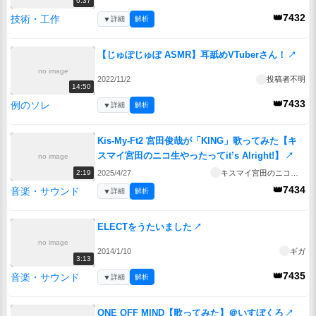
6:37
👑7432
技術・工作
▼
詳細
解析
【じゅぽじゅぽ ASMR】耳舐めVTuberさん！
↗
no image
2022/11/2
投稿者不明
14:50
👑7433
例のソレ
▼
詳細
解析
Kis-My-Ft2 宮田俊哉が「KING」歌ってみた【キ
スマイ宮田のニコ生やったってit’s Alright!】
↗
no image
2025/4/27
キスマイ宮田のニコ生やったってit’s Alright!
2:19
👑7434
音楽・サウンド
▼
詳細
解析
ELECTをうたいました
↗
no image
2014/1/10
ギガ
3:13
👑7435
音楽・サウンド
▼
詳細
解析
ONE OFF MIND【歌ってみた】＠いすぼくろ
↗