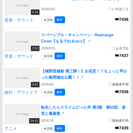
no image
2016/2/21
いすぼくろ
3:44
👑7436
音楽・サウンド
▼
詳細
解析
リバーシブル・キャンペーン - Rearrange
Cover【もるでお＆un:c】
↗
no image
2026/2/15
もるでお
2:53
👑7437
音楽・サウンド
▼
詳細
解析
【城郭登城祭 第三陣！】お花見！？ちょっと早か
った船岡城址公園！！
↗
no image
2026/4/5
投稿者不明
3:01
👑7438
旅行・アウトドア
▼
詳細
解析
転生したらスライムだった件 第3期 第62話 迷
宮と暴風竜
↗
no image
2024/7/6
投稿者不明
24:41
👑7439
アニメ
▼
詳細
解析