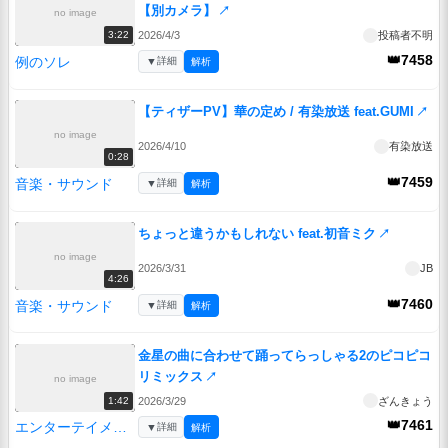
【別カメラ】
↗
no image
2026/4/3
投稿者不明
3:22
👑7458
例のソレ
▼
詳細
解析
【ティザーPV】華の定め / 有染放送 feat.GUMI
↗
no image
2026/4/10
有染放送
0:28
👑7459
音楽・サウンド
▼
詳細
解析
ちょっと違うかもしれない feat.初音ミク
↗
no image
2026/3/31
JB
4:26
👑7460
音楽・サウンド
▼
詳細
解析
金星の曲に合わせて踊ってらっしゃる2のピコピコ
リミックス
↗
no image
2026/3/29
ざんきょう
1:42
👑7461
エンターテイメント
▼
詳細
解析