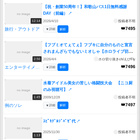
【祝・創業50周年！】和歌山バス1日無料感謝
DAY（前編）
↗
no image
2026/4/10
投稿者不明
12:14
👑7495
旅行・アウトドア
▼
詳細
解析
【フブミオてぇてぇ】フブキに自分のものと宣言
されまんざらでもないミオしゃ【ホロライブ切り
no image
抜き/白上フブキ/ 大神ミオ/hololive/3Dアニメ】
2026/4/4
ホロ切り抜きch/えびFly
2:50
↗
👑7496
エンターテイメント
▼
詳細
解析
水着アイドル美女の苦しい格闘技大会 【ニコ厨
のみ視聴可】
↗
no image
2009/12/28
投稿者不明
1:45
👑7497
例のソレ
▼
詳細
解析
ｽﾋﾟｷﾃﾞﾙｼﾞﾊﾞｾﾞ代
↗
no image
2025/11/30
投稿者不明
1:13