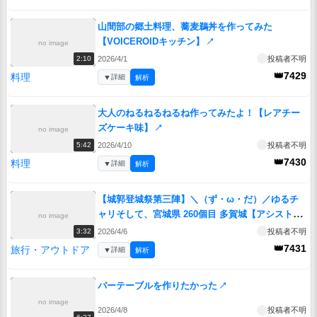
山間部の郷土料理、蕎麦鵜丼を作ってみた
【VOICEROIDキッチン】
↗
no image
2026/4/1
投稿者不明
2:10
👑7429
料理
▼
詳細
解析
大人のねるねるねるね作ってみたよ！【レアチー
ズケーキ味】
↗
no image
2026/4/10
投稿者不明
5:42
👑7430
料理
▼
詳細
解析
【城郭登城祭第三陣】＼（ず・ω・だ）／ゆるチ
ャリそして、宮城県 260個目 多賀城【アシスト車
no image
載】
↗
2026/4/6
投稿者不明
3:32
👑7431
旅行・アウトドア
▼
詳細
解析
バーテーブルを作りたかった
↗
no image
2026/4/8
投稿者不明