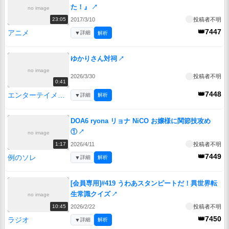
た！』
↗
no image
2017/3/10
投稿者不明
23:05
👑7447
アニメ
▼
詳細
解析
ゆかりさん対祠
↗
no image
2026/3/30
投稿者不明
0:41
👑7448
エンターテイメント
▼
詳細
解析
DOA6 ryona リョナ NiCO お嬢様に関節技攻め
①
↗
no image
2026/4/11
投稿者不明
1:17
👑7449
例のソレ
▼
詳細
解析
[会員専用]#419 うわあスタンピートだ！異世界転
生常識クイズ
↗
no image
2026/2/22
投稿者不明
10:45
👑7450
ラジオ
▼
詳細
解析