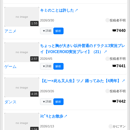
キミのことは許した
↗
no image
2026/3/30
投稿者不明
1:55
👑7440
アニメ
▼
詳細
解析
ちょっと胸が大きい以外普通のドラクエ3実況プレ
イ【VOICEROID実況プレイ】（21）
↗
no image
2026/4/5
投稿者不明
2:57
👑7441
ゲーム
▼
詳細
解析
【むー×此も又人生】ツノ 踊ってみた【4周年】
↗
no image
2026/3/26
投稿者不明
4:35
👑7442
ダンス
▼
詳細
解析
ｽﾋﾟｷとお散歩
↗
no image
2026/1/13
かにマン
1:04