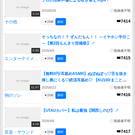
プロの淫夢声優による吹き替え.mp4
↗
no image
2016/6/26
投稿者不明
2:14
👑7414
その他
▼
詳細
解析
そっちなの！？ ずんだもん！！ ～イヤホン半分こ
～【第2回もんきり投稿祭】
↗
no image
2026/4/4
投稿者不明
0:35
👑7415
エンターテイメント
▼
詳細
解析
【無料0円/耳舐めASMR】ぬぽぬぽっ♡舌を抜き
挿し奥にくる♡絶頂耳舐め♡ 【KU100/まこと】
no image
↗
2025/6/22
投稿者不明
11:37
👑7416
例のソレ
▼
詳細
解析
【UTAUカバー】私は最強【関西しのび】
↗
no image
2026/4/6
投稿者不明
4:19
👑7417
音楽・サウンド
▼
詳細
解析