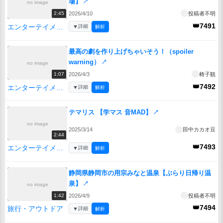
場】
↗
no image
2026/4/10
投稿者不明
2:45
👑7491
エンターテイメント
▼
詳細
解析
最高の劇を作り上げちゃいそう！（spoiler
warning）
↗
no image
2026/4/3
椅子観
1:07
👑7492
エンターテイメント
▼
詳細
解析
テマリス 【学マス 音MAD】
↗
no image
2025/3/14
田中カカオ豆
2:44
👑7493
エンターテイメント
▼
詳細
解析
静岡県静岡市の用宗みなと温泉【ぶらり日帰り温
泉】
↗
no image
2026/4/9
投稿者不明
1:42
👑7494
旅行・アウトドア
▼
詳細
解析