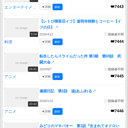
👑7443
エンターテイメント
▼
詳細
解析
【レトロ喫茶店イフ】道明寺桜餅とコーヒー【イ
フの日】
↗
no image
2026/4/12
投稿者不明
5:24
👑7444
料理
▼
詳細
解析
転生したらスライムだった件 第3期 第69話 武
闘大会
↗
no image
2024/9/7
投稿者不明
24:41
👑7445
アニメ
▼
詳細
解析
違国日記 第1話 溢(あふ)れる
↗
no image
2026/1/10
投稿者不明
23:42
👑7446
アニメ
▼
詳細
解析
みどりのマキバオー 第1話『生まれてオドロい