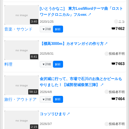
[いとうかなこ] 東方LostWordテーマ曲「ロスト
ワードクロニカル」フルver.
↗
no image
2020/1/25
ニコ
3:40
👑7462
音楽・サウンド
▼
詳細
解析
【標高3000m】カオマンガイの作り方
↗
no image
2025/8/31
投稿者不明
6:41
👑7463
料理
▼
詳細
解析
金沢城に行って、市場で石川のお魚とかビールも
やりました！【城郭登城祭第三陣】
↗
no image
2026/4/8
投稿者不明
58:12
👑7464
旅行・アウトドア
▼
詳細
解析
コッソリひまり
↗
no image
2026/3/7
投稿者不明
2:15