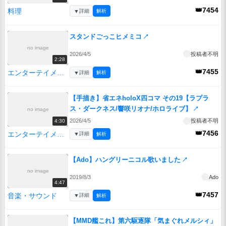
👑7454
料理
▼
詳細
解析
スタンドごっこヒメミコ
↗
no image
2026/4/5
投稿者不明
2:28
👑7455
エンターテイメント
▼
詳細
解析
【手描き】省エネholoX四コマ その19【ラプラ
ス・ダークネス/響咲リオナ/ホロライブ】
↗
no image
2026/4/5
投稿者不明
4:30
👑7456
エンターテイメント
▼
詳細
解析
【Ado】ハングリーニコル歌いました
↗
no image
2019/8/3
Ado
4:47
👑7457
音楽・サウンド
▼
詳細
解析
【MMD艦これ】第六駆逐隊「気まぐれメルシィ」