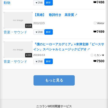
👑7498
動物
▼
詳細
解析
【英雄】 歌詞付き 高音質
↗
no image
2011/12/3
Vektor
3:19
👑7499
音楽・サウンド
▼
詳細
解析
『僕のヒーローアカデミア』×米津玄師「ピースサ
イン」スペシャルミュージックビデオ
↗
no image
2019/1/13
ミカン★
4:00
👑7500
音楽・サウンド
▼
詳細
解析
もっと見る
ニコランWEB関連サービス