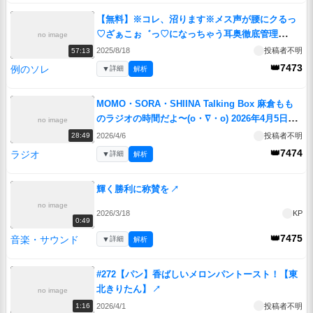
【無料】※コレ、沼ります※メス声が腰にクるっ
♡ざぁこぉ゛っ♡になっちゃう耳奥徹底管理
no image
ASMR♡ 【猫田ぺぺろ/本多ぽこ/狼ノ宮ヒナギ
2025/8/18
投稿者不明
57:13
ク】#どすあにお゛っ盆のASMRリレー
↗
👑7473
例のソレ
▼
詳細
解析
MOMO・SORA・SHIINA Talking Box 麻倉もも
のラジオの時間だよ〜(o・∇・o) 2026年4月5日
no image
#405
↗
2026/4/6
投稿者不明
28:49
👑7474
ラジオ
▼
詳細
解析
輝く勝利に称賛を
↗
no image
2026/3/18
KP
0:49
👑7475
音楽・サウンド
▼
詳細
解析
#272【パン】香ばしいメロンパントースト！【東
北きりたん】
↗
no image
2026/4/1
投稿者不明
1:16