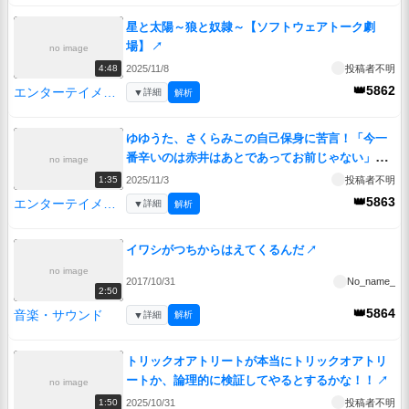
星と太陽～狼と奴隷～【ソフトウェアトーク劇
場】
↗
no image
2025/11/8
投稿者不明
4:48
👑5862
エンターテイメント
▼
詳細
解析
ゆゆうた、さくらみこの自己保身に苦言！「今一
番辛いのは赤井はあとであってお前じゃない」
no image
【みこち/はあちゃま/ホロライブ/カバー株式会
2025/11/3
投稿者不明
1:35
社/VTuber】
↗
👑5863
エンターテイメント
▼
詳細
解析
イワシがつちからはえてくるんだ
↗
no image
2017/10/31
No_name_
2:50
👑5864
音楽・サウンド
▼
詳細
解析
トリックオアトリートが本当にトリックオアトリ
ートか、論理的に検証してやるとするかな！！
↗
no image
2025/10/31
投稿者不明
1:50