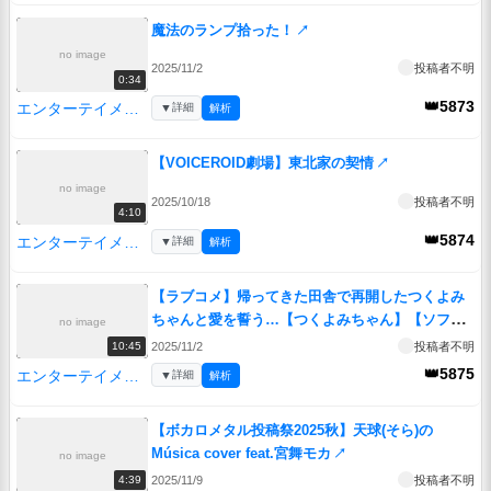
魔法のランプ拾った！
↗
no image
2025/11/2
投稿者不明
0:34
👑5873
エンターテイメント
▼
詳細
解析
【VOICEROID劇場】東北家の契情
↗
no image
2025/10/18
投稿者不明
4:10
👑5874
エンターテイメント
▼
詳細
解析
【ラブコメ】帰ってきた田舎で再開したつくよみ
ちゃんと愛を誓う…【つくよみちゃん】【ソフト
no image
ウェアトーク劇場】
↗
2025/11/2
投稿者不明
10:45
👑5875
エンターテイメント
▼
詳細
解析
【ボカロメタル投稿祭2025秋】天球(そら)の
Música cover feat.宮舞モカ
↗
no image
2025/11/9
投稿者不明
4:39