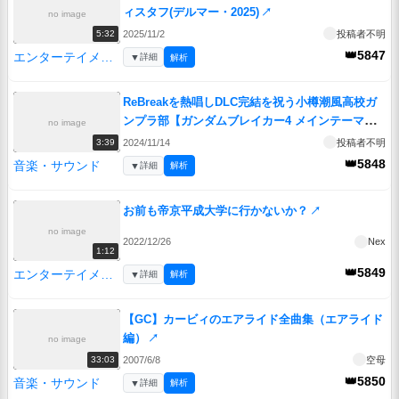
ィスタフ(デルマー・2025)
↗
no image
2025/11/2
投稿者不明
5:32
👑5847
エンターテイメント
▼
詳細
解析
ReBreakを熱唱しDLC完結を祝う小樽潮風高校ガ
ンプラ部【ガンダムブレイカー4 メインテーマ】
no image
↗
2024/11/14
投稿者不明
3:39
👑5848
音楽・サウンド
▼
詳細
解析
お前も帝京平成大学に行かないか？
↗
no image
2022/12/26
Nex
1:12
👑5849
エンターテイメント
▼
詳細
解析
【GC】カービィのエアライド全曲集（エアライド
編）
↗
no image
2007/6/8
空母
33:03
👑5850
音楽・サウンド
▼
詳細
解析