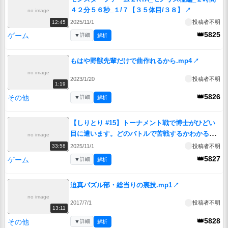
４２分５６秒_１/７【３５体目/３８】
↗
no image
2025/11/1
投稿者不明
12:45
👑5825
ゲーム
▼
詳細
解析
もはや野獣先輩だけで曲作れるから.mp4
↗
no image
2023/1/20
投稿者不明
1:19
👑5826
その他
▼
詳細
解析
【しりとり #15】トーナメント戦で博士がひどい
目に遭います。どのバトルで苦戦するかわかるか
no image
な？？？【ゆっくり実況】【ポケモンZA】
↗
2025/11/1
投稿者不明
33:58
👑5827
ゲーム
▼
詳細
解析
迫真パズル部・総当りの裏技.mp1
↗
no image
2017/7/1
投稿者不明
13:11
👑5828
その他
▼
詳細
解析