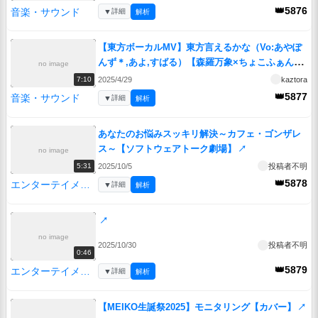
👑5876
音楽・サウンド
▼
詳細
解析
【東方ボーカルMV】東方言えるかな（Vo:あやぽ
んず＊,あよ,すばる）【森羅万象×ちょこふぁん】
no image
↗
2025/4/29
kaztora
7:10
👑5877
音楽・サウンド
▼
詳細
解析
あなたのお悩みスッキリ解決～カフェ・ゴンザレ
ス～【ソフトウェアトーク劇場】
↗
no image
2025/10/5
投稿者不明
5:31
👑5878
エンターテイメント
▼
詳細
解析
↗
no image
2025/10/30
投稿者不明
0:46
👑5879
エンターテイメント
▼
詳細
解析
【MEIKO生誕祭2025】モニタリング【カバー】
↗