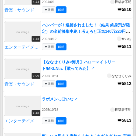
2024/6/1
投稿者不明
4:23
👑5810
音楽・サウンド
▼
詳細
解析
ハンバーが！逮捕されました！（結果 終身刑が確
定）の名前募集中絶！考えろと正気140万220円！
no image
とシュールストレミング！エロッテリア お尻ペン
2022/4/12
サバ缶
8:38
ペーン！
↗
👑5811
エンターテイメント
▼
詳細
解析
【ななせくりみ×海月】ハローマイトリー
ト/MKLNtic【歌ってみた】
↗
no image
2025/10/31
ななせくりみ
3:09
👑5812
音楽・サウンド
▼
詳細
解析
ラボメンっぽいな
↗
no image
2025/10/18
投稿者不明
1:48
👑5813
エンターテイメント
▼
詳細
解析