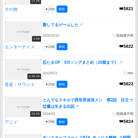
17:25
👑5821
その他
▼
詳細
解析
愛してるゲームした
↗
no image
2025/10/16
投稿者不明
3:08
👑5822
エンターテイメント
▼
詳細
解析
忍たまOP・EDソングまとめ（20期まで）
↗
no image
2012/5/21
mhr
1:30:39
👑5823
音楽・サウンド
▼
詳細
解析
とんでもスキルで異世界放浪メシ 第2話 目立つ
従魔は生きる伝説
↗
no image
2024/4/1
投稿者不明
23:55
👑5824
アニメ
▼
詳細
解析
モンスターファーム２RTA_モノリス種編_２時間