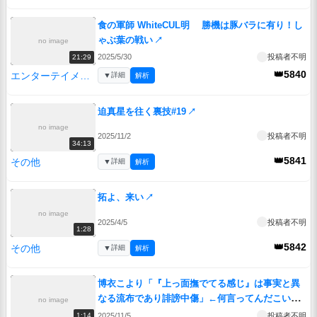
食の軍師 WhiteCUL明 勝機は豚バラに有り！し
ゃぶ葉の戦い
↗
no image
2025/5/30
投稿者不明
21:29
👑5840
エンターテイメント
▼
詳細
解析
迫真星を往く裏技#19
↗
no image
2025/11/2
投稿者不明
34:13
👑5841
その他
▼
詳細
解析
拓よ、来い
↗
no image
2025/4/5
投稿者不明
1:28
👑5842
その他
▼
詳細
解析
博衣こより「『上っ面撫でてる感じ』は事実と異
なる流布であり誹謗中傷」←何言ってんだこいつ
no image
【赤井はあと/はあちゃま/ホロライブ/カバー株式
2025/11/5
投稿者不明
1:14