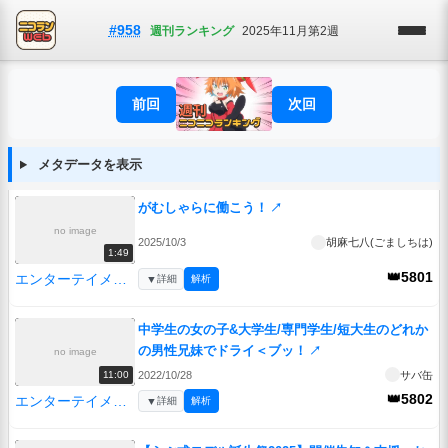
#958
週刊ランキング
2025年11月第2週
前回
次回
メタデータを表示
がむしゃらに働こう！
↗
no image
2025/10/3
胡麻七八(ごましちは)
1:49
👑5801
エンターテイメント
▼
詳細
解析
中学生の女の子&大学生/専門学生/短大生のどれか
の男性兄妹でドライ＜ブッ！
↗
no image
2022/10/28
サバ缶
11:00
👑5802
エンターテイメント
▼
詳細
解析