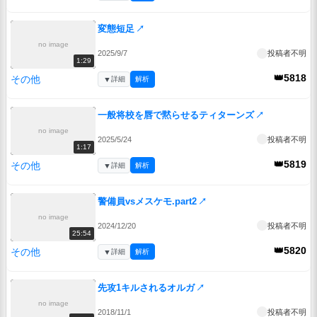
変態短足
↗
no image
2025/9/7
投稿者不明
1:29
👑5818
その他
▼
詳細
解析
一般将校を唇で黙らせるティターンズ
↗
no image
2025/5/24
投稿者不明
1:17
👑5819
その他
▼
詳細
解析
警備員vsメスケモ.part2
↗
no image
2024/12/20
投稿者不明
25:54
👑5820
その他
▼
詳細
解析
先攻1キルされるオルガ
↗
no image
2018/11/1
投稿者不明