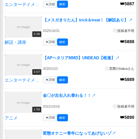
👑5887
エンターテイメント
▼
詳細
解析
【メスガきりたん】trick＆treat！【解説あり】
↗
no image
2025/10/31
投稿者不明
3:38
👑5888
解説・講座
▼
詳細
解析
【APヘタリアMMD】UNDEAD【枢連】
↗
no image
2025/2/23
窓際のhalcaさん
3:07
👑5889
エンターテイメント
▼
詳細
解析
金〇が左右入れ替わる！！
↗
no image
2022/10/18
投稿者不明
1:59
👑5890
アニメ
▼
詳細
解析
変態オナニー青年になってあげないゾ
↗