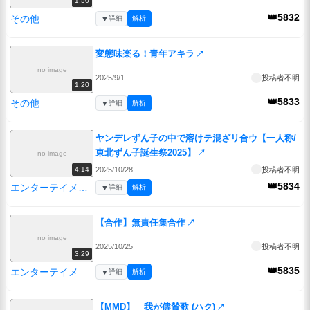
1:50
👑5832
その他
▼
詳細
解析
変態味楽る！青年アキラ
↗
no image
2025/9/1
投稿者不明
1:20
👑5833
その他
▼
詳細
解析
ヤンデレずん子の中で溶けテ混ざリ合ウ【一人称/
東北ずん子誕生祭2025】
↗
no image
2025/10/28
投稿者不明
4:14
👑5834
エンターテイメント
▼
詳細
解析
【合作】無責任集合作
↗
no image
2025/10/25
投稿者不明
3:29
👑5835
エンターテイメント
▼
詳細
解析
【MMD】 我が儘賛歌 (ハク)
↗