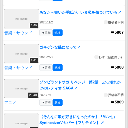
あなたへ書いた手紙が、いま私を傷つけている
↗
no image
2025/11/2
投稿者不明
3:40
👑5807
音楽・サウンド
▼
詳細
解析
ゴキゲンな蝶になって
↗
no image
2020/2/27
わず（超面白い）
1:41
👑5808
音楽・サウンド
▼
詳細
解析
ゾンビランドサガ リベンジ 第2話 ぶっ壊れか
けのレディオ SAGA
↗
no image
2022/7/1
投稿者不明
23:40
👑5809
アニメ
▼
詳細
解析
【そんなに歌が好きになったのか】『M八七』
SynthesizerVカバー【フリモメン】
↗
no image