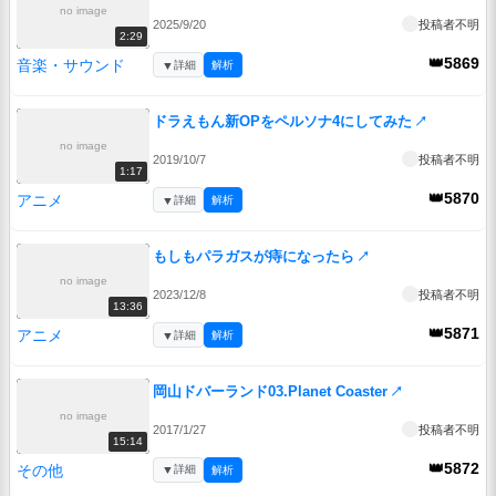
no image
2025/9/20
投稿者不明
2:29
👑5869
音楽・サウンド
▼
詳細
解析
ドラえもん新OPをペルソナ4にしてみた
↗
no image
2019/10/7
投稿者不明
1:17
👑5870
アニメ
▼
詳細
解析
もしもパラガスが痔になったら
↗
no image
2023/12/8
投稿者不明
13:36
👑5871
アニメ
▼
詳細
解析
岡山ドバーランド03.Planet Coaster
↗
no image
2017/1/27
投稿者不明
15:14
👑5872
その他
▼
詳細
解析