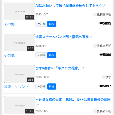
AIにお願いして拓也派映画を紹介してもらう
↗
no image
2023/10/7
投稿者不明
36:05
👑5895
その他
▼
詳細
解析
迫真スチームパンク部・蒸気の裏技
↗
no image
2025/6/4
投稿者不明
1:35
👑5896
その他
▼
詳細
解析
びす×奏音69「ネクロの花嫁」
↗
no image
2015/11/30
びす
3:56
👑5897
音楽・サウンド
▼
詳細
解析
不死身な僕の日常 第6話 B++は世界最強の言語
↗
no image
2025/11/5
投稿者不明
18:06