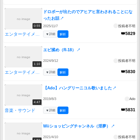
ドロボーが出たのでアヒアヒ言わされることにな
ったお話
↗
no image
2025/11/7
投稿者不明
0:55
👑5829
エンターテイメント
▼
詳細
解析
エビ揉め（R-18）
↗
no image
2024/9/12
投稿者不明
1:10
👑5830
エンターテイメント
▼
詳細
解析
【Ado】ハングリーニコル歌いました
↗
no image
2019/8/3
Ado
4:47
👑5831
音楽・サウンド
▼
詳細
解析
Wiiショッピングチャンネル（淫夢）
↗
no image
2021/4/10
投稿者不明