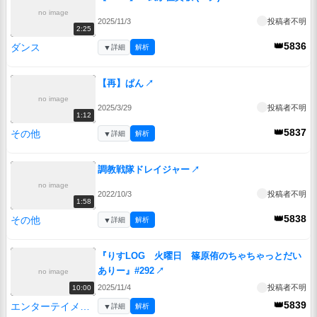
no image
2025/11/3
投稿者不明
2:25
👑5836
ダンス
▼
詳細
解析
【再】ぱん
↗
no image
2025/3/29
投稿者不明
1:12
👑5837
その他
▼
詳細
解析
調教戦隊ドレイジャー
↗
no image
2022/10/3
投稿者不明
1:58
👑5838
その他
▼
詳細
解析
『りすLOG 火曜日 篠原侑のちゃちゃっとだい
ありー』#292
↗
no image
2025/11/4
投稿者不明
10:00
👑5839
エンターテイメント
▼
詳細
解析