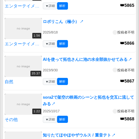
👑5865
エンターテイメント
▼
詳細
解析
ロポリこん（極小）
↗
no image
2025/8/18
投稿者不明
1:56
👑5866
エンターテイメント
▼
詳細
解析
AIを使って拓也さんに池の水全部抜かせてみる
↗
no image
2023/9/30
投稿者不明
35:37
👑5867
自然
▼
詳細
解析
sora2で架空の映画のシーンと拓也を交互に流して
みる
↗
no image
2025/10/17
投稿者不明
1:22
👑5868
その他
▼
詳細
解析
知りたてほやほやザウルス / 重音テト
↗