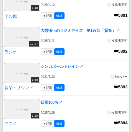
no image
2025/4/12
投稿者不明
1:48
👑5891
その他
▼
詳細
解析
大恐慌へのラジオデイズ 第197回「賢策」
↗
no image
2025/11/1
投稿者不明
12:27
👑5892
ラジオ
▼
詳細
解析
シンガポールトレイン
↗
no image
2021/7/22
わたぴー
1:58
👑5893
音楽・サウンド
▼
詳細
解析
日常100％
↗
no image
2025/9/28
投稿者不明
1:25
👑5894
アニメ
▼
詳細
解析