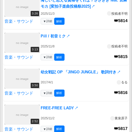
悔しいと思える資格をくれよ / さざきぎ feat. 宮舞
モカ [変拍子楽曲投稿祭2025]
↗
no image
2025/11/3
投稿者不明
3:26
👑5814
音楽・サウンド
▼
詳細
解析
Pill / 初音ミク
↗
no image
2025/11/8
投稿者不明
3:13
👑5815
音楽・サウンド
▼
詳細
解析
幼女戦記 OP 「JINGO JUNGLE」 歌詞付き
↗
no image
2017/4/1
るる
3:50
👑5816
音楽・サウンド
▼
詳細
解析
FREE-FREE LADY
↗
no image
2025/11/2
黄泉原子
2:52
👑5817
音楽・サウンド
▼
詳細
解析