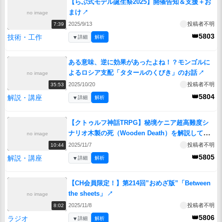
【らぶ式モデル誕生祭2025】開催告知＆支援＋お
まけ
↗
no image
2025/9/13
投稿者不明
7:39
👑5803
技術・工作
▼
詳細
解析
ある意味、逆に効果があったよね！？モンゴルに
よるロシア支配「タタールのくびき」のお話
↗
no image
2025/10/20
投稿者不明
35:53
👑5804
解説・講座
▼
詳細
解析
【クトゥルフ神話TRPG】秘境ケニア超高難度シ
ナリオ木製の死（Wooden Death）を解説してみ
no image
た
↗
2025/11/7
投稿者不明
10:44
👑5805
解説・講座
▼
詳細
解析
【CH会員限定！】第214回”おめざ版”「Between
the sheets」
↗
no image
2025/11/8
投稿者不明
8:02
👑5806
ラジオ
▼
詳細
解析