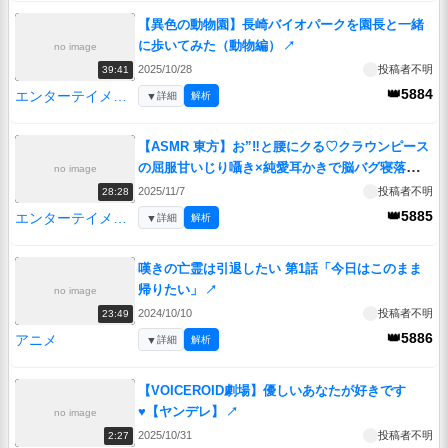
【異色の動物園】長崎バイオパークを園長と一緒
に歩いてみた（動物編）
↗
no image
2025/10/28
投稿者不明
39:41
👑5884
エンターテイメント
▼
詳細
解析
【ASMR 東方】お”‼と腰にクる♡クラウンピース
の屈服甘いじり囁き×純愛耳かきで脳バグ寝落ち！
no image
【バイノーラル・睡眠】
↗
2025/11/7
投稿者不明
28:28
👑5885
エンターテイメント
▼
詳細
解析
嘆きの亡霊は引退したい 第1話「今日はこのまま
帰りたい」
↗
no image
2024/10/10
投稿者不明
23:49
👑5886
アニメ
▼
詳細
解析
【VOICEROID劇場】優しいあなたが好きです
♥【ヤンデレ】
↗
no image
2025/10/31
投稿者不明
2:27