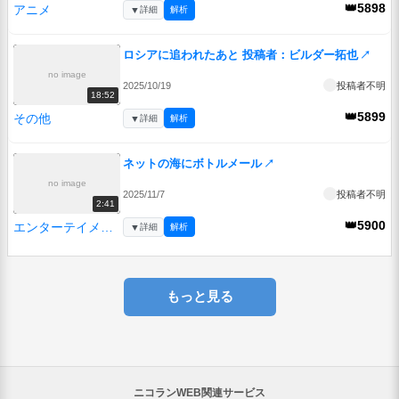
👑5898
アニメ
▼
詳細
解析
ロシアに追われたあと 投稿者：ビルダー拓也
↗
no image
2025/10/19
投稿者不明
18:52
👑5899
その他
▼
詳細
解析
ネットの海にボトルメール
↗
no image
2025/11/7
投稿者不明
2:41
👑5900
エンターテイメント
▼
詳細
解析
もっと見る
ニコランWEB関連サービス