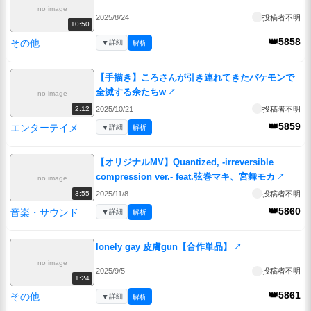
no image
2025/8/24
投稿者不明
10:50
👑5858
その他
▼
詳細
解析
【手描き】ころさんが引き連れてきたバケモンで
全滅する余たちw
↗
no image
2025/10/21
投稿者不明
2:12
👑5859
エンターテイメント
▼
詳細
解析
【オリジナルMV】Quantized, -irreversible
compression ver.- feat.弦巻マキ、宮舞モカ
↗
no image
2025/11/8
投稿者不明
3:55
👑5860
音楽・サウンド
▼
詳細
解析
lonely gay 皮膚gun【合作単品】
↗
no image
2025/9/5
投稿者不明
1:24
👑5861
その他
▼
詳細
解析