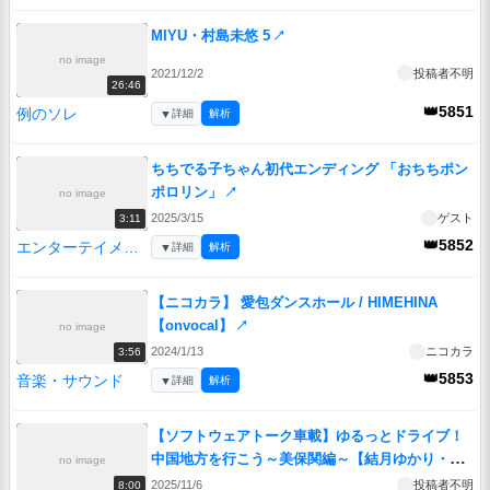
MIYU・村島未悠 5
↗
no image
2021/12/2
投稿者不明
26:46
👑5851
例のソレ
▼
詳細
解析
ちちでる子ちゃん初代エンディング 「おちちポン
ポロリン」
↗
no image
2025/3/15
ゲスト
3:11
👑5852
エンターテイメント
▼
詳細
解析
【ニコカラ】 愛包ダンスホール / HIMEHINA
【onvocal】
↗
no image
2024/1/13
ニコカラ
3:56
👑5853
音楽・サウンド
▼
詳細
解析
【ソフトウェアトーク車載】ゆるっとドライブ！
中国地方を行こう～美保関編～【結月ゆかり・紲
no image
星あかり】
↗
2025/11/6
投稿者不明
8:00