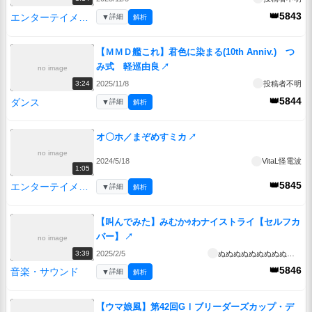
会社/VTuber】
↗
👑5843
エンターテイメント
▼
詳細
解析
【ＭＭＤ艦これ】君色に染まる(10th Anniv.) つ
み式 軽巡由良
↗
no image
2025/11/8
投稿者不明
3:24
👑5844
ダンス
▼
詳細
解析
オ〇ホ／まぞめすミカ
↗
no image
2024/5/18
VitaL怪電波
1:05
👑5845
エンターテイメント
▼
詳細
解析
【叫んでみた】みむかｩわナイストライ【セルフカ
バー】
↗
no image
2025/2/5
ぬぬぬぬぬぬぬぬぬぬぬぬぬぬぬぬ
3:39
👑5846
音楽・サウンド
▼
詳細
解析
【ウマ娘風】第42回GⅠブリーダーズカップ・デ