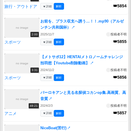
👑5854
旅行・アウトドア
▼
詳細
解析
お前を、プラス収支へ誘う…！！.mp90（アルゼ
ンチン共和国杯）
↗
no image
2025/11/7
投稿者不明
2:00
👑5855
スポーツ
▼
詳細
解析
【メトサポ12】HENTAIメトロノームチャレンジ
拍羽想【Youtube削除動画】
↗
no image
2024/11/2
投稿者不明
3:31
👑5856
スポーツ
▼
詳細
解析
バーロキアンと見る名探偵コカンop集.高画質、高
音質
↗
no image
2024/2/3
投稿者不明
48:21
👑5857
アニメ
▼
詳細
解析
NiceBoat(苦行)
↗