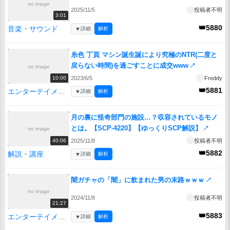
no image
2025/11/5
投稿者不明
3:01
👑5880
音楽・サウンド
▼
詳細
解析
糸色 丁頁 マシン誕生誕により究極のNTR(二度と
戻らない時間)を過ごすことに成交www
↗
no image
2023/6/5
Freddy
10:00
👑5881
エンターテイメント
▼
詳細
解析
月の裏に怪奇部門の施設…？収容されているモノ
とは。【SCP-4220】【ゆっくりSCP解説】
↗
no image
2025/11/8
投稿者不明
40:06
👑5882
解説・講座
▼
詳細
解析
闇ガチャの「闇」に飲まれた男の末路ｗｗｗ
↗
no image
2024/11/8
投稿者不明
21:27
👑5883
エンターテイメント
▼
詳細
解析